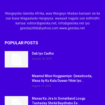
Wargeyska Geeska Afrika, waa Wargeys Madax-banaan oo ka
soo baxa Magaalada Hargeysa. waxaad nagala soo xidhiidhi
kartaa: editor@geeska.net, info@geeska.net iyo
geeska2006@yahoo.com www.geeska.net
POPULAR POSTS
Dab Iyo Cadho
January 18, 2018
Maamul Mise Hoggaamiye: Qeexdooda,
Waxa Ay Ku Kala Duwan Yihiin Iyo...
August 17, 2018
Maxaa Ka Jira In Somaliland Loogu
Tashaday Shirkii Baydhabo Ee...