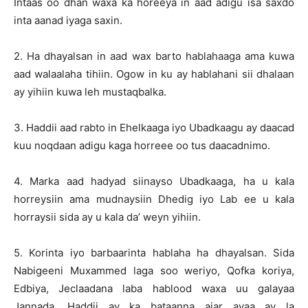
Intaas oo dhan waxa ka horeeya in aad adigu isa saxdo
inta aanad iyaga saxin.
2. Ha dhayalsan in aad wax barto hablahaaga ama kuwa
aad walaalaha tihiin. Ogow in ku ay hablahani sii dhalaan
ay yihiin kuwa leh mustaqbalka.
3. Haddii aad rabto in Ehelkaaga iyo Ubadkaagu ay daacad
kuu noqdaan adigu kaga horreee oo tus daacadnimo.
4. Marka aad hadyad siinayso Ubadkaaga, ha u kala
horreysiin ama mudnaysiin Dhedig iyo Lab ee u kala
horraysii sida ay u kala da’ weyn yihiin.
5. Korinta iyo barbaarinta hablaha ha dhayalsan. Sida
Nabigeeni Muxammed laga soo weriyo, Qofka koriya,
Edbiya, Jeclaadana laba hablood waxa uu galayaa
Jannada. Haddii ay ka bataanna ajar ayaa ay la