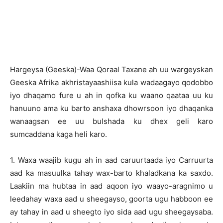
Hargeysa (Geeska)-Waa Qoraal Taxane ah uu wargeyskan
Geeska Afrika akhristayaashiisa kula wadaagayo qodobbo
iyo dhaqamo fure u ah in qofka ku waano qaataa uu ku
hanuuno ama ku barto anshaxa dhowrsoon iyo dhaqanka
wanaagsan ee uu bulshada ku dhex geli karo
sumcaddana kaga heli karo.
1. Waxa waajib kugu ah in aad caruurtaada iyo Carruurta
aad ka masuulka tahay wax-barto khaladkana ka saxdo.
Laakiin ma hubtaa in aad aqoon iyo waayo-aragnimo u
leedahay waxa aad u sheegayso, goorta ugu habboon ee
ay tahay in aad u sheegto iyo sida aad ugu sheegaysaba.