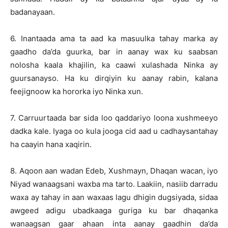
badanayaan.
6. Inantaada ama ta aad ka masuulka tahay marka ay
gaadho da’da guurka, bar in aanay wax ku saabsan
nolosha kaala khajilin, ka caawi xulashada Ninka ay
guursanayso. Ha ku dirqiyin ku aanay rabin, kalana
feejignoow ka hororka iyo Ninka xun.
7. Carruurtaada bar sida loo qaddariyo loona xushmeeyo
dadka kale. Iyaga oo kula jooga cid aad u cadhaysantahay
ha caayin hana xaqirin.
8. Aqoon aan wadan Edeb, Xushmayn, Dhaqan wacan, iyo
Niyad wanaagsani waxba ma tarto. Laakiin, nasiib darradu
waxa ay tahay in aan waxaas lagu dhigin dugsiyada, sidaa
awgeed adigu ubadkaaga guriga ku bar dhaqanka
wanaagsan gaar ahaan inta aanay gaadhin da’da