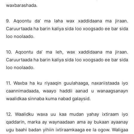
waxbarashada.
9. Aqoontu da’ ma laha wax xaddidaana ma jiraan.
Caruurtaada ha barin kaliya sida loo xoogsado ee bar sida
loo noolaado.
10. Aqoontu da’ ma leh, wax xaddidaana ma jiraan.
Caruurtaada ha barin kaliya sida loo xoogsado ee bar sida
loo noolaado.
11. Waxba ha ku riyaaqin guulahaaga, naxariistaada iyo
caannimadaada, waayo haddii aanad u wanaagsanayn
waalidkaa sinnaba kuma nabad galaysid.
12. Waalidku waxa uu kaa mudan yahay ixtiraam iyo
qaddarin, marka ay waynaadaan ama ay bukaan ayaanay
ugu baahi badan yihiin ixtiraamkaaga ee la ogow. Waligaa