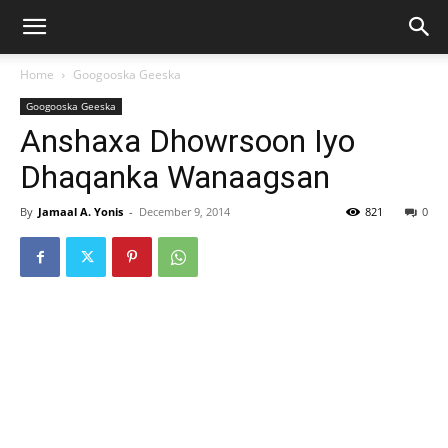
Home
Googooska Geeska
Googooska Geeska
Anshaxa Dhowrsoon Iyo
Dhaqanka Wanaagsan
By
Jamaal A. Yonis
-
December 9, 2014
821
0