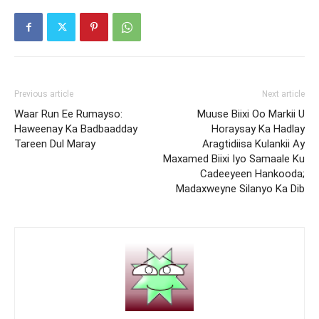
Previous article
Next article
Waar Run Ee Rumayso:
Muuse Biixi Oo Markii U
Haweenay Ka Badbaadday
Horaysay Ka Hadlay
Tareen Dul Maray
Aragtidiisa Kulankii Ay
Maxamed Biixi Iyo Samaale Ku
Cadeeyeen Hankooda;
Madaxweyne Silanyo Ka Dib