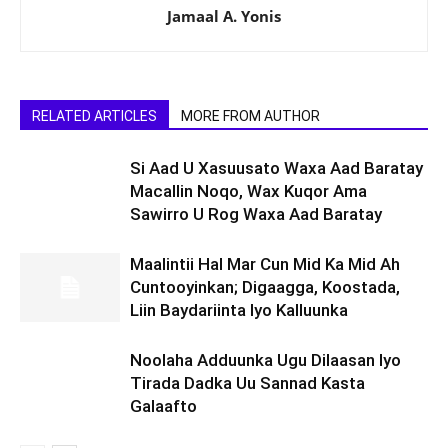
Jamaal A. Yonis
RELATED ARTICLES
MORE FROM AUTHOR
Si Aad U Xasuusato Waxa Aad Baratay
Macallin Noqo, Wax Kuqor Ama
Sawirro U Rog Waxa Aad Baratay
Maalintii Hal Mar Cun Mid Ka Mid Ah
Cuntooyinkan; Digaagga, Koostada,
Liin Baydariinta Iyo Kalluunka
Noolaha Adduunka Ugu Dilaasan Iyo
Tirada Dadka Uu Sannad Kasta
Galaafto