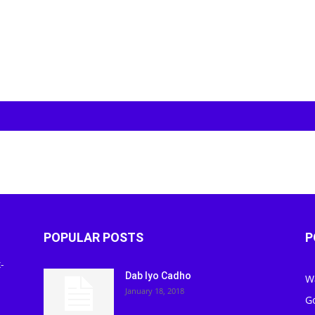
POPULAR POSTS
P
-
Dab Iyo Cadho
W
January 18, 2018
G