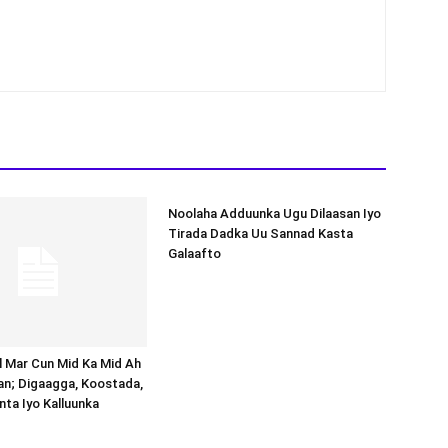
Noolaha Adduunka Ugu Dilaasan Iyo
Tirada Dadka Uu Sannad Kasta
Galaafto
al Mar Cun Mid Ka Mid Ah
an; Digaagga, Koostada,
inta Iyo Kalluunka