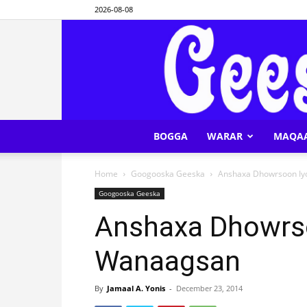
2026-08-08
BOGGA
WARAR
MAQA
Home
Googooska Geeska
Anshaxa Dhowrsoon I
Googooska Geeska
Anshaxa Dhowrs
Wanaagsan
By
Jamaal A. Yonis
-
December 23, 2014