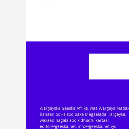
Wargeyska Geeska Afrika, waa Wargeys Madax
banaan oo ka soo baxa Magaalada Hargeysa.
waxaad nagala soo xidhiidhi kartaa:
editor@geeska.net, info@geeska.net iyo