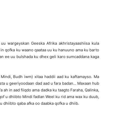
Newspaper
uu wargeyskan Geeska Afrika akhristayaashiisa kula
in qofka ku waano qaataa uu ku hanuuno ama ku barto
n ee uu bulshada ku dhex geli karo sumcaddana kaga
, Mindi, Budh iwm) xitaa haddii aad ku kaftamayso. Ma
asta u geeriyoodaan dad aad u fara badan… Maxaan hub
 ah in aad fiiqdo ama dadka ku taagto Faraha, Qalinka,
of u dhiibto Mindi fadlan Weel ku rid ama wax ku duub,
u dhiibto qaba afka oo daabka qofka u dhiib.