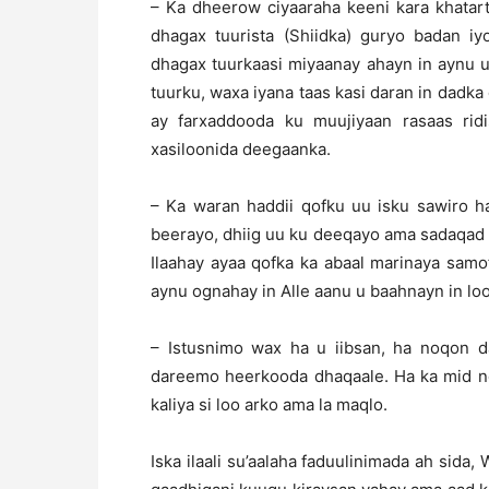
– Ka dheerow ciyaaraha keeni kara khatart
dhagax tuurista (Shiidka) guryo badan i
dhagax tuurkaasi miyaanay ahayn in aynu 
tuurku, waxa iyana taas kasi daran in dadk
ay farxaddooda ku muujiyaan rasaas ridi
xasiloonida deegaanka.
– Ka waran haddii qofku uu isku sawiro h
beerayo, dhiig uu ku deeqayo ama sadaqad uu
Ilaahay ayaa qofka ka abaal marinaya sam
aynu ognahay in Alle aanu u baahnayn in l
– Istusnimo wax ha u iibsan, ha noqon da
dareemo heerkooda dhaqaale. Ha ka mid 
kaliya si loo arko ama la maqlo.
Iska ilaali su’aalaha faduulinimada ah si