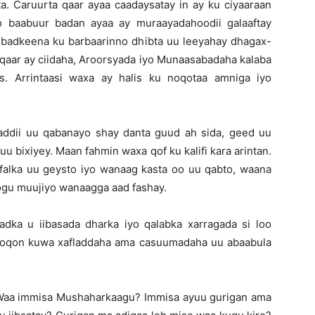
a. Caruurta qaar ayaa caadaysatay in ay ku ciyaaraan
yo baabuur badan ayaa ay muraayadahoodii galaaftay
ubadkeena ku barbaarinno dhibta uu leeyahay dhagax-
a qaar ay ciidaha, Aroorsyada iyo Munaasabadaha kalaba
s. Arrintaasi waxa ay halis ku noqotaa amniga iyo
addii uu qabanayo shay danta guud ah sida, geed uu
 bixiyey. Maan fahmin waxa qof ku kalifi kara arintan.
ofalka uu geysto iyo wanaag kasta oo uu qabto, waana
oogu muujiyo wanaagga aad fashay.
dka u iibasada dharka iyo qalabka xarragada si loo
noqon kuwa xafladdaha ama casuumadaha uu abaabula
da, Waa immisa Mushaharkaagu? Immisa ayuu gurigan ama