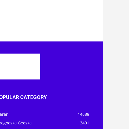
OPULAR CATEGORY
arar
14688
oogooska Geeska
3491