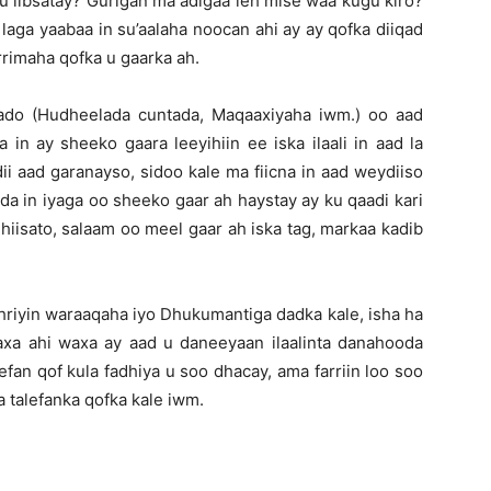
u iibsatay? Gurigan ma adigaa leh mise waa kugu kiro?
laga yaabaa in su’aalaha noocan ahi ay ay qofka diiqad
rrimaha qofka u gaarka ah.
aado (Hudheelada cuntada, Maqaaxiyaha iwm.) oo aad
 in ay sheeko gaara leeyihiin ee iska ilaali in aad la
dii aad garanayso, sidoo kale ma fiicna in aad weydiiso
da in iyaga oo sheeko gaar ah haystay ay ku qaadi kari
hiisato, salaam oo meel gaar ah iska tag, markaa kadib
khriyin waraaqaha iyo Dhukumantiga dadka kale, isha ha
baxa ahi waxa ay aad u daneeyaan ilaalinta danahooda
lefan qof kula fadhiya u soo dhacay, ama farriin loo soo
a talefanka qofka kale iwm.