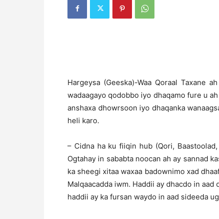
Hargeysa (Geeska)-Waa Qoraal Taxane ah 
wadaagayo qodobbo iyo dhaqamo fure u ah 
anshaxa dhowrsoon iyo dhaqanka wanaagsa
heli karo.
– Cidna ha ku fiiqin hub (Qori, Baastoolad
Ogtahay in sababta noocan ah ay sannad k
ka sheegi xitaa waxaa badownimo xad dhaafa
Malqaacadda iwm. Haddii ay dhacdo in aad q
haddii ay ka fursan waydo in aad sideeda ug