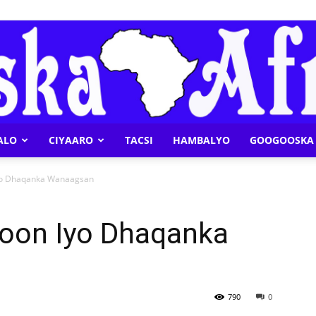
ALO
CIYAARO
TACSI
HAMBALYO
GOOGOOSKA 
Geeska
yo Dhaqanka Wanaagsan
oon Iyo Dhaqanka
Afrika
790
0