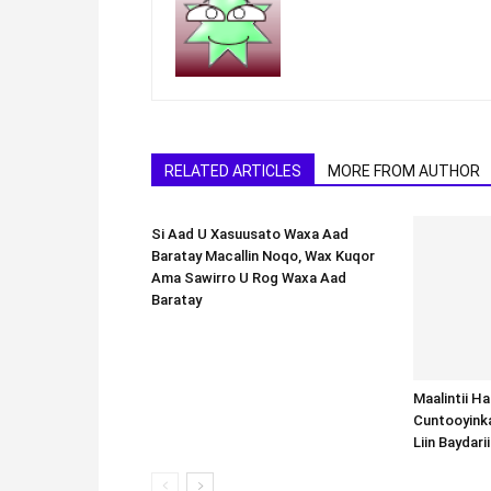
RELATED ARTICLES
MORE FROM AUTHOR
Si Aad U Xasuusato Waxa Aad
Baratay Macallin Noqo, Wax Kuqor
Ama Sawirro U Rog Waxa Aad
Baratay
Maalintii H
Cuntooyink
Liin Baydari