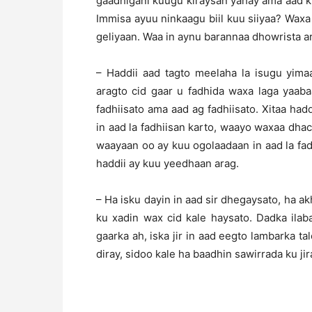
gaadhigani kuugu kiraysan yahay ama aad k
Immisa ayuu ninkaagu biil kuu siiyaa? Waxa 
geliyaan. Waa in aynu barannaa dhowrista a
– Haddii aad tagto meelaha la isugu yim
aragto cid gaar u fadhida waxa laga yaabaa
fadhiisato ama aad ag fadhiisato. Xitaa had
in aad la fadhiisan karto, waayo waxaa dhac
waayaan oo ay kuu ogolaadaan in aad la fad
haddii ay kuu yeedhaan arag.
– Ha isku dayin in aad sir dhegaysato, ha a
ku xadin wax cid kale haysato. Dadka ila
gaarka ah, iska jir in aad eegto lambarka ta
diray, sidoo kale ha baadhin sawirrada ku jir