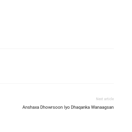
Next article
Anshaxa Dhowrsoon Iyo Dhaqanka Wanaagsan