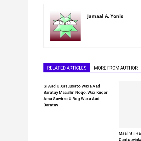
Jamaal A. Yonis
RELATED ARTICLES
MORE FROM AUTHOR
Si Aad U Xasuusato Waxa Aad
Baratay Macallin Noqo, Wax Kuqor
Ama Sawirro U Rog Waxa Aad
Baratay
Maalintii H
Cuntooyink