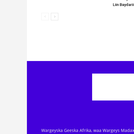
Liin Baydari
Wargeyska Geeska Afrika, waa Wargeys Madax