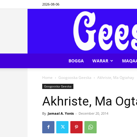
2026-08-06
BOGGA
WARAR
MAQA
Home
Googooska Geeska
Akhriste, Ma Ogtahay
Googooska Geeska
Akhriste, Ma Og
By
Jamaal A. Yonis
-
December 20, 2014