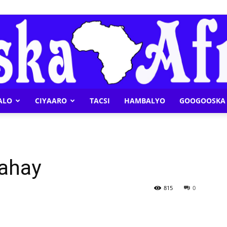
ALO
CIYAARO
TACSI
HAMBALYO
GOOGOOSKA 
Geeska
tahay
Afrika
815
0