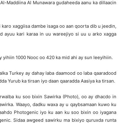
 Al-Maddiina Al Munawara gudaheeda aanu ka dillaacin
 karo xaggiisa dambe isaga oo aan qoorta dib u jeedin,
d ayuu kari karaa in uu wareejiyo si uu u arko xagga
y yihiin 1000 Nooc oo 420 ka mid ahi ay sun leeyihiin.
dalka Turkey ay dahay laba daamood oo laba qaaradood
dda Yurub ka tirsan iyo daan qaaradda Aasiya ka tirsan.
rwalba ku soo bixin Sawirka (Photo), oo ay dhacdo in
sawirka. Waayo, dadku waxa ay u qaybsamaan kuwo ku
haahdo Photogenic iyo ku aan ku soo bixin oo iyagana
ogenic. Sidaa awgeed sawirku ma bixiyo quruxda runta