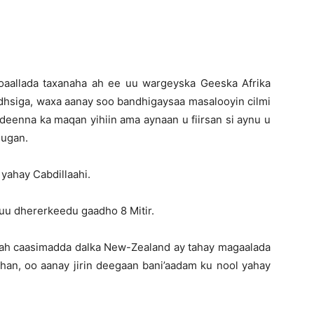
Newspaper
aallada taxanaha ah ee uu wargeyska Geeska Afrika
dhsiga, waxa aanay soo bandhigaysaa masalooyin cilmi
deenna ka maqan yihiin ama aynaan u fiirsan si aynu u
uugan.
 yahay Cabdillaahi.
 uu dhererkeedu gaadho 8 Mitir.
o ah caasimadda dalka New-Zealand ay tahay magaalada
han, oo aanay jirin deegaan bani’aadam ku nool yahay