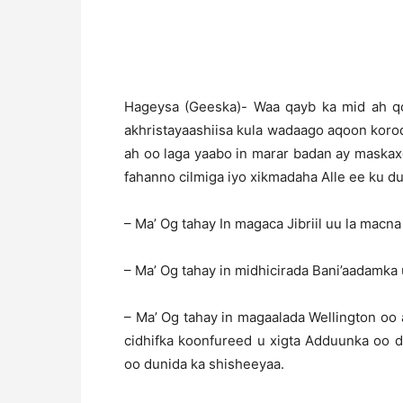
Hageysa (Geeska)- Waa qayb ka mid ah qo
akhristayaashiisa kula wadaago aqoon koro
ah oo laga yaabo in marar badan ay maskax
fahanno cilmiga iyo xikmadaha Alle ee ku d
– Ma’ Og tahay In magaca Jibriil uu la macna
– Ma’ Og tahay in midhicirada Bani’aadamka
– Ma’ Og tahay in magaalada Wellington o
cidhifka koonfureed u xigta Adduunka oo d
oo dunida ka shisheeyaa.