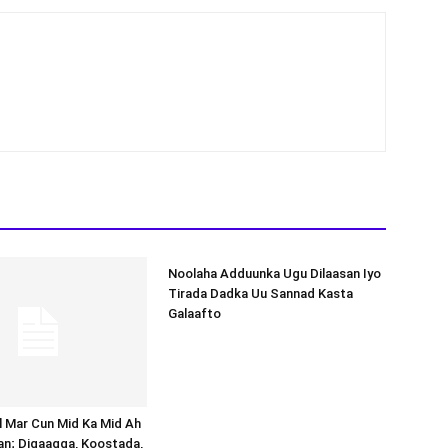
Noolaha Adduunka Ugu Dilaasan Iyo
Tirada Dadka Uu Sannad Kasta
Galaafto
al Mar Cun Mid Ka Mid Ah
an; Digaagga, Koostada,