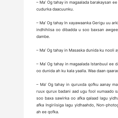
– Ma’ Og tahay in magaalada barakaysan ee
cudurka daacuunku.
– Ma’ Og tahay In xayawaanka Gerigu uu arki
indhihiisa oo dibadda u soo baxsan awgee
dambe.
– Ma’ Og tahay in Masaska dunida ku nooli a
– Ma’ Og tahay in magaalada Istanbuul ee 
oo dunida ah ku kala yaalla. Waa daan qaara
– Ma’ Og tahay in quruxda qofku aanay ma
ruux qurux badani aad ugu fool xumaado 
soo baxa sawirka oo afka qalaad lagu yid
afka Ingiriisiga lagu yidhaahdo, Non-phot
ah ee qofka.