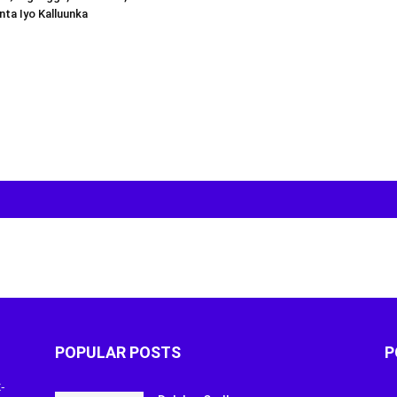
inta Iyo Kalluunka
POPULAR POSTS
P
-