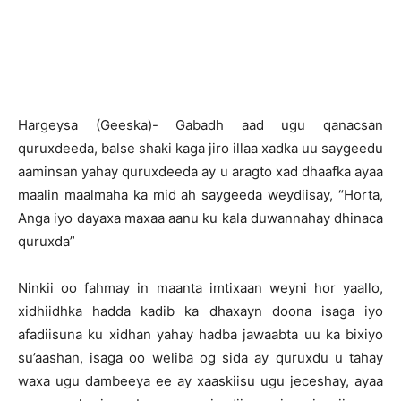
Hargeysa (Geeska)- Gabadh aad ugu qanacsan
quruxdeeda, balse shaki kaga jiro illaa xadka uu saygeedu
aaminsan yahay quruxdeeda ay u aragto xad dhaafka ayaa
maalin maalmaha ka mid ah saygeeda weydiisay, “Horta,
Anga iyo dayaxa maxaa aanu ku kala duwannahay dhinaca
quruxda”
Ninkii oo fahmay in maanta imtixaan weyni hor yaallo,
xidhiidhka hadda kadib ka dhaxayn doona isaga iyo
afadiisuna ku xidhan yahay hadba jawaabta uu ka bixiyo
su’aashan, isaga oo weliba og sida ay quruxdu u tahay
waxa ugu dambeeya ee ay xaaskiisu ugu jeceshay, ayaa