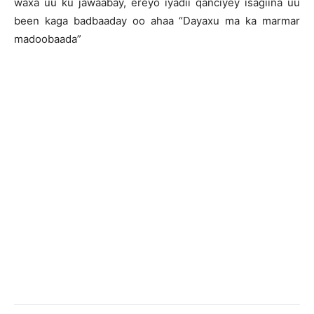
waxa uu ku jawaabay, ereyo iyadii qanciyey isagiina uu
been kaga badbaaday oo ahaa “Dayaxu ma ka marmar
madoobaada”