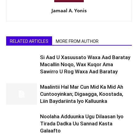
Jamaal A. Yonis
RELATED ARTICLES
MORE FROM AUTHOR
Si Aad U Xasuusato Waxa Aad Baratay
Macallin Noqo, Wax Kuqor Ama
Sawirro U Rog Waxa Aad Baratay
Maalintii Hal Mar Cun Mid Ka Mid Ah
Cuntooyinkan; Digaagga, Koostada,
Liin Baydariinta Iyo Kalluunka
Noolaha Adduunka Ugu Dilaasan Iyo
Tirada Dadka Uu Sannad Kasta
Galaafto