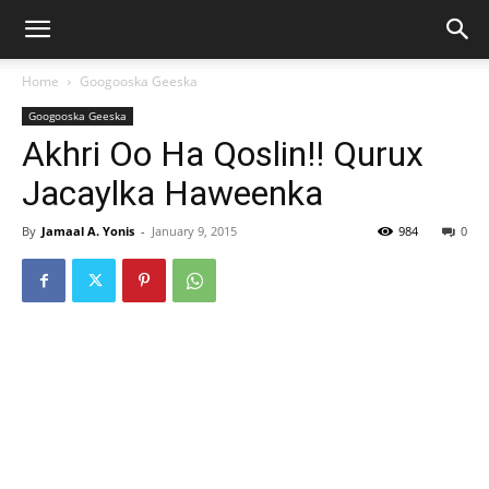
Home
Googooska Geeska
Googooska Geeska
Akhri Oo Ha Qoslin!! Qurux
Jacaylka Haweenka
By
Jamaal A. Yonis
-
January 9, 2015
984
0