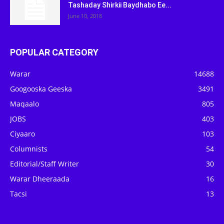
Tashaday Shirkii Baydhabo Ee...
June 10, 2018
POPULAR CATEGORY
Warar
14688
Googooska Geeska
3491
Maqaalo
805
JOBS
403
Ciyaaro
103
Columnists
54
Editorial/Staff Writer
30
Warar Dheeraada
16
Tacsi
13