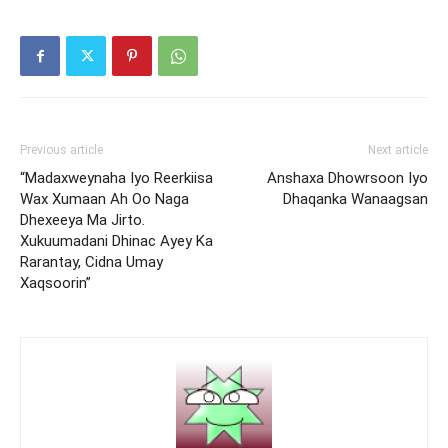
Previous article
Next article
“Madaxweynaha Iyo Reerkiisa
Anshaxa Dhowrsoon Iyo
Wax Xumaan Ah Oo Naga
Dhaqanka Wanaagsan
Dhexeeya Ma Jirto.
Xukuumadani Dhinac Ayey Ka
Rarantay, Cidna Umay
Xaqsoorin”