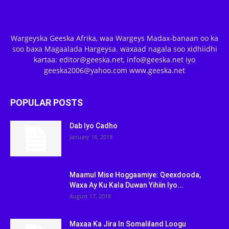
Wargeyska Geeska Afrika, waa Wargeys Madax-banaan oo ka
soo baxa Magaalada Hargeysa. waxaad nagala soo xidhiidhi
kartaa: editor@geeska.net, info@geeska.net iyo
geeska2006@yahoo.com www.geeska.net
POPULAR POSTS
Dab Iyo Cadho
January 18, 2018
Maamul Mise Hoggaamiye: Qeexdooda,
Waxa Ay Ku Kala Duwan Yihiin Iyo...
August 17, 2018
Maxaa Ka Jira In Somaliland Loogu