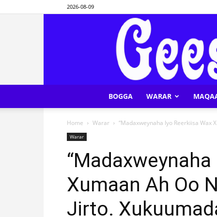
2026-08-09
BOGGA
WARAR
MAQA
Home
Warar
“Madaxweynaha Iyo Reerkiisa Wax X
Warar
“Madaxweynaha I
Xumaan Ah Oo N
Jirto. Xukuumad