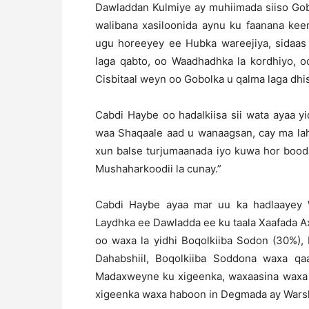
Dawladdan Kulmiye ay muhiimada siiso Gob
walibana xasiloonida aynu ku faanana kee
ugu horeeyey ee Hubka wareejiya, sidaas
laga qabto, oo Waadhadhka la kordhiyo, 
Cisbitaal weyn oo Gobolka u qalma laga dhi
Cabdi Haybe oo hadalkiisa sii wata ayaa 
waa Shaqaale aad u wanaagsan, cay ma lah
xun balse turjumaanada iyo kuwa hor booda
Mushaharkoodii la cunay.”
Cabdi Haybe ayaa mar uu ka hadlaayey 
Laydhka ee Dawladda ee ku taala Xaafada Ax
oo waxa la yidhi Boqolkiiba Sodon (30%), 
Dahabshiil, Boqolkiiba Soddona waxa qa
Madaxweyne ku xigeenka, waxaasina waxa l
xigeenka waxa haboon in Degmada ay Warsha