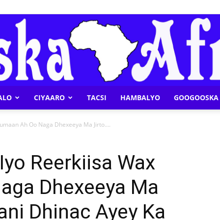
ALO
CIYAARO
TACSI
HAMBALYO
GOOGOOSKA 
Geeska
umaan Ah Oo Naga Dhexeeya Ma Jirto....
yo Reerkiisa Wax
aga Dhexeeya Ma
Afrika
ani Dhinac Ayey Ka