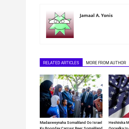
Jamaal A. Yonis
RELATED ARTICLES
MORE FROM AUTHOR
Madaxweynaha Somaliland Oo Israel
Heshiiska M
Ku Booqday Carruur Reer Somaliland
Qoraalka I