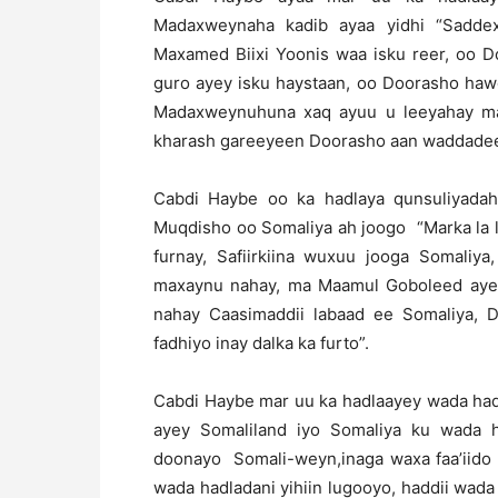
Madaxweynaha kadib ayaa yidhi “Saddex
Maxamed Biixi Yoonis waa isku reer, oo D
guro ayey isku haystaan, oo Doorasho hawo
Madaxweynuhuna xaq ayuu u leeyahay mar 
kharash gareeyeen Doorasho aan waddadeed
Cabdi Haybe oo ka hadlaya qunsuliyadah
Muqdisho oo Somaliya ah joogo “Marka la 
furnay, Safiirkiina wuxuu jooga Somaliy
maxaynu nahay, ma Maamul Goboleed aye
nahay Caasimaddii labaad ee Somaliya, D
fadhiyo inay dalka ka furto”.
Cabdi Haybe mar uu ka hadlaayey wada had
ayey Somaliland iyo Somaliya ku wada h
doonayo Somali-weyn,inaga waxa faa’iido 
wada hadladani yihiin lugooyo, haddii wad