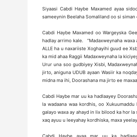
Siyaasi Cabdi Haybe Maxamed ayaa sidoo
sameeynin Beelaha Somaliland oo si siman oo
Cabdi Haybe Maxamed oo Wargeyska Geeska
hadlay arrimo kale. “Madaxweynaha waxa aa
ALLE ha u naxariiste Xoghayihi guud ee X
ka mid ahaa Raggii Madaxweynaha la kiciyey 
Urur una soo gudbiyey Xisbi, Madaxweyna
jirto, aniguna UDUB ayaan Wasiir ka noqday
midna ma ihi, Doorashana ma jirto ee maxaa
Cabdi Haybe mar uu ka hadlaayey Doorasha
la wadaana waa kordhis, oo Xukuumaddu k
galayo waxa ay ahayd in lix bilood ka hor 
xaq ayuu u leeyahay kordhiska, maxa yeelay
Cabdi Haybe ayaa mar uu ka hadlaaye