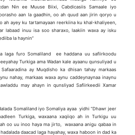
dan Nin ee Muuse Biixi, Cabdicasiis Samaale iyo
oorasho aan la gaadhin, oo ah quud aan jirin qoryo u
 ah ayey ku tartamayaan reerkiina ku khal-khaliyeen,
labaad inuu isa soo sharaxo, laakiin waxa ay isku
iiba la haynin”
a laga furo Somaliland ee haddana uu safiirkoodu
leeyahay Turkiga ama Wadan kale ayaanu qunsuliyad u
a, Safaaradina ay Muqdisho ka dhisan tahay markaas
ynu nahay, markaas waxa aynu caddeynaynaa inaynu
awladdu may ahayn in qunsliyad Safiirkeedii Xamar
alada Somaliland iyo Somaliya ayaa yidhi “Dhawr jeer
adleen Turkiga, waxaana xaqiiqo ah in Turkigu uu
ah oo uu inoo haya ma jirto, waxaana anigu qabaa in
a hadalada daacad laga hayahay, waxa haboon in dad ka