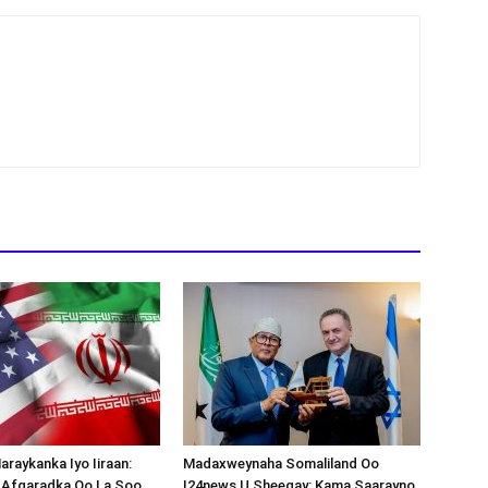
araykanka Iyo Iiraan:
Madaxweynaha Somaliland Oo
s-Afgaradka Oo La Soo
I24news U Sheegay: Kama Saarayno