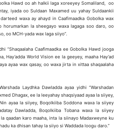
olka Hawd oo ah halkii laga xoreeyey Somaliland, oo
ntay, iyada oo Suldaan Maxamed uu yahay Suldaankii
 darteed waxa ay ahayd in Caafimaadka Gobolka wax
oo horumarkan la sheegayo waxa lagaga soo daro, oo
so, oo MCH-yada wax laga siiyo”.
yidhi “Shaqaalaha Caafimaadka ee Gobolka Hawd jooga
a, Hay’adda World Vision ee la geeyey, maaha Hay’ad
ya ayaa wax qasay, oo waxa jirta in xittaa shaqaalaha
Warshada Laydhka Dawladda ayaa yidhi “Warshadan
med Dhagax, ee la leeyahay shaqsiyaad ayaa la siiyey,
Nin ayaa la siiyey, Boqolkiiba Soddona waxa la siiyey
adatay Dawladda, Boqolkiiba Tobana waxa la siiyey
a qaadan karo maaha, inta la siinayo Madaxweyne ku
du ka dhisan tahay la siiyo si Waddada loogu daro.”