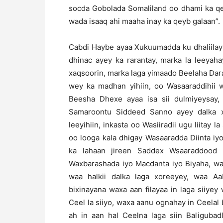
socda Gobolada Somaliland oo dhami ka qeyb
wada isaaq ahi maaha inay ka qeyb galaan”.
Cabdi Haybe ayaa Xukuumadda ku dhaliilay
dhinac ayey ka rarantay, marka la leeya
xaqsoorin, marka laga yimaado Beelaha Dar
wey ka madhan yihiin, oo Wasaaraddihii
Beesha Dhexe ayaa isa sii dulmiyeysay, 
Samaroontu Siddeed Sanno ayey dalka 
leeyihiin, inkasta oo Wasiiradii ugu liitay 
oo looga kala dhigay Wasaaradda Diinta iy
ka lahaan jireen Saddex Wsaaraddood 
Waxbarashada iyo Macdanta iyo Biyaha, wa
waa halkii dalka laga xoreeyey, waa Aab
bixinayana waxa aan filayaa in laga siiy
Ceel la siiyo, waxa aanu ognahay in Ceelal
ah in aan hal Ceelna laga siin Baliguba