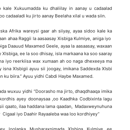
 kale Xukuumadda ku dhaliilay in aanay u cadaalad
 cadaaladi ku jirto aanay Beelaha xilal u wada siin.
 Afrika wareysi gaar ah siiyay, ayaa sidoo kale ka
n ahaa Raggii la aasaasay Xisbiga Kulmiye, aniga iyo
sbiga Daauud Maxamed Geele, ayaa la aasaasay, waxaan
XIsbiga, ee la soo dhisay, isla markaana ka soo saaray
ha iyo reerkiisa wax xumaan ah oo naga dhexeeya ma
 isna XIsbigii ayuu sii joogay, imikana Saddexda XIsbi
n ku biira.” Ayuu yidhi Cabdi Haybe Maxamed.
da wuxuu yidhi “Doorasho ma jirto, dhaqdhaaqa imika
ordhis ayey doonaysaa ,oo Kaadhka Codbixinta lagu
la sii qaato, ilaa haddana lama qaadan, Madaxweynuhuna
 Cigaal iyo Daahir Rayaaleba waa loo kordhiyey”
y loolanka Musharaxnimada XIsbiga Kulmiye ee