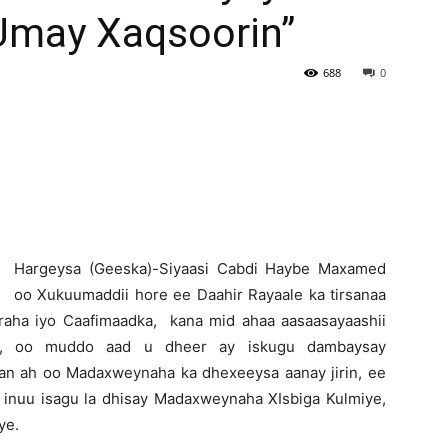
 Umay Xaqsoorin”
Newspaper
688
0
H
argeysa (Geeska)-Siyaasi Cabdi Haybe Maxamed
oo Xukuumaddii hore ee Daahir Rayaale ka tirsanaa
aha iyo Caafimaadka, kana mid ahaa aasaasayaashii
ye, oo muddo aad u dheer ay iskugu dambaysay
n ah oo Madaxweynaha ka dhexeeysa aanay jirin, ee
inuu isagu la dhisay Madaxweynaha XIsbiga Kulmiye,
ye.