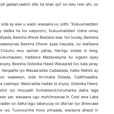
 galaan,laakiin afar ila shan qof oo isku reer ahi, oo
 sida ay wax u wado waxaana uu yidhi “Xukuumaddani
hay dadka ha loo xaqsooro, Xukuumaddani cidna umay
afyada, Beesha dhexe Beelana waa loo tuulay, Beelana
 waaweynaa Beesha Dhexe ayaa haysata, oo walibana
Ciisuhu wuu qantan yahay, Hartigu sidaas si leeg,
xukumayeen, haddana Madaxweyne ku xigeen ayey
la siiyey, Beesha Gobolka Hawd Wasaarad loo kala jaray,
o Awqaafta iyo Wasaaradda Cadaalada, halka Wahkti ay
oo waaweyn, sida Arrimaha Dibada, Caafimaadka,
a caamays Wasiiradda hadda la siiyey. Gobolka Hawd,
ihii iyo Hooyadii Somaliland,horumarka dalka laga
ey wax yar, waxaana ugu muhiimsanaa in Ceel ama Laba
 badan oo dalka lagu tabarucay oo afartan iyo dheeraad
dle iyo Tuulooyinka hoos yimaada, waxayna ahayd in