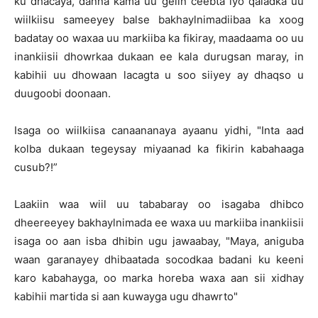
ku dhacaya, danna kama uu gelin ceebta iyo qaladka uu
wiilkiisu sameeyey balse bakhaylnimadiibaa ka xoog
badatay oo waxaa uu markiiba ka fikiray, maadaama oo uu
inankiisii dhowrkaa dukaan ee kala durugsan maray, in
kabihii uu dhowaan lacagta u soo siiyey ay dhaqso u
duugoobi doonaan.
Isaga oo wiilkiisa canaananaya ayaanu yidhi, "Inta aad
kolba dukaan tegeysay miyaanad ka fikirin kabahaaga
cusub?!”
Laakiin waa wiil uu tababaray oo isagaba dhibco
dheereeyey bakhaylnimada ee waxa uu markiiba inankiisii
isaga oo aan isba dhibin ugu jawaabay, "Maya, aniguba
waan garanayey dhibaatada socodkaa badani ku keeni
karo kabahayga, oo marka horeba waxa aan sii xidhay
kabihii martida si aan kuwayga ugu dhawrto"