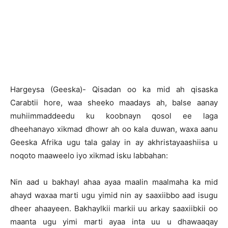
Hargeysa (Geeska)- Qisadan oo ka mid ah qisaska
Carabtii hore, waa sheeko maadays ah, balse aanay
muhiimmaddeedu ku koobnayn qosol ee laga
dheehanayo xikmad dhowr ah oo kala duwan, waxa aanu
Geeska Afrika ugu tala galay in ay akhristayaashiisa u
noqoto maaweelo iyo xikmad isku labbahan:
Nin aad u bakhayl ahaa ayaa maalin maalmaha ka mid
ahayd waxaa marti ugu yimid nin ay saaxiibbo aad isugu
dheer ahaayeen. Bakhaylkii markii uu arkay saaxiibkii oo
maanta ugu yimi marti ayaa inta uu u dhawaaqay