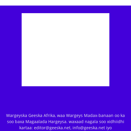
Wargeyska Geeska Afrika, waa Wargeys Madax-banaan oo ka
soo baxa Magaalada Hargeysa. waxaad nagala soo xidhiidhi
kartaa: editor@geeska.net, info@geeska.net iyo