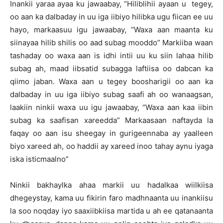
Inankii yaraa ayaa ku jawaabay, “Hiliblihii ayaan u tegey,
oo aan ka dalbaday in uu iga iibiyo hilibka ugu fiican ee uu
hayo, markaasuu igu jawaabay, “Waxa aan maanta ku
siinayaa hilib shilis oo aad subag mooddo” Markiiba waan
tashaday oo waxa aan is idhi intii uu ku siin lahaa hilib
subag ah, maad iibsatid subagga laftiisa oo dabcan ka
qiimo jaban. Waxa aan u tegey boosharigii oo aan ka
dalbaday in uu iga iibiyo subag saafi ah oo wanaagsan,
laakiin ninkii waxa uu igu jawaabay, “Waxa aan kaa iibin
subag ka saafisan xareedda” Markaasaan naftayda la
faqay oo aan isu sheegay in gurigeennaba ay yaalleen
biyo xareed ah, oo haddii ay xareed inoo tahay aynu iyaga
iska isticmaalno”
Ninkii bakhaylka ahaa markii uu hadalkaa wiilkiisa
dhegeystay, kama uu fikirin faro madhnaanta uu inankiisu
la soo noqday iyo saaxiibkiisa martida u ah ee qatanaanta