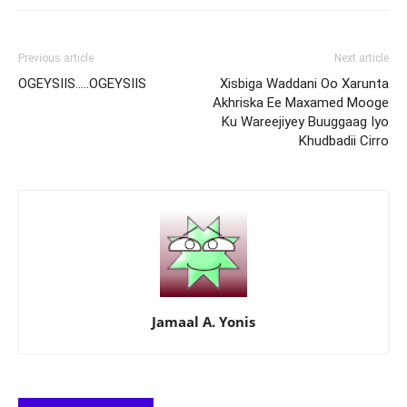
Previous article
Next article
OGEYSIIS…..OGEYSIIS
Xisbiga Waddani Oo Xarunta
Akhriska Ee Maxamed Mooge
Ku Wareejiyey Buuggaag Iyo
Khudbadii Cirro
Jamaal A. Yonis