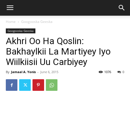
Home
Googooska Geeska
Googooska Geeska
Akhri Oo Ha Qoslin:
Bakhaylkii La Martiyey Iyo
Wiilkiisii Uu Carbiyey
By
Jamaal A. Yonis
-
June 6, 2015
1076
0