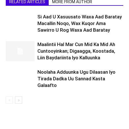
RELATED ARTICLES
MORE FROM AUTHOR
Si Aad U Xasuusato Waxa Aad Baratay
Macallin Noqo, Wax Kuqor Ama
Sawirro U Rog Waxa Aad Baratay
Maalintii Hal Mar Cun Mid Ka Mid Ah
Cuntooyinkan; Digaagga, Koostada,
Liin Baydariinta Iyo Kalluunka
Noolaha Adduunka Ugu Dilaasan Iyo
Tirada Dadka Uu Sannad Kasta
Galaafto