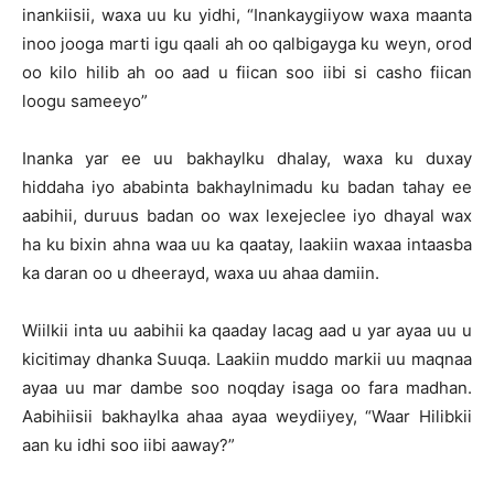
inankiisii, waxa uu ku yidhi, “Inankaygiiyow waxa maanta
inoo jooga marti igu qaali ah oo qalbigayga ku weyn, orod
oo kilo hilib ah oo aad u fiican soo iibi si casho fiican
loogu sameeyo”
Inanka yar ee uu bakhaylku dhalay, waxa ku duxay
hiddaha iyo ababinta bakhaylnimadu ku badan tahay ee
aabihii, duruus badan oo wax lexejeclee iyo dhayal wax
ha ku bixin ahna waa uu ka qaatay, laakiin waxaa intaasba
ka daran oo u dheerayd, waxa uu ahaa damiin.
Wiilkii inta uu aabihii ka qaaday lacag aad u yar ayaa uu u
kicitimay dhanka Suuqa. Laakiin muddo markii uu maqnaa
ayaa uu mar dambe soo noqday isaga oo fara madhan.
Aabihiisii bakhaylka ahaa ayaa weydiiyey, “Waar Hilibkii
aan ku idhi soo iibi aaway?”