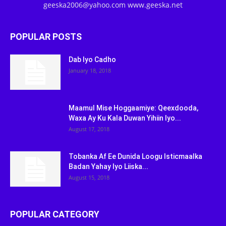
geeska2006@yahoo.com www.geeska.net
POPULAR POSTS
Dab Iyo Cadho
January 18, 2018
Maamul Mise Hoggaamiye: Qeexdooda,
Waxa Ay Ku Kala Duwan Yihiin Iyo...
August 17, 2018
Tobanka Af Ee Dunida Loogu Isticmaalka
Badan Yahay Iyo Liiska...
August 15, 2018
POPULAR CATEGORY