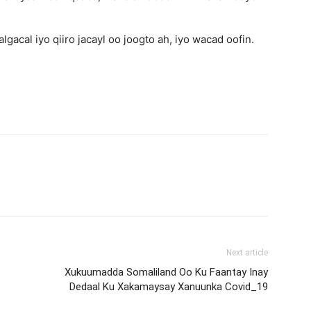
algacal iyo qiiro jacayl oo joogto ah, iyo wacad oofin.
Next article
Xukuumadda Somaliland Oo Ku Faantay Inay
Dedaal Ku Xakamaysay Xanuunka Covid_19