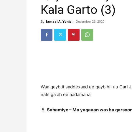
Kala Garto (3)
By
Jamaal A. Yonis
-
December 26, 2020
Waa qaybtii saddexaad ee qaybihii uu Carl
nafsiga ah ee aadamaha:
Sahamiye – Ma yaqaaan waxba qarsoon