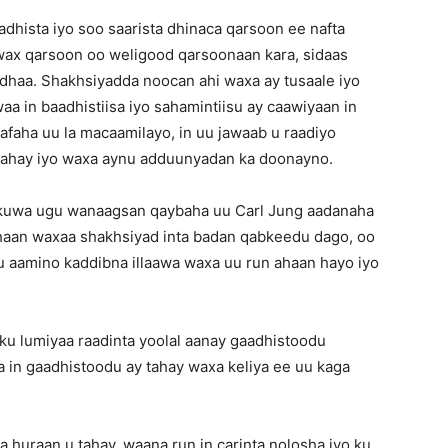
dhista iyo soo saarista dhinaca qarsoon ee nafta
wax qarsoon oo weligood qarsoonaan kara, sidaas
haa. Shakhsiyadda noocan ahi waxa ay tusaale iyo
a in baadhistiisa iyo sahamintiisu ay caawiyaan in
 nafaha uu la macaamilayo, in uu jawaab u raadiyo
n nahay iyo waxa aynu adduunyadan ka doonayno.
y kuwa ugu wanaagsan qaybaha uu Carl Jung aadanaha
ahaan waxaa shakhsiyad inta badan qabkeedu dago, oo
u aamino kaddibna illaawa waxa uu run ahaan hayo iyo
ku lumiyaa raadinta yoolal aanay gaadhistoodu
a in gaadhistoodu ay tahay waxa keliya ee uu kaga
 huraan u tahay, waana run in carinta nolosha iyo ku