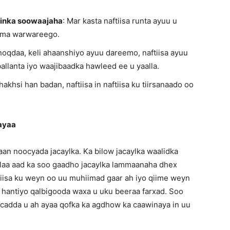
yinka soowaajaha
: Mar kasta naftiisa runta ayuu u
kama warwareego.
 noqdaa, keli ahaanshiyo ayuu dareemo, naftiisa ayuu
allanta iyo waajibaadka hawleed ee u yaalla.
Shakhsi han badan, naftiisa in naftiisa ku tiirsanaado oo
hayaa
n noocyada jacaylka. Ka bilow jacaylka waalidka
illaa aad ka soo gaadho jacaylka lammaanaha dhex
iisa ku weyn oo uu muhiimad gaar ah iyo qiime weyn
 hantiyo qalbigooda waxa u uku beeraa farxad. Soo
cadda u ah ayaa qofka ka agdhow ka caawinaya in uu