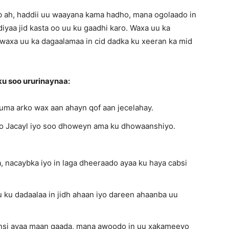
ab ah, haddii uu waayana kama hadho, mana ogolaado in
iyaa jid kasta oo uu ku gaadhi karo. Waxa uu ka
waxa uu ka dagaalamaa in cid dadka ku xeeran ka mid
u soo ururinaynaa:
kuma arko wax aan ahayn qof aan jecelahay.
lo Jacayl iyo soo dhoweyn ama ku dhowaanshiyo.
 nacaybka iyo in laga dheeraado ayaa ku haya cabsi
u ku dadaalaa in jidh ahaan iyo dareen ahaanba uu
jinsi ayaa maan qaada, mana awoodo in uu xakameeyo