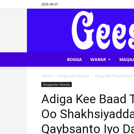
2026-08-07
BOGGA
WARAR
MAQA
Home
Googooska Geeska
Adiga Kee Baad Tahay?
Googooska Geeska
Adiga Kee Baad 
Oo Shakhsiyadd
Qaybsanto Iyo 