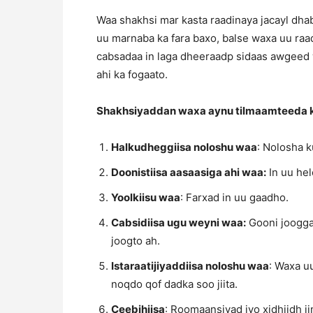
Waa shakhsi mar kasta raadinaya jacayl dh
uu marnaba ka fara baxo, balse waxa uu raad
cabsadaa in laga dheeraadp sidaas awgeed 
ahi ka fogaato.
Shakhsiyaddan waxa aynu tilmaamteeda k
Halkudheggiisa noloshu waa
: Nolosha 
Doonistiisa aasaasiga ahi waa:
In uu he
Yoolkiisu waa
: Farxad in uu gaadho.
Cabsidiisa ugu weyni waa:
Gooni joogga,
joogto ah.
Istaraatijiyaddiisa noloshu waa
: Waxa u
noqdo qof dadka soo jiita.
Ceebihiisa
: Roomaansiyad iyo xidhiidh 