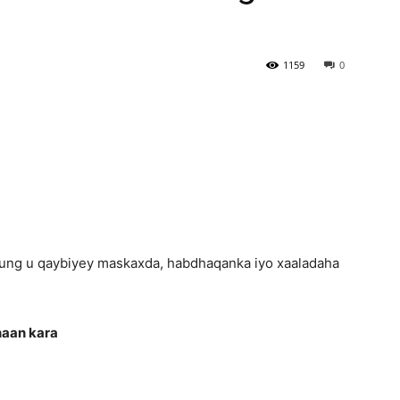
Newspaper
1159
0
 Jung u qaybiyey maskaxda, habdhaqanka iyo xaaladaha
aan kara