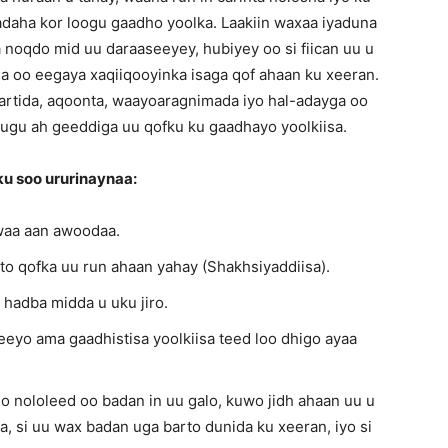
adaha kor loogu gaadho yoolka. Laakiin waxaa iyaduna
 noqdo mid uu daraaseeyey, hubiyey oo si fiican uu u
a oo eegaya xaqiiqooyinka isaga qof ahaan ku xeeran.
artida, aqoonta, waayoaragnimada iyo hal-adayga oo
gu ah geeddiga uu qofku ku gaadhayo yoolkiisa.
u soo ururinaynaa:
 waa aan awoodaa.
to qofka uu run ahaan yahay (Shakhsiyaddiisa).
an hadba midda u uku jiro.
eeyo ama gaadhistisa yoolkiisa teed loo dhigo ayaa
lo nololeed oo badan in uu galo, kuwo jidh ahaan uu u
 si uu wax badan uga barto dunida ku xeeran, iyo si