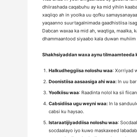
dhiirashada caqabuhu ay ka mid yihiin kaab
xaqiiqo ah in yoolka uu qofku samaysanayaa
yaqaanno suurtagalnimada gaadhistiisa isag
Dabcan waxaa ka mid ah, waqtiga, maalka, k
dhammaantood siyaabo kala duwan muhiim u
Shakhsiyaddan waxa aynu tilmaamteeda k
Halkudheggiisa noloshu waa
: Xorriyad
Doonistiisa aasaasiga ahi waa:
In uu bar
Yoolkiisu waa
: Raadinta nolol ka sii fiic
Cabsidiisa ugu weyni waa:
In la sanduul
cabsi ku haysao.
Istaraatijiyaddiisa noloshu waa
: Socdaa
socdaalayo iyo kuwo maskaxeed labadaba,