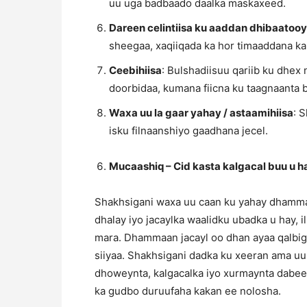
uu uga badbaado daalka maskaxeed.
Dareen celintiisa ku aaddan dhibaatoo
sheegaa, xaqiiqada ka hor timaaddana 
Ceebihiisa
: Bulshadiisuu qariib ku dhex
doorbidaa, kumana fiicna ku taagnaanta b
Waxa uu la gaar yahay / astaamihiisa
: 
isku filnaanshiyo gaadhana jecel.
Mucaashiq – Cid kasta kalgacal buu u 
Shakhsigani waxa uu caan ku yahay dhammaa
dhalay iyo jacaylka waalidku ubadka u hay, 
mara. Dhammaan jacayl oo dhan ayaa qalbig
siiyaa. Shakhsigani dadka ku xeeran ama uu
dhoweynta, kalgacalka iyo xurmaynta dabee
ka gudbo duruufaha kakan ee nolosha.