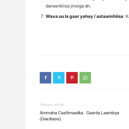
dareenkiisa jinsiga ah.
Waxa uu la gaar yahay / astaamihiisa
: K
Previous article
Arrimaha Caafimaadka: Gaarda Laambiya
(Giardiasis)