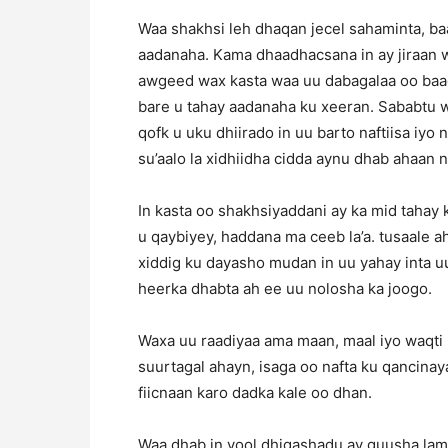
Waa shakhsi leh dhaqan jecel sahaminta, baa
aadanaha. Kama dhaadhacsana in ay jiraan 
awgeed wax kasta waa uu dabagalaa oo baad
bare u tahay aadanaha ku xeeran. Sababtu wa
qofk u uku dhiirado in uu barto naftiisa iyo
su’aalo la xidhiidha cidda aynu dhab ahaa
In kasta oo shakhsiyaddani ay ka mid taha
u qaybiyey, haddana ma ceeb la’a. tusaale 
xiddig ku dayasho mudan in uu yahay inta u
heerka dhabta ah ee uu nolosha ka joogo.
Waxa uu raadiyaa ama maan, maal iyo waqti 
suurtagal ahayn, isaga oo nafta ku qancinay
fiicnaan karo dadka kale oo dhan.
Waa dhab in yool dhigashadu ay guusha lama