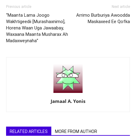
Previous article
Next article
“Maanta Lama Joogo
Arrimo Burburiya Awoodda
Wakhtigeedii [Murashaxnimo],
Maskaxeed Ee Qofka
Horena Waan Uga Jawaabay,
Waxaana Maanta Musharax Ah
Madaxweynaha”
Jamaal A. Yonis
RELATED ARTICLES
MORE FROM AUTHOR