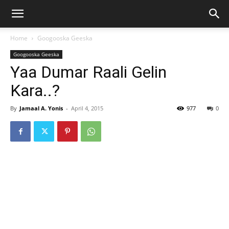
Home
Googooska Geeska
Googooska Geeska
Yaa Dumar Raali Gelin
Kara..?
By
Jamaal A. Yonis
-
April 4, 2015
977
0