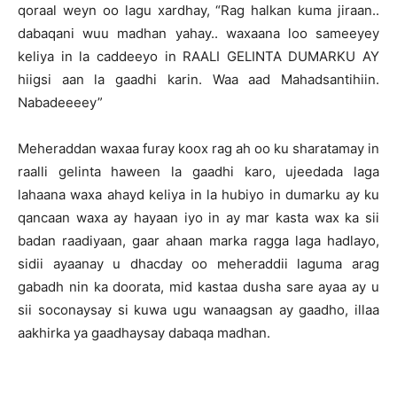
qoraal weyn oo lagu xardhay, “Rag halkan kuma jiraan..
dabaqani wuu madhan yahay.. waxaana loo sameeyey
keliya in la caddeeyo in RAALI GELINTA DUMARKU AY
hiigsi aan la gaadhi karin. Waa aad Mahadsantihiin.
Nabadeeeey”
Meheraddan waxaa furay koox rag ah oo ku sharatamay in
raalli gelinta haween la gaadhi karo, ujeedada laga
lahaana waxa ahayd keliya in la hubiyo in dumarku ay ku
qancaan waxa ay hayaan iyo in ay mar kasta wax ka sii
badan raadiyaan, gaar ahaan marka ragga laga hadlayo,
sidii ayaanay u dhacday oo meheraddii laguma arag
gabadh nin ka doorata, mid kastaa dusha sare ayaa ay u
sii soconaysay si kuwa ugu wanaagsan ay gaadho, illaa
aakhirka ya gaadhaysay dabaqa madhan.