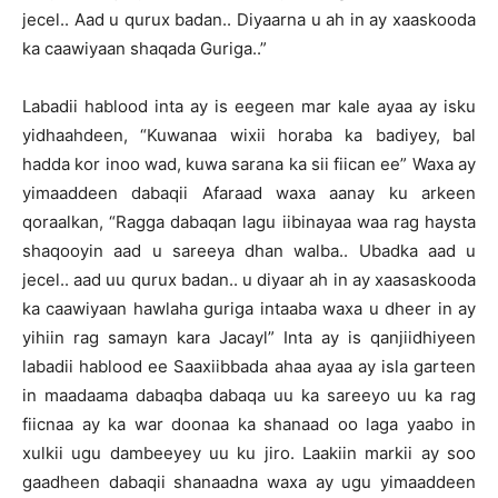
jecel.. Aad u qurux badan.. Diyaarna u ah in ay xaaskooda
ka caawiyaan shaqada Guriga..”
Labadii hablood inta ay is eegeen mar kale ayaa ay isku
yidhaahdeen, “Kuwanaa wixii horaba ka badiyey, bal
hadda kor inoo wad, kuwa sarana ka sii fiican ee” Waxa ay
yimaaddeen dabaqii Afaraad waxa aanay ku arkeen
qoraalkan, “Ragga dabaqan lagu iibinayaa waa rag haysta
shaqooyin aad u sareeya dhan walba.. Ubadka aad u
jecel.. aad uu qurux badan.. u diyaar ah in ay xaasaskooda
ka caawiyaan hawlaha guriga intaaba waxa u dheer in ay
yihiin rag samayn kara Jacayl” Inta ay is qanjiidhiyeen
labadii hablood ee Saaxiibbada ahaa ayaa ay isla garteen
in maadaama dabaqba dabaqa uu ka sareeyo uu ka rag
fiicnaa ay ka war doonaa ka shanaad oo laga yaabo in
xulkii ugu dambeeyey uu ku jiro. Laakiin markii ay soo
gaadheen dabaqii shanaadna waxa ay ugu yimaaddeen