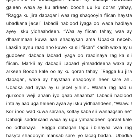
galeen waxa ay ku arkeen boodh uu ku qoran yahay,
“Ragga ku jira dabaqani waa rag shaqooyin fiican haysta
ubadkana jecel” labadii hablood iyaga oo wada hadlaya
ayey isku yidhaahdeen. “Waa ay fiican tahay, waa ay
dhaammaan kuwa aan shaqaysan ama Ubadka neceb.
Laakiin aynu raadinno kuwo ka sii fiican” Kadib waxa ay u
gudbeen dabaqa labaad iyaga oo raadinaya rag ka sii
fiican. Markii ay dabaqii Labaad yimaaddeena waxa ay
arkeen Boodh kale oo ay ku qoran tahay, “Ragga ku jira
dabaqan, waxa ay haystaan shaqooyin heer sare ah..
Ubadka aad ayaa ay u jecel yihiin.. Waana rag aad u
qurxoon weji ahaan iyo qaab ahaanba” Labadii hablood
inta ay aad uga heleen ayaa ay isku yidhaahdeen, “Waaw..!
Kor inoo wad kuwa sarana, kollay kaba sii wanaagsan ee”
Dabaqii saddexaad waxa ay ugu yimaaddeen qoraal kale
oo odhanaya, “Ragga dabaqan lagu iibinayaa waa rag
hasyta shaqooyin mansab sare iyo lacag badan.. Ubadka