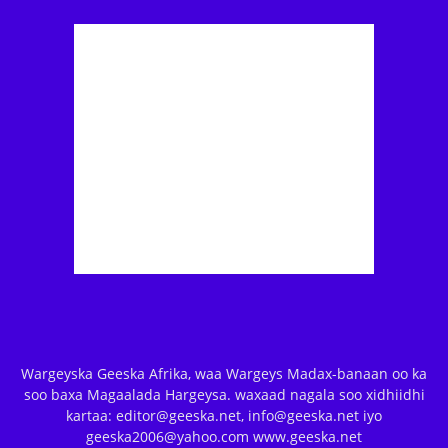
Wargeyska Geeska Afrika, waa Wargeys Madax-banaan oo ka
soo baxa Magaalada Hargeysa. waxaad nagala soo xidhiidhi
kartaa: editor@geeska.net, info@geeska.net iyo
geeska2006@yahoo.com www.geeska.net