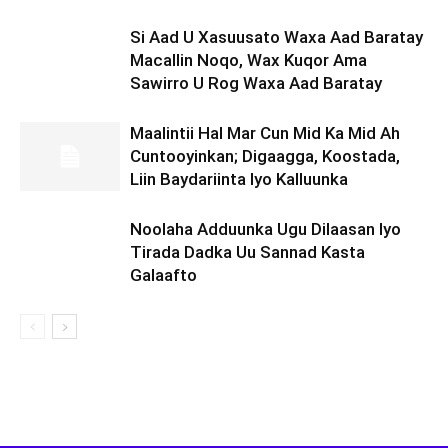
Si Aad U Xasuusato Waxa Aad Baratay
Macallin Noqo, Wax Kuqor Ama
Sawirro U Rog Waxa Aad Baratay
Maalintii Hal Mar Cun Mid Ka Mid Ah
Cuntooyinkan; Digaagga, Koostada,
Liin Baydariinta Iyo Kalluunka
Noolaha Adduunka Ugu Dilaasan Iyo
Tirada Dadka Uu Sannad Kasta
Galaafto