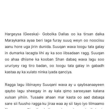
Hargeysa (Geeska)- Gobolka Dallas oo ka tirsan dalka
Maraykanka ayaa beri laga furay suuq weyn oo noociisu
aanu hore uga jirin dunida. Suuqan waxa loogu tala galay
in dumarka lacagta lihi ay ka soo iibsadaan ragg. Suuqan
oo ahaa dhisme ka kooban Shan dabaq waxa lagu soo
ururiyey rag tiro badan, oo loogu tala galay in gabadh
kastaa ay ka xulato ninka iyada qanciya.
Ragga lagu iibinayey Suuqani waxa ay u qaybsanaayeen
qaybo lagu sheegay in ay kala qimo sareeyaan kalana
xulsan yihiin. Tusaale ahaan mar kasta oo aad dabaqa
sare sii fuusho ragga ku jiraa waa ay sii tayo iyo tilmaamo