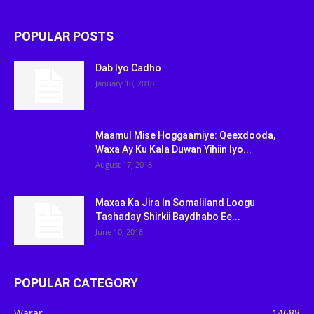
POPULAR POSTS
Dab Iyo Cadho
January 18, 2018
Maamul Mise Hoggaamiye: Qeexdooda,
Waxa Ay Ku Kala Duwan Yihiin Iyo...
August 17, 2018
Maxaa Ka Jira In Somaliland Loogu
Tashaday Shirkii Baydhabo Ee...
June 10, 2018
POPULAR CATEGORY
Warar
14688