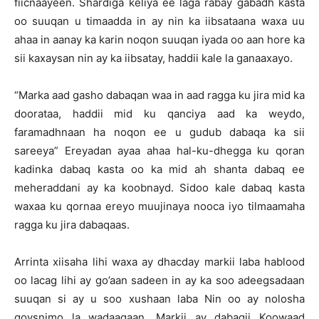
fiicnaayeen. Shardiga keliya ee laga rabay gabadh kasta
oo suuqan u timaadda in ay nin ka iibsataana waxa uu
ahaa in aanay ka karin noqon suuqan iyada oo aan hore ka
sii kaxaysan nin ay ka iibsatay, haddii kale la ganaaxayo.
“Marka aad gasho dabaqan waa in aad ragga ku jira mid ka
doorataa, haddii mid ku qanciya aad ka weydo,
faramadhnaan ha noqon ee u gudub dabaqa ka sii
sareeya” Ereyadan ayaa ahaa hal-ku-dhegga ku qoran
kadinka dabaq kasta oo ka mid ah shanta dabaq ee
meheraddani ay ka koobnayd. Sidoo kale dabaq kasta
waxaa ku qornaa ereyo muujinaya nooca iyo tilmaamaha
ragga ku jira dabaqaas.
Arrinta xiisaha lihi waxa ay dhacday markii laba hablood
oo lacag lihi ay go’aan sadeen in ay ka soo adeegsadaan
suuqan si ay u soo xushaan laba Nin oo ay nolosha
qoysnimo la wadaagaan. Markii ay dabaqii Koowaad