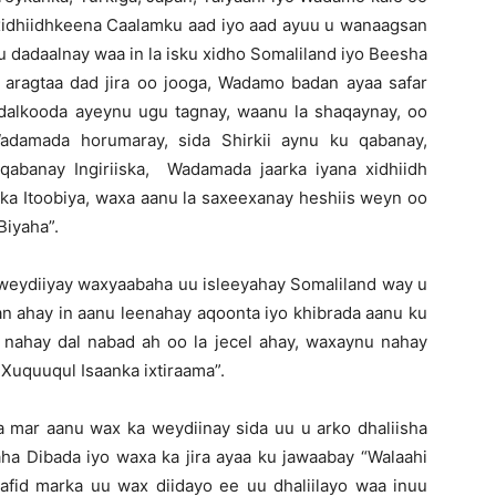
, xidhiidhkeena Caalamku aad iyo aad ayuu u wanaagsan
dadaalnay waa in la isku xidho Somaliland iyo Beesha
aragtaa dad jira oo jooga, Wadamo badan ayaa safar
 dalkooda ayeynu ugu tagnay, waanu la shaqaynay, oo
amada horumaray, sida Shirkii aynu ku qabanay,
qabanay Ingiriiska, Wadamada jaarka iyana xidhiidh
a Itoobiya, waxa aanu la saxeexanay heshiis weyn oo
Biyaha”.
 weydiiyay waxyaabaha uu isleeyahay Somaliland way u
 ahay in aanu leenahay aqoonta iyo khibrada aanu ku
nahay dal nabad ah oo la jecel ahay, waxaynu nahay
Xuquuqul Isaanka ixtiraama”.
a mar aanu wax ka weydiinay sida uu u arko dhaliisha
ha Dibada iyo waxa ka jira ayaa ku jawaabay “Walaahi
id marka uu wax diidayo ee uu dhaliilayo waa inuu