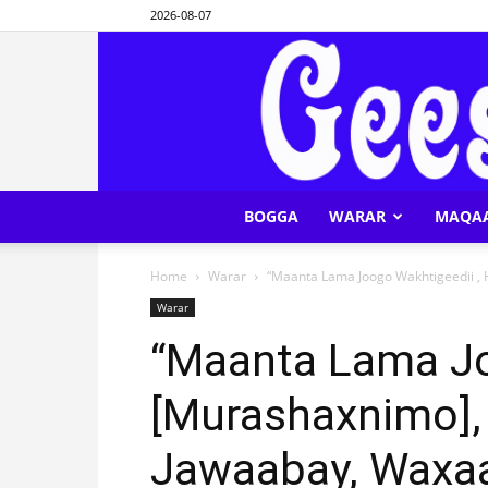
2026-08-07
BOGGA
WARAR
MAQA
Home
Warar
“Maanta Lama Joogo Wakhtigeedii ,
Warar
“Maanta Lama Jo
[Murashaxnimo]
Jawaabay, Waxa