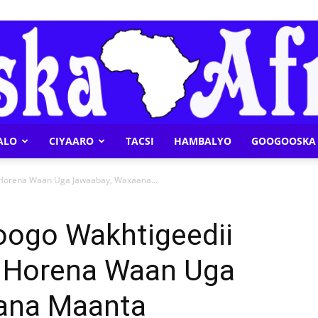
ALO
CIYAARO
TACSI
HAMBALYO
GOOGOOSKA 
Geeska
 Horena Waan Uga Jawaabay, Waxaana...
ogo Wakhtigeedii
, Horena Waan Uga
Afrika
ana Maanta