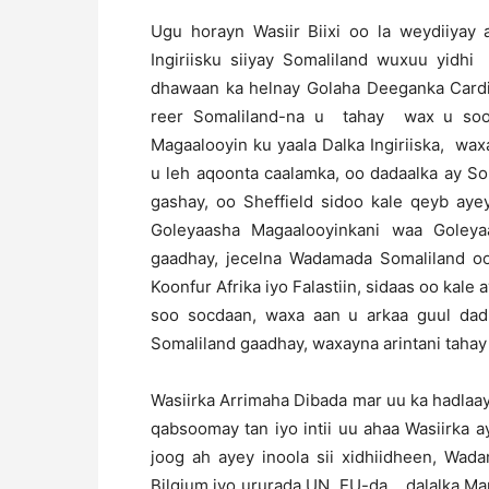
Ugu horayn Wasiir Biixi oo la weydiiyay
Ingiriisku siiyay Somaliland wuxuu yidh
dhawaan ka helnay Golaha Deeganka Cardi
reer Somaliland-na u tahay wax u soo 
Magaalooyin ku yaala Dalka Ingiriiska, wa
u leh aqoonta caalamka, oo dadaalka ay So
gashay, oo Sheffield sidoo kale qeyb ayey
Goleyaasha Magaalooyinkani waa Goley
gaadhay, jecelna Wadamada Somaliland oo 
Koonfur Afrika iyo Falastiin, sidaas oo kal
soo socdaan, waxa aan u arkaa guul dadk
Somaliland gaadhay, waxayna arintani tahay a
Wasiirka Arrimaha Dibada mar uu ka hadlaa
qabsoomay tan iyo intii uu ahaa Wasiirka 
joog ah ayey inoola sii xidhiidheen, Wadam
Bilgium iyo ururada UN, EU-da, dalalka Ma