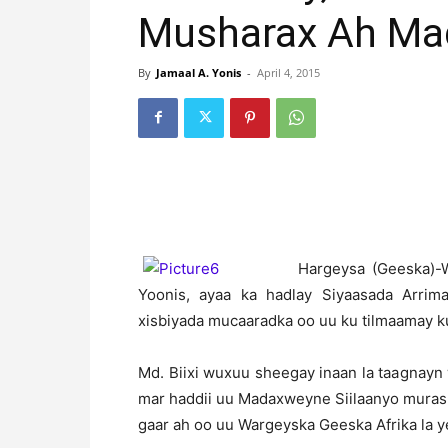
Musharax Ah Ma
By
Jamaal A. Yonis
-
April 4, 2015
H
argeysa (Geeska)-
Yoonis, ayaa ka hadlay Siyaasada Arrim
xisbiyada mucaaradka oo uu ku tilmaamay kuw
Md. Biixi wuxuu sheegay inaan la taagnay
mar haddii uu Madaxweyne Siilaanyo muras
gaar ah oo uu Wargeyska Geeska Afrika la y