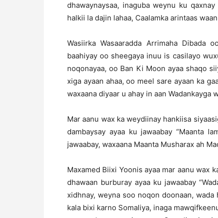
dhawaynaysaa, inaguba weynu ku qaxnay
halkii la dajin lahaa, Caalamka arintaas wa
Wasiirka Wasaaradda Arrimaha Dibada o
baahiyay oo sheegaya inuu is casilayo wuxu
noqonayaa, oo Ban Ki Moon ayaa shaqo sii
xiga ayaan ahaa, oo meel sare ayaan ka ga
waxaana diyaar u ahay in aan Wadankayga w
Mar aanu wax ka weydiinay hankiisa siyaas
dambaysay ayaa ku jawaabay “Maanta lam
jawaabay, waxaana Maanta Musharax ah Ma
Maxamed Biixi Yoonis ayaa mar aanu wax ka
dhawaan burburay ayaa ku jawaabay “Wad
xidhnay, weyna soo noqon doonaan, wada h
kala bixi karno Somaliya, inaga mawqifkee