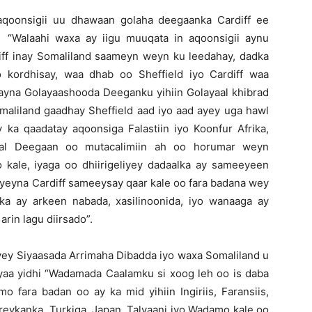
 aqoonsigii uu dhawaan golaha deegaanka Cardiff ee
i “Walaahi waxa ay iigu muuqata in aqoonsigii aynu
ff inay Somaliland saameyn weyn ku leedahay, dadka
kordhisay, waa dhab oo Sheffield iyo Cardiff waa
xayna Golayaashooda Deeganku yihiin Golayaal khibrad
maliland gaadhay Sheffield aad iyo aad ayey uga hawl
 ka qaadatay aqoonsiga Falastiin iyo Koonfur Afrika,
aal Deegaan oo mutacalimiin ah oo horumar weyn
kale, iyaga oo dhiirigeliyey dadaalka ay sameeyeen
e ayeyna Cardiff sameeysay qaar kale oo fara badana wey
a ay arkeen nabada, xasilinoonida, iyo wanaaga ay
rin lagu diirsado”.
yey Siyaasada Arrimaha Dibadda iyo waxa Somaliland u
ayaa yidhi “Wadamada Caalamku si xoog leh oo is daba
o fara badan oo ay ka mid yihiin Ingiriis, Faransiis,
reykanka, Turkiga, Japan, Talyaani iyo Wadamo kale oo