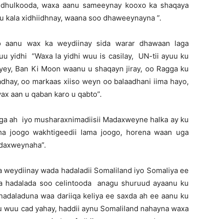
 dhulkooda, waxa aanu sameeynay kooxo ka shaqaya
anu kala xidhiidhnay, waana soo dhaweeynayna ”.
o aanu wax ka weydiinay sida warar dhawaan laga
u yidhi “Waxa la yidhi wuu is casilay, UN-tii ayuu ku
yey, Ban Ki Moon waanu u shaqayn jiray, oo Ragga ku
adhay, oo markaas xiiso weyn oo balaadhani iima hayo,
ax aan u qaban karo u qabto”.
iga ah iyo musharaxnimadiisii Madaxweyne halka ay ku
a joogo wakhtigeedii lama joogo, horena waan uga
daxweynaha”.
 weydiinay wada hadaladii Somaliland iyo Somaliya ee
a hadalada soo celintooda anagu shuruud ayaanu ku
adaladuna waa dariiqa keliya ee saxda ah ee aanu ku
nu wuu cad yahay, haddii aynu Somaliland nahayna waxa