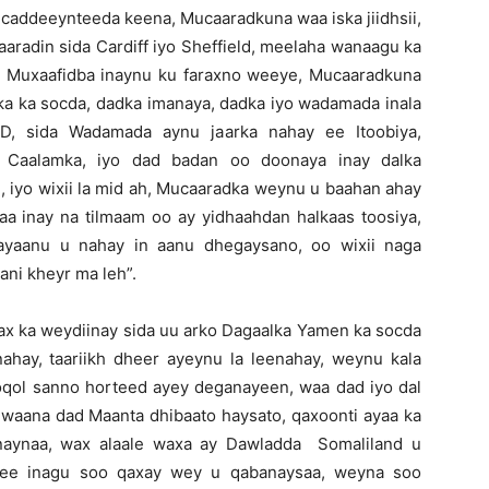
 caddeeynteeda keena, Mucaaradkuna waa iska jiidhsii,
aaradin sida Cardiff iyo Sheffield, meelaha wanaagu ka
o Muxaafidba inaynu ku faraxno weeye, Mucaaradkuna
ka ka socda, dadka imanaya, dadka iyo wadamada inala
AD, sida Wadamada aynu jaarka nahay ee Itoobiya,
a Caalamka, iyo dad badan oo doonaya inay dalka
, iyo wixii la mid ah, Mucaaradka weynu u baahan ahay
waa inay na tilmaam oo ay yidhaahdan halkaas toosiya,
 ayaanu u nahay in aanu dhegaysano, oo wixii naga
ani kheyr ma leh”.
ax ka weydiinay sida uu arko Dagaalka Yamen ka socda
hay, taariikh dheer ayeynu la leenahay, weynu kala
oqol sanno horteed ayey deganayeen, waa dad iyo dal
, waana dad Maanta dhibaato haysato, qaxoonti ayaa ka
naynaa, wax alaale waxa ay Dawladda Somaliland u
 ee inagu soo qaxay wey u qabanaysaa, weyna soo