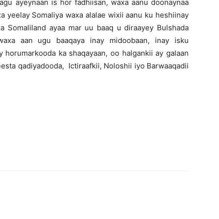
nagu ayeynaan is hor fadhiisan, waxa aanu doonaynaa
 yeelay Somaliya waxa alalae wixii aanu ku heshiinay
da Somaliland ayaa mar uu baaq u diraayey Bulshada
 waxa aan ugu baaqaya inay midoobaan, inay isku
ay horumarkooda ka shaqayaan, oo halgankii ay galaan
esta qadiyadooda, Ictiraafkii, Noloshii iyo Barwaaqadii