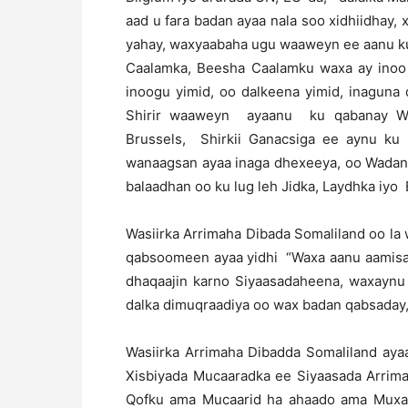
aad u fara badan ayaa nala soo xidhiidhay
yahay, waxyaabaha ugu waaweyn ee aanu ku 
Caalamka, Beesha Caalamku waxa ay inoo 
inoogu yimid, oo dalkeena yimid, inaguna
Shirir waaweyn ayaanu ku qabanay Wad
Brussels, Shirkii Ganacsiga ee aynu ku 
wanaagsan ayaa inaga dhexeeya, oo Wadank
balaadhan oo ku lug leh Jidka, Laydhka iyo 
Wasiirka Arrimaha Dibada Somaliland oo la
qabsoomeen ayaa yidhi “Waxa aanu aamisan
dhaqaajin karno Siyaasadaheena, waxaynu 
dalka dimuqraadiya oo wax badan qabsaday,
Wasiirka Arrimaha Dibadda Somaliland aya
Xisbiyada Mucaaradka ee Siyaasada Arrima
Qofku ama Mucaarid ha ahaado ama Muxaaf