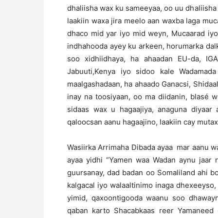
dhaliisha wax ku sameeyaa, oo uu dhaliisha
laakiin waxa jira meelo aan waxba laga muc
dhaco mid yar iyo mid weyn, Mucaarad iy
indhahooda ayey ku arkeen, horumarka dal
soo xidhiidhaya, ha ahaadan EU-da, IG
Jabuuti,Kenya iyo sidoo kale Wadamad
maalgashadaan, ha ahaado Ganacsi, Shidaal
inay na toosiyaan, oo ma diidanin, blasé 
sidaas wax u hagaajiya, anaguna diyaar
qaloocsan aanu hagaajino, laakiin cay mutax
Wasiirka Arrimaha Dibada ayaa mar aanu w
ayaa yidhi “Yamen waa Wadan aynu jaar na
guursanay, dad badan oo Somaliland ahi b
kalgacal iyo walaaltinimo inaga dhexeeyso
yimid, qaxoontigooda waanu soo dhaway
qaban karto Shacabkaas reer Yamaneed