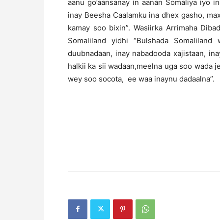
aanu go’aansanay in aanan Somaliya iyo i
inay Beesha Caalamku ina dhex gasho, maxa
kamay soo bixin”. Wasiirka Arrimaha Diba
Somaliland yidhi “Bulshada Somaliland
duubnadaan, inay nabadooda xajistaan, in
halkii ka sii wadaan,meelna uga soo wada je
wey soo socota, ee waa inaynu dadaalna”.