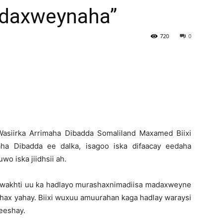
daxweynaha”
Newspaper
720
0
Wasiirka Arrimaha Dibadda Somaliland Maxamed Biixi
aha Dibadda ee dalka, isagoo iska difaacay eedaha
o iska jiidhsii ah.
n wakhti uu ka hadlayo murashaxnimadiisa madaxweyne
hax yahay. Biixi wuxuu amuurahan kaga hadlay waraysi
eeshay.