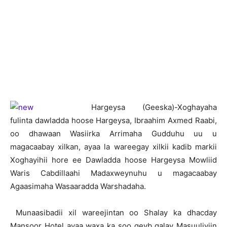
H
argeysa (Geeska)-Xoghayaha
fulinta dawladda hoose Hargeysa, Ibraahim Axmed Raabi,
oo dhawaan Wasiirka Arrimaha Gudduhu uu u
magacaabay xilkan, ayaa la wareegay xilkii kadib markii
Xoghayihii hore ee Dawladda hoose Hargeysa Mowliid
Waris Cabdillaahi Madaxweynuhu u magacaabay
Agaasimaha Wasaaradda Warshadaha.
Munaasibadii xil wareejintan oo Shalay ka dhacday
Mansoor Hotel ayaa waxa ka soo qeyb galay Masuuliyiin