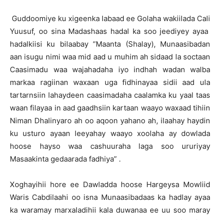
Guddoomiye ku xigeenka labaad ee Golaha wakiilada Cali
Yuusuf, oo sina Madashaas hadal ka soo jeediyey ayaa
hadalkiisi ku bilaabay “Maanta (Shalay), Munaasibadan
aan isugu nimi waa mid aad u muhim ah sidaad la soctaan
Caasimadu waa wajahadaha iyo indhah wadan walba
markaa ragiinan waxaan uga fidhinayaa sidii aad ula
tartarnsiin lahaydeen caasimadaha caalamka ku yaal taas
waan filayaa in aad gaadhsiin kartaan waayo waxaad tihiin
Niman Dhalinyaro ah oo aqoon yahano ah, ilaahay haydin
ku usturo ayaan leeyahay waayo xoolaha ay dowlada
hoose hayso waa cashuuraha laga soo ururiyay
Masaakinta gedaarada fadhiya” .
Xoghayihii hore ee Dawladda hoose Hargeysa Mowliid
Waris Cabdilaahi oo isna Munaasibadaas ka hadlay ayaa
ka waramay marxaladihii kala duwanaa ee uu soo maray