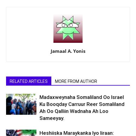
Jamaal A. Yonis
RELATED ARTICLES
MORE FROM AUTHOR
Madaxweynaha Somaliland Oo Israel
Ku Booqday Carruur Reer Somaliland
Ah Oo Qalliin Wadnaha Ah Loo
Sameeyay.
Heshiiska Maraykanka Iyo Iiraan: