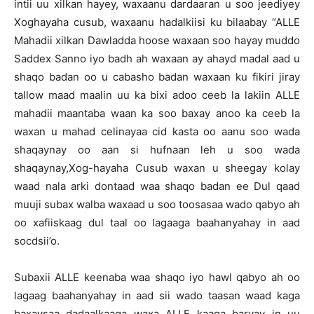
intii uu xilkan hayey, waxaanu dardaaran u soo jeediyey
Xoghayaha cusub, waxaanu hadalkiisi ku bilaabay “ALLE
Mahadii xilkan Dawladda hoose waxaan soo hayay muddo
Saddex Sanno iyo badh ah waxaan ay ahayd madal aad u
shaqo badan oo u cabasho badan waxaan ku fikiri jiray
tallow maad maalin uu ka bixi adoo ceeb la lakiin ALLE
mahadii maantaba waan ka soo baxay anoo ka ceeb la
waxan u mahad celinayaa cid kasta oo aanu soo wada
shaqaynay oo aan si hufnaan leh u soo wada
shaqaynay,Xog-hayaha Cusub waxan u sheegay kolay
waad nala arki dontaad waa shaqo badan ee Dul qaad
muuji subax walba waxaad u soo toosasaa wado qabyo ah
oo xafiiskaag dul taal oo lagaaga baahanyahay in aad
socdsii’o.
Subaxii ALLE keenaba waa shaqo iyo hawl qabyo ah oo
lagaag baahanyahay in aad sii wado taasan waad kaga
baxaysaa dadaalkaaga waxa ALLE kaaga baryay in uu