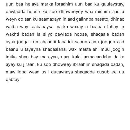
uun baa helaya marka ibraahim uun baa ku guulaystay,
dawladda hoose ku soo dhoweeyey waa mishiin aad u
weyn oo aan ku saamaxayn in aad galinnba nasato, dhinac
walba way taabanaysa marka waxay u baahan tahay in
wakhti badan la siiyo dawlada hoose, shaqaale badan
ayaa jooga, run ahaantii labaddi sanno aanu joogno aad
baanu u tayeyna shaqaalaha, wax masta ahi muu joogin
imika shan bay marayan, qaar kala jaamacaadaha dalka
ayey ku jiraan, ku soo dhoweey ibraahim shaqada badan,
mawliidna waan usii ducaynaya shaqadda cusub ee uu
qabtay”