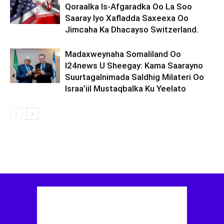
Qoraalka Is-Afgaradka Oo La Soo
Saaray Iyo Xafladda Saxeexa Oo
Jimcaha Ka Dhacayso Switzerland.
Madaxweynaha Somaliland Oo
I24news U Sheegay: Kama Saarayno
Suurtagalnimada Saldhig Milateri Oo
Israa’iil Mustaqbalka Ku Yeelato