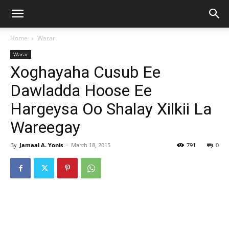
Home
Warar
Warar
Xoghayaha Cusub Ee
Dawladda Hoose Ee
Hargeysa Oo Shalay Xilkii La
Wareegay
By
Jamaal A. Yonis
-
March 18, 2015
791
0