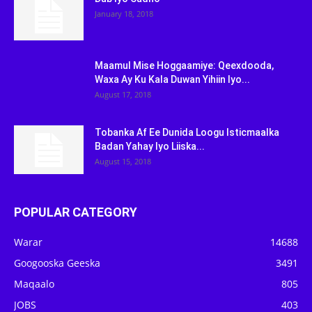
January 18, 2018
Maamul Mise Hoggaamiye: Qeexdooda,
Waxa Ay Ku Kala Duwan Yihiin Iyo...
August 17, 2018
Tobanka Af Ee Dunida Loogu Isticmaalka
Badan Yahay Iyo Liiska...
August 15, 2018
POPULAR CATEGORY
Warar
14688
Googooska Geeska
3491
Maqaalo
805
JOBS
403