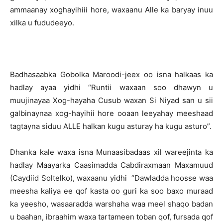
ammaanay xoghayihiii hore, waxaanu Alle ka baryay inuu
xilka u fududeeyo.
Badhasaabka Gobolka Maroodi-jeex oo isna halkaas ka
hadlay ayaa yidhi “Runtii waxaan soo dhawyn u
muujinayaa Xog-hayaha Cusub waxan Si Niyad san u sii
galbinaynaa xog-hayihii hore ooaan leeyahay meeshaad
tagtayna siduu ALLE halkan kugu asturay ha kugu asturo”.
Dhanka kale waxa isna Munaasibadaas xil wareejinta ka
hadlay Maayarka Caasimadda Cabdiraxmaan Maxamuud
(Caydiid Soltelko), waxaanu yidhi “Dawladda hoosse waa
meesha kaliya ee qof kasta oo guri ka soo baxo muraad
ka yeesho, wasaaradda warshaha waa meel shaqo badan
u baahan, ibraahim waxa tartameen toban qof, fursada qof