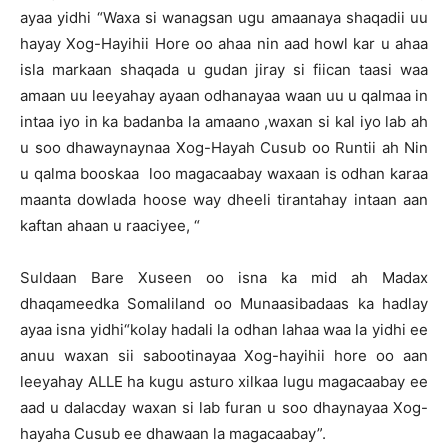
ayaa yidhi “Waxa si wanagsan ugu amaanaya shaqadii uu
hayay Xog-Hayihii Hore oo ahaa nin aad howl kar u ahaa
isla markaan shaqada u gudan jiray si fiican taasi waa
amaan uu leeyahay ayaan odhanayaa waan uu u qalmaa in
intaa iyo in ka badanba la amaano ,waxan si kal iyo lab ah
u soo dhawaynaynaa Xog-Hayah Cusub oo Runtii ah Nin
u qalma booskaa loo magacaabay waxaan is odhan karaa
maanta dowlada hoose way dheeli tirantahay intaan aan
kaftan ahaan u raaciyee, “
Suldaan Bare Xuseen oo isna ka mid ah Madax
dhaqameedka Somaliland oo Munaasibadaas ka hadlay
ayaa isna yidhi“kolay hadali la odhan lahaa waa la yidhi ee
anuu waxan sii sabootinayaa Xog-hayihii hore oo aan
leeyahay ALLE ha kugu asturo xilkaa lugu magacaabay ee
aad u dalacday waxan si lab furan u soo dhaynayaa Xog-
hayaha Cusub ee dhawaan la magacaabay”.