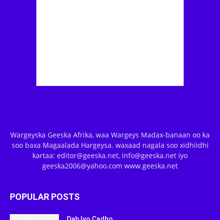
Wargeyska Geeska Afrika, waa Wargeys Madax-banaan oo ka
soo baxa Magaalada Hargeysa. waxaad nagala soo xidhiidhi
kartaa: editor@geeska.net, info@geeska.net iyo
geeska2006@yahoo.com www.geeska.net
POPULAR POSTS
Dab Iyo Cadho