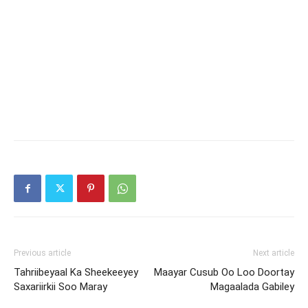
Previous article
Next article
Tahriibeyaal Ka Sheekeeyey
Maayar Cusub Oo Loo Doortay
Saxariirkii Soo Maray
Magaalada Gabiley