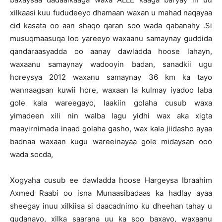
xilkaasi kuu fududeeyo dhamaan waxan u mahad naqayaa
cid kasata oo aan shaqo qaran soo wada qabanahy .Si
musuqmaasuqa loo yareeyo waxaanu samaynay guddida
qandaraasyadda oo aanay dawladda hoose lahayn,
waxaanu samaynay wadooyin badan, sanadkii ugu
horeysya 2012 waxanu samaynay 36 km ka tayo
wannaagsan kuwii hore, waxaan la kulmay iyadoo laba
gole kala wareegayo, laakiin golaha cusub waxa
yimadeen xili nin walba lagu yidhi wax aka xigta
maayirnimada inaad golaha gasho, wax kala jiidasho ayaa
badnaa waxaan kugu wareeinayaa gole midaysan ooo
wada socda,
Xogyaha cusub ee dawladda hoose Hargeysa Ibraahim
Axmed Raabi oo isna Munaasibadaas ka hadlay ayaa
sheegay inuu xilkiisa si daacadnimo ku dheehan tahay u
gudanayo, xilka saarana uu ka soo baxayo, waxaanu