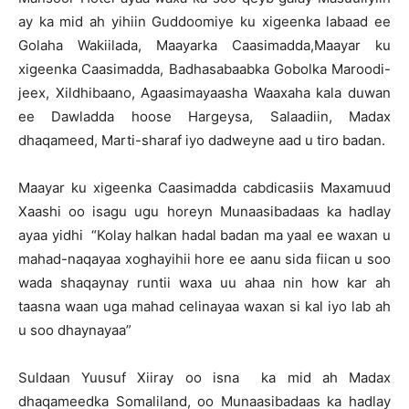
ay ka mid ah yihiin Guddoomiye ku xigeenka labaad ee
Golaha Wakiilada, Maayarka Caasimadda,Maayar ku
xigeenka Caasimadda, Badhasabaabka Gobolka Maroodi-
jeex, Xildhibaano, Agaasimayaasha Waaxaha kala duwan
ee Dawladda hoose Hargeysa, Salaadiin, Madax
dhaqameed, Marti-sharaf iyo dadweyne aad u tiro badan.
Maayar ku xigeenka Caasimadda cabdicasiis Maxamuud
Xaashi oo isagu ugu horeyn Munaasibadaas ka hadlay
ayaa yidhi “Kolay halkan hadal badan ma yaal ee waxan u
mahad-naqayaa xoghayihii hore ee aanu sida fiican u soo
wada shaqaynay runtii waxa uu ahaa nin how kar ah
taasna waan uga mahad celinayaa waxan si kal iyo lab ah
u soo dhaynayaa”
Suldaan Yuusuf Xiiray oo isna ka mid ah Madax
dhaqameedka Somaliland, oo Munaasibadaas ka hadlay