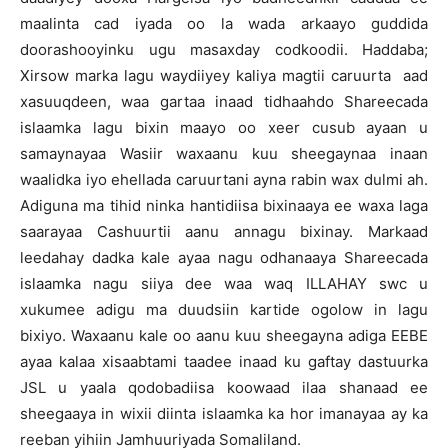
maalinta cad iyada oo la wada arkaayo guddida
doorashooyinku ugu masaxday codkoodii. Haddaba;
Xirsow marka lagu waydiiyey kaliya magtii caruurta aad
xasuuqdeen, waa gartaa inaad tidhaahdo Shareecada
islaamka lagu bixin maayo oo xeer cusub ayaan u
samaynayaa Wasiir waxaanu kuu sheegaynaa inaan
waalidka iyo ehellada caruurtani ayna rabin wax dulmi ah.
Adiguna ma tihid ninka hantidiisa bixinaaya ee waxa laga
saarayaa Cashuurtii aanu annagu bixinay. Markaad
leedahay dadka kale ayaa nagu odhanaaya Shareecada
islaamka nagu siiya dee waa waq ILLAHAY swc u
xukumee adigu ma duudsiin kartide ogolow in lagu
bixiyo. Waxaanu kale oo aanu kuu sheegayna adiga EEBE
ayaa kalaa xisaabtami taadee inaad ku gaftay dastuurka
JSL u yaala qodobadiisa koowaad ilaa shanaad ee
sheegaaya in wixii diinta islaamka ka hor imanayaa ay ka
reeban yihiin Jamhuuriyada Somaliland.