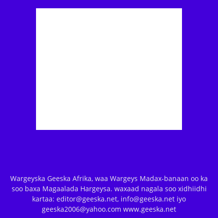
Wargeyska Geeska Afrika, waa Wargeys Madax-banaan oo ka
soo baxa Magaalada Hargeysa. waxaad nagala soo xidhiidhi
kartaa: editor@geeska.net, info@geeska.net iyo
geeska2006@yahoo.com www.geeska.net