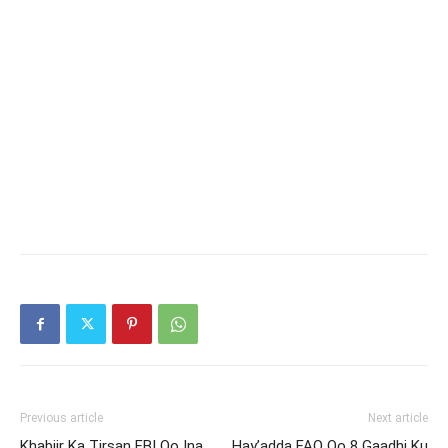
Previous article
Next article
Khabiir Ka Tirsan FBI Oo Ina
Hay’adda FAO Oo 8 Gaadhi Ku