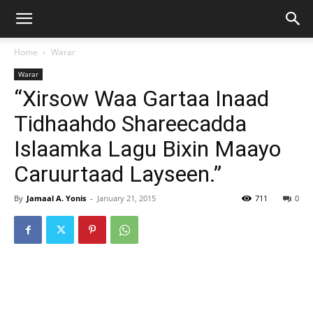
Home
Warar
Warar
“Xirsow Waa Gartaa Inaad
Tidhaahdo Shareecadda
Islaamka Lagu Bixin Maayo
Caruurtaad Layseen.”
By
Jamaal A. Yonis
-
January 21, 2015
711
0