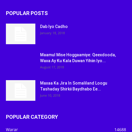
POPULAR POSTS
Dab Iyo Cadho
January 18, 2018
Maamul Mise Hoggaamiye: Qeexdooda,
Waxa Ay Ku Kala Duwan Yihiin Iyo...
August 17, 2018
Maxaa Ka Jira In Somaliland Loogu
Tashaday Shirkii Baydhabo Ee...
June 10, 2018
POPULAR CATEGORY
Warar
14688