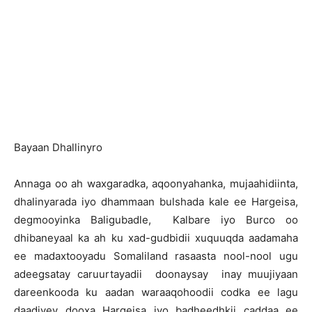
B
ayaan Dhallinyro
Annaga oo ah waxgaradka, aqoonyahanka, mujaahidiinta,
dhalinyarada iyo dhammaan bulshada kale ee Hargeisa,
degmooyinka Baligubadle, Kalbare iyo Burco oo
dhibaneyaal ka ah ku xad-gudbidii xuquuqda aadamaha
ee madaxtooyadu Somaliland rasaasta nool-nool ugu
adeegsatay caruurtayadii doonaysay inay muujiyaan
dareenkooda ku aadan waraaqohoodii codka ee lagu
daadiyey dooxa Hargeisa iyo badheedhkii caddaa ee