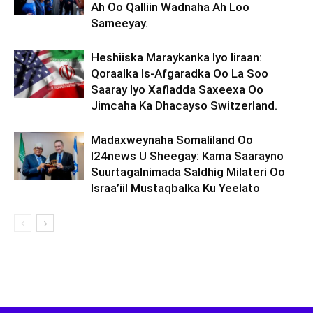
Ah Oo Qalliin Wadnaha Ah Loo
Sameeyay.
Heshiiska Maraykanka Iyo Iiraan:
Qoraalka Is-Afgaradka Oo La Soo
Saaray Iyo Xafladda Saxeexa Oo
Jimcaha Ka Dhacayso Switzerland.
Madaxweynaha Somaliland Oo
I24news U Sheegay: Kama Saarayno
Suurtagalnimada Saldhig Milateri Oo
Israa’iil Mustaqbalka Ku Yeelato