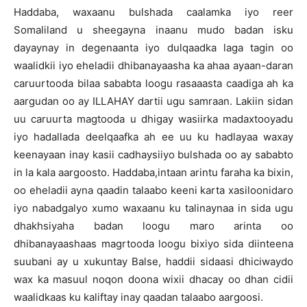
Haddaba, waxaanu bulshada caalamka iyo reer
Somaliland u sheegayna inaanu mudo badan isku
dayaynay in degenaanta iyo dulqaadka laga tagin oo
waalidkii iyo eheladii dhibanayaasha ka ahaa ayaan-daran
caruurtooda bilaa sababta loogu rasaaasta caadiga ah ka
aargudan oo ay ILLAHAY dartii ugu samraan. Lakiin sidan
uu caruurta magtooda u dhigay wasiirka madaxtooyadu
iyo hadallada deelqaafka ah ee uu ku hadlayaa waxay
keenayaan inay kasii cadhaysiiyo bulshada oo ay sababto
in la kala aargoosto. Haddaba,intaan arintu faraha ka bixin,
oo eheladii ayna qaadin talaabo keeni karta xasiloonidaro
iyo nabadgalyo xumo waxaanu ku talinaynaa in sida ugu
dhakhsiyaha badan loogu maro arinta oo
dhibanayaashaas magrtooda loogu bixiyo sida diinteena
suubani ay u xukuntay Balse, haddii sidaasi dhiciwaydo
wax ka masuul noqon doona wixii dhacay oo dhan cidii
waalidkaas ku kaliftay inay qaadan talaabo aargoosi.