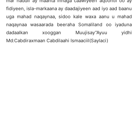
mar haddii ay maanta innaga caawiyeen aqoontii oo ay
fidiyeen, isla-markaana ay daadajiyeen aad iyo aad baanu
uga mahad naqaynaa, sidoo kale waxa aanu u mahad
naqaynaa wasaarada beeraha Somaliland oo iyaduna
dadaalkan xooggan Muujisay”Ayuu yidhi
Md:Cabdiraxmaan Cabdilaahi Ismaaciil(Saylaci)