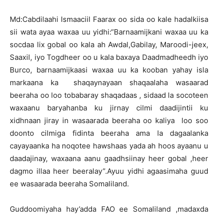
Md:Cabdilaahi Ismaaciil Faarax oo sida oo kale hadalkiisa
sii wata ayaa waxaa uu yidhi:“Barnaamijkani waxaa uu ka
socdaa lix gobal oo kala ah Awdal,Gabilay, Maroodi-jeex,
Saaxil, iyo Togdheer oo u kala baxaya Daadmadheedh iyo
Burco, barnaamijkaasi waxaa uu ka kooban yahay isla
markaana ka shaqaynayaan shaqaalaha wasaarad
beeraha oo loo tobabaray shaqadaas , sidaad la socoteen
waxaanu baryahanba ku jirnay cilmi daadijintii ku
xidhnaan jiray in wasaarada beeraha oo kaliya loo soo
doonto cilmiga fidinta beeraha ama la dagaalanka
cayayaanka ha noqotee hawshaas yada ah hoos ayaanu u
daadajinay, waxaana aanu gaadhsiinay heer gobal ,heer
dagmo illaa heer beeralay”.Ayuu yidhi agaasimaha guud
ee wasaarada beeraha Somaliland.
Guddoomiyaha hay’adda FAO ee Somaliland ,madaxda