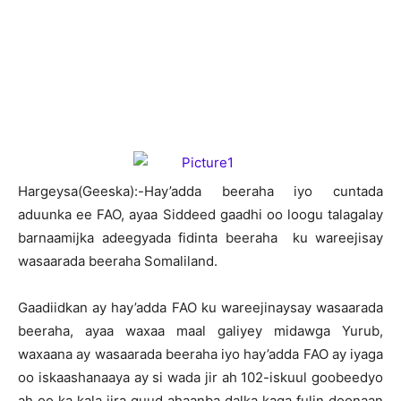
H
argeysa(Geeska):-Hay’adda beeraha iyo cuntada
aduunka ee FAO, ayaa Siddeed gaadhi oo loogu talagalay
barnaamijka adeegyada fidinta beeraha ku wareejisay
wasaarada beeraha Somaliland.
Gaadiidkan ay hay’adda FAO ku wareejinaysay wasaarada
beeraha, ayaa waxaa maal galiyey midawga Yurub,
waxaana ay wasaarada beeraha iyo hay’adda FAO ay iyaga
oo iskaashanaaya ay si wada jir ah 102-iskuul goobeedyo
ah oo ka kala jira guud ahaanba dalka kaga fulin doonaan