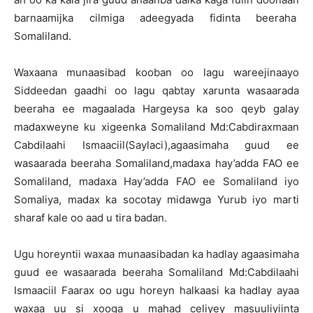
barnaamijka cilmiga adeegyada fidinta beeraha
Somaliland.
Waxaana munaasibad kooban oo lagu wareejinaayo
Siddeedan gaadhi oo lagu qabtay xarunta wasaarada
beeraha ee magaalada Hargeysa ka soo qeyb galay
madaxweyne ku xigeenka Somaliland Md:Cabdiraxmaan
Cabdilaahi Ismaaciil(Saylaci),agaasimaha guud ee
wasaarada beeraha Somaliland,madaxa hay’adda FAO ee
Somaliland, madaxa Hay’adda FAO ee Somaliland iyo
Somaliya, madax ka socotay midawga Yurub iyo marti
sharaf kale oo aad u tira badan.
Ugu horeyntii waxaa munaasibadan ka hadlay agaasimaha
guud ee wasaarada beeraha Somaliland Md:Cabdilaahi
Ismaaciil Faarax oo ugu horeyn halkaasi ka hadlay ayaa
waxaa uu si xooga u mahad celiyey masuuliyiinta