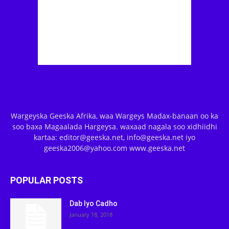
Wargeyska Geeska Afrika, waa Wargeys Madax-banaan oo ka
soo baxa Magaalada Hargeysa. waxaad nagala soo xidhiidhi
kartaa: editor@geeska.net, info@geeska.net iyo
geeska2006@yahoo.com www.geeska.net
POPULAR POSTS
Dab Iyo Cadho
January 18, 2018