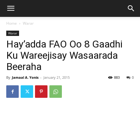
Home
Warar
Warar
Hay’adda FAO Oo 8 Gaadhi
Ku Wareejisay Wasaarada
Beeraha
By
Jamaal A. Yonis
-
January 21, 2015
883
0