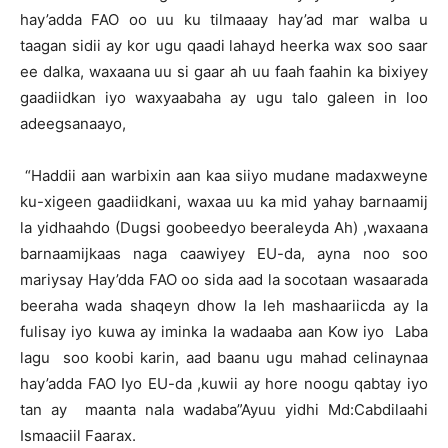
hay’adda FAO oo uu ku tilmaaay hay’ad mar walba u
taagan sidii ay kor ugu qaadi lahayd heerka wax soo saar
ee dalka, waxaana uu si gaar ah uu faah faahin ka bixiyey
gaadiidkan iyo waxyaabaha ay ugu talo galeen in loo
adeegsanaayo,
“Haddii aan warbixin aan kaa siiyo mudane madaxweyne
ku-xigeen gaadiidkani, waxaa uu ka mid yahay barnaamij
la yidhaahdo (Dugsi goobeedyo beeraleyda Ah) ,waxaana
barnaamijkaas naga caawiyey EU-da, ayna noo soo
mariysay Hay’dda FAO oo sida aad la socotaan wasaarada
beeraha wada shaqeyn dhow la leh mashaariicda ay la
fulisay iyo kuwa ay iminka la wadaaba aan Kow iyo Laba
lagu soo koobi karin, aad baanu ugu mahad celinaynaa
hay’adda FAO Iyo EU-da ,kuwii ay hore noogu qabtay iyo
tan ay maanta nala wadaba”Ayuu yidhi Md:Cabdilaahi
Ismaaciil Faarax.