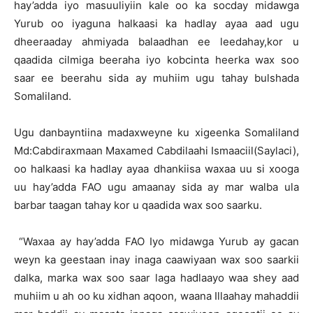
hay’adda iyo masuuliyiin kale oo ka socday midawga
Yurub oo iyaguna halkaasi ka hadlay ayaa aad ugu
dheeraaday ahmiyada balaadhan ee leedahay,kor u
qaadida cilmiga beeraha iyo kobcinta heerka wax soo
saar ee beerahu sida ay muhiim ugu tahay bulshada
Somaliland.
Ugu danbayntiina madaxweyne ku xigeenka Somaliland
Md:Cabdiraxmaan Maxamed Cabdilaahi Ismaaciil(Saylaci),
oo halkaasi ka hadlay ayaa dhankiisa waxaa uu si xooga
uu hay’adda FAO ugu amaanay sida ay mar walba ula
barbar taagan tahay kor u qaadida wax soo saarku.
“Waxaa ay hay’adda FAO Iyo midawga Yurub ay gacan
weyn ka geestaan inay inaga caawiyaan wax soo saarkii
dalka, marka wax soo saar laga hadlaayo waa shey aad
muhiim u ah oo ku xidhan aqoon, waana Illaahay mahaddii