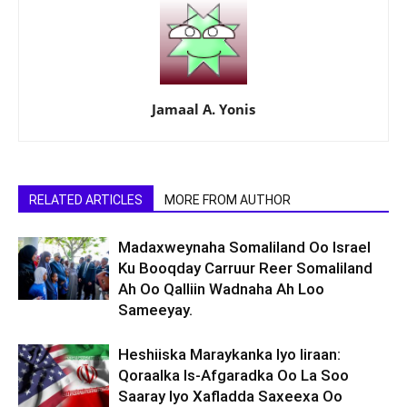
Jamaal A. Yonis
RELATED ARTICLES
MORE FROM AUTHOR
Madaxweynaha Somaliland Oo Israel
Ku Booqday Carruur Reer Somaliland
Ah Oo Qalliin Wadnaha Ah Loo
Sameeyay.
Heshiiska Maraykanka Iyo Iiraan:
Qoraalka Is-Afgaradka Oo La Soo
Saaray Iyo Xafladda Saxeexa Oo