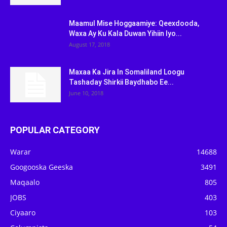
Maamul Mise Hoggaamiye: Qeexdooda,
Waxa Ay Ku Kala Duwan Yihiin Iyo...
August 17, 2018
Maxaa Ka Jira In Somaliland Loogu
Tashaday Shirkii Baydhabo Ee...
June 10, 2018
POPULAR CATEGORY
Warar
14688
Googooska Geeska
3491
Maqaalo
805
JOBS
403
Ciyaaro
103