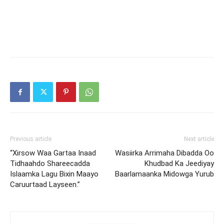
Previous article
Next article
“Xirsow Waa Gartaa Inaad
Wasiirka Arrimaha Dibadda Oo
Tidhaahdo Shareecadda
Khudbad Ka Jeediyay
Islaamka Lagu Bixin Maayo
Baarlamaanka Midowga Yurub
Caruurtaad Layseen.”