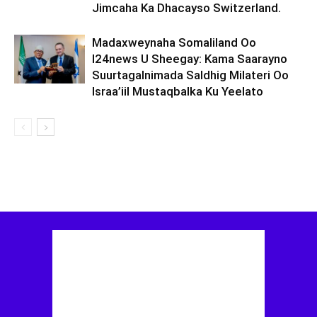
Jimcaha Ka Dhacayso Switzerland.
Madaxweynaha Somaliland Oo
I24news U Sheegay: Kama Saarayno
Suurtagalnimada Saldhig Milateri Oo
Israa’iil Mustaqbalka Ku Yeelato