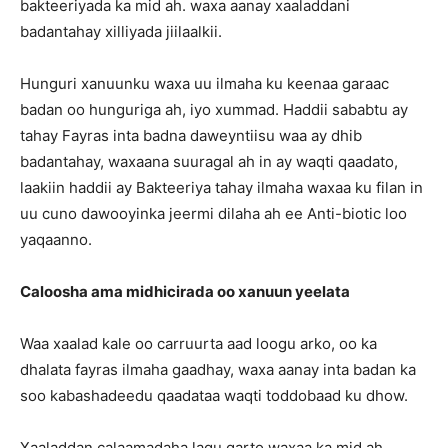
bakteeriyada ka mid ah. waxa aanay xaaladdani
badantahay xilliyada jiilaalkii.
Hunguri xanuunku waxa uu ilmaha ku keenaa garaac
badan oo hunguriga ah, iyo xummad. Haddii sababtu ay
tahay Fayras inta badna daweyntiisu waa ay dhib
badantahay, waxaana suuragal ah in ay waqti qaadato,
laakiin haddii ay Bakteeriya tahay ilmaha waxaa ku filan in
uu cuno dawooyinka jeermi dilaha ah ee Anti-biotic loo
yaqaanno.
Caloosha ama midhicirada oo xanuun yeelata
Waa xaalad kale oo carruurta aad loogu arko, oo ka
dhalata fayras ilmaha gaadhay, waxa aanay inta badan ka
soo kabashadeedu qaadataa waqti toddobaad ku dhow.
Xaaladdan calaamadaha lagu garto waxaa ka mid ah