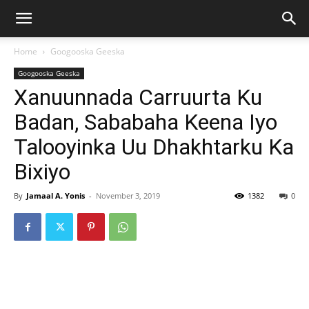
Home
Googooska Geeska
Googooska Geeska
Xanuunnada Carruurta Ku
Badan, Sababaha Keena Iyo
Talooyinka Uu Dhakhtarku Ka
Bixiyo
By
Jamaal A. Yonis
-
November 3, 2019
1382
0