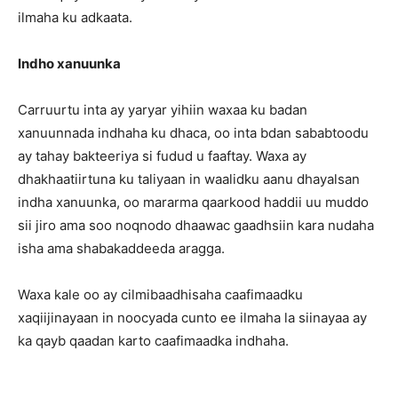
ilmaha ku adkaata.
Indho xanuunka
Carruurtu inta ay yaryar yihiin waxaa ku badan
xanuunnada indhaha ku dhaca, oo inta bdan sababtoodu
ay tahay bakteeriya si fudud u faaftay. Waxa ay
dhakhaatiirtuna ku taliyaan in waalidku aanu dhayalsan
indha xanuunka, oo mararma qaarkood haddii uu muddo
sii jiro ama soo noqnodo dhaawac gaadhsiin kara nudaha
isha ama shabakaddeeda aragga.
Waxa kale oo ay cilmibaadhisaha caafimaadku
xaqiijinayaan in noocyada cunto ee ilmaha la siinayaa ay
ka qayb qaadan karto caafimaadka indhaha.