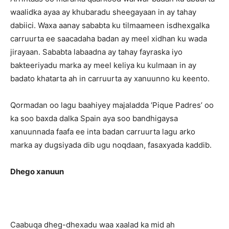
waalidka ayaa ay khubaradu sheegayaan in ay tahay
dabiici. Waxa aanay sababta ku tilmaameen isdhexgalka
carruurta ee saacadaha badan ay meel xidhan ku wada
jirayaan. Sababta labaadna ay tahay fayraska iyo
bakteeriyadu marka ay meel keliya ku kulmaan in ay
badato khatarta ah in carruurta ay xanuunno ku keento.
Qormadan oo lagu baahiyey majaladda ‘Pique Padres’ oo
ka soo baxda dalka Spain aya soo bandhigaysa
xanuunnada faafa ee inta badan carruurta lagu arko
marka ay dugsiyada dib ugu noqdaan, fasaxyada kaddib.
Dhego xanuun
Caabuqa dheg-dhexadu waa xaalad ka mid ah