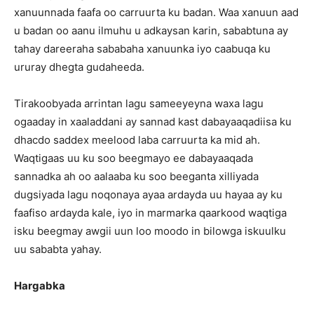
xanuunnada faafa oo carruurta ku badan. Waa xanuun aad
u badan oo aanu ilmuhu u adkaysan karin, sababtuna ay
tahay dareeraha sababaha xanuunka iyo caabuqa ku
ururay dhegta gudaheeda.
Tirakoobyada arrintan lagu sameeyeyna waxa lagu
ogaaday in xaaladdani ay sannad kast dabayaaqadiisa ku
dhacdo saddex meelood laba carruurta ka mid ah.
Waqtigaas uu ku soo beegmayo ee dabayaaqada
sannadka ah oo aalaaba ku soo beeganta xilliyada
dugsiyada lagu noqonaya ayaa ardayda uu hayaa ay ku
faafiso ardayda kale, iyo in marmarka qaarkood waqtiga
isku beegmay awgii uun loo moodo in bilowga iskuulku
uu sababta yahay.
Hargabka