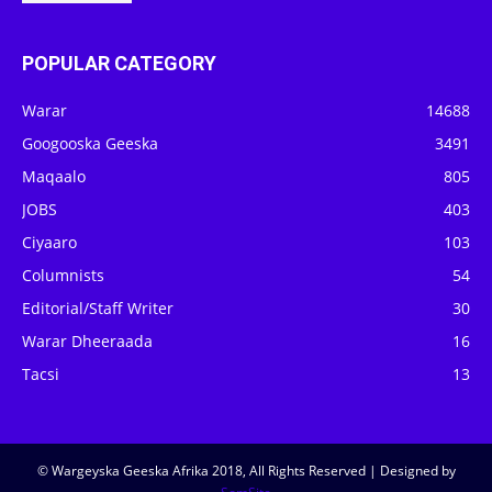
POPULAR CATEGORY
Warar
14688
Googooska Geeska
3491
Maqaalo
805
JOBS
403
Ciyaaro
103
Columnists
54
Editorial/Staff Writer
30
Warar Dheeraada
16
Tacsi
13
© Wargeyska Geeska Afrika 2018, All Rights Reserved | Designed by