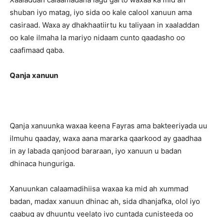
shuban iyo matag, iyo sida oo kale calool xanuun ama
casiraad. Waxa ay dhakhaatiirtu ku taliyaan in xaaladdan
oo kale ilmaha la mariyo nidaam cunto qaadasho oo
caafimaad qaba.
Qanja xanuun
Qanja xanuunka waxaa keena Fayras ama bakteeriyada uu
ilmuhu qaaday, waxa aana mararka qaarkood ay gaadhaa
in ay labada qanjood bararaan, iyo xanuun u badan
dhinaca hunguriga.
Xanuunkan calaamadihiisa waxaa ka mid ah xummad
badan, madax xanuun dhinac ah, sida dhanjafka, olol iyo
caabuq ay dhuuntu yeelato iyo cuntada cunisteeda oo