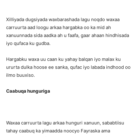
Xilliyada dugsiyada waxbarashada lagu noqdo waxaa
carruurta aad loogu arkaa hargabka oo ka mid ah
xanuunnada sida aadka ah u faafa, gaar ahaan hindhisada
iyo qufaca ku gudba.
Hargabku waxa uu caan ku yahay balqan iyo malax ku
ururta dulka hoose ee sanka, qufac iyo labada indhood oo
ilmo buuxiso.
Caabuqa hunguriga
Waxaa carruurta lagu arkaa hunguri xanuun, sababtiisu
tahay caabuq ka yimaadda noocyo Fayraska ama