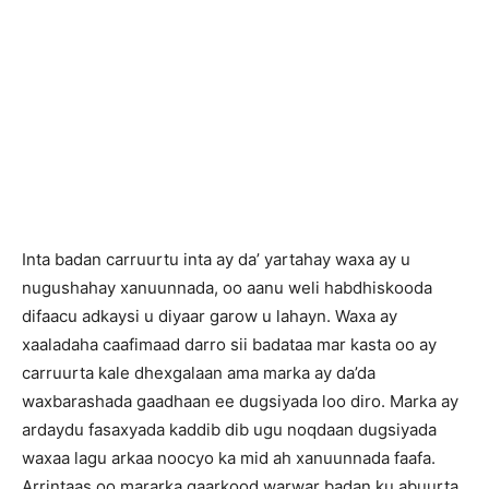
Inta badan carruurtu inta ay da’ yartahay waxa ay u
nugushahay xanuunnada, oo aanu weli habdhiskooda
difaacu adkaysi u diyaar garow u lahayn. Waxa ay
xaaladaha caafimaad darro sii badataa mar kasta oo ay
carruurta kale dhexgalaan ama marka ay da’da
waxbarashada gaadhaan ee dugsiyada loo diro. Marka ay
ardaydu fasaxyada kaddib dib ugu noqdaan dugsiyada
waxaa lagu arkaa noocyo ka mid ah xanuunnada faafa.
Arrintaas oo mararka qaarkood warwar badan ku abuurta