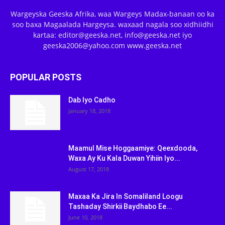
Wargeyska Geeska Afrika, waa Wargeys Madax-banaan oo ka
soo baxa Magaalada Hargeysa. waxaad nagala soo xidhiidhi
kartaa: editor@geeska.net, info@geeska.net iyo
geeska2006@yahoo.com www.geeska.net
POPULAR POSTS
Dab Iyo Cadho
January 18, 2018
Maamul Mise Hoggaamiye: Qeexdooda,
Waxa Ay Ku Kala Duwan Yihiin Iyo...
August 17, 2018
Maxaa Ka Jira In Somaliland Loogu
Tashaday Shirkii Baydhabo Ee...
June 10, 2018