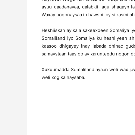
ayuu qaadanayaa, qalabkii lagu shaqayn la
Waxay noqonaysaa in hawshii ay si rasmi ah 
Heshiiskan ay kala saxeexdeen Somaliya iy
Somaliland iyo Somaliya ku heshiiyeen sh
kaasoo dhigayey inay labada dhinac gu
samaystaan taas oo ay xarunteedu noqon d
Xukuumadda Somaliland ayaan weli wax jawa
weli xog ka haysaba.