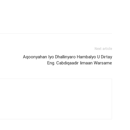
Next article
Aqoonyahan Iyo Dhallinyaro Hambalyo U Dirtay
Eng. Cabdiqaadir Iimaan Warsame