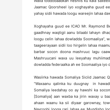
Waxa toddobaadkan heshiis ku kala saxeex
Jaamac Qoorsheel iyo xoghayaha guud ee
yahay sidii hawada loogu wareejin lahaa da
Xoghayaha guud ee ICAO Mr. Raymond Ben
gaadhnay waqtigii aanu bilaabi lahayn dha
loogu celin lahaa dowladda Soomaaliya”, 
taageerayaan sidii loo hirgelin lahaa maam
barbar socon doona mashruuc lagu caawi
Mashruucani waxa uu leeyahay muhiimad
dowladda federaalka ah ee Soomaaliya iyo 
Wasiirka hawada Somaliya Siciid Jaamac Q
“Waxaanu qalinka ku duugnay in hawadi
Somaliya leedahay oo ay hawshi ka socon
[Somaliya] aan waxba ka jirin waxay u ba
ahaan waanu ka sii diyaar garownay, towe
Nayroobi looga rari lahaa ee Muqdisho lo