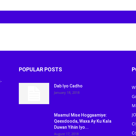
POPULAR POSTS
P
-
Dab Iyo Cadho
W
January 18, 2018
G
M
J
Maamul Mise Hoggaamiye:
Qeexdooda, Waxa Ay Ku Kala
C
Duwan Yihiin Iyo...
C
August 17, 2018