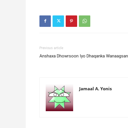
Previous article
Anshaxa Dhowrsoon Iyo Dhaqanka Wanaagsan
Jamaal A. Yonis