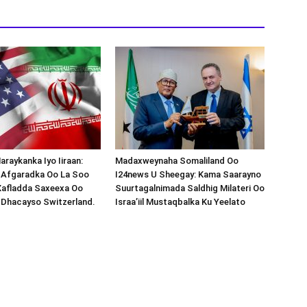
araykanka Iyo Iiraan:
Madaxweynaha Somaliland Oo
s-Afgaradka Oo La Soo
I24news U Sheegay: Kama Saarayno
Xafladda Saxeexa Oo
Suurtagalnimada Saldhig Milateri Oo
 Dhacayso Switzerland.
Israa’iil Mustaqbalka Ku Yeelato