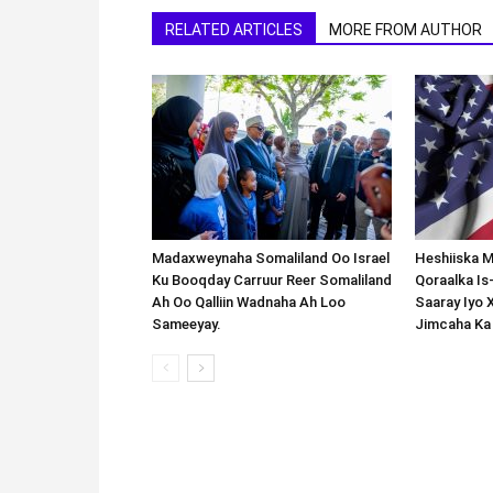
RELATED ARTICLES
MORE FROM AUTHOR
Madaxweynaha Somaliland Oo Israel
Heshiiska M
Ku Booqday Carruur Reer Somaliland
Qoraalka I
Ah Oo Qalliin Wadnaha Ah Loo
Saaray Iyo 
Sameeyay.
Jimcaha Ka