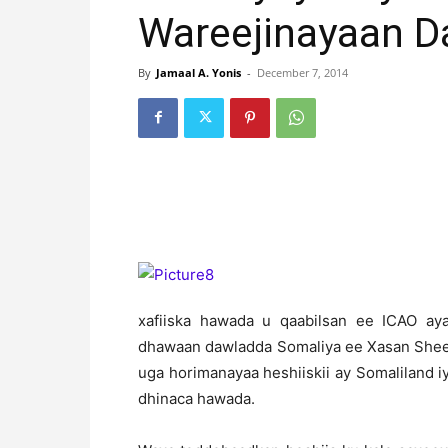
Wareejinayaan D
By
Jamaal A. Yonis
-
December 7, 2014
xafiiska hawada u qaabilsan ee ICAO ay
dhawaan dawladda Somaliya ee Xasan Shee
uga horimanayaa heshiiskii ay Somaliland 
dhinaca hawada.