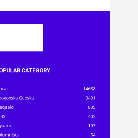
OPULAR CATEGORY
arar
14688
oogooska Geeska
3491
aqaalo
805
OBS
403
iyaaro
103
olumnists
54