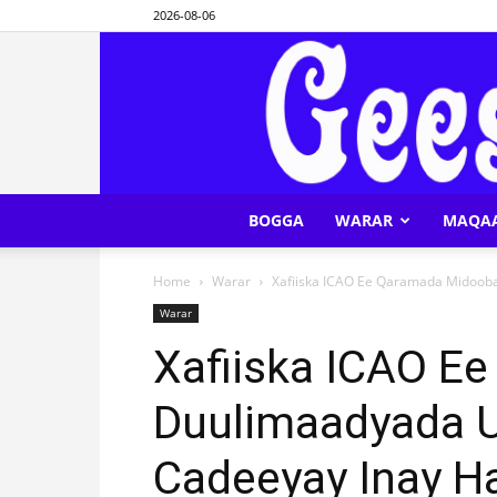
2026-08-06
BOGGA
WARAR
MAQA
Home
Warar
Xafiiska ICAO Ee Qaramada Midooba
Warar
Xafiiska ICAO E
Duulimaadyada U
Cadeeyay Inay H