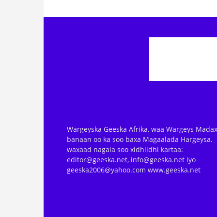
Wargeyska Geeska Afrika, waa Wargeys Madax
banaan oo ka soo baxa Magaalada Hargeysa.
waxaad nagala soo xidhiidhi kartaa:
editor@geeska.net, info@geeska.net iyo
geeska2006@yahoo.com www.geeska.net