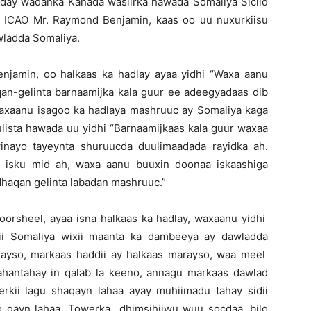
day wadanka Kanada wasiirka hawada Somaliya Siciid
 ICAO Mr. Raymond Benjamin, kaas oo uu nuxurkiisu
wladda Somaliya.
jamin, oo halkaas ka hadlay ayaa yidhi “Waxa aanu
qan-gelinta barnaamijka kala guur ee adeegyadaas dib
waxaanu isagoo ka hadlaya mashruuc ay Somaliya kaga
ulista hawada uu yidhi “Barnaamijkaas kala guur waxaa
nayo tayeynta shuruucda duulimaadada rayidka ah.
 isku mid ah, waxa aanu buuxin doonaa iskaashiga
dhaqan gelinta labadan mashruuc.”
oorsheel, ayaa isna halkaas ka hadlay, waxaanu yidhi
i Somaliya wixii maanta ka dambeeya ay dawladda
ayso, markaas haddii ay halkaas marayso, waa meel
ahantahay in qalab la keeno, annagu markaas dawlad
rkii lagu shaqayn lahaa ayay muhiimadu tahay sidii
o gayn lahaa, Towerka dhimsihiiwu wuu socdaa, bilo