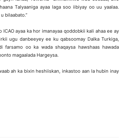
haana Talyaaniga ayaa laga soo iibiyay oo uu yaalaa.
u bilaabato.”
o ICAO ayaa ka hor imanayaa qoddobkii kali ahaa ee ay
irkii ugu danbeeyey ee ku qabsoomay Dalka Turkiga,
ddi farsamo oo ka wada shaqaysa hawshaas hawada
oonto magaalada Hargeysa.
ab ah ka bixin heshiiskan, inkastoo aan la hubin inay