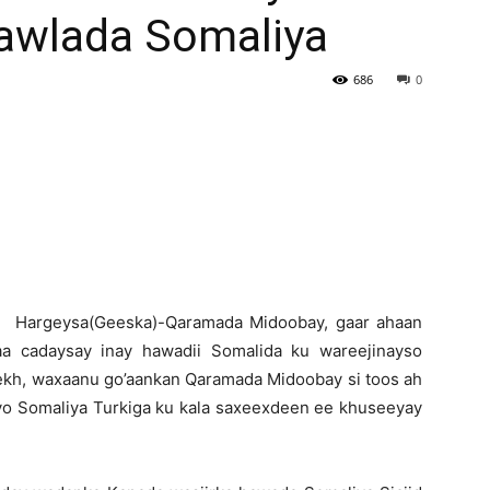
awlada Somaliya
Newspaper
686
0
H
argeysa(Geeska)-Qaramada Midoobay, gaar ahaan
aa cadaysay inay hawadii Somalida ku wareejinayso
kh, waxaanu go’aankan Qaramada Midoobay si toos ah
iyo Somaliya Turkiga ku kala saxeexdeen ee khuseeyay