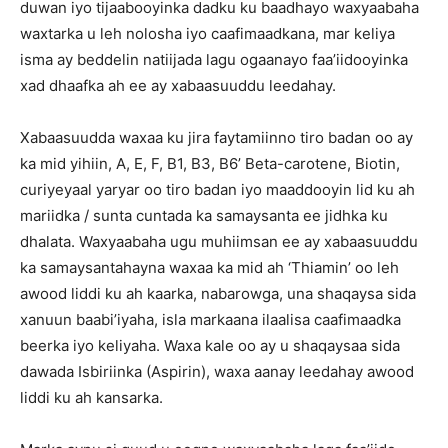
duwan iyo tijaabooyinka dadku ku baadhayo waxyaabaha
waxtarka u leh nolosha iyo caafimaadkana, mar keliya
isma ay beddelin natiijada lagu ogaanayo faa’iidooyinka
xad dhaafka ah ee ay xabaasuuddu leedahay.
Xabaasuudda waxaa ku jira faytamiinno tiro badan oo ay
ka mid yihiin, A, E, F, B1, B3, B6’ Beta-carotene, Biotin,
curiyeyaal yaryar oo tiro badan iyo maaddooyin lid ku ah
mariidka / sunta cuntada ka samaysanta ee jidhka ku
dhalata. Waxyaabaha ugu muhiimsan ee ay xabaasuuddu
ka samaysantahayna waxaa ka mid ah ‘Thiamin’ oo leh
awood liddi ku ah kaarka, nabarowga, una shaqaysa sida
xanuun baabi’iyaha, isla markaana ilaalisa caafimaadka
beerka iyo keliyaha. Waxa kale oo ay u shaqaysaa sida
dawada Isbiriinka (Aspirin), waxa aanay leedahay awood
liddi ku ah kansarka.