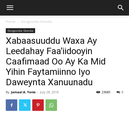
Home
Googooska Geeska
Googooska Geeska
Xabaasuuddu Waxa Ay
Leedahay Faa’iidooyin
Caafimaad Oo Ay Ka Mid
Yihin Faytamiinno Iyo
Daweynta Xanuunadu
By
Jamaal A. Yonis
-
July 28, 2018
23685
0