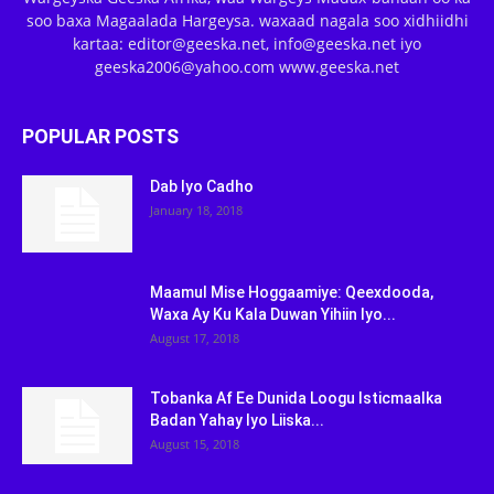
soo baxa Magaalada Hargeysa. waxaad nagala soo xidhiidhi
kartaa: editor@geeska.net, info@geeska.net iyo
geeska2006@yahoo.com www.geeska.net
POPULAR POSTS
Dab Iyo Cadho
January 18, 2018
Maamul Mise Hoggaamiye: Qeexdooda,
Waxa Ay Ku Kala Duwan Yihiin Iyo...
August 17, 2018
Tobanka Af Ee Dunida Loogu Isticmaalka
Badan Yahay Iyo Liiska...
August 15, 2018