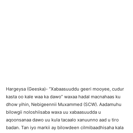
Hargeysa (Geeska)- “Xabaasuuddu geeri mooyee, cudur
kasta oo kale waa ka dawo” waxaa hadal macnahaas ku
dhow yihin, Nebigeennii Muxammed (SCW). Aadamuhu
bilowgii noloshiisaba waxa uu xabaasuudda u
aqoonsanaa dawo uu kula tacaalo xanuunno aad u tiro
badan. Tan iyo markii ay bilowdeen cilmibaadhisaha kala