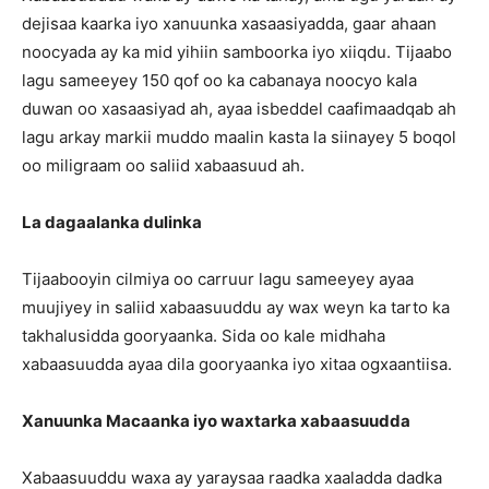
dejisaa kaarka iyo xanuunka xasaasiyadda, gaar ahaan
noocyada ay ka mid yihiin samboorka iyo xiiqdu. Tijaabo
lagu sameeyey 150 qof oo ka cabanaya noocyo kala
duwan oo xasaasiyad ah, ayaa isbeddel caafimaadqab ah
lagu arkay markii muddo maalin kasta la siinayey 5 boqol
oo miligraam oo saliid xabaasuud ah.
La dagaalanka dulinka
Tijaabooyin cilmiya oo carruur lagu sameeyey ayaa
muujiyey in saliid xabaasuuddu ay wax weyn ka tarto ka
takhalusidda gooryaanka. Sida oo kale midhaha
xabaasuudda ayaa dila gooryaanka iyo xitaa ogxaantiisa.
Xanuunka Macaanka iyo waxtarka xabaasuudda
Xabaasuuddu waxa ay yaraysaa raadka xaaladda dadka