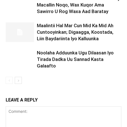
Macallin Noqo, Wax Kuqor Ama
Sawirro U Rog Waxa Aad Baratay
Maalintii Hal Mar Cun Mid Ka Mid Ah
Cuntooyinkan; Digaagga, Koostada,
Liin Baydariinta Iyo Kalluunka
Noolaha Adduunka Ugu Dilaasan Iyo
Tirada Dadka Uu Sannad Kasta
Galaafto
LEAVE A REPLY