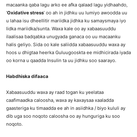
macaanka qaba lagu arko ee afka qalaad lagu yidhaahdo,
‘
Oxidative stress
’ oo ah in jidhku uu lumiyo awoodda uu
u lahaa isu dheellitir mariidka jidhka ku samaysmaya iyo
lidka mariidka/sunta. Waxa kale oo ay xabaasuuddu
ilaalisaa badqabka unugyada ganaca oo uu macaanku
halis geliyo. Sida oo kale saliidda xabaasuuddu waxa ay
hoos u dhigtaa heerka Guluugooskta ee midhicirada iyada
oo korna u qaadda Insulin ta uu jidhku soo saarayo.
Habdhiska difaaca
Xabaasuuddu waxa ay raad togan ku yeelataa
caafimaadka caloosha, waxa ay kaxaysaa xaaladda
gaasteriga ku timaadda ee ah in asiidhka / biyo kululi ay
dib uga soo noqoto caloosha oo ay hunguriga ku soo
noqoto.