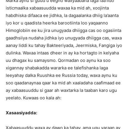
Marka aynu si guud u eegno waxyaabaha laga faa’iido
isticmaalka xabaasuudda waxaa ka mid ah, xoojinta
habdhiska difaaca ee jidhka, la dagaalanka dhiig la’aanta
iyo kor u qaadista heerka barootiinta loo yaqaanno
Himoglobiin ee ku jira unugyada dhiigga cas oo ogasiinta
gaadhsiiya nudaha jidhka iyo unugyada dhiigga cas, waxa
aanay liddi ku tahay Bakteeriyada, Jeermiska, Fangiga iyo
dulinka. Waxaa intaas dheer in ay ka hortagto in kelyaha
uu dhagax ku samaysmo. Qormadan oo aynu ka soo
xigannay shabakadda wararka ee talefishanka laga
leeyahay dalka Ruushka ee Russia today, waxa aynu ku
soo qaadanaynaa qaar ka mid ah xaaladaha caafimaad ee
ay xabaasuuddu si gaar ah waxtarka la taaban karo ugu
yeelato. Kuwaas oo kala ah:
Xasaasiyadda:
Xabaasuuddu waxa ay dawo ka tahay, ama ugu yaraan ay