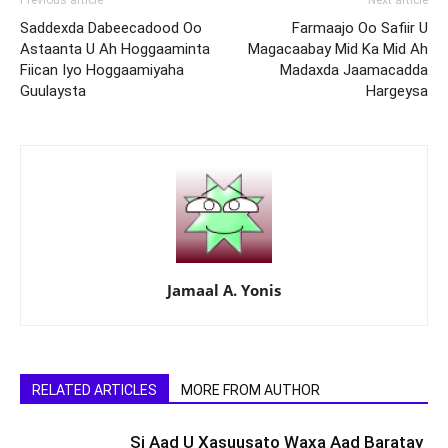
Previous article
Next article
Saddexda Dabeecadood Oo
Farmaajo Oo Safiir U
Astaanta U Ah Hoggaaminta
Magacaabay Mid Ka Mid Ah
Fiican Iyo Hoggaamiyaha
Madaxda Jaamacadda
Guulaysta
Hargeysa
Jamaal A. Yonis
RELATED ARTICLES
MORE FROM AUTHOR
Si Aad U Xasuusato Waxa Aad Baratay