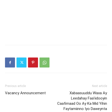
Previous article
Next article
Vacancy Announcement
Xabaasuuddu Waxa Ay
Leedahay Faa’iidooyin
Caafimaad Oo Ay Ka Mid Yihin
Faytamiinno Iyo Daweynta