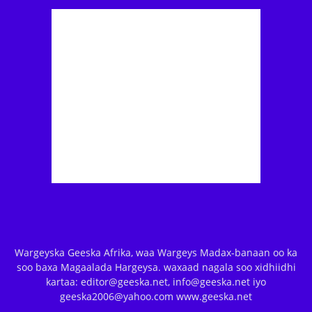
Wargeyska Geeska Afrika, waa Wargeys Madax-banaan oo ka
soo baxa Magaalada Hargeysa. waxaad nagala soo xidhiidhi
kartaa: editor@geeska.net, info@geeska.net iyo
geeska2006@yahoo.com www.geeska.net