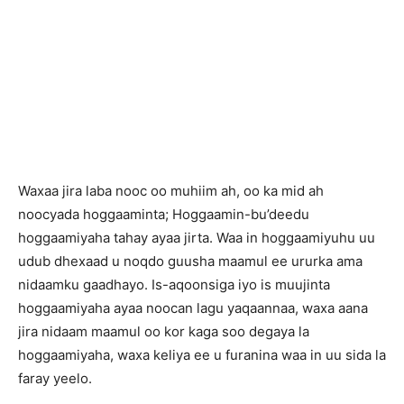
Waxaa jira laba nooc oo muhiim ah, oo ka mid ah
noocyada hoggaaminta; Hoggaamin-bu’deedu
hoggaamiyaha tahay ayaa jirta. Waa in hoggaamiyuhu uu
udub dhexaad u noqdo guusha maamul ee ururka ama
nidaamku gaadhayo. Is-aqoonsiga iyo is muujinta
hoggaamiyaha ayaa noocan lagu yaqaannaa, waxa aana
jira nidaam maamul oo kor kaga soo degaya la
hoggaamiyaha, waxa keliya ee u furanina waa in uu sida la
faray yeelo.