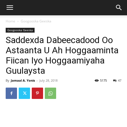
Home
Googooska Geeska
Googooska Geeska
Saddexda Dabeecadood Oo
Astaanta U Ah Hoggaaminta
Fiican Iyo Hoggaamiyaha
Guulaysta
By
Jamaal A. Yonis
-
July 28, 2018
5175
47