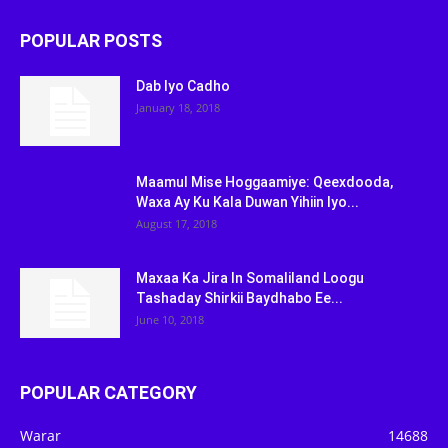
POPULAR POSTS
Dab Iyo Cadho
January 18, 2018
Maamul Mise Hoggaamiye: Qeexdooda,
Waxa Ay Ku Kala Duwan Yihiin Iyo...
August 17, 2018
Maxaa Ka Jira In Somaliland Loogu
Tashaday Shirkii Baydhabo Ee...
June 10, 2018
POPULAR CATEGORY
Warar
14688