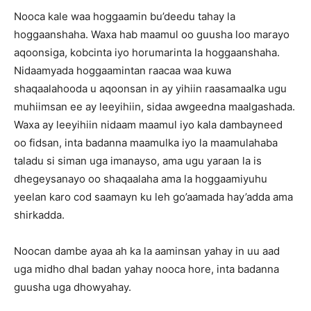
Nooca kale waa hoggaamin bu’deedu tahay la
hoggaanshaha. Waxa hab maamul oo guusha loo marayo
aqoonsiga, kobcinta iyo horumarinta la hoggaanshaha.
Nidaamyada hoggaamintan raacaa waa kuwa
shaqaalahooda u aqoonsan in ay yihiin raasamaalka ugu
muhiimsan ee ay leeyihiin, sidaa awgeedna maalgashada.
Waxa ay leeyihiin nidaam maamul iyo kala dambayneed
oo fidsan, inta badanna maamulka iyo la maamulahaba
taladu si siman uga imanayso, ama ugu yaraan la is
dhegeysanayo oo shaqaalaha ama la hoggaamiyuhu
yeelan karo cod saamayn ku leh go’aamada hay’adda ama
shirkadda.
Noocan dambe ayaa ah ka la aaminsan yahay in uu aad
uga midho dhal badan yahay nooca hore, inta badanna
guusha uga dhowyahay.