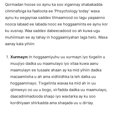
Qormadan hoose oo aynu ka soo xigannay shabakadda
cilminafsiga ka faalloota ee ‘Phsychology today’ waxa
aynu ku eegaynaa saddex tilmaamood oo lagu yaqaanno
nooca labaad ee labada nooc ee hoggaaminta ee aynu kor
ku xusnay. Waa saddex dabeecadood oo ah kuwa ugu
muhiimsan ee ay tahay in hoggaamiyahan laga helo. Waxa
aanay kala yihiin:
Xurmayn:
In hoggaamiyuhu uu xurmayn iyo tixgelin u
muujiyo dadka uu maamulayo iyo xitaa kuwa aanu
maamulayn ee tusaale ahaan ay ka mid yihiin dadka
macaamiisha u ah ama xidhiidhka la leh dalka uu
hoggaaminayo. Tixgelinta waxaa ka mid ah in uu
qiimeeyo oo uu u bogo, xirfadda dadka uu maamulayo,
daacadnimadooda shaqo iyo waxtarka ay ku soo
kordhiyaan shirkadda ama shaqada uu u dirtay.