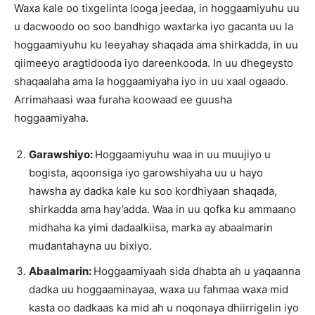
Waxa kale oo tixgelinta looga jeedaa, in hoggaamiyuhu uu
u dacwoodo oo soo bandhigo waxtarka iyo gacanta uu la
hoggaamiyuhu ku leeyahay shaqada ama shirkadda, in uu
qiimeeyo aragtidooda iyo dareenkooda. In uu dhegeysto
shaqaalaha ama la hoggaamiyaha iyo in uu xaal ogaado.
Arrimahaasi waa furaha koowaad ee guusha
hoggaamiyaha.
Garawshiyo:
Hoggaamiyuhu waa in uu muujiyo u
bogista, aqoonsiga iyo garowshiyaha uu u hayo
hawsha ay dadka kale ku soo kordhiyaan shaqada,
shirkadda ama hay’adda. Waa in uu qofka ku ammaano
midhaha ka yimi dadaalkiisa, marka ay abaalmarin
mudantahayna uu bixiyo.
Abaalmarin:
Hoggaamiyaah sida dhabta ah u yaqaanna
dadka uu hoggaaminayaa, waxa uu fahmaa waxa mid
kasta oo dadkaas ka mid ah u noqonaya dhiirrigelin iyo