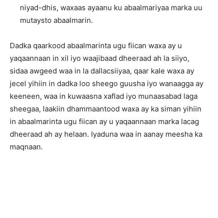
niyad-dhis, waxaas ayaanu ku abaalmariyaa marka uu
mutaysto abaalmarin.
Dadka qaarkood abaalmarinta ugu fiican waxa ay u
yaqaannaan in xil iyo waajibaad dheeraad ah la siiyo,
sidaa awgeed waa in la dallacsiiyaa, qaar kale waxa ay
jecel yihiin in dadka loo sheego guusha iyo wanaagga ay
keeneen, waa in kuwaasna xaflad iyo munaasabad laga
sheegaa, laakiin dhammaantood waxa ay ka siman yihiin
in abaalmarinta ugu fiican ay u yaqaannaan marka lacag
dheeraad ah ay helaan. Iyaduna waa in aanay meesha ka
maqnaan.