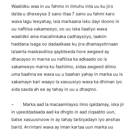
Waalidku waa in uu fahmo in ilmuhu inta uu ku jiro
da’da u dhexeysa 3 sano illaa 7 sano uu fahmi karo
waxa lagu leeyahay, isla markaana isku dayi doono in
uu naftiisa xakameeyo, oo uu iska ilaaliyo waxa
waalidkii ama macallinkaka cadhaysiiyo, laakiin
haddana isaga oo dadaalkaas ku jira dhamaystirnaan
la’aanta maskaxdiisa qaybteeda hore awgeed ay
dhacayso in marna uu naftiisa ka adkaado oo is
xakameeyo marna ku fashilmo, sidaa awgeed dilmo
uma baahna ee waxa uu u baahan yahay in marka uu is
xakamayn kari waayo la xasuusiyo waxa ka dhiman iyo
sida saxda ah ee ay tahay in uu u dhaqmo.
– Marka aad la macaamilayso ilmo qaldamay, iska jir
in ujeeddadaada aad ka dhigto in aad ciqaabto uun,
balse xasuusnoow in ay tahay tarbiyadayn iyo anshax
barid. Arrintani waxa ay iman kartaa uun marka uu