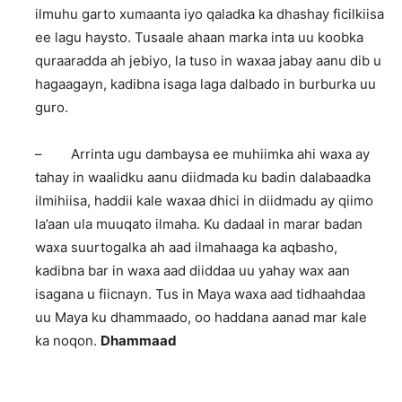
ilmuhu garto xumaanta iyo qaladka ka dhashay ficilkiisa
ee lagu haysto. Tusaale ahaan marka inta uu koobka
quraaradda ah jebiyo, la tuso in waxaa jabay aanu dib u
hagaagayn, kadibna isaga laga dalbado in burburka uu
guro.
– Arrinta ugu dambaysa ee muhiimka ahi waxa ay
tahay in waalidku aanu diidmada ku badin dalabaadka
ilmihiisa, haddii kale waxaa dhici in diidmadu ay qiimo
la’aan ula muuqato ilmaha. Ku dadaal in marar badan
waxa suurtogalka ah aad ilmahaaga ka aqbasho,
kadibna bar in waxa aad diiddaa uu yahay wax aan
isagana u fiicnayn. Tus in Maya waxa aad tidhaahdaa
uu Maya ku dhammaado, oo haddana aanad mar kale
ka noqon.
Dhammaad