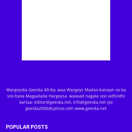
Wargeyska Geeska Afrika, waa Wargeys Madax-banaan oo ka
soo baxa Magaalada Hargeysa. waxaad nagala soo xidhiidhi
kartaa: editor@geeska.net, info@geeska.net iyo
geeska2006@yahoo.com www.geeska.net
POPULAR POSTS