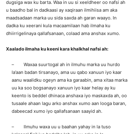
dugsiga wax ku barta. Waa in uu si xeeldheer oo nafsi ah
u baadho bal in dadkaasi ay xaqiraan ilmihiisa am aka
maadsadaan marka uu sida saxda ah garan waayo. In
dadka ku xeerani kula macaamilaan hab ilmaha ku
dhiirrigelinaya qallafsanaan, colaad ama anshax xumo.
Xaalado ilmaha ku keeni kara khalkhal nafsi ah:
– Waxaa suurtogal ah in ilmuhu marka uu hurdo
la’aan badan tirsanayo, ama uu qabo xanuun iyo kaar
aanu waalidku ogeyn ama ka garaabin, ama xitaa marka
uu ka soo bogsanayo xanuun iyo kaar helay ay ku
keento is beddel dhinaca anshaxa iyo maskaxda ah, oo
tusaale ahaan lagu arko anshax xumo aan looga baran,
dabeecad xumo iyo qallafsanaan saayid ah.
– Ilmuhu waxa uu u baahan yahay in la tuso