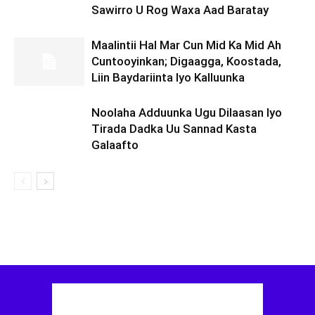
Sawirro U Rog Waxa Aad Baratay
Maalintii Hal Mar Cun Mid Ka Mid Ah
Cuntooyinkan; Digaagga, Koostada,
Liin Baydariinta Iyo Kalluunka
Noolaha Adduunka Ugu Dilaasan Iyo
Tirada Dadka Uu Sannad Kasta
Galaafto