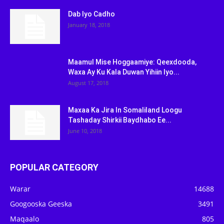
Dab Iyo Cadho
January 18, 2018
Maamul Mise Hoggaamiye: Qeexdooda,
Waxa Ay Ku Kala Duwan Yihiin Iyo...
August 17, 2018
Maxaa Ka Jira In Somaliland Loogu
Tashaday Shirkii Baydhabo Ee...
June 10, 2018
POPULAR CATEGORY
Warar
14688
Googooska Geeska
3491
Maqaalo
805