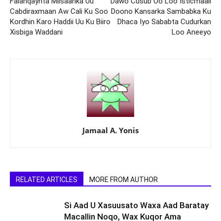
Falanqaynta Miisaanka Uu
Dawo Cusub Oo Loo Isticmaali
Cabdiraxmaan Aw Cali Ku Soo
Doono Kansarka Sambabka Ku
Kordhin Karo Haddii Uu Ku Biiro
Dhaca Iyo Sababta Cudurkan
Xisbiga Waddani
Loo Aneeyo
Jamaal A. Yonis
RELATED ARTICLES
MORE FROM AUTHOR
Si Aad U Xasuusato Waxa Aad Baratay
Macallin Noqo, Wax Kuqor Ama