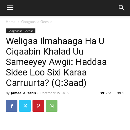
Home
Googooska Geeska
Googooska Geeska
Weligaa Ilmahaaga Ha U
Ciqaabin Khalad Uu
Sameeyey Awgii: Haddaa
Sidee Loo Sixi Karaa
Carruurta? (Q:3aad)
By
Jamaal A. Yonis
-
December 15, 2015
758
0