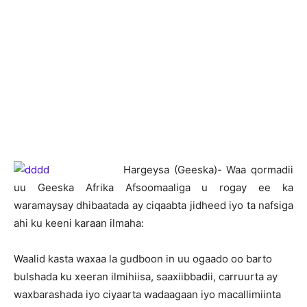
Hargeysa (Geeska)- Waa qormadii
uu Geeska Afrika Afsoomaaliga u rogay ee ka
waramaysay dhibaatada ay ciqaabta jidheed iyo ta nafsiga
ahi ku keeni karaan ilmaha:
Waalid kasta waxaa la gudboon in uu ogaado oo barto
bulshada ku xeeran ilmihiisa, saaxiibbadii, carruurta ay
waxbarashada iyo ciyaarta wadaagaan iyo macallimiinta