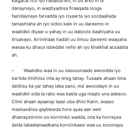
kalgacal ficil iyo hadalba leh, in uu arko in la
danaynayo, in waqtiyadiisa firaaqada looga
faa’idaynayo farxadda iyo ciyaarta iyo socdaallada
tamashlaha ah iyo sidoo kale in uu dareemo in
waalidkii diyaar u yahay in uu daboolo baahiyaha uu
tirsanayo. Arrimhaas haddii uu ilmuu dareemi waayana
waxaa ku dhaca isbeddel nefsi ah iyo khalkhal acsaabta
ah.
– Waalidku waa in uu xasuusnaado awoodda iyo
kartida ilmihiisu inta ay le’eg tahay. Tusaale ahaan ilma
da’diisu ka yar tahay laba sano, ma’ awoodayo in uu
waalidkii sida la rabo wax kasta uga maqlo una adeeco.
Cilmi ahaan ayaanay taasi uba dhici Karin, waayo
maskaxdiisa qaybteeda hore ayaa aan weli
dhamaystirmin oo korniinkii wadda, inta ka horreysa
da’da labaatanaadkana korniinkaasi waa uu soconaya.