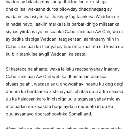
iyadoo ay bilaabantay sanqadhii loollan ee xisbiga
dhexdiisa, waxaana durba bilowday dhaqdhaqaaq ay
wadaan siyaasiyiin ka shakiyay tagitaankiisa Waddani ee
la hadal hayo, laakiin marka la is barbar-dhigo miisaanka
siyaasiyiintaas iyo miisaanka Cabdiraxmaan Aw Cali, waxa
ay dadka xisbiga Waddani taageersani aaminsanyihiin in
Cabdiraxmaan ku filanyahay buuxinta kaalinta cid kasta oo
ku biiritaankiisa awgii Waddani ka sasta.
Si kastaba ha ahaate, waxa la isku raacsanyahay inaanay
Cabdiraxmaan Aw Cali weli ka dhammaan damaca
siyaasiga ahi, waxase ay u dhowdahay inaanu ku deg degi
doonin ku biiritaanka xisbi siyaasi ah ilaa uu u arko saaxad
uu ka halacsan karo in xisbiga uu u tagayaa yahay mid ay
inta badan ee xisaabta boqolayda u muuqato in uu ku
guulaysanayo doorashooyinka Somaliland.
Waxa kale oo isku aragti lagu yahay haddii ay rumowdo in