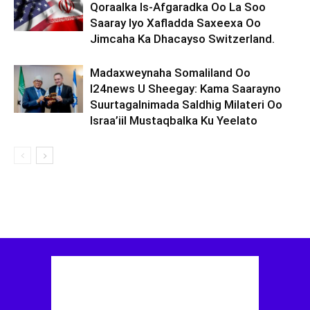
Qoraalka Is-Afgaradka Oo La Soo
Saaray Iyo Xafladda Saxeexa Oo
Jimcaha Ka Dhacayso Switzerland.
Madaxweynaha Somaliland Oo
I24news U Sheegay: Kama Saarayno
Suurtagalnimada Saldhig Milateri Oo
Israa’iil Mustaqbalka Ku Yeelato