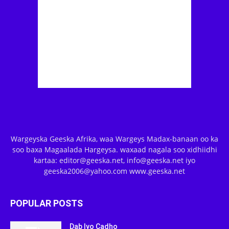
Wargeyska Geeska Afrika, waa Wargeys Madax-banaan oo ka
soo baxa Magaalada Hargeysa. waxaad nagala soo xidhiidhi
kartaa: editor@geeska.net, info@geeska.net iyo
geeska2006@yahoo.com www.geeska.net
POPULAR POSTS
Dab Iyo Cadho