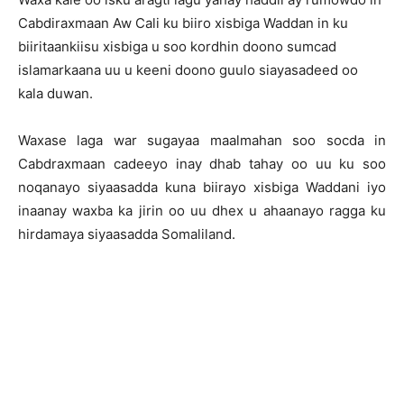
Cabdiraxmaan Aw Cali ku biiro xisbiga Waddan in ku
biiritaankiisu xisbiga u soo kordhin doono sumcad
islamarkaana uu u keeni doono guulo siayasadeed oo
kala duwan.
Waxase laga war sugayaa maalmahan soo socda in
Cabdraxmaan cadeeyo inay dhab tahay oo uu ku soo
noqanayo siyaasadda kuna biirayo xisbiga Waddani iyo
inaanay waxba ka jirin oo uu dhex u ahaanayo ragga ku
hirdamaya siyaasadda Somaliland.