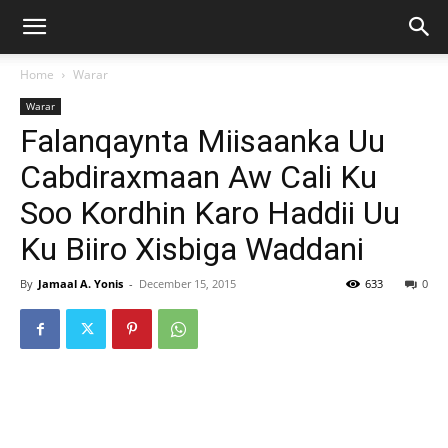
Home
Warar
Warar
Falanqaynta Miisaanka Uu
Cabdiraxmaan Aw Cali Ku
Soo Kordhin Karo Haddii Uu
Ku Biiro Xisbiga Waddani
By
Jamaal A. Yonis
-
December 15, 2015
633
0