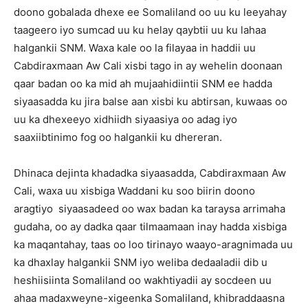
doono gobalada dhexe ee Somaliland oo uu ku leeyahay
taageero iyo sumcad uu ku helay qaybtii uu ku lahaa
halgankii SNM. Waxa kale oo la filayaa in haddii uu
Cabdiraxmaan Aw Cali xisbi tago in ay wehelin doonaan
qaar badan oo ka mid ah mujaahidiintii SNM ee hadda
siyaasadda ku jira balse aan xisbi ku abtirsan, kuwaas oo
uu ka dhexeeyo xidhiidh siyaasiya oo adag iyo
saaxiibtinimo fog oo halgankii ku dhereran.
Dhinaca dejinta khadadka siyaasadda, Cabdiraxmaan Aw
Cali, waxa uu xisbiga Waddani ku soo biirin doono
aragtiyo siyaasadeed oo wax badan ka taraysa arrimaha
gudaha, oo ay dadka qaar tilmaamaan inay hadda xisbiga
ka maqantahay, taas oo loo tirinayo waayo-aragnimada uu
ka dhaxlay halgankii SNM iyo weliba dedaaladii dib u
heshiisiinta Somaliland oo wakhtiyadii ay socdeen uu
ahaa madaxweyne-xigeenka Somaliland, khibraddaasna