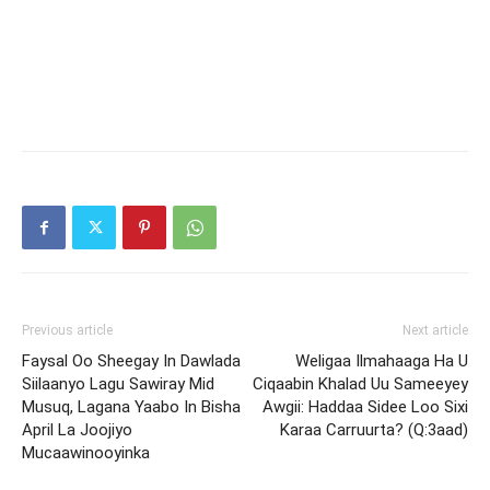
Previous article
Next article
Faysal Oo Sheegay In Dawlada
Weligaa Ilmahaaga Ha U
Siilaanyo Lagu Sawiray Mid
Ciqaabin Khalad Uu Sameeyey
Musuq, Lagana Yaabo In Bisha
Awgii: Haddaa Sidee Loo Sixi
April La Joojiyo
Karaa Carruurta? (Q:3aad)
Mucaawinooyinka