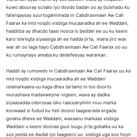
kuwo abuuray su’aalo iyo doodo badan oo ay bulshadu ku
falanqaysay suurtogalnimada in Cabdiraxmaan Aw Cali
Faarax ka mid noqdo xisbiga mucaaradka ah ee Waddani,
haddiiba ay dhacdo taasi nooca is beddel ee uu ku keeni
karo isle’egta siyaasiga ah ee hadda jirta, mana jiro wax
war ah oo laga hayo Cabdiraxmaan Aw Cali Faarax oo uu
ku rumaynayo amaba ku dedefeeyay wararkan.
Haddii ay rumowdo in Cabdiraxmaan Aw Cali Faarax uu ka
mid noqdo xisbiga mucaaradka ah ee Waddani
islamarkaana uu kaga dhex tartamo in loo doorto
murashaxa madaxweyne-xigeen, waxa ay dadka
siyaasadda odorosaa isku raacsanyihiin inuu marka
koowaad si fudud ku heli doono taageerada ergada
golaha dhexe ee Waddani, waxaanu markaas xisbiga
Waddani u keeni doonaa guul isugu jirta gobalka uu ka
soo jeeda ee Awdal iyo taageero uu xisbiga uga soo hoyn