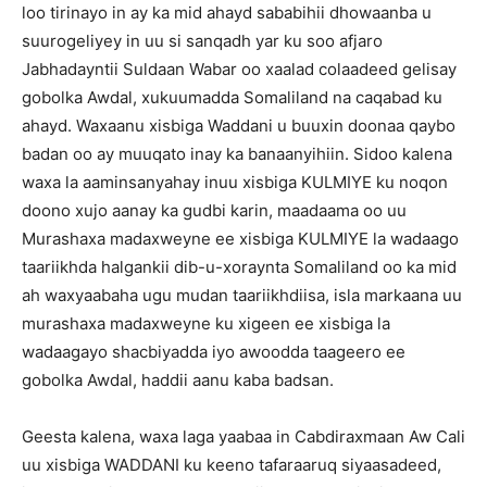
loo tirinayo in ay ka mid ahayd sababihii dhowaanba u
suurogeliyey in uu si sanqadh yar ku soo afjaro
Jabhadayntii Suldaan Wabar oo xaalad colaadeed gelisay
gobolka Awdal, xukuumadda Somaliland na caqabad ku
ahayd. Waxaanu xisbiga Waddani u buuxin doonaa qaybo
badan oo ay muuqato inay ka banaanyihiin. Sidoo kalena
waxa la aaminsanyahay inuu xisbiga KULMIYE ku noqon
doono xujo aanay ka gudbi karin, maadaama oo uu
Murashaxa madaxweyne ee xisbiga KULMIYE la wadaago
taariikhda halgankii dib-u-xoraynta Somaliland oo ka mid
ah waxyaabaha ugu mudan taariikhdiisa, isla markaana uu
murashaxa madaxweyne ku xigeen ee xisbiga la
wadaagayo shacbiyadda iyo awoodda taageero ee
gobolka Awdal, haddii aanu kaba badsan.
Geesta kalena, waxa laga yaabaa in Cabdiraxmaan Aw Cali
uu xisbiga WADDANI ku keeno tafaraaruq siyaasadeed,