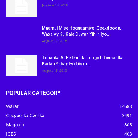
January 18, 2018
Maamul Mise Hoggaamiye: Qeexdooda,
Waxa Ay Ku Kala Duwan Yihiin Iyo...
August 17, 2018
Tobanka Af Ee Dunida Loogu Isticmaalka
Badan Yahay Iyo Liiska...
August 15, 2018
POPULAR CATEGORY
Warar
14688
Googooska Geeska
3491
Maqaalo
805
JOBS
403