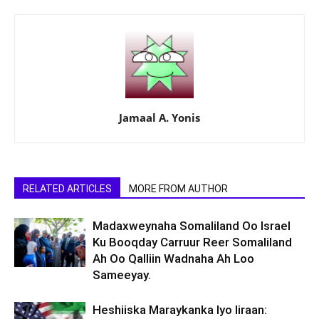
Jamaal A. Yonis
RELATED ARTICLES
MORE FROM AUTHOR
Madaxweynaha Somaliland Oo Israel
Ku Booqday Carruur Reer Somaliland
Ah Oo Qalliin Wadnaha Ah Loo
Sameeyay.
Heshiiska Maraykanka Iyo Iiraan: