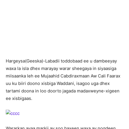
Hargeysa(Geeska)-Labadii toddobaad ee u dambeeyay
waxa la isla dhex marayay warar sheegaya in siyaasiga
miisaanka leh ee Mujaahid Cabdiraxmaan Aw Cali Faarax
uu ku biiri doono xisbiga Waddani, isagoo uga dhex
tartami doona in loo doorto jagada madaxweyne-xigeen
ee xisbigaas.
Wararkan ayaa markii ay soo baxeen waxa ay noqdeen