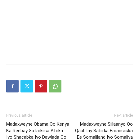
Previous article
Next article
Madaxweyne Obama Oo Kenya
Madaxweyne Siilaanyo Oo
Ka Reebay Safarkiisa Afrika
Qaabilay Safiirka Faransiiska
Iyo Shacabka Iyo Dawlada Oo
Ee Somaliland Iyo Somaliya