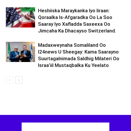
Heshiiska Maraykanka Iyo Iiraan:
Qoraalka Is-Afgaradka Oo La Soo
Saaray Iyo Xafladda Saxeexa Oo
Jimcaha Ka Dhacayso Switzerland.
Madaxweynaha Somaliland Oo
I24news U Sheegay: Kama Saarayno
Suurtagalnimada Saldhig Milateri Oo
Israa’iil Mustaqbalka Ku Yeelato