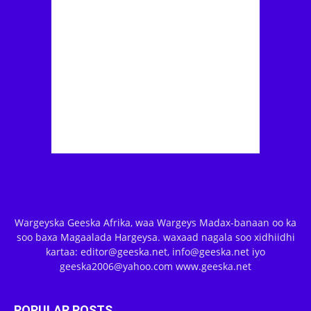
Wargeyska Geeska Afrika, waa Wargeys Madax-banaan oo ka
soo baxa Magaalada Hargeysa. waxaad nagala soo xidhiidhi
kartaa: editor@geeska.net, info@geeska.net iyo
geeska2006@yahoo.com www.geeska.net
POPULAR POSTS