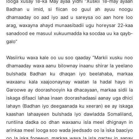
looga xusay 18-ka May ayaa yidhi “Xuskii 18-may ayaan
Badhan u imid, si fiican oo guul ah ayuu noogu
dhamaaday oo aad iyo aad u sareysa oo aan hore loo
arag, waxayna ahayd munaasibadii ugu horeysar 22-kaa
sanadood ee masuul xukuumadda ka socdaa uu ka qayb-
galo”
Wasiirku waxa kale oo uu soo qaaday “Markii xusku noo
dhamaaday waxa aanu bilownay inaanu shirar la yeelano
bulshada Badhan ku dhaqan iyo beelahaba, markaa
waxaanu kala xaajoonaynay waatan la hadal hayo in
Garoowe ay doorashooyin ka dhacayaan, markaa sidii la
iskaga difaaci lahaa inaan doorashadaasi aanay uga dhici
lahayn (Badhan iyo deegaanada ku xeeran) ee ay iskaga
kaashan lahaayeen bulshada iyo dawladda Somaliland,
runtiina dadka oo dhan waxaanu isla meel dhignayn in
arinkaa meel looga soo wada jeedsado oo la iska baaciyo
oo la iska fogeeyo, markaa waxa la isla gartay in aanay