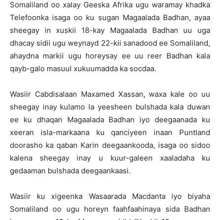
Somaliland oo xalay Geeska Afrika ugu waramay khadka
Telefoonka isaga oo ku sugan Magaalada Badhan, ayaa
sheegay in xuskii 18-kay Magaalada Badhan uu uga
dhacay sidii ugu weynayd 22-kii sanadood ee Somaliland,
ahaydna markii ugu horeysay ee uu reer Badhan kala
qayb-galo masuul xukuumadda ka socdaa.
Wasiir Cabdisalaan Maxamed Xassan, waxa kale oo uu
sheegay inay kulamo la yeesheen bulshada kala duwan
ee ku dhaqan Magaalada Badhan iyo deegaanada ku
xeeran isla-markaana ku qanciyeen inaan Puntland
doorasho ka qaban Karin deegaankooda, isaga oo sidoo
kalena sheegay inay u kuur-galeen xaaladaha ku
gedaaman bulshada deegaankaasi.
Wasiir ku xigeenka Wasaarada Macdanta iyo biyaha
Somaliland oo ugu horeyn faahfaahinaya sida Badhan