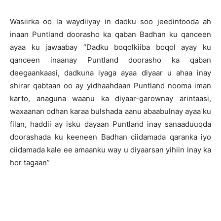
Wasiirka oo la waydiiyay in dadku soo jeedintooda ah
inaan Puntland doorasho ka qaban Badhan ku qanceen
ayaa ku jawaabay “Dadku boqolkiiba boqol ayay ku
qanceen inaanay Puntland doorasho ka qaban
deegaankaasi, dadkuna iyaga ayaa diyaar u ahaa inay
shirar qabtaan oo ay yidhaahdaan Puntland nooma iman
karto, anaguna waanu ka diyaar-garownay arintaasi,
waxaanan odhan karaa bulshada aanu abaabulnay ayaa ku
filan, haddii ay isku dayaan Puntland inay sanaaduuqda
doorashada ku keeneen Badhan ciidamada qaranka iyo
ciidamada kale ee amaanku way u diyaarsan yihiin inay ka
hor tagaan”