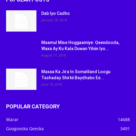
Dab Iyo Cadho
January 18, 2018
Maamul Mise Hoggaamiye: Qeexdooda,
Waxa Ay Ku Kala Duwan Yihiin Iyo...
August 17, 2018
Maxaa Ka Jira In Somaliland Loogu
Tashaday Shirkii Baydhabo Ee...
June 10, 2018
POPULAR CATEGORY
Warar
14688
Googooska Geeska
3491