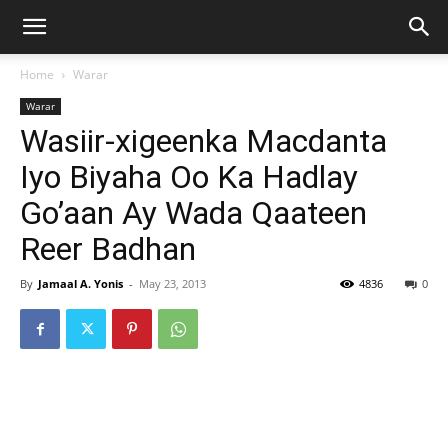
Home
Warar
Warar
Wasiir-xigeenka Macdanta
Iyo Biyaha Oo Ka Hadlay
Go’aan Ay Wada Qaateen
Reer Badhan
By
Jamaal A. Yonis
-
May 23, 2013
4836
0