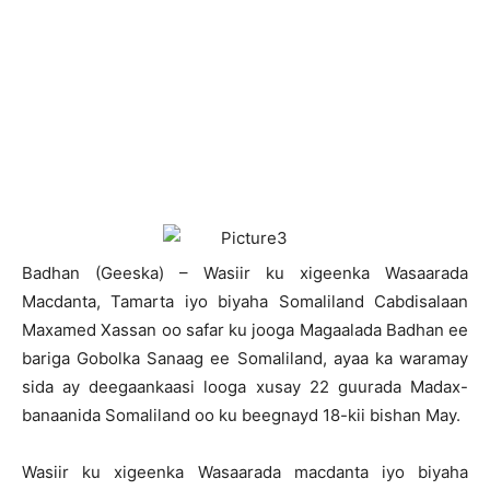
B
adhan (Geeska) – Wasiir ku xigeenka Wasaarada
Macdanta, Tamarta iyo biyaha Somaliland Cabdisalaan
Maxamed Xassan oo safar ku jooga Magaalada Badhan ee
bariga Gobolka Sanaag ee Somaliland, ayaa ka waramay
sida ay deegaankaasi looga xusay 22 guurada Madax-
banaanida Somaliland oo ku beegnayd 18-kii bishan May.
Wasiir ku xigeenka Wasaarada macdanta iyo biyaha