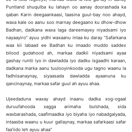
Puntland shuqulba ku lahayn oo aanay doorashada ka
qaban Karin deegaankaasi, taasina guul-bay noo ahayd,
waxa kale oo aanu soo marnay deegaano ku dhow-dhow
Badhan, dadkana waxa laga dareemayey niyadsami iyo
nayaayiro” ayuu yidhi waxaanu intaa ku daray “Safarkana
waa kii labaad ee Badhan ku imaado muddo saddex
bilood gudahood ah, markaa dadkii niyadsami ayaa
gashay runtii iyo in dawladda iyo dadku isgaadhi karaan,
dadkana marka aanu tuulooyinkooda ugu tagno waanu la
fadhiisanaynay, siyaasada dawladda ayaanuna ku
qancinaynay, markaa safar guul ah ayuu ahaa.
Ujeedaduna waxay ahayd inaanu dadka xog-ogaal
duruufahooda xagga arimaha bulshada, sida
waxbarashada, caafimaadka iyo biyaha iyo nabadgalyada,
intaasba waanu u kuur gallaynay, markaa safarkaasi safar
faa’iido leh ayuu ahaa”