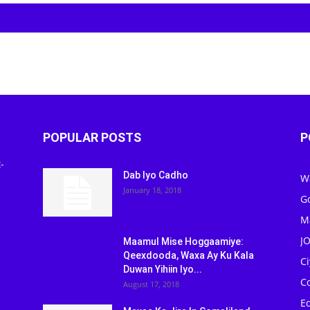
POPULAR POSTS
P
-
Dab Iyo Cadho
W
January 18, 2018
G
M
J
Maamul Mise Hoggaamiye:
Qeexdooda, Waxa Ay Ku Kala
C
Duwan Yihiin Iyo...
C
August 17, 2018
Ed