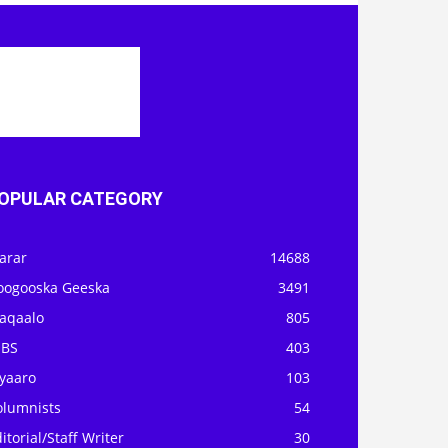
OPULAR CATEGORY
arar
14688
oogooska Geeska
3491
aqaalo
805
OBS
403
iyaaro
103
olumnists
54
itorial/Staff Writer
30