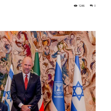
1246
0
Newspaper