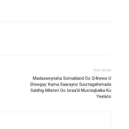
Next article
Madaxweynaha Somaliland Oo I24news U
Sheegay: Kama Saarayno Suurtagalnimada
Saldhig Milateri Oo Israa’iil Mustaqbalka Ku
Yeelato