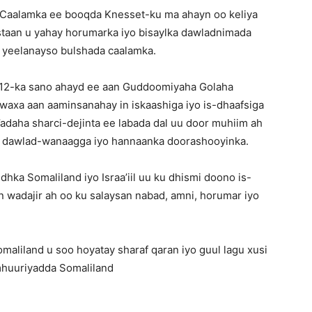
Caalamka ee booqda Knesset-ku ma ahayn oo keliya
taan u yahay horumarka iyo bisaylka dawladnimada
 yeelanayso bulshada caalamka.
 12-ka sano ahayd ee aan Guddoomiyaha Golaha
waxa aan aaminsanahay in iskaashiga iyo is-dhaafsiga
daha sharci-dejinta ee labada dal uu door muhiim ah
, dawlad-wanaagga iyo hannaanka doorashooyinka.
dhka Somaliland iyo Israa’iil uu ku dhismi doono is-
oyin wadajir ah oo ku salaysan nabad, amni, horumar iyo
omaliland u soo hoyatay sharaf qaran iyo guul lagu xusi
mhuuriyadda Somaliland