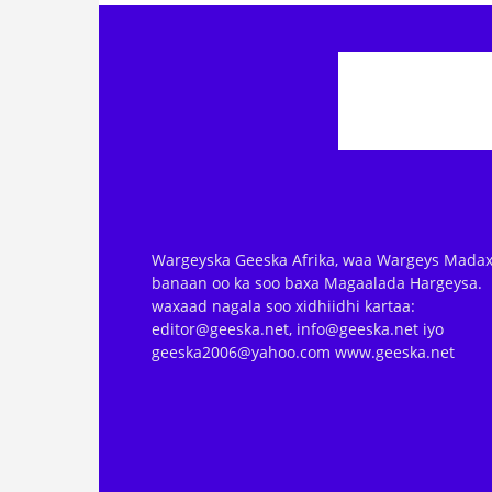
Wargeyska Geeska Afrika, waa Wargeys Madax
banaan oo ka soo baxa Magaalada Hargeysa.
waxaad nagala soo xidhiidhi kartaa:
editor@geeska.net, info@geeska.net iyo
geeska2006@yahoo.com www.geeska.net