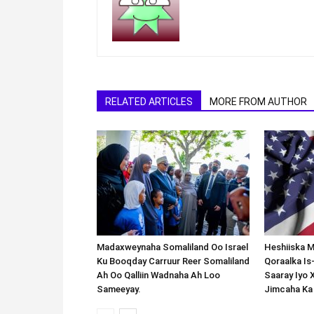
RELATED ARTICLES
MORE FROM AUTHOR
Madaxweynaha Somaliland Oo Israel
Heshiiska M
Ku Booqday Carruur Reer Somaliland
Qoraalka I
Ah Oo Qalliin Wadnaha Ah Loo
Saaray Iyo 
Sameeyay.
Jimcaha Ka