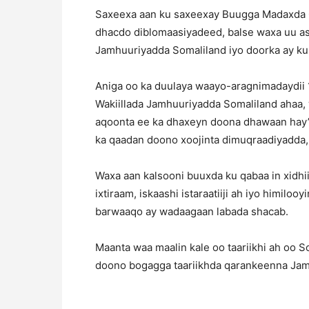
Saxeexa aan ku saxeexay Buugga Madaxda 
dhacdo diblomaasiyadeed, balse waxa uu as
Jamhuuriyadda Somaliland iyo doorka ay ku
Aniga oo ka duulaya waayo-aragnimadaydii
Wakiillada Jamhuuriyadda Somaliland ahaa, 
aqoonta ee ka dhaxeyn doona dhawaan hay’a
ka qaadan doono xoojinta dimuqraadiyadda
Waxa aan kalsooni buuxda ku qabaa in xidhii
ixtiraam, iskaashi istaraatiiji ah iyo himilo
barwaaqo ay wadaagaan labada shacab.
Maanta waa maalin kale oo taariikhi ah oo S
doono bogagga taariikhda qarankeenna Ja