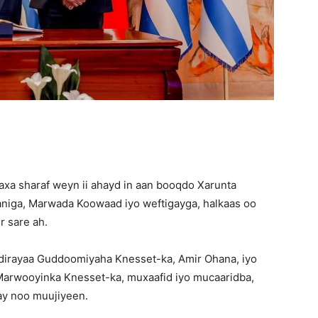
waxa sharaf weyn ii ahayd in aan booqdo Xarunta
 aniga, Marwada Koowaad iyo weftigayga, halkaas oo
 sare ah.
dirayaa Guddoomiyaha Knesset-ka, Amir Ohana, iyo
rwooyinka Knesset-ka, muxaafid iyo mucaaridba,
 ay noo muujiyeen.