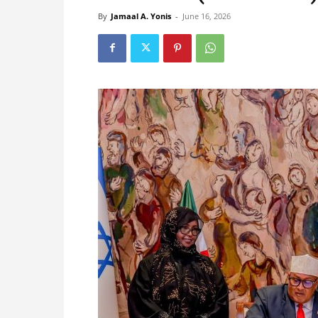
By
Jamaal A. Yonis
-
June 16, 2026