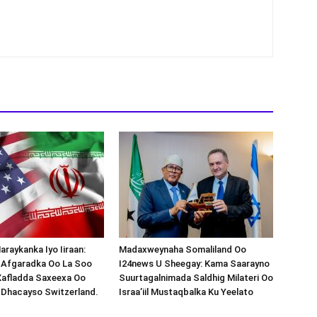
araykanka Iyo Iiraan:
Madaxweynaha Somaliland Oo
s-Afgaradka Oo La Soo
I24news U Sheegay: Kama Saarayno
Xafladda Saxeexa Oo
Suurtagalnimada Saldhig Milateri Oo
 Dhacayso Switzerland.
Israa’iil Mustaqbalka Ku Yeelato