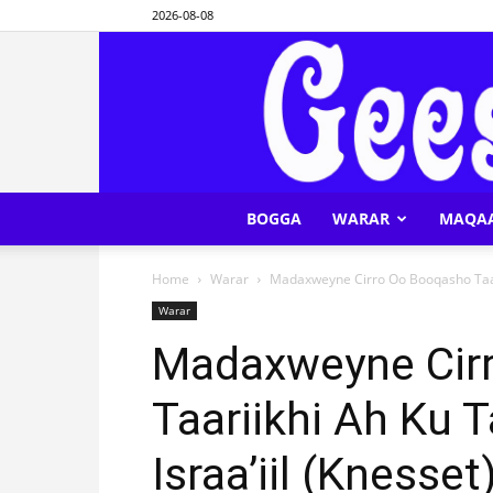
2026-08-08
BOGGA
WARAR
MAQA
Home
Warar
Madaxweyne Cirro Oo Booqasho Taari
Warar
Madaxweyne Cir
Taariikhi Ah Ku
Israa’iil (Knesset)