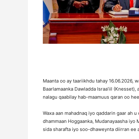
Maanta oo ay taariikhdu tahay 16.06.2026, 
Baarlamaanka Dawladda Israa’iil (Knesset),
nalagu qaabilay hab-maamuus qaran oo heer
Waxa aan mahadnaq iyo qaddarin gaar ah u 
dhammaan Hoggaanka, Mudanayaasha iyo Ma
sida sharafta iyo soo-dhaweynta diirran ee