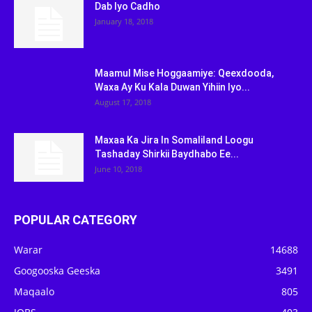
Dab Iyo Cadho
January 18, 2018
Maamul Mise Hoggaamiye: Qeexdooda,
Waxa Ay Ku Kala Duwan Yihiin Iyo...
August 17, 2018
Maxaa Ka Jira In Somaliland Loogu
Tashaday Shirkii Baydhabo Ee...
June 10, 2018
POPULAR CATEGORY
Warar
14688
Googooska Geeska
3491
Maqaalo
805