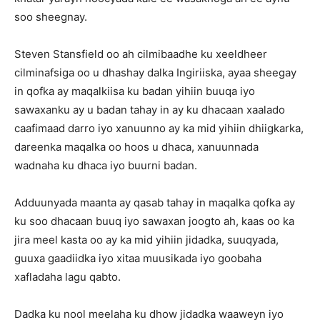
soo sheegnay.
Steven Stansfield oo ah cilmibaadhe ku xeeldheer
cilminafsiga oo u dhashay dalka Ingiriiska, ayaa sheegay
in qofka ay maqalkiisa ku badan yihiin buuqa iyo
sawaxanku ay u badan tahay in ay ku dhacaan xaalado
caafimaad darro iyo xanuunno ay ka mid yihiin dhiigkarka,
dareenka maqalka oo hoos u dhaca, xanuunnada
wadnaha ku dhaca iyo buurni badan.
Adduunyada maanta ay qasab tahay in maqalka qofka ay
ku soo dhacaan buuq iyo sawaxan joogto ah, kaas oo ka
jira meel kasta oo ay ka mid yihiin jidadka, suuqyada,
guuxa gaadiidka iyo xitaa muusikada iyo goobaha
xafladaha lagu qabto.
Dadka ku nool meelaha ku dhow jidadka waaweyn iyo