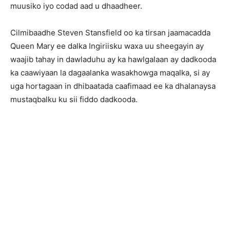
muusiko iyo codad aad u dhaadheer.
Cilmibaadhe Steven Stansfield oo ka tirsan jaamacadda
Queen Mary ee dalka Ingiriisku waxa uu sheegayin ay
waajib tahay in dawladuhu ay ka hawlgalaan ay dadkooda
ka caawiyaan la dagaalanka wasakhowga maqalka, si ay
uga hortagaan in dhibaatada caafimaad ee ka dhalanaysa
mustaqbalku ku sii fiddo dadkooda.