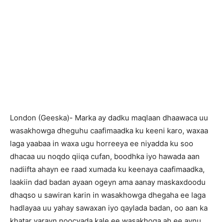
London (Geeska)- Marka ay dadku maqlaan dhaawaca uu
wasakhowga dheguhu caafimaadka ku keeni karo, waxaa
laga yaabaa in waxa ugu horreeya ee niyadda ku soo
dhacaa uu noqdo qiiqa cufan, boodhka iyo hawada aan
nadiifta ahayn ee raad xumada ku keenaya caafimaadka,
laakiin dad badan ayaan ogeyn ama aanay maskaxdoodu
dhaqso u sawiran karin in wasakhowga dhegaha ee laga
hadlayaa uu yahay sawaxan iyo qaylada badan, oo aan ka
khatar yarayn noocyada kale ee wasakhoga ah ee aynu