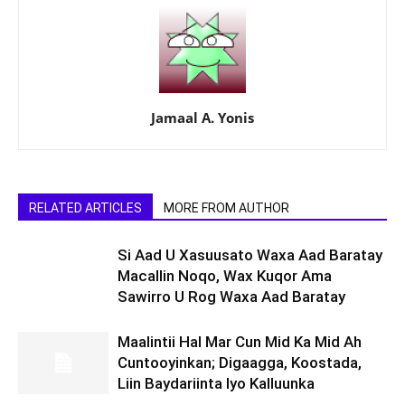
Jamaal A. Yonis
RELATED ARTICLES
MORE FROM AUTHOR
Si Aad U Xasuusato Waxa Aad Baratay
Macallin Noqo, Wax Kuqor Ama
Sawirro U Rog Waxa Aad Baratay
Maalintii Hal Mar Cun Mid Ka Mid Ah
Cuntooyinkan; Digaagga, Koostada,
Liin Baydariinta Iyo Kalluunka