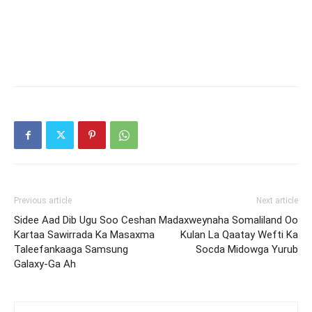
Previous article
Next article
Sidee Aad Dib Ugu Soo Ceshan
Madaxweynaha Somaliland Oo
Kartaa Sawirrada Ka Masaxma
Kulan La Qaatay Wefti Ka
Taleefankaaga Samsung
Socda Midowga Yurub
Galaxy-Ga Ah