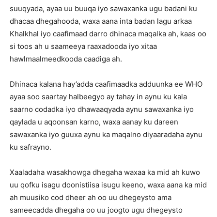
suuqyada, ayaa uu buuqa iyo sawaxanka ugu badani ku
dhacaa dhegahooda, waxa aana inta badan lagu arkaa
Khalkhal iyo caafimaad darro dhinaca maqalka ah, kaas oo
si toos ah u saameeya raaxadooda iyo xitaa
hawlmaalmeedkooda caadiga ah.
Dhinaca kalana hay’adda caafimaadka adduunka ee WHO
ayaa soo saartay halbeegyo ay tahay in aynu ku kala
saarno codadka iyo dhawaaqyada aynu sawaxanka iyo
qaylada u aqoonsan karno, waxa aanay ku dareen
sawaxanka iyo guuxa aynu ka maqalno diyaaradaha aynu
ku safrayno.
Xaaladaha wasakhowga dhegaha waxaa ka mid ah kuwo
uu qofku isagu doonistiisa isugu keeno, waxa aana ka mid
ah muusiko cod dheer ah oo uu dhegeysto ama
sameecadda dhegaha oo uu joogto ugu dhegeysto