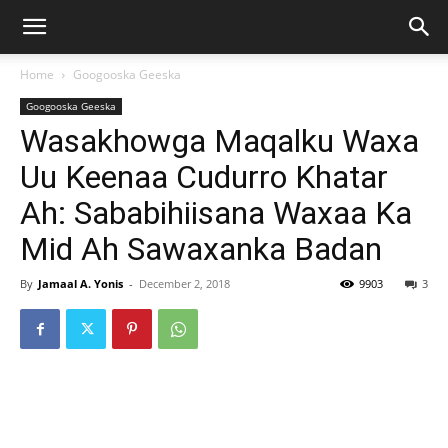
Home
Googooska Geeska
Googooska Geeska
Wasakhowga Maqalku Waxa
Uu Keenaa Cudurro Khatar
Ah: Sababihiisana Waxaa Ka
Mid Ah Sawaxanka Badan
By
Jamaal A. Yonis
-
December 2, 2018
9903
3