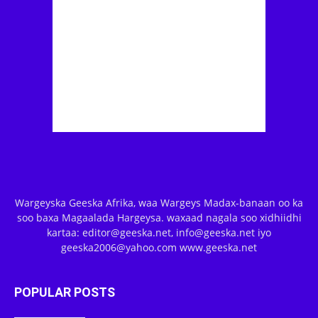
Wargeyska Geeska Afrika, waa Wargeys Madax-banaan oo ka
soo baxa Magaalada Hargeysa. waxaad nagala soo xidhiidhi
kartaa: editor@geeska.net, info@geeska.net iyo
geeska2006@yahoo.com www.geeska.net
POPULAR POSTS