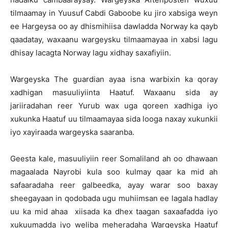
tilmaamay in Yuusuf Cabdi Gaboobe ku jiro xabsiga weyn
ee Hargeysa oo ay dhismihiisa dawladda Norway ka qayb
qaadatay, waxaanu wargeysku tilmaamayaa in xabsi lagu
dhisay lacagta Norway lagu xidhay saxafiyiin.
Wargeyska The guardian ayaa isna warbixin ka qoray
xadhigan masuuliyiinta Haatuf. Waxaanu sida ay
jariiradahan reer Yurub wax uga qoreen xadhiga iyo
xukunka Haatuf uu tilmaamayaa sida looga naxay xukunkii
iyo xayiraada wargeyska saaranba.
Geesta kale, masuuliyiin reer Somaliland ah oo dhawaan
magaalada Nayrobi kula soo kulmay qaar ka mid ah
safaaradaha reer galbeedka, ayay warar soo baxay
sheegayaan in qodobada ugu muhiimsan ee lagala hadlay
uu ka mid ahaa xiisada ka dhex taagan saxaafadda iyo
xukuumadda iyo weliba meheradaha Wargeyska Haatuf