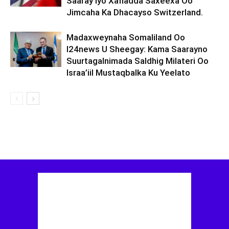
Saaray Iyo Xafladda Saxeexa Oo
Jimcaha Ka Dhacayso Switzerland.
Madaxweynaha Somaliland Oo
I24news U Sheegay: Kama Saarayno
Suurtagalnimada Saldhig Milateri Oo
Israa’iil Mustaqbalka Ku Yeelato