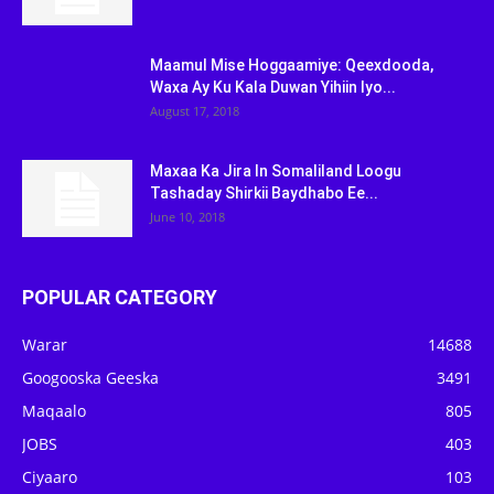
Maamul Mise Hoggaamiye: Qeexdooda,
Waxa Ay Ku Kala Duwan Yihiin Iyo...
August 17, 2018
Maxaa Ka Jira In Somaliland Loogu
Tashaday Shirkii Baydhabo Ee...
June 10, 2018
POPULAR CATEGORY
Warar
14688
Googooska Geeska
3491
Maqaalo
805
JOBS
403
Ciyaaro
103