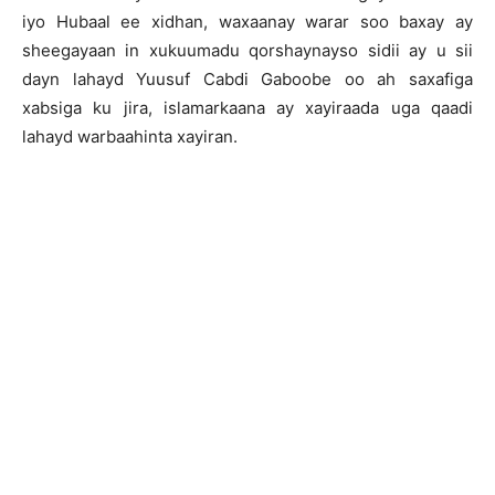
iyo Hubaal ee xidhan, waxaanay warar soo baxay ay
sheegayaan in xukuumadu qorshaynayso sidii ay u sii
dayn lahayd Yuusuf Cabdi Gaboobe oo ah saxafiga
xabsiga ku jira, islamarkaana ay xayiraada uga qaadi
lahayd warbaahinta xayiran.