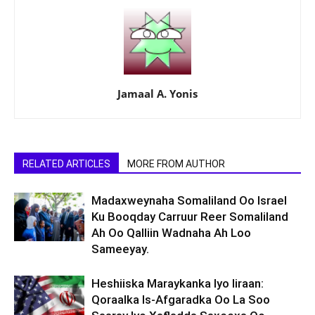
Jamaal A. Yonis
RELATED ARTICLES
MORE FROM AUTHOR
Madaxweynaha Somaliland Oo Israel
Ku Booqday Carruur Reer Somaliland
Ah Oo Qalliin Wadnaha Ah Loo
Sameeyay.
Heshiiska Maraykanka Iyo Iiraan:
Qoraalka Is-Afgaradka Oo La Soo