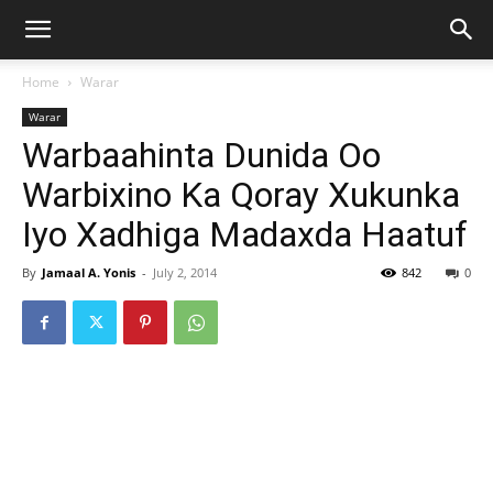
Home
Warar
Warar
Warbaahinta Dunida Oo
Warbixino Ka Qoray Xukunka
Iyo Xadhiga Madaxda Haatuf
By
Jamaal A. Yonis
-
July 2, 2014
842
0