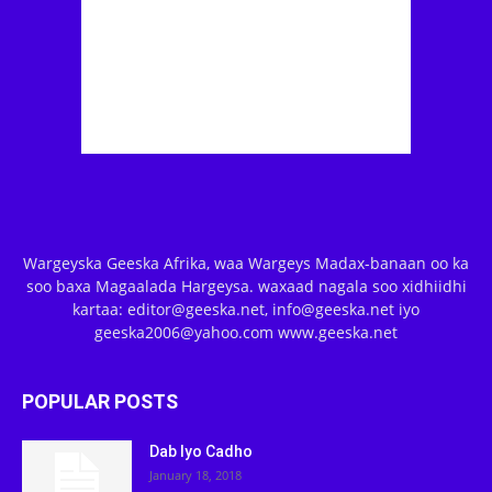
Wargeyska Geeska Afrika, waa Wargeys Madax-banaan oo ka
soo baxa Magaalada Hargeysa. waxaad nagala soo xidhiidhi
kartaa: editor@geeska.net, info@geeska.net iyo
geeska2006@yahoo.com www.geeska.net
POPULAR POSTS
Dab Iyo Cadho
January 18, 2018