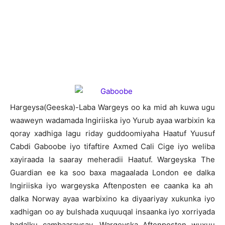
H
argeysa(Geeska)-Laba Wargeys oo ka mid ah kuwa ugu
waaweyn wadamada Ingiriiska iyo Yurub ayaa warbixin ka
qoray xadhiga lagu riday guddoomiyaha Haatuf Yuusuf
Cabdi Gaboobe iyo tifaftire Axmed Cali Cige iyo weliba
xayiraada la saaray meheradii Haatuf. Wargeyska The
Guardian ee ka soo baxa magaalada London ee dalka
Ingiriiska iyo wargeyska Aftenposten ee caanka ka ah
dalka Norway ayaa warbixino ka diyaariyay xukunka iyo
xadhigan oo ay bulshada xuquuqal insaanka iyo xorriyada
hadalku cambaaraysay. Wargeyska Aftenposten wuxuu