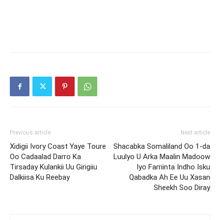
Previous article
Next article
Xidigii Ivory Coast Yaye Toure
Shacabka Somaliland Oo 1-da
Oo Cadaalad Darro Ka
Luulyo U Arka Maalin Madoow
Tirsaday Kulankii Uu Girigiiu
Iyo Farriinta Indho Isku
Dalkiisa Ku Reebay
Qabadka Ah Ee Uu Xasan
Sheekh Soo Diray