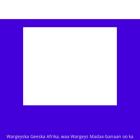
Wargeyska Geeska Afrika, waa Wargeys Madax-banaan oo ka