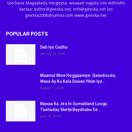
soo baxa Magaalada Hargeysa. waxaad nagala soo xidhiidhi
kartaa: editor@geeska.net, info@geeska.net iyo
geeska2006@yahoo.com www.geeska.net
POPULAR POSTS
Dab Iyo Cadho
January 18, 2018
Maamul Mise Hoggaamiye: Qeexdooda,
Waxa Ay Ku Kala Duwan Yihiin Iyo...
August 17, 2018
Maxaa Ka Jira In Somaliland Loogu
Tashaday Shirkii Baydhabo Ee...
June 10, 2018