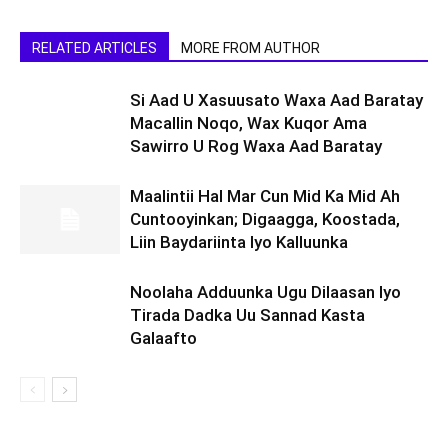
RELATED ARTICLES
MORE FROM AUTHOR
Si Aad U Xasuusato Waxa Aad Baratay
Macallin Noqo, Wax Kuqor Ama
Sawirro U Rog Waxa Aad Baratay
Maalintii Hal Mar Cun Mid Ka Mid Ah
Cuntooyinkan; Digaagga, Koostada,
Liin Baydariinta Iyo Kalluunka
Noolaha Adduunka Ugu Dilaasan Iyo
Tirada Dadka Uu Sannad Kasta
Galaafto