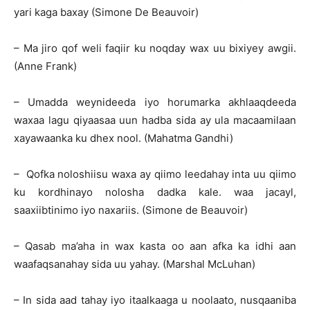
yari kaga baxay (Simone De Beauvoir)
– Ma jiro qof weli faqiir ku noqday wax uu bixiyey awgii.
(Anne Frank)
– Umadda weynideeda iyo horumarka akhlaaqdeeda
waxaa lagu qiyaasaa uun hadba sida ay ula macaamilaan
xayawaanka ku dhex nool. (Mahatma Gandhi)
– Qofka noloshiisu waxa ay qiimo leedahay inta uu qiimo
ku kordhinayo nolosha dadka kale. waa jacayl,
saaxiibtinimo iyo naxariis. (Simone de Beauvoir)
– Qasab ma’aha in wax kasta oo aan afka ka idhi aan
waafaqsanahay sida uu yahay. (Marshal McLuhan)
– In sida aad tahay iyo itaalkaaga u noolaato, nusqaaniba