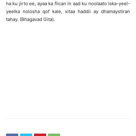
ha ku jirto ee, ayaa ka fiican in aad ku noolaato iska-yeel-
yeelka nolosha qof kale, xitaa haddii ay dhamaystiran
tahay. (Bhagavad Gita).