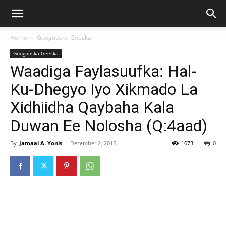
Home
Googooska Geeska
Googooska Geeska
Waadiga Faylasuufka: Hal-
Ku-Dhegyo Iyo Xikmado La
Xidhiidha Qaybaha Kala
Duwan Ee Nolosha (Q:4aad)
By
Jamaal A. Yonis
-
December 2, 2015
1073
0