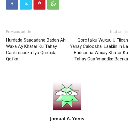
Previous article
Next article
Hurdada Saacadaha Badan Ahi
Qorofalku Wuxuu U Fiican
Waxa Ay Khatar Ku Tahay
Yahay Caloosha, Laakiin In La
Caafimaadka Iyo Quruxda
Badsadaa Waxay Khatar Ku
Qofka
Tahay Caafimaadka Beerka
Jamaal A. Yonis