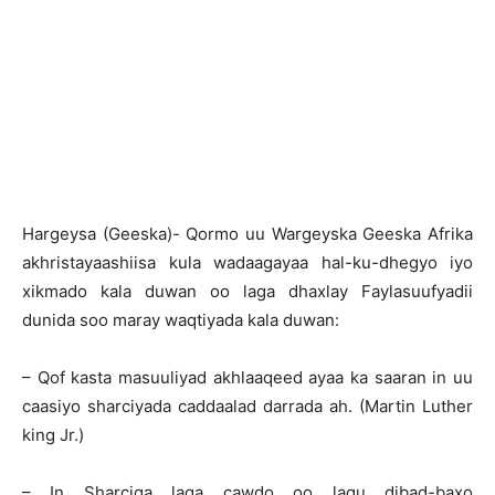
Hargeysa (Geeska)- Qormo uu Wargeyska Geeska Afrika
akhristayaashiisa kula wadaagayaa hal-ku-dhegyo iyo
xikmado kala duwan oo laga dhaxlay Faylasuufyadii
dunida soo maray waqtiyada kala duwan:
– Qof kasta masuuliyad akhlaaqeed ayaa ka saaran in uu
caasiyo sharciyada caddaalad darrada ah. (Martin Luther
king Jr.)
– In Sharciga laga cawdo oo lagu dibad-baxo