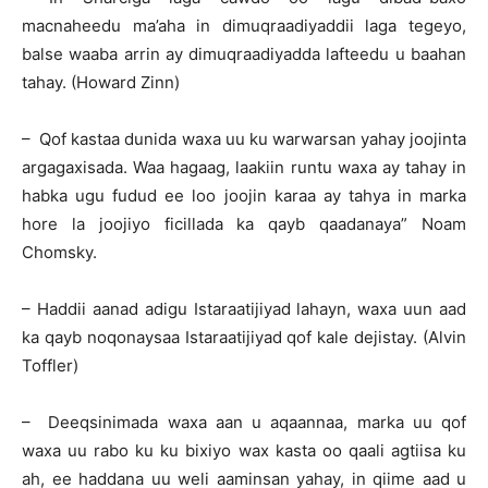
macnaheedu ma’aha in dimuqraadiyaddii laga tegeyo,
balse waaba arrin ay dimuqraadiyadda lafteedu u baahan
tahay. (Howard Zinn)
– Qof kastaa dunida waxa uu ku warwarsan yahay joojinta
argagaxisada. Waa hagaag, laakiin runtu waxa ay tahay in
habka ugu fudud ee loo joojin karaa ay tahya in marka
hore la joojiyo ficillada ka qayb qaadanaya” Noam
Chomsky.
– Haddii aanad adigu Istaraatijiyad lahayn, waxa uun aad
ka qayb noqonaysaa Istaraatijiyad qof kale dejistay. (Alvin
Toffler)
– Deeqsinimada waxa aan u aqaannaa, marka uu qof
waxa uu rabo ku ku bixiyo wax kasta oo qaali agtiisa ku
ah, ee haddana uu weli aaminsan yahay, in qiime aad u