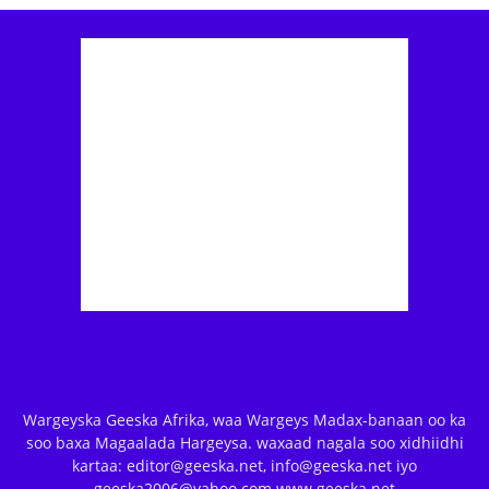
Wargeyska Geeska Afrika, waa Wargeys Madax-banaan oo ka
soo baxa Magaalada Hargeysa. waxaad nagala soo xidhiidhi
kartaa: editor@geeska.net, info@geeska.net iyo
geeska2006@yahoo.com www.geeska.net