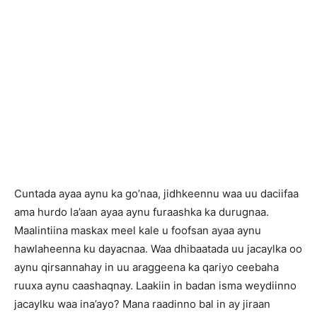
Cuntada ayaa aynu ka go’naa, jidhkeennu waa uu daciifaa
ama hurdo la’aan ayaa aynu furaashka ka durugnaa.
Maalintiina maskax meel kale u foofsan ayaa aynu
hawlaheenna ku dayacnaa. Waa dhibaatada uu jacaylka oo
aynu qirsannahay in uu araggeena ka qariyo ceebaha
ruuxa aynu caashaqnay. Laakiin in badan isma weydiinno
jacaylku waa ina’ayo? Mana raadinno bal in ay jiraan