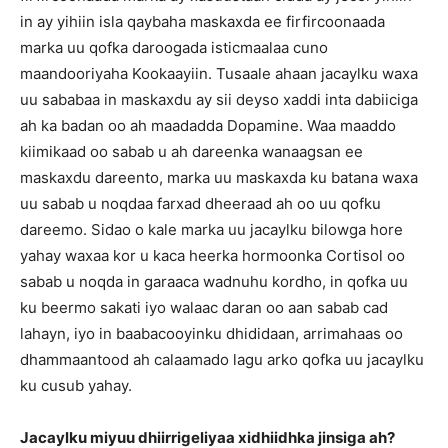
in ay yihiin isla qaybaha maskaxda ee firfircoonaada
marka uu qofka daroogada isticmaalaa cuno
maandooriyaha Kookaayiin. Tusaale ahaan jacaylku waxa
uu sababaa in maskaxdu ay sii deyso xaddi inta dabiiciga
ah ka badan oo ah maadadda Dopamine. Waa maaddo
kiimikaad oo sabab u ah dareenka wanaagsan ee
maskaxdu dareento, marka uu maskaxda ku batana waxa
uu sabab u noqdaa farxad dheeraad ah oo uu qofku
dareemo. Sidao o kale marka uu jacaylku bilowga hore
yahay waxaa kor u kaca heerka hormoonka Cortisol oo
sabab u noqda in garaaca wadnuhu kordho, in qofka uu
ku beermo sakati iyo walaac daran oo aan sabab cad
lahayn, iyo in baabacooyinku dhididaan, arrimahaas oo
dhammaantood ah calaamado lagu arko qofka uu jacaylku
ku cusub yahay.
Jacaylku miyuu dhiirrigeliyaa xidhiidhka jinsiga ah?