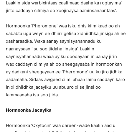
Laakiin sida warbixintaas caafimaad daaha ka rogtay ma’
jirto caddayn cilmiya oo xoojinaysa aaminsanaantaas’.
Hormoonka ‘Pheromone’ waa isku dhis kiimikaad oo ah
sababta ugu weyn ee dhiirrigelisa xidhiidhka jinsiga ah ee
xasharaadka. Waxa aanay saynisyahannadu ku
naanaysaan ‘Isu soo jiidaha jinsiga’. Laakiin
saynisyahannadu waxa ay ku doodayaan in aanay jirin
wax caddayn cilmiya ah oo sheegaysaba in hormoonkan
ay dadkani sheegayaan ee ‘Pheromone’ uu ku jiro jidhka
aadamaha. Sidaas awgeed cilmi ahaan lama caddayn karo
in xiidhiidhka jacaylku uu abuuro xiise jinsi oo
lammaanaha isu soo jiida.
Hormoonka Jacaylka
Hormoonka ‘Oxytocin’ waa dareen-wade kaalin aad u