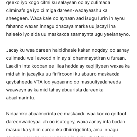
qeexo iyo xogo cilmi ku salaysan oo ay culimada
cilminafsiga iyo cilmiga dareen-wadayaashu ka
sheegeen. Waxa kale oo aynaan aad isugu lurin in aynu
fahanno waxan innagu dhacaya marka uu jacayl ina
haleelo iyo sida uu maskaxda saamaynta ugu yeelanayno.
Jacaylku waa dareen halxidhaale kakan noqday, oo aanay
culimadu weli awoodin in ay si dhammaystiran u furaan.
Laakiin inta kooban ee illaa hadda ay xaqiijiyeen waxaa ka
mid ah in jacaylku uu firfircooni ku abuuro maskaxda
qaybaheeda VTA loo yaqaanno oo masuuliyadaheeda
waaweyn ay ka mid tahay abuurista dareenka
abaalmarintu.
Nidaamka abaalmarinta ee maskaxdu waa kooxo qolfoof
dareenwadeyaal ah oo isutegey, waxa aanay inta badan
masuul ka yihiin dareenka dhiirrigelinta, ama innagu