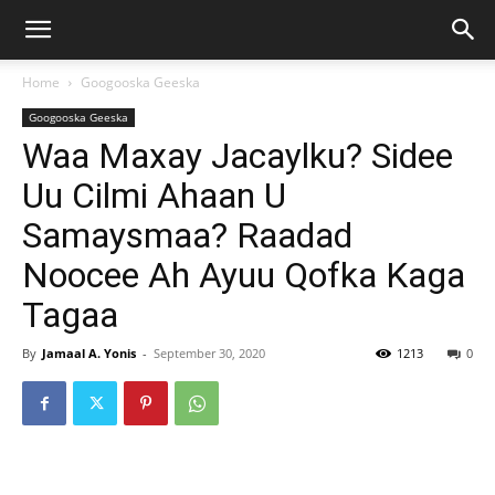
Home
Googooska Geeska
Googooska Geeska
Waa Maxay Jacaylku? Sidee
Uu Cilmi Ahaan U
Samaysmaa? Raadad
Noocee Ah Ayuu Qofka Kaga
Tagaa
By
Jamaal A. Yonis
-
September 30, 2020
1213
0