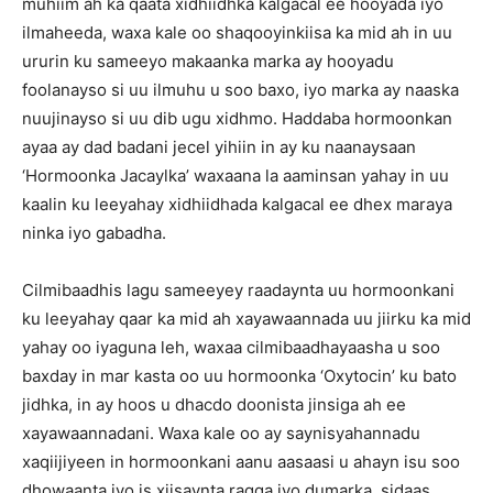
muhiim ah ka qaata xidhiidhka kalgacal ee hooyada iyo
ilmaheeda, waxa kale oo shaqooyinkiisa ka mid ah in uu
ururin ku sameeyo makaanka marka ay hooyadu
foolanayso si uu ilmuhu u soo baxo, iyo marka ay naaska
nuujinayso si uu dib ugu xidhmo. Haddaba hormoonkan
ayaa ay dad badani jecel yihiin in ay ku naanaysaan
‘Hormoonka Jacaylka’ waxaana la aaminsan yahay in uu
kaalin ku leeyahay xidhiidhada kalgacal ee dhex maraya
ninka iyo gabadha.
Cilmibaadhis lagu sameeyey raadaynta uu hormoonkani
ku leeyahay qaar ka mid ah xayawaannada uu jiirku ka mid
yahay oo iyaguna leh, waxaa cilmibaadhayaasha u soo
baxday in mar kasta oo uu hormoonka ‘Oxytocin’ ku bato
jidhka, in ay hoos u dhacdo doonista jinsiga ah ee
xayawaannadani. Waxa kale oo ay saynisyahannadu
xaqiijiyeen in hormoonkani aanu aasaasi u ahayn isu soo
dhowaanta iyo is xiisaynta ragga iyo dumarka, sidaas