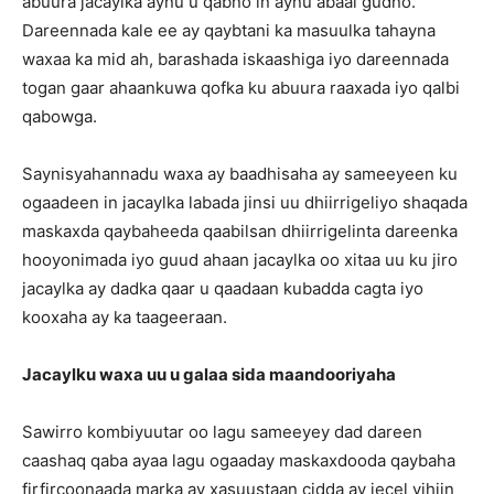
abuura jacaylka aynu u qabno in aynu abaal gudno.
Dareennada kale ee ay qaybtani ka masuulka tahayna
waxaa ka mid ah, barashada iskaashiga iyo dareennada
togan gaar ahaankuwa qofka ku abuura raaxada iyo qalbi
qabowga.
Saynisyahannadu waxa ay baadhisaha ay sameeyeen ku
ogaadeen in jacaylka labada jinsi uu dhiirrigeliyo shaqada
maskaxda qaybaheeda qaabilsan dhiirrigelinta dareenka
hooyonimada iyo guud ahaan jacaylka oo xitaa uu ku jiro
jacaylka ay dadka qaar u qaadaan kubadda cagta iyo
kooxaha ay ka taageeraan.
Jacaylku waxa uu u galaa sida maandooriyaha
Sawirro kombiyuutar oo lagu sameeyey dad dareen
caashaq qaba ayaa lagu ogaaday maskaxdooda qaybaha
firfircoonaada marka ay xasuustaan cidda ay jecel yihiin