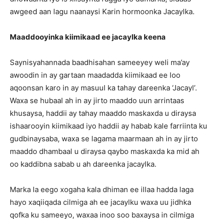
awgeed aan lagu naanaysi Karin hormoonka Jacaylka.
Maaddooyinka kiimikaad ee jacaylka keena
Saynisyahannada baadhisahan sameeyey weli ma’ay
awoodin in ay gartaan maadadda kiimikaad ee loo
aqoonsan karo in ay masuul ka tahay dareenka ‘Jacayl’.
Waxa se hubaal ah in ay jirto maaddo uun arrintaas
khusaysa, haddii ay tahay maaddo maskaxda u diraysa
ishaarooyin kiimikaad iyo haddii ay habab kale farriinta ku
gudbinaysaba, waxa se lagama maarmaan ah in ay jirto
maaddo dhambaal u diraysa qaybo maskaxda ka mid ah
oo kaddibna sabab u ah dareenka jacaylka.
Marka la eego xogaha kala dhiman ee illaa hadda laga
hayo xaqiiqada cilmiga ah ee jacaylku waxa uu jidhka
qofka ku sameeyo, waxaa inoo soo baxaysa in cilmiga