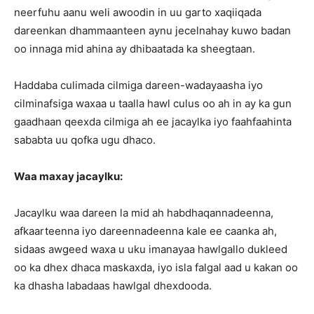
neerfuhu aanu weli awoodin in uu garto xaqiiqada
dareenkan dhammaanteen aynu jecelnahay kuwo badan
oo innaga mid ahina ay dhibaatada ka sheegtaan.
Haddaba culimada cilmiga dareen-wadayaasha iyo
cilminafsiga waxaa u taalla hawl culus oo ah in ay ka gun
gaadhaan qeexda cilmiga ah ee jacaylka iyo faahfaahinta
sababta uu qofka ugu dhaco.
Waa maxay jacaylku:
Jacaylku waa dareen la mid ah habdhaqannadeenna,
afkaarteenna iyo dareennadeenna kale ee caanka ah,
sidaas awgeed waxa u uku imanayaa hawlgallo dukleed
oo ka dhex dhaca maskaxda, iyo isla falgal aad u kakan oo
ka dhasha labadaas hawlgal dhexdooda.