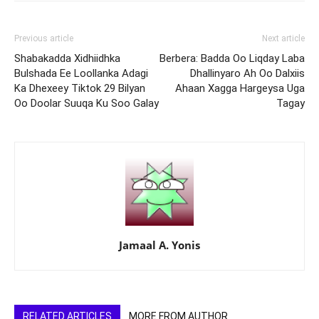
Previous article
Next article
Shabakadda Xidhiidhka
Berbera: Badda Oo Liqday Laba
Bulshada Ee Loollanka Adagi
Dhallinyaro Ah Oo Dalxiis
Ka Dhexeey Tiktok 29 Bilyan
Ahaan Xagga Hargeysa Uga
Oo Doolar Suuqa Ku Soo Galay
Tagay
Jamaal A. Yonis
RELATED ARTICLES
MORE FROM AUTHOR