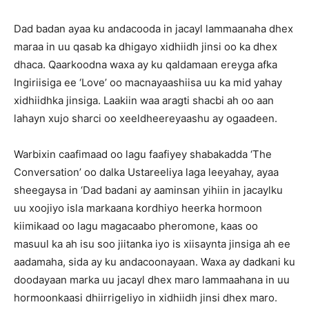
Dad badan ayaa ku andacooda in jacayl lammaanaha dhex
maraa in uu qasab ka dhigayo xidhiidh jinsi oo ka dhex
dhaca. Qaarkoodna waxa ay ku qaldamaan ereyga afka
Ingiriisiga ee ‘Love’ oo macnayaashiisa uu ka mid yahay
xidhiidhka jinsiga. Laakiin waa aragti shacbi ah oo aan
lahayn xujo sharci oo xeeldheereyaashu ay ogaadeen.
Warbixin caafimaad oo lagu faafiyey shabakadda ‘The
Conversation’ oo dalka Ustareeliya laga leeyahay, ayaa
sheegaysa in ‘Dad badani ay aaminsan yihiin in jacaylku
uu xoojiyo isla markaana kordhiyo heerka hormoon
kiimikaad oo lagu magacaabo pheromone, kaas oo
masuul ka ah isu soo jiitanka iyo is xiisaynta jinsiga ah ee
aadamaha, sida ay ku andacoonayaan. Waxa ay dadkani ku
doodayaan marka uu jacayl dhex maro lammaahana in uu
hormoonkaasi dhiirrigeliyo in xidhiidh jinsi dhex maro.