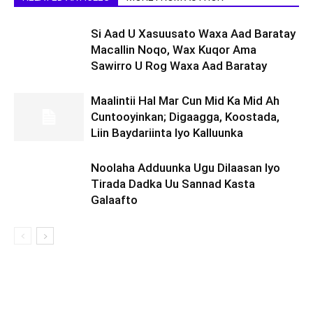
Si Aad U Xasuusato Waxa Aad Baratay
Macallin Noqo, Wax Kuqor Ama
Sawirro U Rog Waxa Aad Baratay
Maalintii Hal Mar Cun Mid Ka Mid Ah
Cuntooyinkan; Digaagga, Koostada,
Liin Baydariinta Iyo Kalluunka
Noolaha Adduunka Ugu Dilaasan Iyo
Tirada Dadka Uu Sannad Kasta
Galaafto