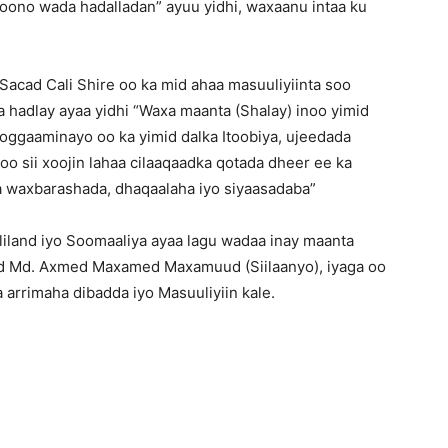
doono wada hadalladan” ayuu yidhi, waxaanu intaa ku
Sacad Cali Shire oo ka mid ahaa masuuliyiinta soo
a hadlay ayaa yidhi “Waxa maanta (Shalay) inoo yimid
Hoggaaminayo oo ka yimid dalka Itoobiya, ujeedada
oo sii xoojin lahaa cilaaqaadka qotada dheer ee ka
a waxbarashada, dhaqaalaha iyo siyaasadaba”
liland iyo Soomaaliya ayaa lagu wadaa inay maanta
d Md. Axmed Maxamed Maxamuud (Siilaanyo), iyaga oo
a arrimaha dibadda iyo Masuuliyiin kale.