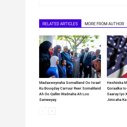
RELATED ARTICLES
MORE FROM AUTHOR
Madaxweynaha Somaliland Oo Israel
Heshiiska M
Ku Booqday Carruur Reer Somaliland
Qoraalka I
Ah Oo Qalliin Wadnaha Ah Loo
Saaray Iyo 
Sameeyay.
Jimcaha Ka