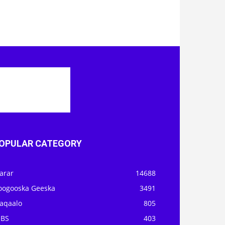
OPULAR CATEGORY
arar
14688
oogooska Geeska
3491
aqaalo
805
OBS
403