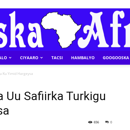
ALO
CIYAARO
TACSI
HAMBALYO
GOOGOOSKA 
Geeska
gu Ku Yimid Hargeysa
 Uu Safiirka Turkigu
sa
Afrika
656
0