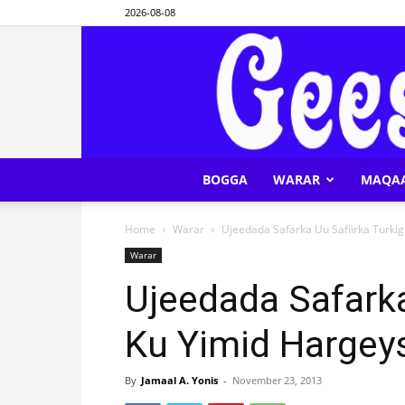
2026-08-08
BOGGA
WARAR
MAQA
Home
Warar
Ujeedada Safarka Uu Safiirka Turki
Warar
Ujeedada Safarka
Ku Yimid Hargey
By
Jamaal A. Yonis
-
November 23, 2013