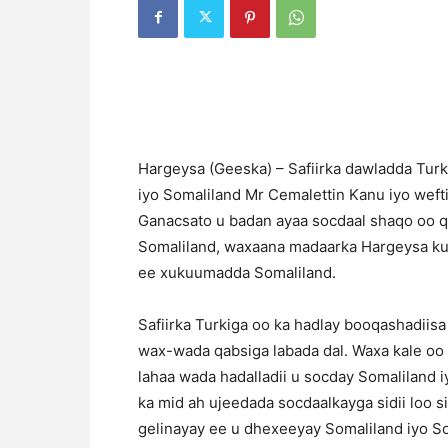
Hargeysa (Geeska) – Safiirka dawladda Turk
iyo Somaliland Mr Cemalettin Kanu iyo wef
Ganacsato u badan ayaa socdaal shaqo oo 
Somaliland, waxaana madaarka Hargeysa ku
ee xukuumadda Somaliland.
Safiirka Turkiga oo ka hadlay booqashadiisa a
wax-wada qabsiga labada dal. Waxa kale oo 
lahaa wada hadalladii u socday Somaliland 
ka mid ah ujeedada socdaalkayga sidii loo si
gelinayay ee u dhexeeyay Somaliland iyo So