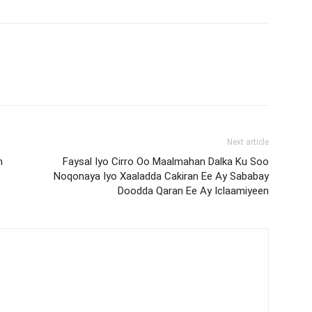
Next article
n
Faysal Iyo Cirro Oo Maalmahan Dalka Ku Soo
Noqonaya Iyo Xaaladda Cakiran Ee Ay Sababay
Doodda Qaran Ee Ay Iclaamiyeen