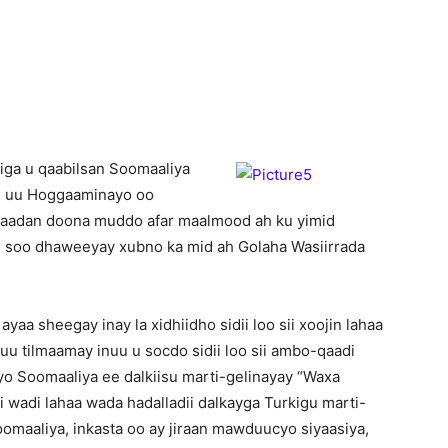
Newspaper
iga u qaabilsan Soomaaliya
ti uu Hoggaaminayo oo
qaadan doona muddo afar maalmood ah ku yimid
 soo dhaweeyay xubno ka mid ah Golaha Wasiirrada
yaa sheegay inay la xidhiidho sidii loo sii xoojin lahaa
uu tilmaamay inuu u socdo sidii loo sii ambo-qaadi
iyo Soomaaliya ee dalkiisu marti-gelinayay “Waxa
i wadi lahaa wada hadalladii dalkayga Turkigu marti-
omaaliya, inkasta oo ay jiraan mawduucyo siyaasiya,