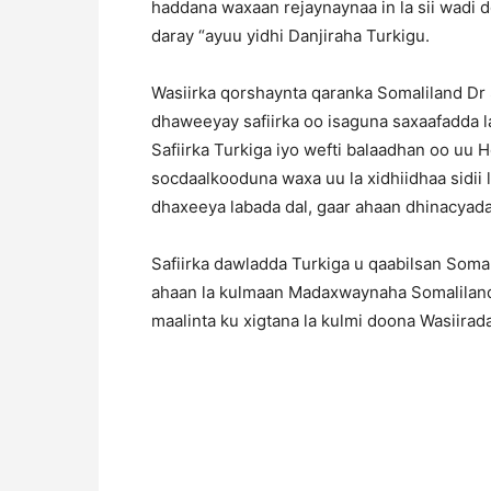
haddana waxaan rejaynaynaa in la sii wadi 
daray “ayuu yidhi Danjiraha Turkigu.
Wasiirka qorshaynta qaranka Somaliland Dr 
dhaweeyay safiirka oo isaguna saxaafadda l
Safiirka Turkiga iyo wefti balaadhan oo uu 
socdaalkooduna waxa uu la xidhiidhaa sidii l
dhaxeeya labada dal, gaar ahaan dhinacyad
Safiirka dawladda Turkiga u qaabilsan Soma
ahaan la kulmaan Madaxwaynaha Somalilan
maalinta ku xigtana la kulmi doona Wasiirad