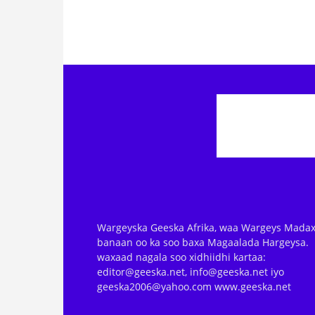
Wargeyska Geeska Afrika, waa Wargeys Madax
banaan oo ka soo baxa Magaalada Hargeysa.
waxaad nagala soo xidhiidhi kartaa:
editor@geeska.net, info@geeska.net iyo
geeska2006@yahoo.com www.geeska.net