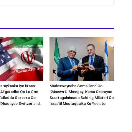
araykanka Iyo Iiraan:
Madaxweynaha Somaliland Oo
s-Afgaradka Oo La Soo
I24news U Sheegay: Kama Saarayno
Xafladda Saxeexa Oo
Suurtagalnimada Saldhig Milateri Oo
 Dhacayso Switzerland.
Israa’iil Mustaqbalka Ku Yeelato