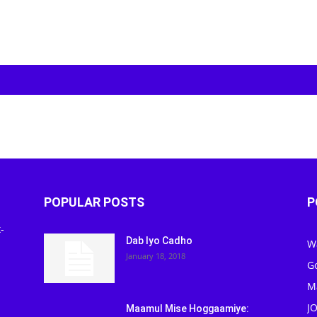
POPULAR POSTS
P
-
Dab Iyo Cadho
W
January 18, 2018
G
M
J
Maamul Mise Hoggaamiye: