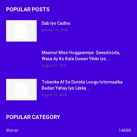
POPULAR POSTS
Dab Iyo Cadho
January 18, 2018
Maamul Mise Hoggaamiye: Qeexdooda,
Waxa Ay Ku Kala Duwan Yihiin Iyo...
August 17, 2018
Tobanka Af Ee Dunida Loogu Isticmaalka
Badan Yahay Iyo Liiska...
August 15, 2018
POPULAR CATEGORY
Warar
14688