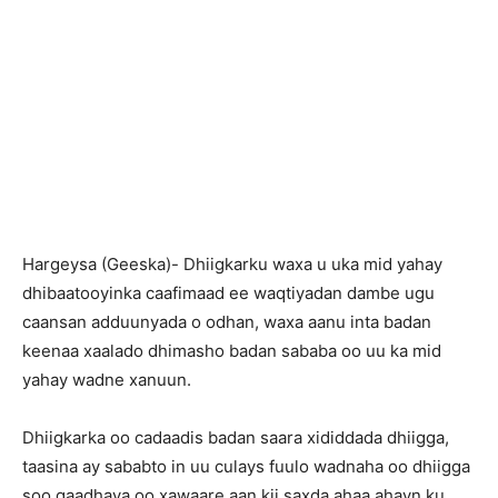
Hargeysa (Geeska)- Dhiigkarku waxa u uka mid yahay
dhibaatooyinka caafimaad ee waqtiyadan dambe ugu
caansan adduunyada o odhan, waxa aanu inta badan
keenaa xaalado dhimasho badan sababa oo uu ka mid
yahay wadne xanuun.
Dhiigkarka oo cadaadis badan saara xididdada dhiigga,
taasina ay sababto in uu culays fuulo wadnaha oo dhiigga
soo gaadhaya oo xawaare aan kii saxda ahaa ahayn ku