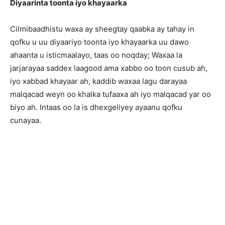
Diyaarinta toonta iyo khayaarka
Cilmibaadhistu waxa ay sheegtay qaabka ay tahay in
qofku u uu diyaariyo toonta iyo khayaarka uu dawo
ahaanta u isticmaalayo, taas oo noqday; Waxaa la
jarjarayaa saddex laagood ama xabbo oo toon cusub ah,
iyo xabbad khayaar ah, kaddib waxaa lagu darayaa
malqacad weyn oo khalka tufaaxa ah iyo malqacad yar oo
biyo ah. Intaas oo la is dhexgeliyey ayaanu qofku
cunayaa.