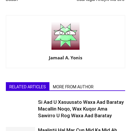
Jamaal A. Yonis
RELATED ARTICLES
MORE FROM AUTHOR
Si Aad U Xasuusato Waxa Aad Baratay
Macallin Noqo, Wax Kuqor Ama
Sawirro U Rog Waxa Aad Baratay
Maalintii Hal Mar Cun Mid Ka Mid Ah