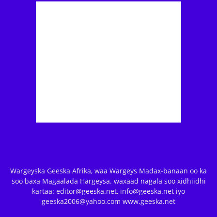
Wargeyska Geeska Afrika, waa Wargeys Madax-banaan oo ka
soo baxa Magaalada Hargeysa. waxaad nagala soo xidhiidhi
kartaa: editor@geeska.net, info@geeska.net iyo
geeska2006@yahoo.com www.geeska.net