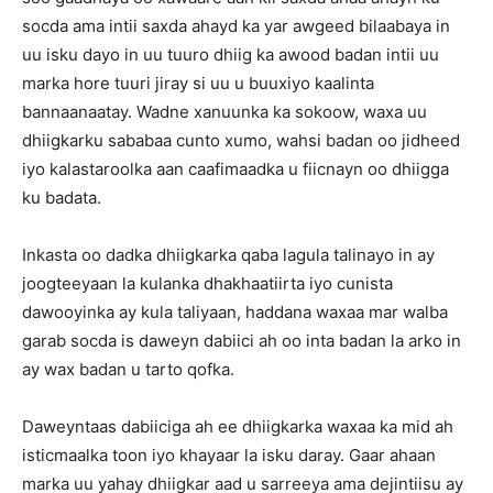
socda ama intii saxda ahayd ka yar awgeed bilaabaya in
uu isku dayo in uu tuuro dhiig ka awood badan intii uu
marka hore tuuri jiray si uu u buuxiyo kaalinta
bannaanaatay. Wadne xanuunka ka sokoow, waxa uu
dhiigkarku sababaa cunto xumo, wahsi badan oo jidheed
iyo kalastaroolka aan caafimaadka u fiicnayn oo dhiigga
ku badata.
Inkasta oo dadka dhiigkarka qaba lagula talinayo in ay
joogteeyaan la kulanka dhakhaatiirta iyo cunista
dawooyinka ay kula taliyaan, haddana waxaa mar walba
garab socda is daweyn dabiici ah oo inta badan la arko in
ay wax badan u tarto qofka.
Daweyntaas dabiiciga ah ee dhiigkarka waxaa ka mid ah
isticmaalka toon iyo khayaar la isku daray. Gaar ahaan
marka uu yahay dhiigkar aad u sarreeya ama dejintiisu ay