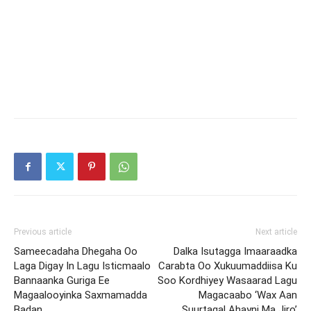
Previous article
Next article
Sameecadaha Dhegaha Oo
Dalka Isutagga Imaaraadka
Laga Digay In Lagu Isticmaalo
Carabta Oo Xukuumaddiisa Ku
Bannaanka Guriga Ee
Soo Kordhiyey Wasaarad Lagu
Magaalooyinka Saxmamadda
Magacaabo ‘Wax Aan
Badan
Suurtagal Ahayni Ma Jiro’