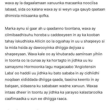
waxa ay la dagaalamaan xanuunka macaanka noociisa
labaad, sida oo kalana waxa ay si weyn uga qauyb qaataan
dhimista miisaanka qofka.
Marka aynu si gaar ah u qaadanno toontana, waxa ay
cilmibaadhisuhu horeba u caddeeyeen in ay ka kooban
tahay iskudhiska Allicin oo la ogyahay in uu u shaqeeyo si
la mida hsida ay dawooyinka dhiigga dejiyaa u
shaqeeyaan. Waxa kale oo ay khubaradu aaminsan yihiin
in toonta oo la cunaa ay ka hortagto in jidhka uu ku
samaysmo Hormoonka lagu magacaabo ‘Angiotensin
Laba’ oo haddii uu jidhka ku bato sababa in ay cidhiidhi
noqdaan xididdada dhiigga qaada, taasina keento in ay
balqaan, sidaasna ku sababaan wadne xanuun. Waxaa
intaas dheer in toontu ay jidhka ka yarayso kalastaroolka
caafimaadka u xun ee dhiigga raaca.