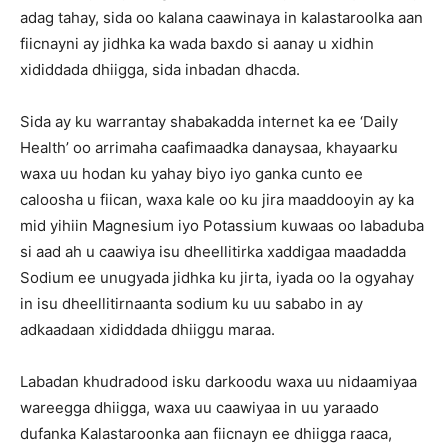
adag tahay, sida oo kalana caawinaya in kalastaroolka aan
fiicnayni ay jidhka ka wada baxdo si aanay u xidhin
xididdada dhiigga, sida inbadan dhacda.
Sida ay ku warrantay shabakadda internet ka ee ‘Daily
Health’ oo arrimaha caafimaadka danaysaa, khayaarku
waxa uu hodan ku yahay biyo iyo ganka cunto ee
caloosha u fiican, waxa kale oo ku jira maaddooyin ay ka
mid yihiin Magnesium iyo Potassium kuwaas oo labaduba
si aad ah u caawiya isu dheellitirka xaddigaa maadadda
Sodium ee unugyada jidhka ku jirta, iyada oo la ogyahay
in isu dheellitirnaanta sodium ku uu sababo in ay
adkaadaan xididdada dhiiggu maraa.
Labadan khudradood isku darkoodu waxa uu nidaamiyaa
wareegga dhiigga, waxa uu caawiyaa in uu yaraado
dufanka Kalastaroonka aan fiicnayn ee dhiigga raaca,