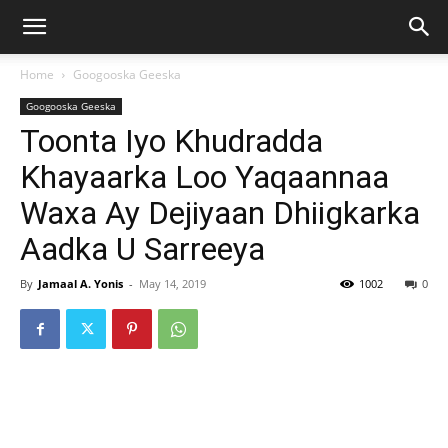
Home
Googooska Geeska
Googooska Geeska
Toonta Iyo Khudradda
Khayaarka Loo Yaqaannaa
Waxa Ay Dejiyaan Dhiigkarka
Aadka U Sarreeya
By
Jamaal A. Yonis
-
May 14, 2019
1002
0