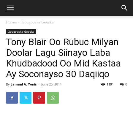
Home
Googooska Geeska
Googooska Geeska
Tony Blair Oo Rubuc Milyan
Doolar Lagu Siinayo Laba
Khudbadood Oo Mid Kastaa
Ay Soconayso 30 Daqiiqo
By
Jamaal A. Yonis
-
June 26, 2014
1191
0