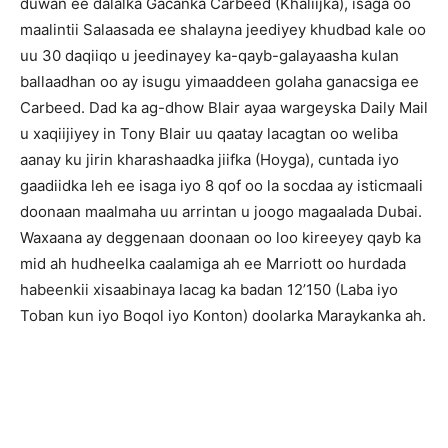
duwan ee dalalka Gacanka Carbeed (Khaliijka), isaga oo
maalintii Salaasada ee shalayna jeediyey khudbad kale oo
uu 30 daqiiqo u jeedinayey ka-qayb-galayaasha kulan
ballaadhan oo ay isugu yimaaddeen golaha ganacsiga ee
Carbeed. Dad ka ag-dhow Blair ayaa wargeyska Daily Mail
u xaqiijiyey in Tony Blair uu qaatay lacagtan oo weliba
aanay ku jirin kharashaadka jiifka (Hoyga), cuntada iyo
gaadiidka leh ee isaga iyo 8 qof oo la socdaa ay isticmaali
doonaan maalmaha uu arrintan u joogo magaalada Dubai.
Waxaana ay deggenaan doonaan oo loo kireeyey qayb ka
mid ah hudheelka caalamiga ah ee Marriott oo hurdada
habeenkii xisaabinaya lacag ka badan 12’150 (Laba iyo
Toban kun iyo Boqol iyo Konton) doolarka Maraykanka ah.