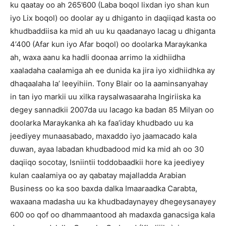
ku qaatay oo ah 265’600 (Laba boqol lixdan iyo shan kun
iyo Lix boqol) oo doolar ay u dhiganto in daqiiqad kasta oo
khudbaddiisa ka mid ah uu ku qaadanayo lacag u dhiganta
4’400 (Afar kun iyo Afar boqol) oo doolarka Maraykanka
ah, waxa aanu ka hadli doonaa arrimo la xidhiidha
xaaladaha caalamiga ah ee dunida ka jira iyo xidhiidhka ay
dhaqaalaha la’ leeyihiin. Tony Blair oo la aaminsanyahay
in tan iyo markii uu xilka raysalwasaaraha Ingiriiska ka
degey sannadkii 2007da uu lacago ka badan 85 Milyan oo
doolarka Maraykanka ah ka faa’iday khudbado uu ka
jeediyey munaasabado, maxaddo iyo jaamacado kala
duwan, ayaa labadan khudbadood mid ka mid ah oo 30
daqiiqo socotay, Isniintii toddobaadkii hore ka jeediyey
kulan caalamiya oo ay qabatay majalladda Arabian
Business oo ka soo baxda dalka Imaaraadka Carabta,
waxaana madasha uu ka khudbadaynayey dhegeysanayey
600 oo qof oo dhammaantood ah madaxda ganacsiga kala