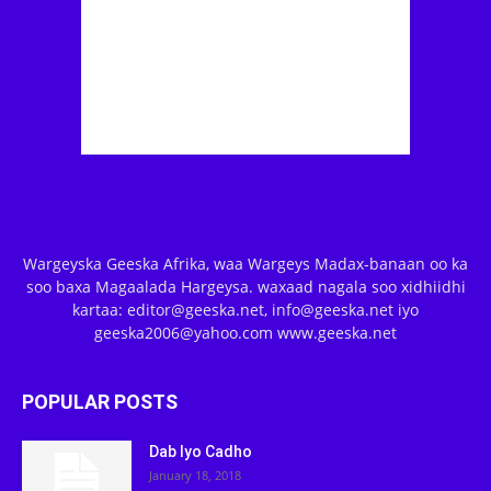
Wargeyska Geeska Afrika, waa Wargeys Madax-banaan oo ka
soo baxa Magaalada Hargeysa. waxaad nagala soo xidhiidhi
kartaa: editor@geeska.net, info@geeska.net iyo
geeska2006@yahoo.com www.geeska.net
POPULAR POSTS
Dab Iyo Cadho
January 18, 2018