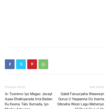
Previous article
Next article
Is-Tusnimo Iyo Magac Jacayl
Qabiil Faruuryaha Waaweyn
Ayaa Dhalinyarada Inta Badan
Qurux U Yaqaanna Oo Inanta
Ku Keena Talo Xumada, Iyo
Dibnaha Weyn Lagu Meheriyo