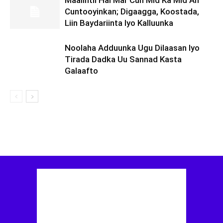
Maalintii Hal Mar Cun Mid Ka Mid Ah
Cuntooyinkan; Digaagga, Koostada,
Liin Baydariinta Iyo Kalluunka
Noolaha Adduunka Ugu Dilaasan Iyo
Tirada Dadka Uu Sannad Kasta
Galaafto