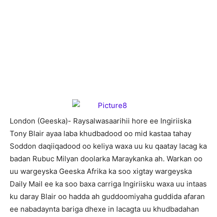
London (Geeska)- Raysalwasaarihii hore ee Ingiriiska
Tony Blair ayaa laba khudbadood oo mid kastaa tahay
Soddon daqiiqadood oo keliya waxa uu ku qaatay lacag ka
badan Rubuc Milyan doolarka Maraykanka ah. Warkan oo
uu wargeyska Geeska Afrika ka soo xigtay wargeyska
Daily Mail ee ka soo baxa carriga Ingiriisku waxa uu intaas
ku daray Blair oo hadda ah guddoomiyaha guddida afaran
ee nabadaynta bariga dhexe in lacagta uu khudbadahan