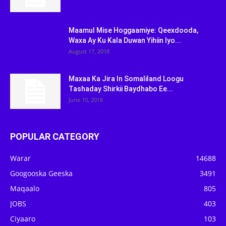
Maamul Mise Hoggaamiye: Qeexdooda,
Waxa Ay Ku Kala Duwan Yihiin Iyo...
August 17, 2018
Maxaa Ka Jira In Somaliland Loogu
Tashaday Shirkii Baydhabo Ee...
June 10, 2018
POPULAR CATEGORY
Warar
14688
Googooska Geeska
3491
Maqaalo
805
JOBS
403
Ciyaaro
103