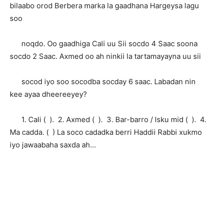
bilaabo orod Berbera marka la gaadhana Hargeysa lagu
soo
noqdo. Oo gaadhiga Cali uu Sii socdo 4 Saac soona
socdo 2 Saac. Axmed oo ah ninkii la tartamayayna uu sii
socod iyo soo socodba socday 6 saac. Labadan nin
kee ayaa dheereeyey?
1. Cali ( ). 2. Axmed ( ). 3. Bar-barro / Isku mid ( ). 4.
Ma cadda. ( ) La soco cadadka berri Haddii Rabbi xukmo
iyo jawaabaha saxda ah…