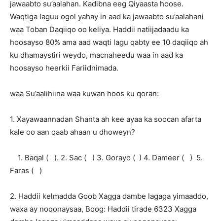
jawaabto su’aalahan. Kadibna eeg Qiyaasta hoose.
Waqtiga laguu ogol yahay in aad ka jawaabto su’aalahani
waa Toban Daqiiqo oo keliya. Haddii natiijadaadu ka
hoosayso 80% ama aad waqti lagu qabty ee 10 daqiiqo ah
ku dhamaystiri weydo, macnaheedu waa in aad ka
hoosayso heerkii Fariidnimada.
waa Su’aalihiina waa kuwan hoos ku qoran:
1. Xayawaannadan Shanta ah kee ayaa ka soocan afarta
kale oo aan qaab ahaan u dhoweyn?
1. Baqal ( ). 2. Sac ( ) 3. Gorayo ( ) 4. Dameer ( ) 5.
Faras ( )
2. Haddii kelmadda Goob Xagga dambe lagaga yimaaddo,
waxa ay noqonaysaa, Boog: Haddii tirade 6323 Xagga