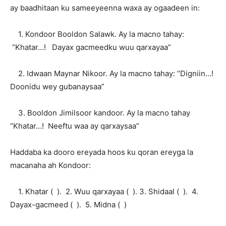
ay baadhitaan ku sameeyeenna waxa ay ogaadeen in:
1. Kondoor Booldon Salawk. Ay la macno tahay:
“Khatar…! Dayax gacmeedku wuu qarxayaa”
2. Idwaan Maynar Nikoor. Ay la macno tahay: “Digniin…!
Doonidu wey gubanaysaa”
3. Booldon Jimilsoor kandoor. Ay la macno tahay
“Khatar…! Neeftu waa ay qarxaysaa”
Haddaba ka dooro ereyada hoos ku qoran ereyga la
macanaha ah Kondoor:
1. Khatar ( ). 2. Wuu qarxayaa ( ). 3. Shidaal ( ). 4.
Dayax-gacmeed ( ). 5. Midna ( )