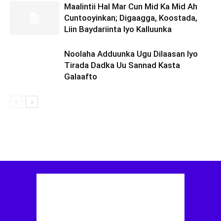
Maalintii Hal Mar Cun Mid Ka Mid Ah
Cuntooyinkan; Digaagga, Koostada,
Liin Baydariinta Iyo Kalluunka
Noolaha Adduunka Ugu Dilaasan Iyo
Tirada Dadka Uu Sannad Kasta
Galaafto