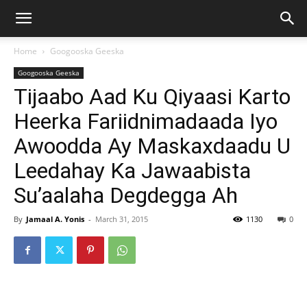
Home
Googooska Geeska
Googooska Geeska
Tijaabo Aad Ku Qiyaasi Karto
Heerka Fariidnimadaada Iyo
Awoodda Ay Maskaxdaadu U
Leedahay Ka Jawaabista
Su’aalaha Degdegga Ah
By
Jamaal A. Yonis
-
March 31, 2015
1130
0