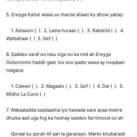
5. Ereyga Kama’ waxa uu macne ahaan ku dhow yahay:
1. Aslaaxin ( ). 2. Lama huraan ( ). 3. Rabshid ( ). 4.
Walbahaar ( ) 5. Gef ( )
6. Saddex xaraf oo isku xiga oo ka mid ah Ereyga
Gobonnimo haddii gaar loo soo qaato waxa ay noqdaan
magaca:
1. Caleen ( ). 2. Magaalo ( ). 3. Qof ( ) 4. Dal ( ). 5.
Midho La Cuno ( )
7. Wakaaladda saadaasha iyo hawada sare ayaa meere
dhulka aad uga fog ka heshay saddex farriimood oo ah
Qoraal ku qoran Af aan la garanayn. Markii khubaradii