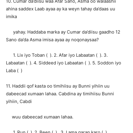
10. Cumar da’diisu waa Afar Sano, Asma oo walaashii
ahina saddex Laab ayaa ay ka weyn tahay da’daas uu
imika
yahay. Haddaba marka ay Cumar da’diisu gaadho 12
Sano da’da Asma imisa ayaa ay noqonaysaa?
1. Lix iyo Toban ( ). 2. Afar iyo Labaatan ( ). 3.
Labaatan ( ). 4. Siddeed iyo Labaatan ( ). 5. Soddon iyo
Laba ( )
11. Haddii qof kasta oo timihiisu ay Bunni yihiin uu
dabeecad xumaan lahaa. Cabdina ay timihiisu Bunni
yihiin, Cabdi
wuu dabeecad xumaan lahaa.
1. Run ( ). 2. Been ( ). 3. Lama garan karo ( )