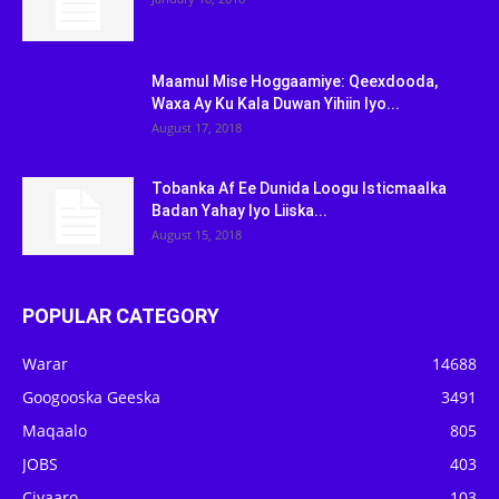
Maamul Mise Hoggaamiye: Qeexdooda,
Waxa Ay Ku Kala Duwan Yihiin Iyo...
August 17, 2018
Tobanka Af Ee Dunida Loogu Isticmaalka
Badan Yahay Iyo Liiska...
August 15, 2018
POPULAR CATEGORY
Warar
14688
Googooska Geeska
3491
Maqaalo
805
JOBS
403
Ciyaaro
103