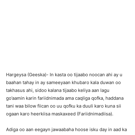
Hargeysa (Geeska)- In kasta oo tijaabo noocan ahi ay u
baahan tahay in ay sameeyaan khubaro kala duwan oo
takhasus ahi, sidoo kalana tijaabo keliya aan lagu
go’aamin karin fariidnimada ama caqliga qofka, haddana
tani waa bilow fiican oo uu qofku ka duuli karo kuna sii
ogaan karo heerkiisa maskaxeed (Fariidnimadiisa).
Adiga oo aan eegayn jawaabaha hoose isku day in aad ka