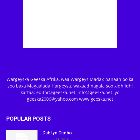
Wargeyska Geeska Afrika, waa Wargeys Madax-banaan oo ka
soo baxa Magaalada Hargeysa. waxaad nagala soo xidhiidhi
kartaa: editor@geeska.net, info@geeska.net iyo
geeska2006@yahoo.com www.geeska.net
POPULAR POSTS
Dab Iyo Cadho
January 18, 2018