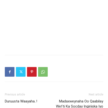
Previous article
Next article
Duruusta Waayaha..!
Madaxweynaha Oo Qaabilay
Wefti Ka Socday Ingiriiska Iyo