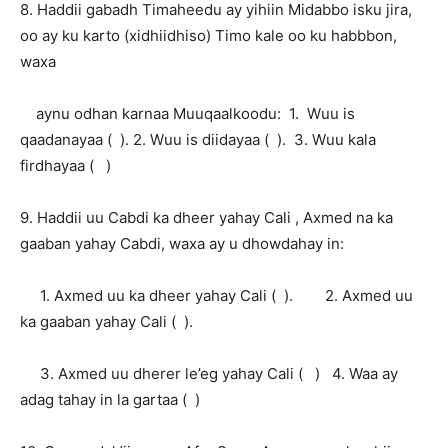
8. Haddii gabadh Timaheedu ay yihiin Midabbo isku jira,
oo ay ku karto (xidhiidhiso) Timo kale oo ku habbbon,
waxa
aynu odhan karnaa Muuqaalkoodu: 1. Wuu is
qaadanayaa ( ). 2. Wuu is diidayaa ( ). 3. Wuu kala
firdhayaa ( )
9. Haddii uu Cabdi ka dheer yahay Cali , Axmed na ka
gaaban yahay Cabdi, waxa ay u dhowdahay in:
1. Axmed uu ka dheer yahay Cali ( ). 2. Axmed uu
ka gaaban yahay Cali ( ).
3. Axmed uu dherer le’eg yahay Cali ( ) 4. Waa ay
adag tahay in la gartaa ( )