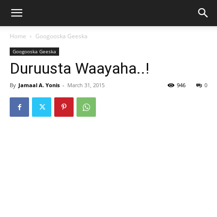
Home
Googooska Geeska
Googooska Geeska
Duruusta Waayaha..!
By
Jamaal A. Yonis
-
March 31, 2015
946
0