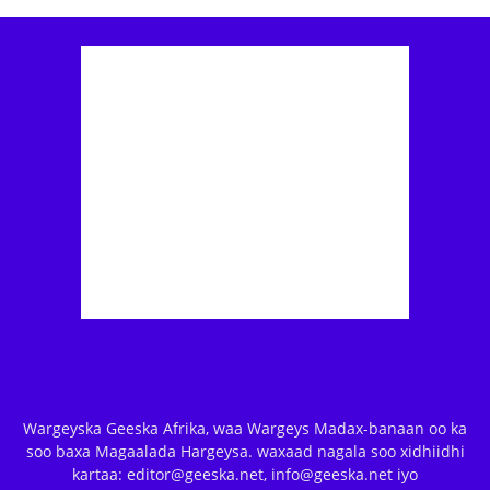
Wargeyska Geeska Afrika, waa Wargeys Madax-banaan oo ka
soo baxa Magaalada Hargeysa. waxaad nagala soo xidhiidhi
kartaa: editor@geeska.net, info@geeska.net iyo