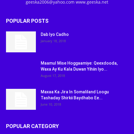
geeska2006@yahoo.com www.geeska.net
POPULAR POSTS
Dab Iyo Cadho
January 18, 2018
Maamul Mise Hoggaamiye: Qeexdooda,
Waxa Ay Ku Kala Duwan Yihiin Iyo...
August 17, 2018
Maxaa Ka Jira In Somaliland Loogu
Tashaday Shirkii Baydhabo Ee...
June 10, 2018
POPULAR CATEGORY