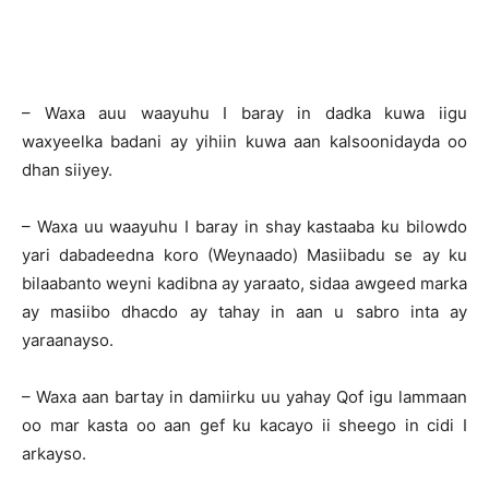
– Waxa auu waayuhu I baray in dadka kuwa iigu
waxyeelka badani ay yihiin kuwa aan kalsoonidayda oo
dhan siiyey.
– Waxa uu waayuhu I baray in shay kastaaba ku bilowdo
yari dabadeedna koro (Weynaado) Masiibadu se ay ku
bilaabanto weyni kadibna ay yaraato, sidaa awgeed marka
ay masiibo dhacdo ay tahay in aan u sabro inta ay
yaraanayso.
– Waxa aan bartay in damiirku uu yahay Qof igu lammaan
oo mar kasta oo aan gef ku kacayo ii sheego in cidi I
arkayso.