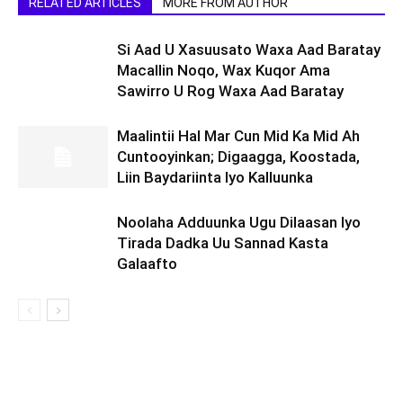
RELATED ARTICLES
MORE FROM AUTHOR
Si Aad U Xasuusato Waxa Aad Baratay
Macallin Noqo, Wax Kuqor Ama
Sawirro U Rog Waxa Aad Baratay
Maalintii Hal Mar Cun Mid Ka Mid Ah
Cuntooyinkan; Digaagga, Koostada,
Liin Baydariinta Iyo Kalluunka
Noolaha Adduunka Ugu Dilaasan Iyo
Tirada Dadka Uu Sannad Kasta
Galaafto