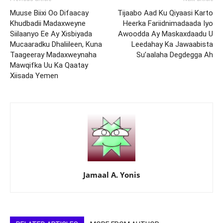
Muuse Biixi Oo Difaacay
Tijaabo Aad Ku Qiyaasi Karto
Khudbadii Madaxweyne
Heerka Fariidnimadaada Iyo
Siilaanyo Ee Ay Xisbiyada
Awoodda Ay Maskaxdaadu U
Mucaaradku Dhaliileen, Kuna
Leedahay Ka Jawaabista
Taageeray Madaxweynaha
Su’aalaha Degdegga Ah
Mawqifka Uu Ka Qaatay
Xiisada Yemen
Jamaal A. Yonis