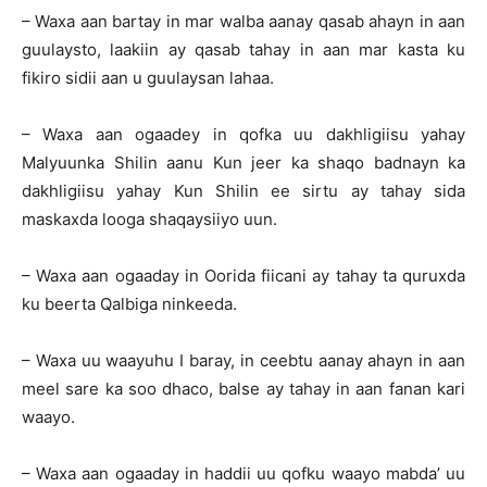
– Waxa aan bartay in mar walba aanay qasab ahayn in aan
guulaysto, laakiin ay qasab tahay in aan mar kasta ku
fikiro sidii aan u guulaysan lahaa.
– Waxa aan ogaadey in qofka uu dakhligiisu yahay
Malyuunka Shilin aanu Kun jeer ka shaqo badnayn ka
dakhligiisu yahay Kun Shilin ee sirtu ay tahay sida
maskaxda looga shaqaysiiyo uun.
– Waxa aan ogaaday in Oorida fiicani ay tahay ta quruxda
ku beerta Qalbiga ninkeeda.
– Waxa uu waayuhu I baray, in ceebtu aanay ahayn in aan
meel sare ka soo dhaco, balse ay tahay in aan fanan kari
waayo.
– Waxa aan ogaaday in haddii uu qofku waayo mabda’ uu