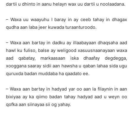
dartii u dhinto in aanu helayn wax uu dartii u noolaadana.
– Waxa uu waayuhu I baray in ay ceeb tahay in dhagax
qudha aan laba jeer kuwada turaanturoodo.
– Waxa aan bartay in dadku ay illaabayaan dhaqsaha aad
hawl ku fuliso, balse ay weligood xasuusnaanayaan waxa
aad qabatay, markaasaan iska dhaafay degdegga,
xooggana saaray sidii aan hawsha u qaban lahaa sida ugu
quruxda badan muddaba ha qaadato ee.
– Waxa aan bartay in hadyad yar oo aan la filaynin in aan
bixiyaa ay ka qiimo badan tahay hadyad aad u weyn oo
qofka aan siinayaa sii og yahay.