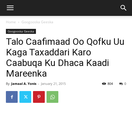
Home
Googooska Geeska
Googooska Geeska
Talo Caafimaad Oo Qofku Uu
Kaga Taxaddari Karo
Caabuqa Ku Dhaca Kaadi
Mareenka
By
Jamaal A. Yonis
-
January 21, 2015
804
0