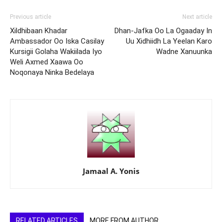
Previous article
Next article
Xildhibaan Khadar
Dhan-Jafka Oo La Ogaaday In
Ambassador Oo Iska Casilay
Uu Xidhiidh La Yeelan Karo
Kursigii Golaha Wakiilada Iyo
Wadne Xanuunka
Weli Axmed Xaawa Oo
Noqonaya Ninka Bedelaya
Jamaal A. Yonis
RELATED ARTICLES
MORE FROM AUTHOR