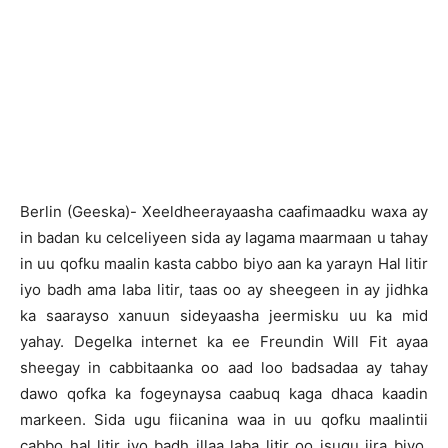
Berlin (Geeska)- Xeeldheerayaasha caafimaadku waxa ay
in badan ku celceliyeen sida ay lagama maarmaan u tahay
in uu qofku maalin kasta cabbo biyo aan ka yarayn Hal litir
iyo badh ama laba litir, taas oo ay sheegeen in ay jidhka
ka saarayso xanuun sideyaasha jeermisku uu ka mid
yahay. Degelka internet ka ee Freundin Will Fit ayaa
sheegay in cabbitaanka oo aad loo badsadaa ay tahay
dawo qofka ka fogeynaysa caabuq kaga dhaca kaadin
markeen. Sida ugu fiicanina waa in uu qofku maalintii
cabbo hal litir iyo badh illaa laba litir oo isugu jira biyo,