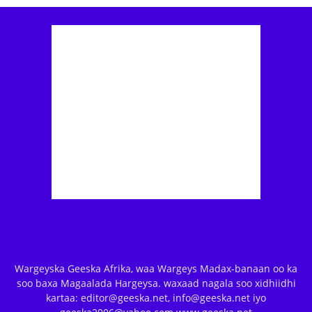
Wargeyska Geeska Afrika, waa Wargeys Madax-banaan oo ka
soo baxa Magaalada Hargeysa. waxaad nagala soo xidhiidhi
kartaa: editor@geeska.net, info@geeska.net iyo