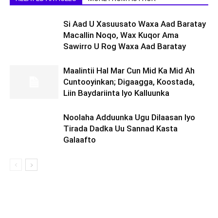
Si Aad U Xasuusato Waxa Aad Baratay
Macallin Noqo, Wax Kuqor Ama
Sawirro U Rog Waxa Aad Baratay
Maalintii Hal Mar Cun Mid Ka Mid Ah
Cuntooyinkan; Digaagga, Koostada,
Liin Baydariinta Iyo Kalluunka
Noolaha Adduunka Ugu Dilaasan Iyo
Tirada Dadka Uu Sannad Kasta
Galaafto