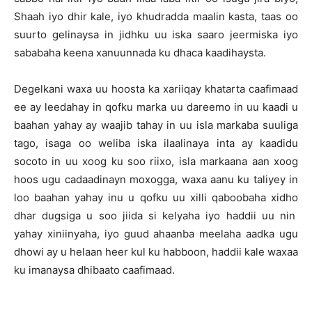
Shaah iyo dhir kale, iyo khudradda maalin kasta, taas oo
suurto gelinaysa in jidhku uu iska saaro jeermiska iyo
sababaha keena xanuunnada ku dhaca kaadihaysta.
Degelkani waxa uu hoosta ka xariiqay khatarta caafimaad
ee ay leedahay in qofku marka uu dareemo in uu kaadi u
baahan yahay ay waajib tahay in uu isla markaba suuliga
tago, isaga oo weliba iska ilaalinaya inta ay kaadidu
socoto in uu xoog ku soo riixo, isla markaana aan xoog
hoos ugu cadaadinayn moxogga, waxa aanu ku taliyey in
loo baahan yahay inu u qofku uu xilli qaboobaha xidho
dhar dugsiga u soo jiida si kelyaha iyo haddii uu nin
yahay xiniinyaha, iyo guud ahaanba meelaha aadka ugu
dhowi ay u helaan heer kul ku habboon, haddii kale waxaa
ku imanaysa dhibaato caafimaad.