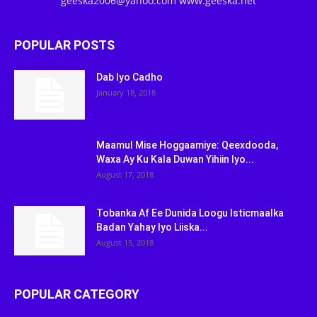
geeska2006@yahoo.com www.geeska.net
POPULAR POSTS
Dab Iyo Cadho
January 18, 2018
Maamul Mise Hoggaamiye: Qeexdooda,
Waxa Ay Ku Kala Duwan Yihiin Iyo...
August 17, 2018
Tobanka Af Ee Dunida Loogu Isticmaalka
Badan Yahay Iyo Liiska...
August 15, 2018
POPULAR CATEGORY