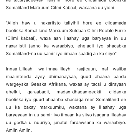
Somaliland Marxuum Cilmi Kabaal, waxaana uu yidhi:
"Alleh haw u naxariisto taliyihii hore ee ciidamada
booliska Somaliland Marxuum Suldaan Cilmi Rooble Furre
(Cilmi kabaal), waxa aan ilaahay uga baryayaa in uu
naxariistii janno ka waraabiyo, eheladii iyo shacabka
Somaliland-na uu samir iyo iimaan saadiq ah ka siiyo".
Innaa-Lillaahi wa-innaa-Illayhi raajicuun, naf waliba
maalinteeda ayey dhimanaysaa, guud ahaana bahda
wargeyska Geeska Afrikana, waxaa ay tacsi u dirayaan
ehelkii, qaraabadii, madax-dhaqameedkii, ciidanka
booliska iyo guud ahaanba shacbiga reer Somaliland ee
uu ka baxay marxuumku, waxaana ay Illaahay uga
baryeyaan in uu samir iyo iimaan ka siiyo isagana Illaahay
uu godka u nuuriyo, janatul fardawsana ka waraabiyo.
Amiin Amiin.