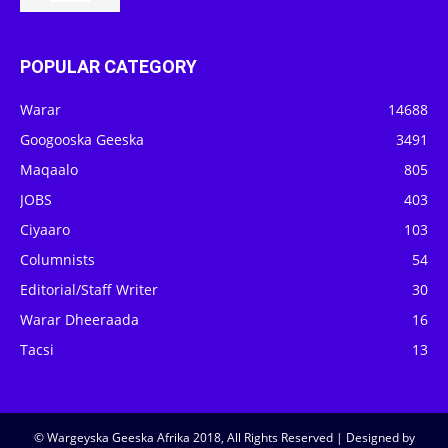
POPULAR CATEGORY
Warar
14688
Googooska Geeska
3491
Maqaalo
805
JOBS
403
Ciyaaro
103
Columnists
54
Editorial/Staff Writer
30
Warar Dheeraada
16
Tacsi
13
© Wargeyska Geeska Afrika 2018, All Rights Reserved | Designed by