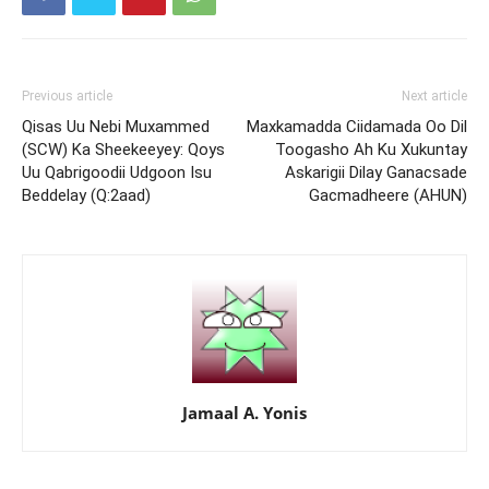
Previous article
Next article
Qisas Uu Nebi Muxammed
Maxkamadda Ciidamada Oo Dil
(SCW) Ka Sheekeeyey: Qoys
Toogasho Ah Ku Xukuntay
Uu Qabrigoodii Udgoon Isu
Askarigii Dilay Ganacsade
Beddelay (Q:2aad)
Gacmadheere (AHUN)
Jamaal A. Yonis