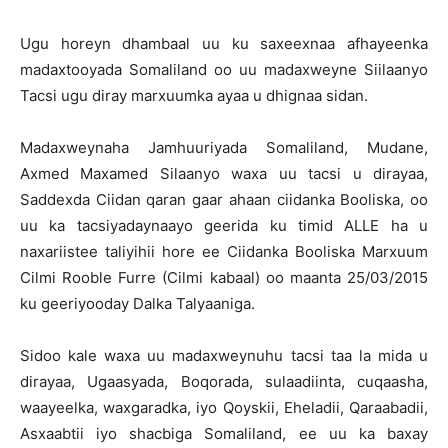
Ugu horeyn dhambaal uu ku saxeexnaa afhayeenka
madaxtooyada Somaliland oo uu madaxweyne Siilaanyo
Tacsi ugu diray marxuumka ayaa u dhignaa sidan.
Madaxweynaha Jamhuuriyada Somaliland, Mudane,
Axmed Maxamed Silaanyo waxa uu tacsi u dirayaa,
Saddexda Ciidan qaran gaar ahaan ciidanka Booliska, oo
uu ka tacsiyadaynaayo geerida ku timid ALLE ha u
naxariistee taliyihii hore ee Ciidanka Booliska Marxuum
Cilmi Rooble Furre (Cilmi kabaal) oo maanta 25/03/2015
ku geeriyooday Dalka Talyaaniga.
Sidoo kale waxa uu madaxweynuhu tacsi taa la mida u
dirayaa, Ugaasyada, Boqorada, sulaadiinta, cuqaasha,
waayeelka, waxgaradka, iyo Qoyskii, Eheladii, Qaraabadii,
Asxaabtii iyo shacbiga Somaliland, ee uu ka baxay