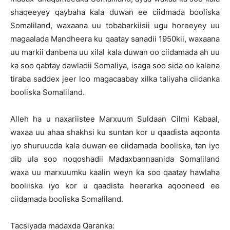
shaqeeyey qaybaha kala duwan ee ciidmada booliska
Somaliland, waxaana uu tobabarkiisii ugu horeeyey uu
magaalada Mandheera ku qaatay sanadii 1950kii, waxaana
uu markii danbena uu xilal kala duwan oo ciidamada ah uu
ka soo qabtay dawladii Somaliya, isaga soo sida oo kalena
tiraba saddex jeer loo magacaabay xilka taliyaha ciidanka
booliska Somaliland.
Alleh ha u naxariistee Marxuum Suldaan Cilmi Kabaal,
waxaa uu ahaa shakhsi ku suntan kor u qaadista aqoonta
iyo shuruucda kala duwan ee ciidamada booliska, tan iyo
dib ula soo noqoshadii Madaxbannaanida Somaliland
waxa uu marxuumku kaalin weyn ka soo qaatay hawlaha
booliiska iyo kor u qaadista heerarka aqooneed ee
ciidamada booliska Somaliland.
Tacsiyada madaxda Qaranka: