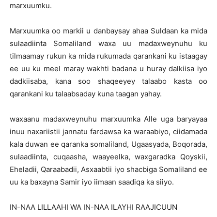
marxuumku.
Marxuumka oo markii u danbaysay ahaa Suldaan ka mida
sulaadiinta Somaliland waxa uu madaxweynuhu ku
tilmaamay rukun ka mida rukumada qarankani ku istaagay
ee uu ku meel maray wakhti badana u huray dalkiisa iyo
dadkiisaba, kana soo shaqeeyey talaabo kasta oo
qarankani ku talaabsaday kuna taagan yahay.
waxaanu madaxweynuhu marxuumka Alle uga baryayaa
inuu naxariistii jannatu fardawsa ka waraabiyo, ciidamada
kala duwan ee qaranka somaliland, Ugaasyada, Boqorada,
sulaadiinta, cuqaasha, waayeelka, waxgaradka Qoyskii,
Eheladii, Qaraabadii, Asxaabtii iyo shacbiga Somaliland ee
uu ka baxayna Samir iyo iimaan saadiqa ka siiyo.
IN-NAA LILLAAHI WA IN-NAA ILAYHI RAAJICUUN