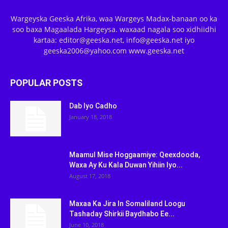
Wargeyska Geeska Afrika, waa Wargeys Madax-banaan oo ka
soo baxa Magaalada Hargeysa. waxaad nagala soo xidhiidhi
kartaa: editor@geeska.net, info@geeska.net iyo
geeska2006@yahoo.com www.geeska.net
POPULAR POSTS
Dab Iyo Cadho
January 18, 2018
Maamul Mise Hoggaamiye: Qeexdooda,
Waxa Ay Ku Kala Duwan Yihiin Iyo...
August 17, 2018
Maxaa Ka Jira In Somaliland Loogu
Tashaday Shirkii Baydhabo Ee...
June 10, 2018