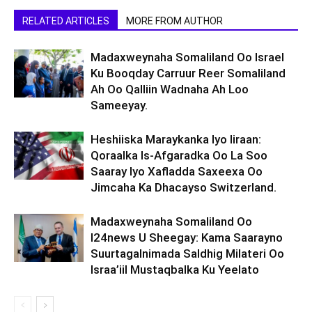
RELATED ARTICLES
MORE FROM AUTHOR
Madaxweynaha Somaliland Oo Israel
Ku Booqday Carruur Reer Somaliland
Ah Oo Qalliin Wadnaha Ah Loo
Sameeyay.
Heshiiska Maraykanka Iyo Iiraan:
Qoraalka Is-Afgaradka Oo La Soo
Saaray Iyo Xafladda Saxeexa Oo
Jimcaha Ka Dhacayso Switzerland.
Madaxweynaha Somaliland Oo
I24news U Sheegay: Kama Saarayno
Suurtagalnimada Saldhig Milateri Oo
Israa’iil Mustaqbalka Ku Yeelato