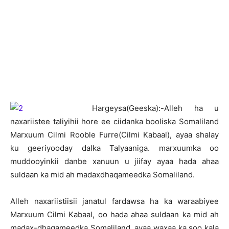
H
argeysa(Geeska):-Alleh ha u
naxariistee taliyihii hore ee ciidanka booliska Somaliland
Marxuum Cilmi Rooble Furre(Cilmi Kabaal), ayaa shalay
ku geeriyooday dalka Talyaaniga. marxuumka oo
muddooyinkii danbe xanuun u jiifay ayaa hada ahaa
suldaan ka mid ah madaxdhaqameedka Somaliland.
Alleh naxariistiisii janatul fardawsa ha ka waraabiyee
Marxuum Cilmi Kabaal, oo hada ahaa suldaan ka mid ah
madax-dhaqameedka Somaliland, ayaa waxaa ka soo kala