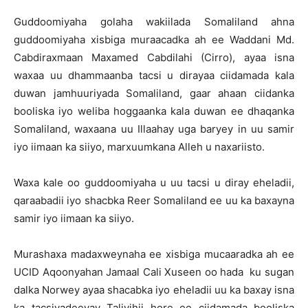
Guddoomiyaha golaha wakiilada Somaliland ahna
guddoomiyaha xisbiga muraacadka ah ee Waddani Md.
Cabdiraxmaan Maxamed Cabdilahi (Cirro), ayaa isna
waxaa uu dhammaanba tacsi u dirayaa ciidamada kala
duwan jamhuuriyada Somaliland, gaar ahaan ciidanka
booliska iyo weliba hoggaanka kala duwan ee dhaqanka
Somaliland, waxaana uu Illaahay uga baryey in uu samir
iyo iimaan ka siiyo, marxuumkana Alleh u naxariisto.
Waxa kale oo guddoomiyaha u uu tacsi u diray eheladii,
qaraabadii iyo shacbka Reer Somaliland ee uu ka baxayna
samir iyo iimaan ka siiyo.
Murashaxa madaxweynaha ee xisbiga mucaaradka ah ee
UCID Aqoonyahan Jamaal Cali Xuseen oo hada ku sugan
dalka Norwey ayaa shacabka iyo eheladii uu ka baxay isna
ka tacsiyadeeyay Taliyihii hore ee ciidamada booliska