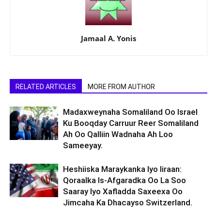
Jamaal A. Yonis
RELATED ARTICLES
MORE FROM AUTHOR
Madaxweynaha Somaliland Oo Israel
Ku Booqday Carruur Reer Somaliland
Ah Oo Qalliin Wadnaha Ah Loo
Sameeyay.
Heshiiska Maraykanka Iyo Iiraan:
Qoraalka Is-Afgaradka Oo La Soo
Saaray Iyo Xafladda Saxeexa Oo
Jimcaha Ka Dhacayso Switzerland.