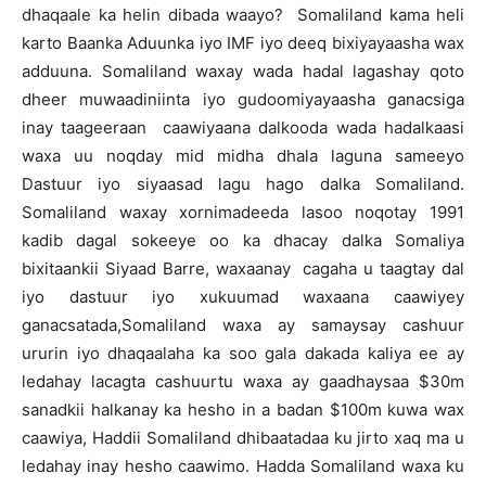
dhaqaale ka helin dibada waayo? Somaliland kama heli
karto Baanka Aduunka iyo IMF iyo deeq bixiyayaasha wax
adduuna. Somaliland waxay wada hadal lagashay qoto
dheer muwaadiniinta iyo gudoomiyayaasha ganacsiga
inay taageeraan caawiyaana dalkooda wada hadalkaasi
waxa uu noqday mid midha dhala laguna sameeyo
Dastuur iyo siyaasad lagu hago dalka Somaliland.
Somaliland waxay xornimadeeda lasoo noqotay 1991
kadib dagal sokeeye oo ka dhacay dalka Somaliya
bixitaankii Siyaad Barre, waxaanay cagaha u taagtay dal
iyo dastuur iyo xukuumad waxaana caawiyey
ganacsatada,Somaliland waxa ay samaysay cashuur
ururin iyo dhaqaalaha ka soo gala dakada kaliya ee ay
ledahay lacagta cashuurtu waxa ay gaadhaysaa $30m
sanadkii halkanay ka hesho in a badan $100m kuwa wax
caawiya, Haddii Somaliland dhibaatadaa ku jirto xaq ma u
ledahay inay hesho caawimo. Hadda Somaliland waxa ku