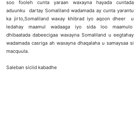
soo fooleh cunta yaraan waxayna hayada cuntada
aduunku dartay Somaliland wadamada ay cunta yarantu
ka jirto,Somaliland waxay khibrad iyo aqoon dheer u
ledahay maamul wadaaga iyo sida loo maamulo
dhibaatada dabeecigaa waxayna Somaliland u eegtahay
wadamada casriga ah waxayna dhaqalaha u samaysaa si
macquula.
Saleban siciid kabadhe