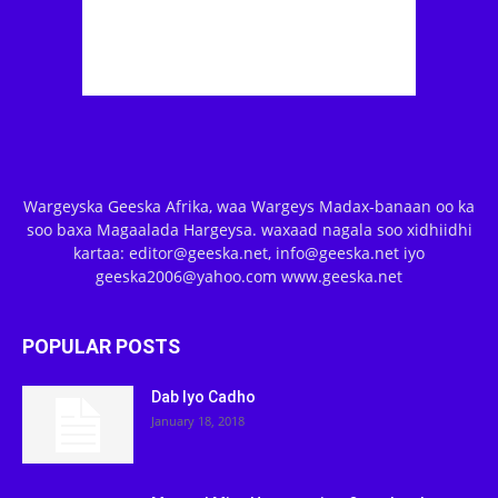
Wargeyska Geeska Afrika, waa Wargeys Madax-banaan oo ka
soo baxa Magaalada Hargeysa. waxaad nagala soo xidhiidhi
kartaa: editor@geeska.net, info@geeska.net iyo
geeska2006@yahoo.com www.geeska.net
POPULAR POSTS
Dab Iyo Cadho
January 18, 2018