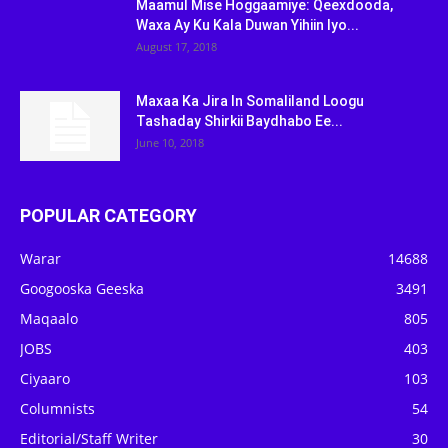
Maamul Mise Hoggaamiye: Qeexdooda,
Waxa Ay Ku Kala Duwan Yihiin Iyo...
August 17, 2018
Maxaa Ka Jira In Somaliland Loogu
Tashaday Shirkii Baydhabo Ee...
June 10, 2018
POPULAR CATEGORY
Warar
14688
Googooska Geeska
3491
Maqaalo
805
JOBS
403
Ciyaaro
103
Columnists
54
Editorial/Staff Writer
30