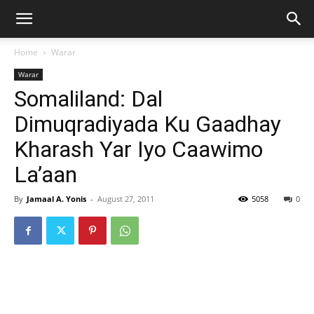
Home
Warar
Warar
Somaliland: Dal
Dimuqradiyada Ku Gaadhay
Kharash Yar Iyo Caawimo
La’aan
By
Jamaal A. Yonis
-
August 27, 2011
5058
0