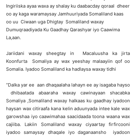
Ingiriiska ayaa waxa ay shalay ku daabacday qoraal dheer
oo ay kaga waramaysay Jamhuuriyada Somaliland kaas
oo uu Ciwaan uga Dhigtay Somaliland waxay
Dumuqraadiyada Ku Gaadhay Qarashyar iyo Caawima
La,aan.
Jariidani waxay sheegtay in Macaluusha ka jirta
Koonfurta Somaliya ay wax yeeshay malaayiin qof oo
Somalia. Iyadoo Somaliland ka hadlaysa waxay tidhi
“Dalka yar ee aan dhaqaalaha lahayn ee ay isagaba hayso
dhibaatada abaaraha waxay cawinayaan shacabka
Somaliya ,Somaliland waxay halkaas ku gaadhay iyadoon
haysan wax citiraafa kana kelin aduunyada intee kale wax
garowshaa iyo caawimahaa saacidaada toona waana wax
cajiiba. Lakiin Somaliland waxay ciyaartay firfircooni
iyadoo samaysay dhaqale iyo daganaansho iyadoon