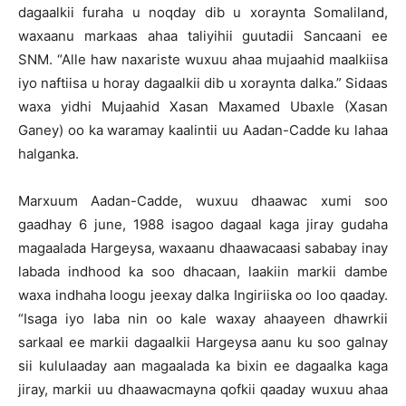
dagaalkii furaha u noqday dib u xoraynta Somaliland,
waxaanu markaas ahaa taliyihii guutadii Sancaani ee
SNM. “Alle haw naxariste wuxuu ahaa mujaahid maalkiisa
iyo naftiisa u horay dagaalkii dib u xoraynta dalka.” Sidaas
waxa yidhi Mujaahid Xasan Maxamed Ubaxle (Xasan
Ganey) oo ka waramay kaalintii uu Aadan-Cadde ku lahaa
halganka.
Marxuum Aadan-Cadde, wuxuu dhaawac xumi soo
gaadhay 6 june, 1988 isagoo dagaal kaga jiray gudaha
magaalada Hargeysa, waxaanu dhaawacaasi sababay inay
labada indhood ka soo dhacaan, laakiin markii dambe
waxa indhaha loogu jeexay dalka Ingiriiska oo loo qaaday.
“Isaga iyo laba nin oo kale waxay ahaayeen dhawrkii
sarkaal ee markii dagaalkii Hargeysa aanu ku soo galnay
sii kululaaday aan magaalada ka bixin ee dagaalka kaga
jiray, markii uu dhaawacmayna qofkii qaaday wuxuu ahaa