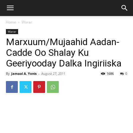
Home
Warar
Warar
Marxuum/Mujaahid Aadan-
Cadde Oo Shalay Ku
Geeriyooday Dalka Ingiriiska
By
Jamaal A. Yonis
-
August 27, 2011
1686
0