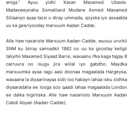
aniga.” Ayuu yidhi Xasan Maxamed Ubaxle.
Madaxweynaha Somaliland Mudane Axmed Maxamed
Siilaanyo ayaa tacsi u diray ummada, qoyska iyo asxaabta
uu ka geeriyooday marxuum Aadan Cadde.
Alle haw naxariste Marxuum Aadan-Cadde, wuxuu ururkii
SNM ku biiray sannadkii 1982 oo uu ka goostay keligii
taliyihii Maxamed Siyaad Barre, waxaanu ifka kaga tagay 8
carruura oo isugu jira wiilal iyo gabdho. Maydka
marxuumka ayaa lagu aasi doonaa magaalada Hargeysa,
waxaana la diyaarinayaa sidii loo habayn lahaa isku xidhka
diyaaradaha ee looga soo qaadi lahaa magaalada London
ee dalka Ingiriiska. Alle haw naxariisto Marxuum Aadan
Cabdi Abyan (Aadan-Cadde).