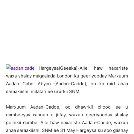
H
argeysa(Geeska)-Alle haw naxariste
waxa shalay magaalada London ku geeriyooday Marxuum
Aadan Cabdi Abyan (Aadan-Cadde), oo ka mid ahaa
saraakiishii milatari ee ururkii SNM.
Marxuum Aadan-Cadde, oo dhawrkii bilood ee u
dambeeyay xanuun u jiifay, wuxuu geeriyooday shalay
gelinkii dambe. Alle haw naxariste Aadan-Cadde, wuxuu
ahaa saraakiishii SNM ee 31 May Hargeysa ku soo gashay