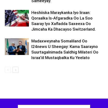
Sameeyay.
Heshiiska Maraykanka Iyo Iiraan:
Qoraalka Is-Afgaradka Oo La Soo
Saaray Iyo Xafladda Saxeexa Oo
Jimcaha Ka Dhacayso Switzerland.
Madaxweynaha Somaliland Oo
I24news U Sheegay: Kama Saarayno
Suurtagalnimada Saldhig Milateri Oo
Israa’iil Mustaqbalka Ku Yeelato