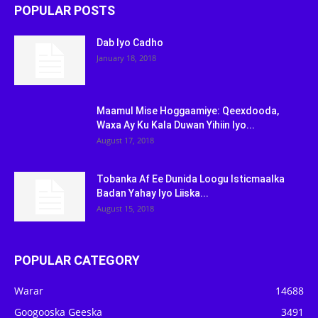
POPULAR POSTS
Dab Iyo Cadho
January 18, 2018
Maamul Mise Hoggaamiye: Qeexdooda,
Waxa Ay Ku Kala Duwan Yihiin Iyo...
August 17, 2018
Tobanka Af Ee Dunida Loogu Isticmaalka
Badan Yahay Iyo Liiska...
August 15, 2018
POPULAR CATEGORY
Warar
14688
Googooska Geeska
3491