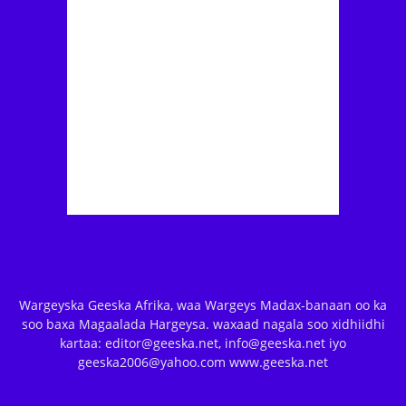
Wargeyska Geeska Afrika, waa Wargeys Madax-banaan oo ka
soo baxa Magaalada Hargeysa. waxaad nagala soo xidhiidhi
kartaa: editor@geeska.net, info@geeska.net iyo
geeska2006@yahoo.com www.geeska.net