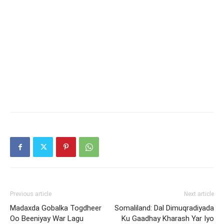
Previous article
Next article
Madaxda Gobalka Togdheer
Somaliland: Dal Dimuqradiyada
Oo Beeniyay War Lagu
Ku Gaadhay Kharash Yar Iyo