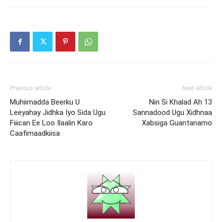
Previous article
Next article
Muhiimadda Beerku U
Nin Si Khalad Ah 13
Leeyahay Jidhka Iyo Sida Ugu
Sannadood Ugu Xidhnaa
Fiiican Ee Loo Ilaalin Karo
Xabsiga Guantanamo
Caafimaadkiisa