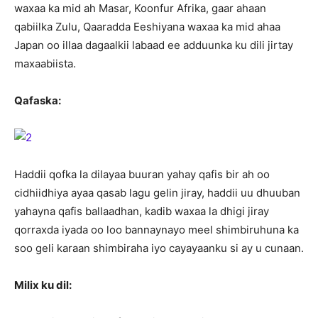
waxaa ka mid ah Masar, Koonfur Afrika, gaar ahaan
qabiilka Zulu, Qaaradda Eeshiyana waxaa ka mid ahaa
Japan oo illaa dagaalkii labaad ee adduunka ku dili jirtay
maxaabiista.
Qafaska:
Haddii qofka la dilayaa buuran yahay qafis bir ah oo
cidhiidhiya ayaa qasab lagu gelin jiray, haddii uu dhuuban
yahayna qafis ballaadhan, kadib waxaa la dhigi jiray
qorraxda iyada oo loo bannaynayo meel shimbiruhuna ka
soo geli karaan shimbiraha iyo cayayaanku si ay u cunaan.
Milix ku dil: