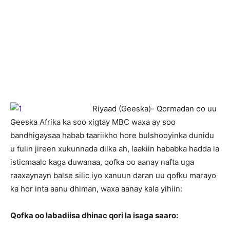
Riyaad (Geeska)- Qormadan oo uu
Geeska Afrika ka soo xigtay MBC waxa ay soo
bandhigaysaa habab taariikho hore bulshooyinka dunidu
u fulin jireen xukunnada dilka ah, laakiin hababka hadda la
isticmaalo kaga duwanaa, qofka oo aanay nafta uga
raaxaynayn balse silic iyo xanuun daran uu qofku marayo
ka hor inta aanu dhiman, waxa aanay kala yihiin:
Qofka oo labadiisa dhinac qori la isaga saaro: