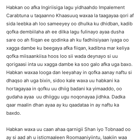
Habkan oo afka Ingiriisiga lagu yidhaahdo Impalement
Carabtuna u taqaanno Khaasuuq waxaa la taagayaa qori af
sida leebka ah loo sameeyey oo dhulka ku dhidban, kadib
qofka dembiilaha ah ee dilka lagu fulinayo ayaa dusha
sare oo ah fiiqan ee qodinka ah ku fadhiisiyaan iyaga oo
xagga dambe ku beegaya afka fiiqan, kadibna mar keliya
qofka miisaankiisa hoos loo sii wada deynayo si uu
qorigaasi inta uu xagga dambe ka soo galo afka uga baxo.
Habkan waxaa looga dan leeyahay in qofka aanay naftu si
dhaqso ah uga bixin, sidoo kale waxa uu habkani ka
hortagayaa in qofku uu dhiig badani ka yimaaddo, oo
gudaha ayaa uu dhiiggu ugu noqonayaa jidhka. Dadka
qaar maalin dhan ayaa ay ku qaadataa in ay naftu ka
baxdo.
Habkan waxa uu caan ahaa qarnigii Shan iyo Tobnaad oo
ay si aad ah u isticmaaleen Roomaaniyiintu, laakiin waa