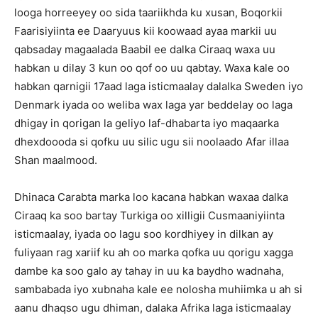
looga horreeyey oo sida taariikhda ku xusan, Boqorkii
Faarisiyiinta ee Daaryuus kii koowaad ayaa markii uu
qabsaday magaalada Baabil ee dalka Ciraaq waxa uu
habkan u dilay 3 kun oo qof oo uu qabtay. Waxa kale oo
habkan qarnigii 17aad laga isticmaalay dalalka Sweden iyo
Denmark iyada oo weliba wax laga yar beddelay oo laga
dhigay in qorigan la geliyo laf-dhabarta iyo maqaarka
dhexdoooda si qofku uu silic ugu sii noolaado Afar illaa
Shan maalmood.
Dhinaca Carabta marka loo kacana habkan waxaa dalka
Ciraaq ka soo bartay Turkiga oo xilligii Cusmaaniyiinta
isticmaalay, iyada oo lagu soo kordhiyey in dilkan ay
fuliyaan rag xariif ku ah oo marka qofka uu qorigu xagga
dambe ka soo galo ay tahay in uu ka baydho wadnaha,
sambabada iyo xubnaha kale ee nolosha muhiimka u ah si
aanu dhaqso ugu dhiman, dalaka Afrika laga isticmaalay