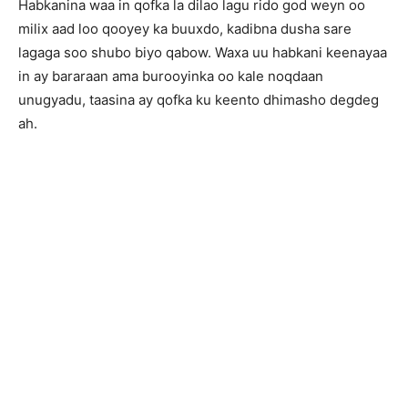
Habkanina waa in qofka la dilao lagu rido god weyn oo
milix aad loo qooyey ka buuxdo, kadibna dusha sare
lagaga soo shubo biyo qabow. Waxa uu habkani keenayaa
in ay bararaan ama burooyinka oo kale noqdaan
unugyadu, taasina ay qofka ku keento dhimasho degdeg
ah.