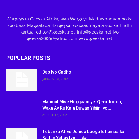
Wargeyska Geeska Afrika, waa Wargeys Madax-banaan oo ka
soo baxa Magaalada Hargeysa. waxaad nagala soo xidhiidhi
kartaa: editor@geeska.net, info@geeska.net iyo
geeska2006@yahoo.com www.geeska.net
POPULAR POSTS
Dab Iyo Cadho
January 18, 2018
Maamul Mise Hoggaamiye: Qeexdooda,
Waxa Ay Ku Kala Duwan Yihiin Iyo...
August 17, 2018
Tobanka Af Ee Dunida Loogu Isticmaalka
Badan Yahay Iyo Liiska...