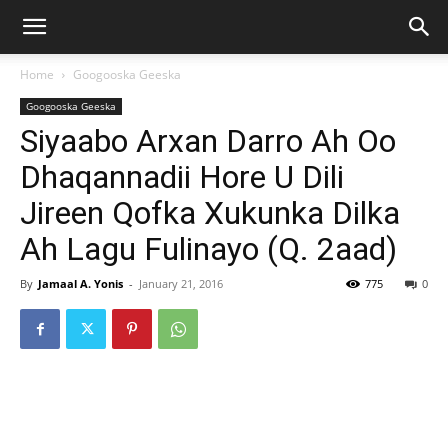
Home
Googooska Geeska
Googooska Geeska
Siyaabo Arxan Darro Ah Oo
Dhaqannadii Hore U Dili
Jireen Qofka Xukunka Dilka
Ah Lagu Fulinayo (Q. 2aad)
By
Jamaal A. Yonis
-
January 21, 2016
775
0