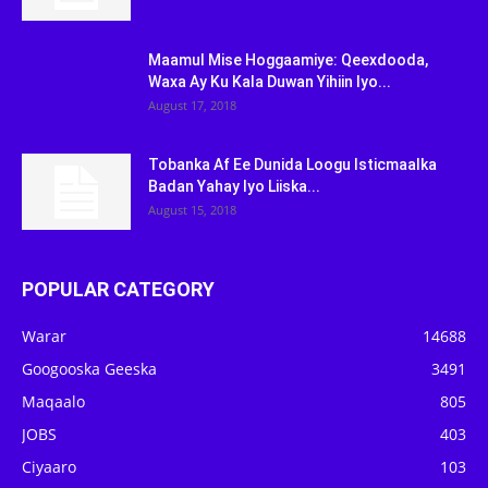
Maamul Mise Hoggaamiye: Qeexdooda,
Waxa Ay Ku Kala Duwan Yihiin Iyo...
August 17, 2018
Tobanka Af Ee Dunida Loogu Isticmaalka
Badan Yahay Iyo Liiska...
August 15, 2018
POPULAR CATEGORY
Warar
14688
Googooska Geeska
3491
Maqaalo
805
JOBS
403
Ciyaaro
103