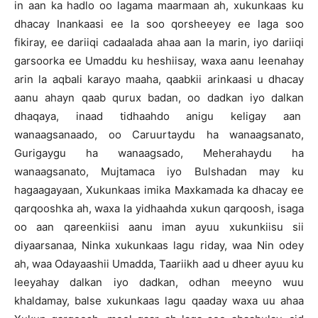
in aan ka hadlo oo lagama maarmaan ah, xukunkaas ku
dhacay Inankaasi ee la soo qorsheeyey ee laga soo
fikiray, ee dariiqi cadaalada ahaa aan la marin, iyo dariiqi
garsoorka ee Umaddu ku heshiisay, waxa aanu leenahay
arin la aqbali karayo maaha, qaabkii arinkaasi u dhacay
aanu ahayn qaab qurux badan, oo dadkan iyo dalkan
dhaqaya, inaad tidhaahdo anigu keligay aan
wanaagsanaado, oo Caruurtaydu ha wanaagsanato,
Gurigaygu ha wanaagsado, Meherahaydu ha
wanaagsanato, Mujtamaca iyo Bulshadan may ku
hagaagayaan, Xukunkaas imika Maxkamada ka dhacay ee
qarqooshka ah, waxa la yidhaahda xukun qarqoosh, isaga
oo aan qareenkiisi aanu iman ayuu xukunkiisu sii
diyaarsanaa, Ninka xukunkaas lagu riday, waa Nin odey
ah, waa Odayaashii Umadda, Taariikh aad u dheer ayuu ku
leeyahay dalkan iyo dadkan, odhan meeyno wuu
khaldamay, balse xukunkaas lagu qaaday waxa uu ahaa