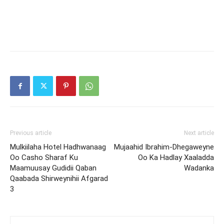
Previous article
Next article
Mulkiilaha Hotel Hadhwanaag
Mujaahid Ibrahim-Dhegaweyne
Oo Casho Sharaf Ku
Oo Ka Hadlay Xaaladda
Maamuusay Gudidii Qaban
Wadanka
Qaabada Shirweynihii Afgarad
3