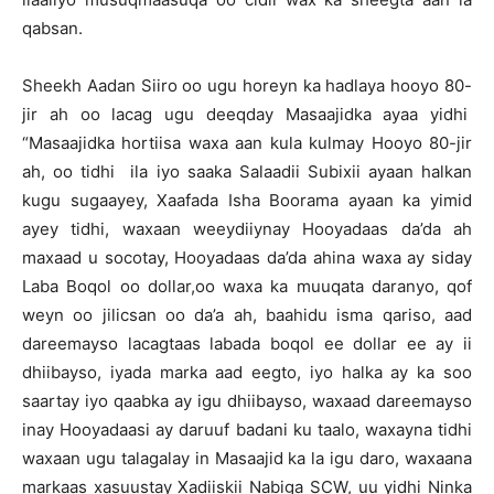
qabsan.
Sheekh Aadan Siiro oo ugu horeyn ka hadlaya hooyo 80-
jir ah oo lacag ugu deeqday Masaajidka ayaa yidhi
“Masaajidka hortiisa waxa aan kula kulmay Hooyo 80-jir
ah, oo tidhi ila iyo saaka Salaadii Subixii ayaan halkan
kugu sugaayey, Xaafada Isha Boorama ayaan ka yimid
ayey tidhi, waxaan weeydiiynay Hooyadaas da’da ah
maxaad u socotay, Hooyadaas da’da ahina waxa ay siday
Laba Boqol oo dollar,oo waxa ka muuqata daranyo, qof
weyn oo jilicsan oo da’a ah, baahidu isma qariso, aad
dareemayso lacagtaas labada boqol ee dollar ee ay ii
dhiibayso, iyada marka aad eegto, iyo halka ay ka soo
saartay iyo qaabka ay igu dhiibayso, waxaad dareemayso
inay Hooyadaasi ay daruuf badani ku taalo, waxayna tidhi
waxaan ugu talagalay in Masaajid ka la igu daro, waxaana
markaas xasuustay Xadiiskii Nabiga SCW, uu yidhi Ninka