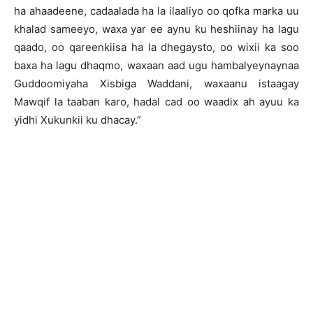
ha ahaadeene, cadaalada ha la ilaaliyo oo qofka marka uu
khalad sameeyo, waxa yar ee aynu ku heshiinay ha lagu
qaado, oo qareenkiisa ha la dhegaysto, oo wixii ka soo
baxa ha lagu dhaqmo, waxaan aad ugu hambalyeynaynaa
Guddoomiyaha Xisbiga Waddani, waxaanu istaagay
Mawqif la taaban karo, hadal cad oo waadix ah ayuu ka
yidhi Xukunkii ku dhacay.”