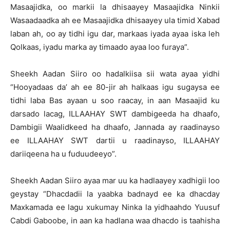
Masaajidka, oo markii la dhisaayey Masaajidka Ninkii
Wasaadaadka ah ee Masaajidka dhisaayey ula timid Xabad
laban ah, oo ay tidhi igu dar, markaas iyada ayaa iska leh
Qolkaas, iyadu marka ay timaado ayaa loo furaya”.
Sheekh Aadan Siiro oo hadalkiisa sii wata ayaa yidhi
“Hooyadaas da’ ah ee 80-jir ah halkaas igu sugaysa ee
tidhi laba Bas ayaan u soo raacay, in aan Masaajid ku
darsado lacag, ILLAAHAY SWT dambigeeda ha dhaafo,
Dambigii Waalidkeed ha dhaafo, Jannada ay raadinayso
ee ILLAAHAY SWT dartii u raadinayso, ILLAAHAY
dariiqeena ha u fuduudeeyo”.
Sheekh Aadan Siiro ayaa mar uu ka hadlaayey xadhigii loo
geystay “Dhacdadii la yaabka badnayd ee ka dhacday
Maxkamada ee lagu xukumay Ninka la yidhaahdo Yuusuf
Cabdi Gaboobe, in aan ka hadlana waa dhacdo is taahisha