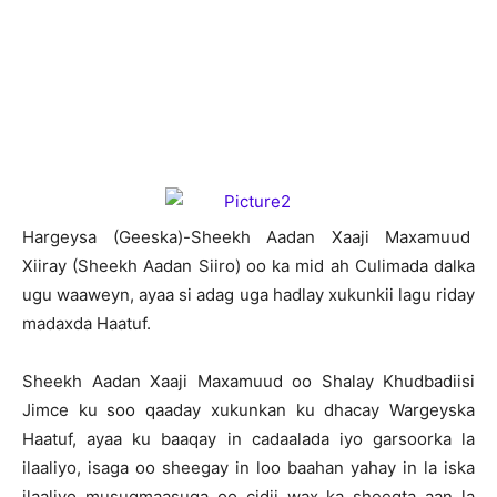
H
argeysa (Geeska)-Sheekh Aadan Xaaji Maxamuud
Xiiray (Sheekh Aadan Siiro) oo ka mid ah Culimada dalka
ugu waaweyn, ayaa si adag uga hadlay xukunkii lagu riday
madaxda Haatuf.
Sheekh Aadan Xaaji Maxamuud oo Shalay Khudbadiisi
Jimce ku soo qaaday xukunkan ku dhacay Wargeyska
Haatuf, ayaa ku baaqay in cadaalada iyo garsoorka la
ilaaliyo, isaga oo sheegay in loo baahan yahay in la iska
ilaaliyo musuqmaasuqa oo cidii wax ka sheegta aan la