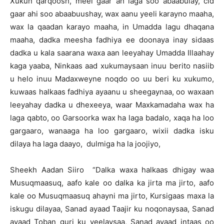
Xukun qarqoosh, meel gaar ah laga soo abaabulay, cid
gaar ahi soo abaabuushay, wax aanu yeeli karayno maaha,
wax la qaadan karayo maaha, in Umadda lagu dhaqana
maaha, dadka meesha fadhiya ee doonaya inay sidaas
dadka u kala saarana waxa aan leeyahay Umadda Illaahay
kaga yaaba, Ninkaas aad xukumaysaan inuu berito nasiib
u helo inuu Madaxweyne noqdo oo uu beri ku xukumo,
kuwaas halkaas fadhiya ayaanu u sheegaynaa, oo waxaan
leeyahay dadka u dhexeeya, waar Maxkamadaha wax ha
laga qabto, oo Garsoorka wax ha laga badalo, xaqa ha loo
gargaaro, wanaaga ha loo gargaaro, wixii dadka isku
dilaya ha laga daayo, dulmiga ha la joojiyo,
Sheekh Aadan Siiro “Dalka waxa halkaas dhigay waa
Musuqmaasuq, aafo kale oo dalka ka jirta ma jirto, aafo
kale oo Musuqmaasuq ahayni ma jirto, Kursigaas maxa la
iskugu dilayaa, Sanad ayaad Taajir ku noqonaysaa, Sanad
ayaad Toban guri ku yeelaysaa, Sanad ayaad intaas oo