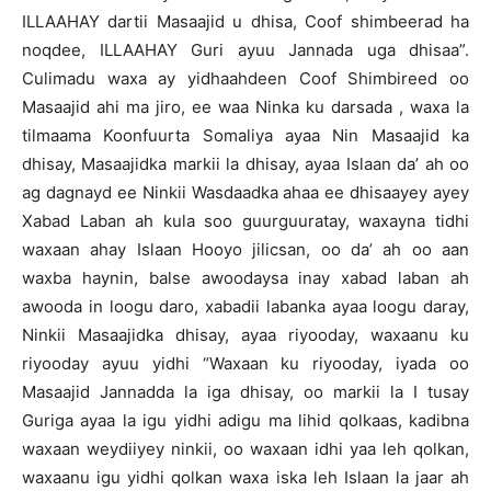
ILLAAHAY dartii Masaajid u dhisa, Coof shimbeerad ha
noqdee, ILLAAHAY Guri ayuu Jannada uga dhisaa”.
Culimadu waxa ay yidhaahdeen Coof Shimbireed oo
Masaajid ahi ma jiro, ee waa Ninka ku darsada , waxa la
tilmaama Koonfuurta Somaliya ayaa Nin Masaajid ka
dhisay, Masaajidka markii la dhisay, ayaa Islaan da’ ah oo
ag dagnayd ee Ninkii Wasdaadka ahaa ee dhisaayey ayey
Xabad Laban ah kula soo guurguuratay, waxayna tidhi
waxaan ahay Islaan Hooyo jilicsan, oo da’ ah oo aan
waxba haynin, balse awoodaysa inay xabad laban ah
awooda in loogu daro, xabadii labanka ayaa loogu daray,
Ninkii Masaajidka dhisay, ayaa riyooday, waxaanu ku
riyooday ayuu yidhi “Waxaan ku riyooday, iyada oo
Masaajid Jannadda la iga dhisay, oo markii la I tusay
Guriga ayaa la igu yidhi adigu ma lihid qolkaas, kadibna
waxaan weydiiyey ninkii, oo waxaan idhi yaa leh qolkan,
waxaanu igu yidhi qolkan waxa iska leh Islaan la jaar ah