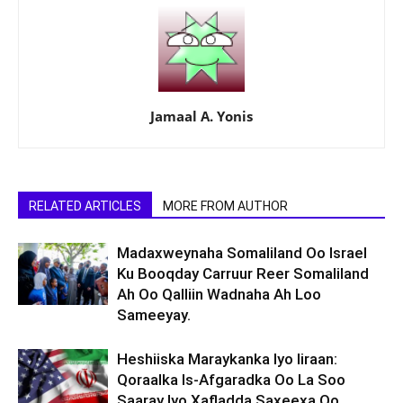
Jamaal A. Yonis
RELATED ARTICLES
MORE FROM AUTHOR
Madaxweynaha Somaliland Oo Israel
Ku Booqday Carruur Reer Somaliland
Ah Oo Qalliin Wadnaha Ah Loo
Sameeyay.
Heshiiska Maraykanka Iyo Iiraan:
Qoraalka Is-Afgaradka Oo La Soo
Saaray Iyo Xafladda Saxeexa Oo