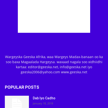
Wargeyska Geeska Afrika, waa Wargeys Madax-banaan oo ka
soo baxa Magaalada Hargeysa. waxaad nagala soo xidhiidhi
kartaa: editor@geeska.net, info@geeska.net iyo
geeska2006@yahoo.com www.geeska.net
POPULAR POSTS
Dab Iyo Cadho
January 18, 2018