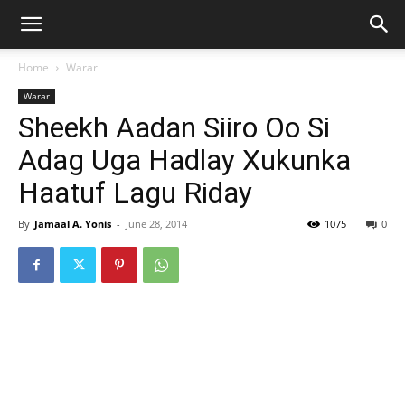
Home
Warar
Warar
Sheekh Aadan Siiro Oo Si
Adag Uga Hadlay Xukunka
Haatuf Lagu Riday
By
Jamaal A. Yonis
-
June 28, 2014
1075
0