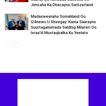
Jimcaha Ka Dhacayso Switzerland.
Madaxweynaha Somaliland Oo
I24news U Sheegay: Kama Saarayno
Suurtagalnimada Saldhig Milateri Oo
Israa’iil Mustaqbalka Ku Yeelato