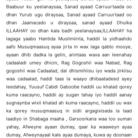
Baabuur ku yeelanaysaa, Sanad ayaad Carruurtaada oo
dhan Yurub ugu diraysaa, Sanad ayaad Carruurtaad oo
dhan Jaamacado u diraysaa, sanad ayaad Dhulka
ILLAAHAY oo dhan kala badh yeelanaysaa,ILLAAHAY ha
lagaga yaabo Hantida Muslimiinta, haddii la yidhaahdo
aafo Musuqmaasuq ayaa jirta in wax laga qabto mooye,
ayaan dhib dadka la gelin, arintaas waxa aan leenahay
cadaaladi umey dhicin, Rag Gogoshii waa Nabad, Rag
gogoshii waa Cadaalad, dal dhismihiisu iyo wada jirkiisu
waa cadaalad, haddi taas la waayo dhibaatadeed ayey
leedahay, Yuusuf Cabdi Gaboobe haddii uu khalad qorey
kuma raacayno, haddii ay sugan tahay iyo haddii aanay
sugnaynba wixii khalad ah kuma raacayno, haddii uu wax
ka qorey musuqmaasuq in sidii argagixisada la laad
laadiyo in Shabaga maaha , Garsoorkana waa loo suman
yahay, Afweyne ayaan dumay, qaar ka waaweyn ayaa
dumay, Afweynayaal kale ayaa dumaya, kuwa ay doonaan