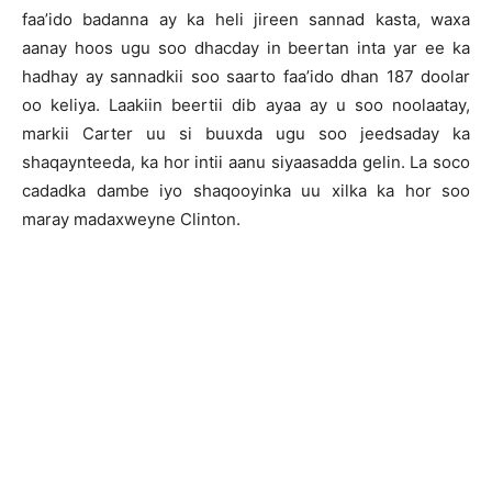
faa’ido badanna ay ka heli jireen sannad kasta, waxa
aanay hoos ugu soo dhacday in beertan inta yar ee ka
hadhay ay sannadkii soo saarto faa’ido dhan 187 doolar
oo keliya. Laakiin beertii dib ayaa ay u soo noolaatay,
markii Carter uu si buuxda ugu soo jeedsaday ka
shaqaynteeda, ka hor intii aanu siyaasadda gelin. La soco
cadadka dambe iyo shaqooyinka uu xilka ka hor soo
maray madaxweyne Clinton.