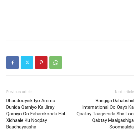
Previous article
Next article
Dhacdooyink Iyo Arrimo
Bangiga Dahabshiil
Dunida Qarniyo Ka Jiray
International Oo Qayb Ka
Qarniyo Oo Fahamkoodu Hal-
Qaatay Taageerida Shir Loo
Xidhaale Ku Noqday
Qabtay Maalgashiga
Baadhayaasha
Soomaalida