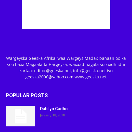
Wargeyska Geeska Afrika, waa Wargeys Madax-banaan oo ka
soo baxa Magaalada Hargeysa. waxaad nagala soo xidhiidhi
kartaa: editor@geeska.net, info@geeska.net iyo
geeska2006@yahoo.com www.geeska.net
POPULAR POSTS
Dab Iyo Cadho
January 18, 2018