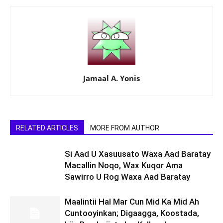
Jamaal A. Yonis
RELATED ARTICLES
MORE FROM AUTHOR
Si Aad U Xasuusato Waxa Aad Baratay
Macallin Noqo, Wax Kuqor Ama
Sawirro U Rog Waxa Aad Baratay
Maalintii Hal Mar Cun Mid Ka Mid Ah
Cuntooyinkan; Digaagga, Koostada,