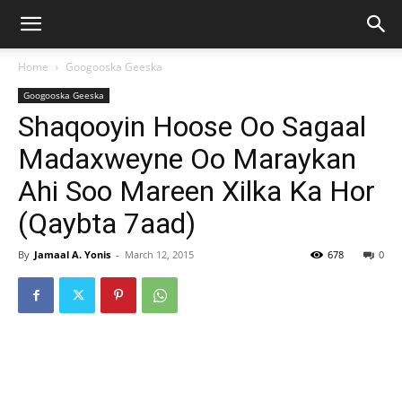
Home
Googooska Geeska
Googooska Geeska
Shaqooyin Hoose Oo Sagaal
Madaxweyne Oo Maraykan
Ahi Soo Mareen Xilka Ka Hor
(Qaybta 7aad)
By
Jamaal A. Yonis
-
March 12, 2015
678
0