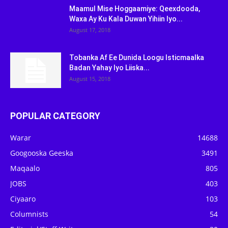
Maamul Mise Hoggaamiye: Qeexdooda,
Waxa Ay Ku Kala Duwan Yihiin Iyo...
August 17, 2018
Tobanka Af Ee Dunida Loogu Isticmaalka
Badan Yahay Iyo Liiska...
August 15, 2018
POPULAR CATEGORY
Warar
14688
Googooska Geeska
3491
Maqaalo
805
JOBS
403
Ciyaaro
103
Columnists
54