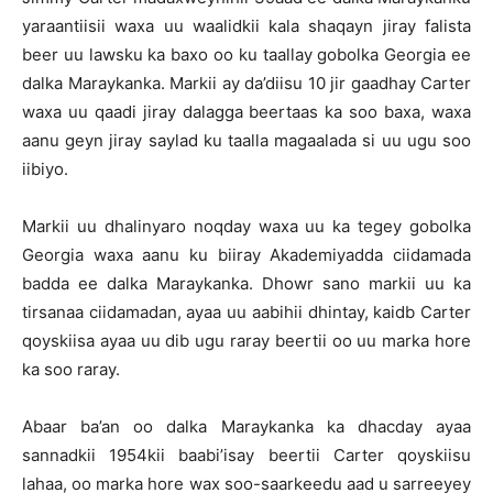
yaraantiisii waxa uu waalidkii kala shaqayn jiray falista
beer uu lawsku ka baxo oo ku taallay gobolka Georgia ee
dalka Maraykanka. Markii ay da’diisu 10 jir gaadhay Carter
waxa uu qaadi jiray dalagga beertaas ka soo baxa, waxa
aanu geyn jiray saylad ku taalla magaalada si uu ugu soo
iibiyo.
Markii uu dhalinyaro noqday waxa uu ka tegey gobolka
Georgia waxa aanu ku biiray Akademiyadda ciidamada
badda ee dalka Maraykanka. Dhowr sano markii uu ka
tirsanaa ciidamadan, ayaa uu aabihii dhintay, kaidb Carter
qoyskiisa ayaa uu dib ugu raray beertii oo uu marka hore
ka soo raray.
Abaar ba’an oo dalka Maraykanka ka dhacday ayaa
sannadkii 1954kii baabi’isay beertii Carter qoyskiisu
lahaa, oo marka hore wax soo-saarkeedu aad u sarreeyey