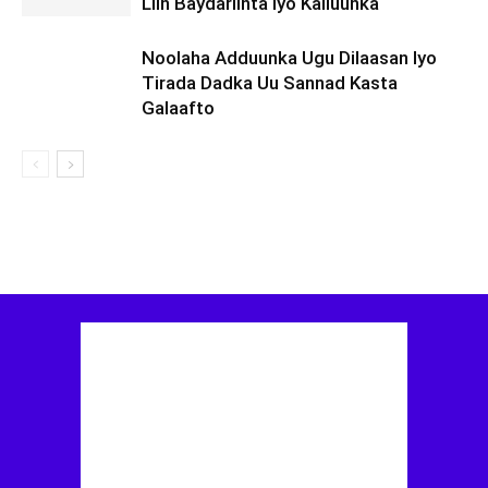
Liin Baydariinta Iyo Kalluunka
Noolaha Adduunka Ugu Dilaasan Iyo
Tirada Dadka Uu Sannad Kasta
Galaafto