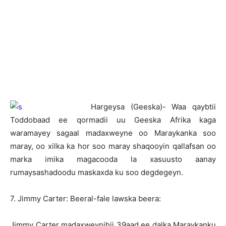
Hargeysa (Geeska)- Waa qaybtii
Toddobaad ee qormadii uu Geeska Afrika kaga
waramayey sagaal madaxweyne oo Maraykanka soo
maray, oo xilka ka hor soo maray shaqooyin qallafsan oo
marka imika magacooda la xasuusto aanay
rumaysashadoodu maskaxda ku soo degdegeyn.
7. Jimmy Carter: Beeral-fale lawska beera:
Jimmy Carter madaxweynihii 39aad ee dalka Maraykanku