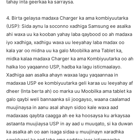
tahay inta geerkaa ka sarraysa.
4. Birta gelaysa madaxa Charger ka ama kombiyuutarka
(USP): Sida aynu la soconno xadhiga Samsung ee asalka
ahi waxa uu ka kooban yahay laba qaybood oo ah madaxa
iyo xadhiga, xadhigu waxa uu leeyahay laba madax oo
kala yar oo midna uu ka galo Moobilka ama Tablet ka,
midka kalaa madaxa Charger ka ama Kombiyuutarka oo ah
halka loo yaqaanno USP, hadba ka lagu isticmaalayo.
Xadhiga aan asalka ahayn waxaa lagu yaqaannaa in
madaxaa USP ee kombiyuutarka geli karaa uu leeyahay af
dheer (Inta berta ah) oo marka uu Moobilka ama tablet ka
galo qaybi weli bannaanka sii joogayso, waana caalamad
muujinaysa in aanu asal ahayn sidoo kale waxa aad
madaxaas qaybta caagga ah ee ka hoosaysa ku arkaysaa
astaanta muujiaysa USP in ay aad u muuqato, si ka duwan
ka asalka ah oo aan isaga sidaa u muujinayn xaradhka
sawirkaasi.ka aad laba ama saddex jeer isticmaasho