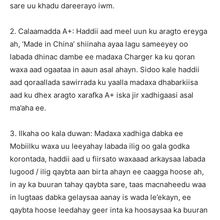
sare uu khadu dareerayo iwm.
2. Calaamadda A+: Haddii aad meel uun ku aragto ereyga
ah, ‘Made in China’ shiinaha ayaa lagu sameeyey oo
labada dhinac dambe ee madaxa Charger ka ku qoran
waxa aad ogaataa in aaun asal ahayn. Sidoo kale haddii
aad qoraallada sawirrada ku yaalla madaxa dhabarkiisa
aad ku dhex aragto xarafka A+ iska jir xadhigaasi asal
ma’aha ee.
3. Ilkaha oo kala duwan: Madaxa xadhiga dabka ee
Mobiilku waxa uu leeyahay labada ilig oo gala godka
korontada, haddii aad u fiirsato waxaaad arkaysaa labada
lugood / ilig qaybta aan birta ahayn ee caagga hoose ah,
in ay ka buuran tahay qaybta sare, taas macnaheedu waa
in lugtaas dabka gelaysaa aanay is wada le’ekayn, ee
qaybta hoose leedahay geer inta ka hoosaysaa ka buuran