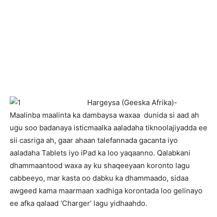
Hargeysa (Geeska Afrika)-
Maalinba maalinta ka dambaysa waxaa dunida si aad ah
ugu soo badanaya isticmaalka aaladaha tiknoolajiyadda ee
sii casriga ah, gaar ahaan talefannada gacanta iyo
aaladaha Tablets iyo iPad ka loo yaqaanno. Qalabkani
dhammaantood waxa ay ku shaqeeyaan koronto lagu
cabbeeyo, mar kasta oo dabku ka dhammaado, sidaa
awgeed kama maarmaan xadhiga korontada loo gelinayo
ee afka qalaad ‘Charger’ lagu yidhaahdo.