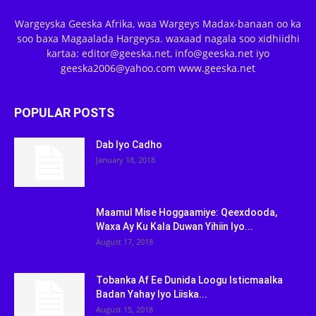
Wargeyska Geeska Afrika, waa Wargeys Madax-banaan oo ka
soo baxa Magaalada Hargeysa. waxaad nagala soo xidhiidhi
kartaa: editor@geeska.net, info@geeska.net iyo
geeska2006@yahoo.com www.geeska.net
POPULAR POSTS
Dab Iyo Cadho
January 18, 2018
Maamul Mise Hoggaamiye: Qeexdooda,
Waxa Ay Ku Kala Duwan Yihiin Iyo...
August 17, 2018
Tobanka Af Ee Dunida Loogu Isticmaalka
Badan Yahay Iyo Liiska...
August 15, 2018