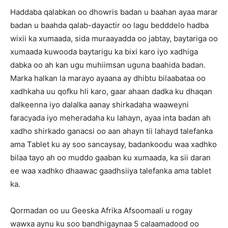
Haddaba qalabkan oo dhowris badan u baahan ayaa marar
badan u baahda qalab-dayactir oo lagu bedddelo hadba
wixii ka xumaada, sida muraayadda oo jabtay, baytariga oo
xumaada kuwooda baytarigu ka bixi karo iyo xadhiga
dabka oo ah kan ugu muhiimsan uguna baahida badan.
Marka halkan la marayo ayaana ay dhibtu bilaabataa oo
xadhkaha uu qofku hli karo, gaar ahaan dadka ku dhaqan
dalkeenna iyo dalalka aanay shirkadaha waaweyni
faracyada iyo meheradaha ku lahayn, ayaa inta badan ah
xadho shirkado ganacsi oo aan ahayn tii lahayd talefanka
ama Tablet ku ay soo sancaysay, badankoodu waa xadhko
bilaa tayo ah oo muddo gaaban ku xumaada, ka sii daran
ee waa xadhko dhaawac gaadhsiiya talefanka ama tablet
ka.
Qormadan oo uu Geeska Afrika Afsoomaali u rogay
wawxa aynu ku soo bandhigaynaa 5 calaamadood oo