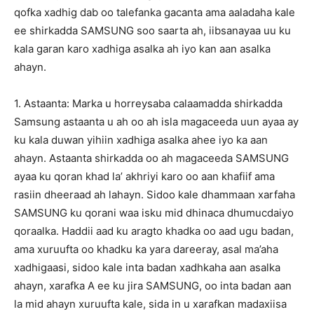
qofka xadhig dab oo talefanka gacanta ama aaladaha kale
ee shirkadda SAMSUNG soo saarta ah, iibsanayaa uu ku
kala garan karo xadhiga asalka ah iyo kan aan asalka
ahayn.
1. Astaanta: Marka u horreysaba calaamadda shirkadda
Samsung astaanta u ah oo ah isla magaceeda uun ayaa ay
ku kala duwan yihiin xadhiga asalka ahee iyo ka aan
ahayn. Astaanta shirkadda oo ah magaceeda SAMSUNG
ayaa ku qoran khad la’ akhriyi karo oo aan khafiif ama
rasiin dheeraad ah lahayn. Sidoo kale dhammaan xarfaha
SAMSUNG ku qorani waa isku mid dhinaca dhumucdaiyo
qoraalka. Haddii aad ku aragto khadka oo aad ugu badan,
ama xuruufta oo khadku ka yara dareeray, asal ma’aha
xadhigaasi, sidoo kale inta badan xadhkaha aan asalka
ahayn, xarafka A ee ku jira SAMSUNG, oo inta badan aan
la mid ahayn xuruufta kale, sida in u xarafkan madaxiisa