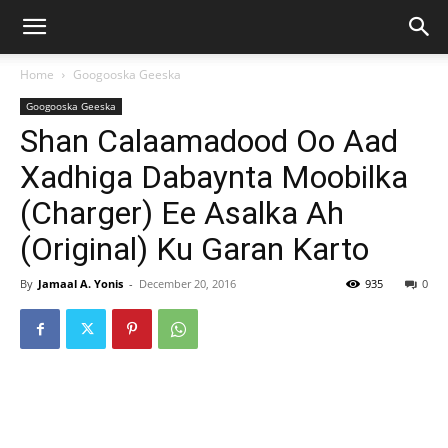
Home
Googooska Geeska
Googooska Geeska
Shan Calaamadood Oo Aad
Xadhiga Dabaynta Moobilka
(Charger) Ee Asalka Ah
(Original) Ku Garan Karto
By
Jamaal A. Yonis
-
December 20, 2016
935
0