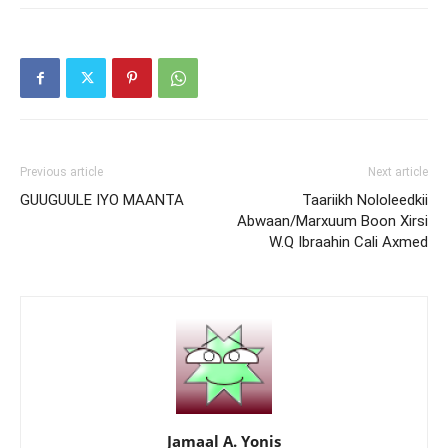
Previous article
Next article
GUUGUULE IYO MAANTA
Taariikh Nololeedkii
Abwaan/Marxuum Boon Xirsi
W.Q Ibraahin Cali Axmed
Jamaal A. Yonis