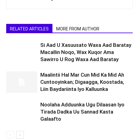
RELATED ARTICLES
MORE FROM AUTHOR
Si Aad U Xasuusato Waxa Aad Baratay
Macallin Noqo, Wax Kuqor Ama
Sawirro U Rog Waxa Aad Baratay
Maalintii Hal Mar Cun Mid Ka Mid Ah
Cuntooyinkan; Digaagga, Koostada,
Liin Baydariinta Iyo Kalluunka
Noolaha Adduunka Ugu Dilaasan Iyo
Tirada Dadka Uu Sannad Kasta
Galaafto