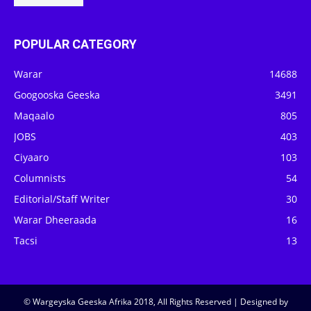
POPULAR CATEGORY
Warar
14688
Googooska Geeska
3491
Maqaalo
805
JOBS
403
Ciyaaro
103
Columnists
54
Editorial/Staff Writer
30
Warar Dheeraada
16
Tacsi
13
© Wargeyska Geeska Afrika 2018, All Rights Reserved | Designed by