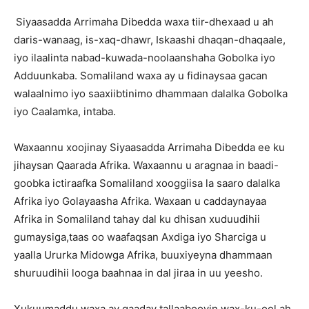
Siyaasadda Arrimaha Dibedda waxa tiir-dhexaad u ah
daris-wanaag, is-xaq-dhawr, Iskaashi dhaqan-dhaqaale,
iyo ilaalinta nabad-kuwada-noolaanshaha Gobolka iyo
Adduunkaba. Somaliland waxa ay u fidinaysaa gacan
walaalnimo iyo saaxiibtinimo dhammaan dalalka Gobolka
iyo Caalamka, intaba.
Waxaannu xoojinay Siyaasadda Arrimaha Dibedda ee ku
jihaysan Qaarada Afrika. Waxaannu u aragnaa in baadi-
goobka ictiraafka Somaliland xooggiisa la saaro dalalka
Afrika iyo Golayaasha Afrika. Waxaan u caddaynayaa
Afrika in Somaliland tahay dal ku dhisan xuduudihii
gumaysiga,taas oo waafaqsan Axdiga iyo Sharciga u
yaalla Ururka Midowga Afrika, buuxiyeyna dhammaan
shuruudihii looga baahnaa in dal jiraa in uu yeesho.
Xukuumaddu waxa ay qaaday tallaabooyin wax-ku-ool ah