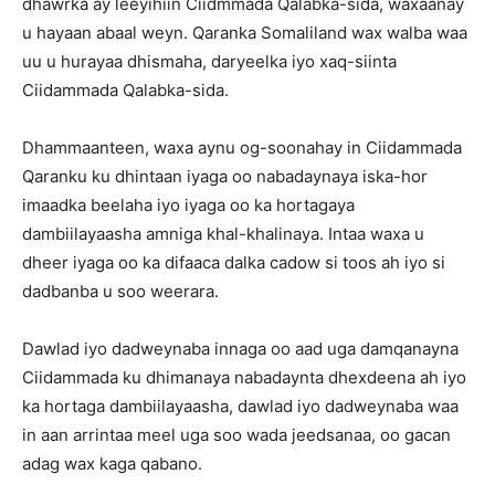
dhawrka ay leeyihiin Ciidmmada Qalabka-sida, waxaanay
u hayaan abaal weyn. Qaranka Somaliland wax walba waa
uu u hurayaa dhismaha, daryeelka iyo xaq-siinta
Ciidammada Qalabka-sida.
Dhammaanteen, waxa aynu og-soonahay in Ciidammada
Qaranku ku dhintaan iyaga oo nabadaynaya iska-hor
imaadka beelaha iyo iyaga oo ka hortagaya
dambiilayaasha amniga khal-khalinaya. Intaa waxa u
dheer iyaga oo ka difaaca dalka cadow si toos ah iyo si
dadbanba u soo weerara.
Dawlad iyo dadweynaba innaga oo aad uga damqanayna
Ciidammada ku dhimanaya nabadaynta dhexdeena ah iyo
ka hortaga dambiilayaasha, dawlad iyo dadweynaba waa
in aan arrintaa meel uga soo wada jeedsanaa, oo gacan
adag wax kaga qabano.