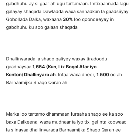
gabdhuhu ay si gaar ah ugu tartamaan. Imtixaannada lagu
galayay shaqada Dawladda waxa sannadkan la gaadsiiyay
Gobollada Dalka, waxaana
30%
loo qoondeeyey in
gabdhuhu ku soo galaan shaqada.
Dhallinyarada la shaqo qaliyey waxay tiradoodu
gaadhaysaa
1,654
(Kun, Lix Boqol Afar iyo
Konton
)
Dhallinyaro ah
. Intaa waxa dheer,
1,500
oo ah
Barnaamijka Shaqo Qaran ah.
Marka loo tartamo dhammaan fursaha shaqo ee ka soo
baxa Dalkeena, waxa mudnaanta iyo tix-gelinta koowaad
la siinayaa dhallinyarada Barnaamijka Shaqo Qaran ee