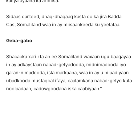
kaliya ayaana ka arimisa.
Sidaas darteed, dhaq-dhaqaaq kasta oo ka jira Badda
Cas, Somaliland waa in ay miisaankeeda ku yeelataa.
Geba-gabo
Shacabka xariirta ah ee Somaliland waxaan ugu baaqayaa
in ay adkaystaan nabad-gelyadooda, midnimadooda iyo
qaran-nimadooda, isla markaana, waa in ay u hilaadiyaan
ubadkooda mustaqbal ifaya, caalamkana nabad-gelyo kula
noolaadaan, cadowgoodana iska caabiyaan.”