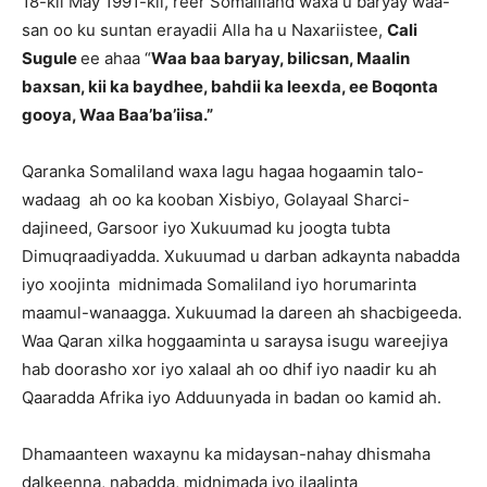
18-kii May 1991-kii, reer Somaliland waxa u baryay waa-
san oo ku suntan erayadii Alla ha u Naxariistee,
Cali
Sugule
ee ahaa “
Waa baa baryay, bilicsan, Maalin
baxsan, kii ka baydhee, bahdii ka leexda, ee Boqonta
gooya, Waa Baa’ba’iisa.”
Qaranka Somaliland waxa lagu hagaa hogaamin talo-
wadaag ah oo ka kooban Xisbiyo, Golayaal Sharci-
dajineed, Garsoor iyo Xukuumad ku joogta tubta
Dimuqraadiyadda. Xukuumad u darban adkaynta nabadda
iyo xoojinta midnimada Somaliland iyo horumarinta
maamul-wanaagga. Xukuumad la dareen ah shacbigeeda.
Waa Qaran xilka hoggaaminta u saraysa isugu wareejiya
hab doorasho xor iyo xalaal ah oo dhif iyo naadir ku ah
Qaaradda Afrika iyo Adduunyada in badan oo kamid ah.
Dhamaanteen waxaynu ka midaysan-nahay dhismaha
dalkeenna, nabadda, midnimada iyo ilaalinta