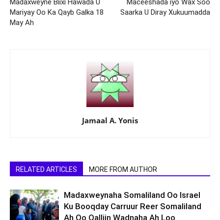
Madaxweyne Biixi Hawada U
Maceeshada iyo Wax Soo
Mariyay Oo Ka Qayb Galka 18
Saarka U Diray Xukuumadda
May Ah
Jamaal A. Yonis
RELATED ARTICLES
MORE FROM AUTHOR
Madaxweynaha Somaliland Oo Israel
Ku Booqday Carruur Reer Somaliland
Ah Oo Qalliin Wadnaha Ah Loo