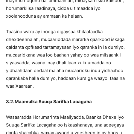
inaynnu noqono dal ammaan ah, midaysan isku kalsoon,
horumarkiisa raadinaya, cidda u timaadda iyo
xoolahooduna ay ammaan ka helaan.
Taasina waxa ay inooga digaysaa khilaafaadka
dhexdeenna ah, mucaariddada mararka qaarkood iskaga
qaldanta qofkaad tartamaysaan iyo qaranka in la dumiyo,
mucaaridkana waa loo baahan yahay oo waa miisaankii
siyaasadda, waana inay dhaliilaan xukuumadda oo
yidhaahdaan dedaal ma aha mucaaridku inuu yidhaahdo
qarankaba halla dumiyo, haddaan kursiga waayo, taasina
waa Xaaraan.
3.2. Maamulka Suuqa Sarifka Lacagaha
Wasaaradda Horumarinta Maaliyadda, Baanka Dhexe iyo
Suuqa Sarifka Lacagaha oo iskaashanaya, una adeegaya
danta shacabka, waxay awood u yeesheen in ay hoos u