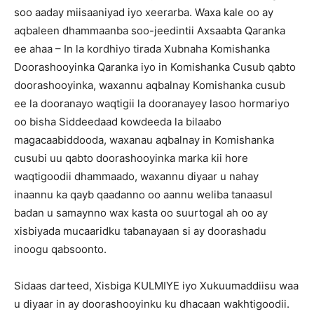
soo aaday miisaaniyad iyo xeerarba. Waxa kale oo ay
aqbaleen dhammaanba soo-jeedintii Axsaabta Qaranka
ee ahaa – In la kordhiyo tirada Xubnaha Komishanka
Doorashooyinka Qaranka iyo in Komishanka Cusub qabto
doorashooyinka, waxannu aqbalnay Komishanka cusub
ee la dooranayo waqtigii la dooranayey lasoo hormariyo
oo bisha Siddeedaad kowdeeda la bilaabo
magacaabiddooda, waxanau aqbalnay in Komishanka
cusubi uu qabto doorashooyinka marka kii hore
waqtigoodii dhammaado, waxannu diyaar u nahay
inaannu ka qayb qaadanno oo aannu weliba tanaasul
badan u samaynno wax kasta oo suurtogal ah oo ay
xisbiyada mucaaridku tabanayaan si ay doorashadu
inoogu qabsoonto.
Sidaas darteed, Xisbiga KULMIYE iyo Xukuumaddiisu waa
u diyaar in ay doorashooyinku ku dhacaan wakhtigoodii.