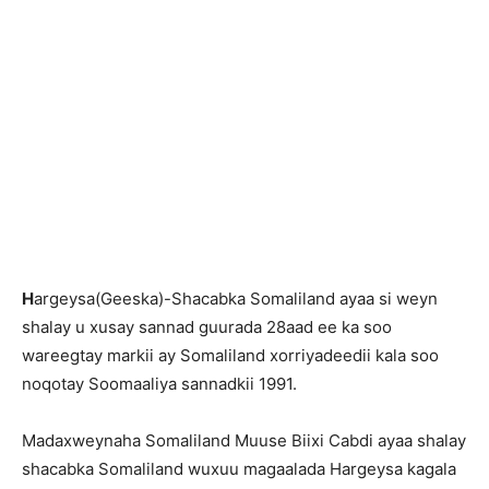
H
argeysa(Geeska)-Shacabka Somaliland ayaa si weyn
shalay u xusay sannad guurada 28aad ee ka soo
wareegtay markii ay Somaliland xorriyadeedii kala soo
noqotay Soomaaliya sannadkii 1991.
Madaxweynaha Somaliland Muuse Biixi Cabdi ayaa shalay
shacabka Somaliland wuxuu magaalada Hargeysa kagala