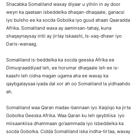
Shacabka Somaliland waxay diyaar u yihiin in ay door
weyn ka qaataan isbeddelka dhaqan-dhaqaale, ganacsi
iyo bulsho ee ka socda Gobolka iyo guud ahaan Qaaradda
Afrika. Somaliland waxa ay aaminsan-tahay, kuna
shaqaynaysay intii ay jirtay Iskaashi, Is-xaq-dhawr iyo
Daris-wanaag.
Somaliland is-beddelka ka socda geeska Afrika ee
Dimuqraaddiyad leh, ee horumar dhaqaale leh ee is-
kaashi leh cidna magan ugama aha ee waxay ka
qaybgalaysaa iyada dal xor ah oo Somaliland la yidhaahdo
ah.
Somaliland waa Qaran madax-bannaan iyo Xaqiiqo ka jirta
Gobolka Geeska Afrika. Waa Qaran ku leh qeybtiisa iyo
miisaankiisa dhammaan go’aammada iyo isbeddelka ka
socda Gobolka. Cidda Somaliland iska indha-tirtaa, waxay