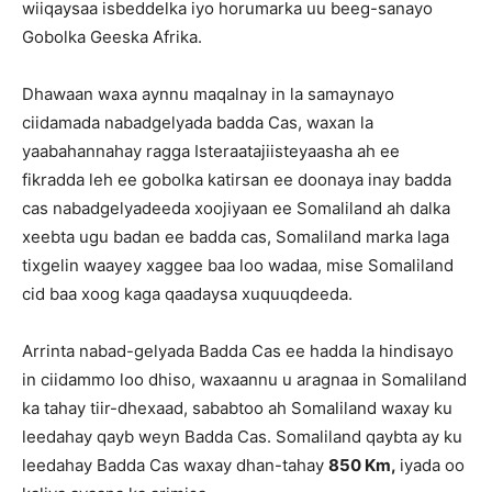
wiiqaysaa isbeddelka iyo horumarka uu beeg-sanayo
Gobolka Geeska Afrika.
Dhawaan waxa aynnu maqalnay in la samaynayo
ciidamada nabadgelyada badda Cas, waxan la
yaabahannahay ragga Isteraatajiisteyaasha ah ee
fikradda leh ee gobolka katirsan ee doonaya inay badda
cas nabadgelyadeeda xoojiyaan ee Somaliland ah dalka
xeebta ugu badan ee badda cas, Somaliland marka laga
tixgelin waayey xaggee baa loo wadaa, mise Somaliland
cid baa xoog kaga qaadaysa xuquuqdeeda.
Arrinta nabad-gelyada Badda Cas ee hadda la hindisayo
in ciidammo loo dhiso, waxaannu u aragnaa in Somaliland
ka tahay tiir-dhexaad, sababtoo ah Somaliland waxay ku
leedahay qayb weyn Badda Cas. Somaliland qaybta ay ku
leedahay Badda Cas waxay dhan-tahay
850 Km,
iyada oo