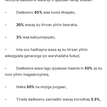
– Dadkeenu
65%
waa xoola dhaqato,
–
20%
waxay ku tiirsan yihiin beeraha,
–
3%
waa kalluumaysato,
– Inta soo hadhayna waxa ay ku tiirsan yihiin
adeegyada ganacsiga iyo warshadaha fudud,
– Dadkeena waxa lagu qiyaasaa maanta in
50%
ay ku
nool yihiin magaalooyinka,
– Halka
50%
na miyiga joogaan,
– Tirada dadkeenu sannadkii waxay korodhaa
3.3%,