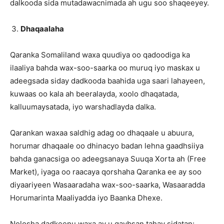
dalkooda sida mutadawacnimada ah ugu soo shaqeeyey.
Dhaqaalaha
Qaranka Somaliland waxa quudiya oo qadoodiga ka
ilaaliya bahda wax-soo-saarka oo muruq iyo maskax u
adeegsada siday dadkooda baahida uga saari lahayeen,
kuwaas oo kala ah beeralayda, xoolo dhaqatada,
kalluumaysatada, iyo warshadlayda dalka.
Qarankan waxaa saldhig adag oo dhaqaale u abuura,
horumar dhaqaale oo dhinacyo badan lehna gaadhsiiya
bahda ganacsiga oo adeegsanaya Suuqa Xorta ah (Free
Market), iyaga oo raacaya qorshaha Qaranka ee ay soo
diyaariyeen Wasaaradaha wax-soo-saarka, Wasaaradda
Horumarinta Maaliyadda iyo Baanka Dhexe.
Nolosha dadkeenu waxa ay u qaybsan tahay sidatan: