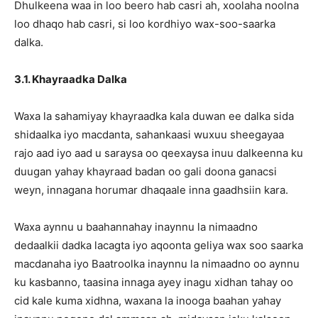
Dhulkeena waa in loo beero hab casri ah, xoolaha noolna
loo dhaqo hab casri, si loo kordhiyo wax-soo-saarka
dalka.
3.1. Khayraadka Dalka
Waxa la sahamiyay khayraadka kala duwan ee dalka sida
shidaalka iyo macdanta, sahankaasi wuxuu sheegayaa
rajo aad iyo aad u saraysa oo qeexaysa inuu dalkeenna ku
duugan yahay khayraad badan oo gali doona ganacsi
weyn, innagana horumar dhaqaale inna gaadhsiin kara.
Waxa aynnu u baahannahay inaynnu la nimaadno
dedaalkii dadka lacagta iyo aqoonta geliya wax soo saarka
macdanaha iyo Baatroolka inaynnu la nimaadno oo aynnu
ku kasbanno, taasina innaga ayey inagu xidhan tahay oo
cid kale kuma xidhna, waxana la inooga baahan yahay