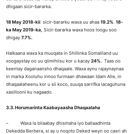
dhigaan sicir-bararka.
18 May 2018-kii
sicir-bararku waxa uu ahaa
19.2%
.
18-
ka May 2019-ka,
Sicir-bararka waxa hoos loogu soo
dhigay
7.7%.
Halkaana waxa ka muuqata in Shillinka Somaliland uu
xoogaystay oo uu qiimihiisu kor u kacay
24%.
Taas oo
keentay daganaansho dhaqaale. Waxa aynu rajaynaynaa
in marka Xooluhu innoo furmaan dhawaan Idam Alle, in
dhaqaalaheenu kor u sii koco, suuqa sarrifka lacaguhuna
xasillooni ku nagaado.
3.3. Horumarinta Kaabayaasha Dhaqaalaha
– Waxa la bilaabay dhismaha iyo ballaadhinta
Dekedda Berbera, si ay u noqoto Deked weyn oo casri ah