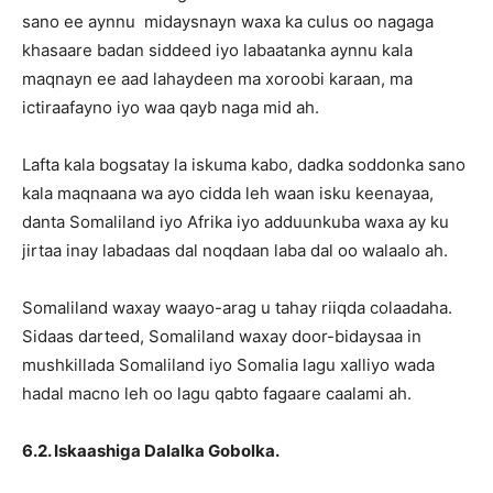
sano ee aynnu midaysnayn waxa ka culus oo nagaga
khasaare badan siddeed iyo labaatanka aynnu kala
maqnayn ee aad lahaydeen ma xoroobi karaan, ma
ictiraafayno iyo waa qayb naga mid ah.
Lafta kala bogsatay la iskuma kabo, dadka soddonka sano
kala maqnaana wa ayo cidda leh waan isku keenayaa,
danta Somaliland iyo Afrika iyo adduunkuba waxa ay ku
jirtaa inay labadaas dal noqdaan laba dal oo walaalo ah.
Somaliland waxay waayo-arag u tahay riiqda colaadaha.
Sidaas darteed, Somaliland waxay door-bidaysaa in
mushkillada Somaliland iyo Somalia lagu xalliyo wada
hadal macno leh oo lagu qabto fagaare caalami ah.
6.2. Iskaashiga Dalalka Gobolka.