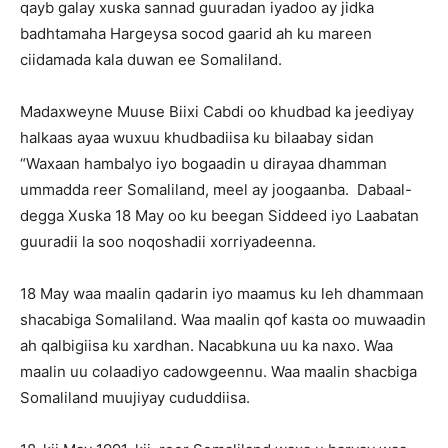
qayb galay xuska sannad guuradan iyadoo ay jidka
badhtamaha Hargeysa socod gaarid ah ku mareen
ciidamada kala duwan ee Somaliland.
Madaxweyne Muuse Biixi Cabdi oo khudbad ka jeediyay
halkaas ayaa wuxuu khudbadiisa ku bilaabay sidan
“Waxaan hambalyo iyo bogaadin u dirayaa dhamman
ummadda reer Somaliland, meel ay joogaanba. Dabaal-
degga Xuska 18 May oo ku beegan Siddeed iyo Laabatan
guuradii la soo noqoshadii xorriyadeenna.
18 May waa maalin qadarin iyo maamus ku leh dhammaan
shacabiga Somaliland. Waa maalin qof kasta oo muwaadin
ah qalbigiisa ku xardhan. Nacabkuna uu ka naxo. Waa
maalin uu colaadiyo cadowgeennu. Waa maalin shacbiga
Somaliland muujiyay cududdiisa.