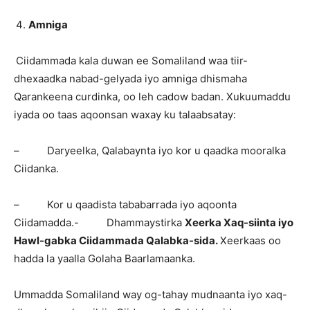
Amniga
Ciidammada kala duwan ee Somaliland waa tiir-
dhexaadka nabad-gelyada iyo amniga dhismaha
Qarankeena curdinka, oo leh cadow badan. Xukuumaddu
iyada oo taas aqoonsan waxay ku talaabsatay:
– Daryeelka, Qalabaynta iyo kor u qaadka mooralka
Ciidanka.
– Kor u qaadista tababarrada iyo aqoonta
Ciidamadda.- Dhammaystirka
Xeerka Xaq-siinta iyo
Hawl-gabka Ciidammada Qalabka-sida.
Xeerkaas oo
hadda la yaalla Golaha Baarlamaanka.
Ummadda Somaliland way og-tahay mudnaanta iyo xaq-