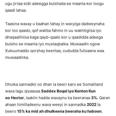
ugu jirtaa sidii adeegga bulshada ee maanta kor loogu
qaadi lahaa.
Taasina waxay u baahan tahay in wacyiga dadweynaha
kor loo qaado, qof waliba fahmo in uu wakhtigiisa iyo
dhaqaalihiisa kaga qayb-qaato kor u qaadidda adeega
bulsho ee maanta iyo mustaqbalka. Muwaadin ogow
Xukuumaddu qorshay keentaa, cududda fulisaana waa
muwaadinka.
Dhulka sannadkii oo dhan la beeri karo ee Somaliland
waxa lagu qiyaasaa
Saddex Boqol iyo Konton Kun
oo
Hector
, laakiin hadda waxaynu ka beeranaa
3%.
Qaran
ahaan himilladeenu waxa weeyi in sannadka
2022
la
beero
15% ka mid ah dhulkeena beeraha ku haboon
.