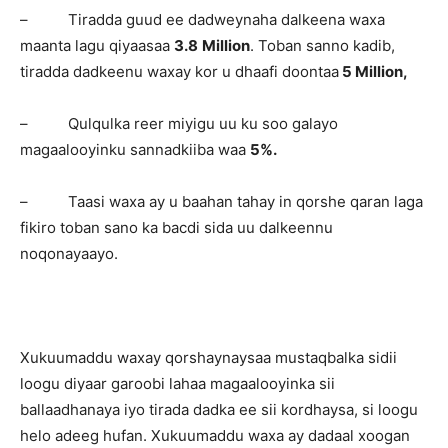
– Tiradda guud ee dadweynaha dalkeena waxa
maanta lagu qiyaasaa
3.8
Million
. Toban sanno kadib,
tiradda dadkeenu waxay kor u dhaafi doontaa
5 Million,
– Qulqulka reer miyigu uu ku soo galayo
magaalooyinku sannadkiiba waa
5%.
– Taasi waxa ay u baahan tahay in qorshe qaran laga
fikiro toban sano ka bacdi sida uu dalkeennu
noqonayaayo.
Xukuumaddu waxay qorshaynaysaa mustaqbalka sidii
loogu diyaar garoobi lahaa magaalooyinka sii
ballaadhanaya iyo tirada dadka ee sii kordhaysa, si loogu
helo adeeg hufan. Xukuumaddu waxa ay dadaal xoogan