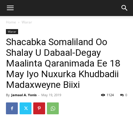
Home
Warar
Warar
Shacabka Somaliland Oo
Shalay U Dabaal-Degay
Maalinta Qaranimada Ee 18
May Iyo Nuxurka Khudbadii
Madaxweyne Biixi
By
Jamaal A. Yonis
-
May 19, 2019
1124
0