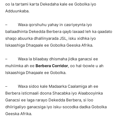
oo la tartami karta Dekedaha kale ee Gobolka iyo
Adduunkaba.
– Waxa qorshuhu yahay in casriyeynta iyo
ballaadhinta Dekedda Berbera qayb laxaad leh ka qaadato
shaqo abuurka dhallinyarada JSL, isku xidhka iyo
Iskaashiga Dhaqaale ee Gobolka Geeska Afrika.
– Waxa la bilaabay dhismaha jidka ganacsi ee
muhiimka ah ee
Berbera Corridor
, oo hal-bowle u ah
Iskaashiga Dhaqaale ee Gobolka.
– Waxa sidoo kale Madaarka Caalamiga ah ee
Berbera isticmaali doona Shacabka iyo Alaabooyinka
Ganacsi ee laga rarayo Dekedda Berbera, si loo
dhiirigaliyo ganacsiga iyo isku-socodka dadka Gobolka
Geeska Afrika.