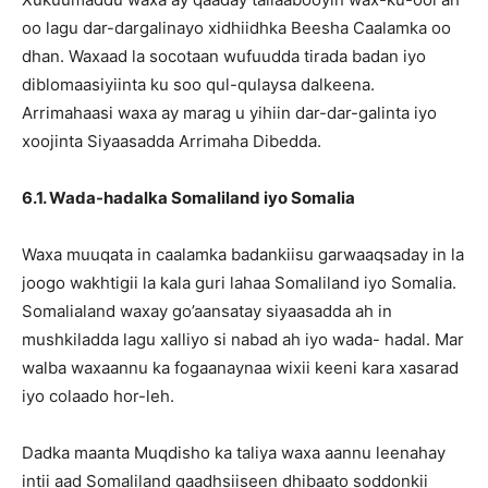
oo lagu dar-dargalinayo xidhiidhka Beesha Caalamka oo
dhan. Waxaad la socotaan wufuudda tirada badan iyo
diblomaasiyiinta ku soo qul-qulaysa dalkeena.
Arrimahaasi waxa ay marag u yihiin dar-dar-galinta iyo
xoojinta Siyaasadda Arrimaha Dibedda.
6.1. Wada-hadalka Somaliland iyo Somalia
Waxa muuqata in caalamka badankiisu garwaaqsaday in la
joogo wakhtigii la kala guri lahaa Somaliland iyo Somalia.
Somalialand waxay go’aansatay siyaasadda ah in
mushkiladda lagu xalliyo si nabad ah iyo wada- hadal. Mar
walba waxaannu ka fogaanaynaa wixii keeni kara xasarad
iyo colaado hor-leh.
Dadka maanta Muqdisho ka taliya waxa aannu leenahay
intii aad Somaliland gaadhsiiseen dhibaato soddonkii