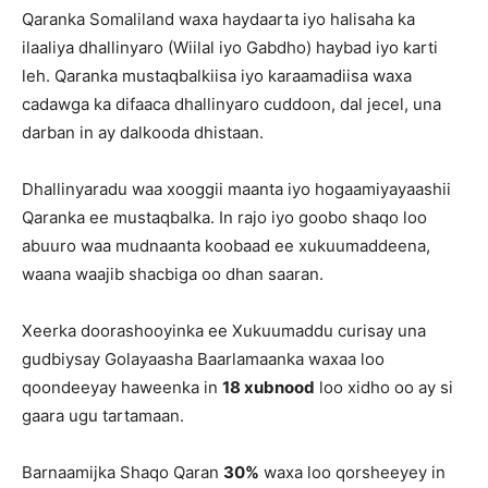
Qaranka Somaliland waxa haydaarta iyo halisaha ka
ilaaliya dhallinyaro (Wiilal iyo Gabdho) haybad iyo karti
leh. Qaranka mustaqbalkiisa iyo karaamadiisa waxa
cadawga ka difaaca dhallinyaro cuddoon, dal jecel, una
darban in ay dalkooda dhistaan.
Dhallinyaradu waa xooggii maanta iyo hogaamiyayaashii
Qaranka ee mustaqbalka. In rajo iyo goobo shaqo loo
abuuro waa mudnaanta koobaad ee xukuumaddeena,
waana waajib shacbiga oo dhan saaran.
Xeerka doorashooyinka ee Xukuumaddu curisay una
gudbiysay Golayaasha Baarlamaanka waxaa loo
qoondeeyay haweenka in
18 xubnood
loo xidho oo ay si
gaara ugu tartamaan.
Barnaamijka Shaqo Qaran
30%
waxa loo qorsheeyey in