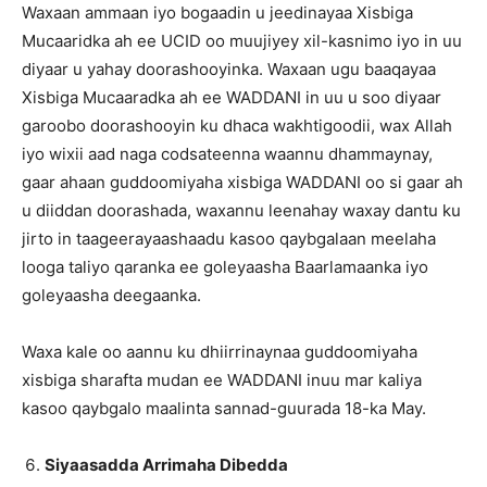
Waxaan ammaan iyo bogaadin u jeedinayaa Xisbiga
Mucaaridka ah ee UCID oo muujiyey xil-kasnimo iyo in uu
diyaar u yahay doorashooyinka. Waxaan ugu baaqayaa
Xisbiga Mucaaradka ah ee WADDANI in uu u soo diyaar
garoobo doorashooyin ku dhaca wakhtigoodii, wax Allah
iyo wixii aad naga codsateenna waannu dhammaynay,
gaar ahaan guddoomiyaha xisbiga WADDANI oo si gaar ah
u diiddan doorashada, waxannu leenahay waxay dantu ku
jirto in taageerayaashaadu kasoo qaybgalaan meelaha
looga taliyo qaranka ee goleyaasha Baarlamaanka iyo
goleyaasha deegaanka.
Waxa kale oo aannu ku dhiirrinaynaa guddoomiyaha
xisbiga sharafta mudan ee WADDANI inuu mar kaliya
kasoo qaybgalo maalinta sannad-guurada 18-ka May.
Siyaasadda Arrimaha Dibedda