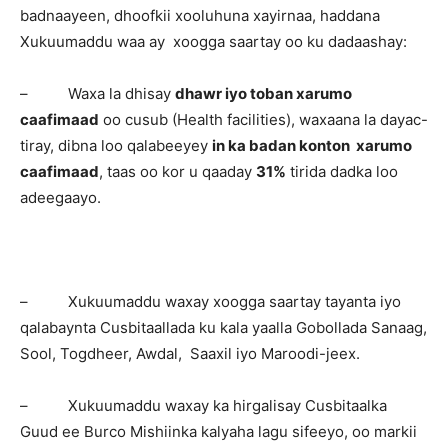
badnaayeen, dhoofkii xooluhuna xayirnaa, haddana
Xukuumaddu waa ay xoogga saartay oo ku dadaashay:
– Waxa la dhisay
dhawr iyo toban xarumo
caafimaad
oo cusub (Health facilities), waxaana la dayac-
tiray, dibna loo qalabeeyey
in ka badan konton xarumo
caafimaad
, taas oo kor u qaaday
31%
tirida dadka loo
adeegaayo.
– Xukuumaddu waxay xoogga saartay tayanta iyo
qalabaynta Cusbitaallada ku kala yaalla Gobollada Sanaag,
Sool, Togdheer, Awdal, Saaxil iyo Maroodi-jeex.
– Xukuumaddu waxay ka hirgalisay Cusbitaalka
Guud ee Burco Mishiinka kalyaha lagu sifeeyo, oo markii