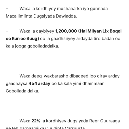
– Waxa la
kordhiyey mushaharka iyo gunnada
Macallimiinta Dugsiyada Dawladda.
– Waxa la qaybiyey
1,200,000
(Hal Milyan Lix Boqol
oo Kun oo Buug)
oo la gaadhsiiyey ardayda tiro badan oo
kala jooga gobolladadalka.
– Waxa deeq-waxbarasho dibadeed loo diray arday
gaadhaysa
454 arday
oo ka kala yimi dhammaan
Gobollada dalka.
– Waxa
22%
la kordhiyey dugsiyada Reer Guuraaga
ee leh barnaamijka Quudinta Carruurta.