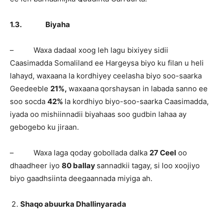
1.3.
Biyaha
– Waxa dadaal xoog leh lagu bixiyey sidii
Caasimadda Somaliland ee Hargeysa biyo ku filan u heli
lahayd, waxaana la kordhiyey ceelasha biyo soo-saarka
Geedeeble
21%,
waxaana
qorshaysan in labada sanno ee
soo socda
42%
la kordhiyo biyo-soo-saarka Caasimadda,
iyada oo mishiinnadii biyahaas soo gudbin lahaa ay
gebogebo ku jiraan.
– Waxa laga qoday gobollada dalka
27 Ceel
oo
dhaadheer iyo
80 ballay
sannadkii tagay, si loo xoojiyo
biyo gaadhsiinta deegaannada miyiga ah.
Shaqo abuurka Dhallinyarada