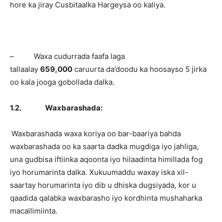
hore ka jiray Cusbitaalka Hargeysa oo kaliya.
– Waxa cudurrada faafa laga
tallaalay
659,000
caruurta da’doodu ka hoosayso 5 jirka
oo kala jooga gobollada dalka.
1.2.
Waxbarashada:
Waxbarashada waxa koriya oo bar-baariya bahda
waxbarashada oo ka saarta dadka mugdiga iyo jahliga,
una gudbisa iftiinka aqoonta iyo hilaadinta himillada fog
iyo horumarinta dalka. Xukuumaddu waxay iska xil-
saartay horumarinta iyo dib u dhiska dugsiyada, kor u
qaadida qalabka waxbarasho iyo kordhinta mushaharka
macallimiinta.