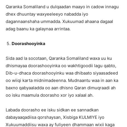
Qaranka Somaliland u dulqaadan maayo in cadow innagu
dhex dhuuntay waxyeeleeyo nabadda iyo
dagannaanshaha ummadda. Xukuumad ahaana dagaal
adag baanu ka galaynaa arrintaa.
Doorashooyinka
Sida aad la socotaan, Qaranka Somaliland waxa uu ku
dhismayaa doorashooyinka oo wakhtigoodii lagu qabto,
Dib-u-dhaca doorashooyinku waa dhibaato siyaasadeed
oo wiiqi karta midnimadeenna. Mudnaantu waa in aan ka
baxno qabyaaladda oo aan dhisno Qaran dimuqraadi ah
oo isku maamula doorasho xor iyo xalaal ah.
Labada doorasho ee isku sidkan ee sannadkan
dabayaaqadiisa qorshaysan, Xisbiga KULMIYE iyo
Xukuumaddiisu waxa ay fuliyeen dhammaan wixii kaga