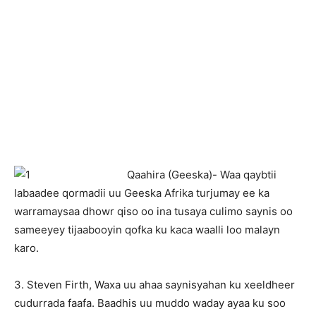
Qaahira (Geeska)- Waa qaybtii
labaadee qormadii uu Geeska Afrika turjumay ee ka
warramaysaa dhowr qiso oo ina tusaya culimo saynis oo
sameeyey tijaabooyin qofka ku kaca waalli loo malayn
karo.
3. Steven Firth, Waxa uu ahaa saynisyahan ku xeeldheer
cudurrada faafa. Baadhis uu muddo waday ayaa ku soo