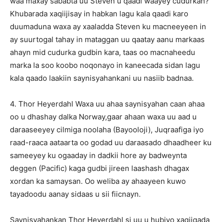
waa maxay sababta uu Steven u qaadi waayey cudurkan?
Khubarada xaqiijisay in habkan lagu kala qaadi karo
duumaduna waxa ay xaaladda Steven ku macneeyeen in
ay suurtogal tahay in mataggan uu qaatay aanu markaas
ahayn mid cudurka gudbin kara, taas oo macnaheedu
marka la soo koobo noqonayo in kaneecada sidan lagu
kala qaado laakiin saynisyahankani uu nasiib badnaa.
4. Thor Heyerdahl Waxa uu ahaa saynisyahan caan ahaa
oo u dhashay dalka Norway,gaar ahaan waxa uu aad u
daraaseeyey cilmiga noolaha (Bayooloji), Juqraafiga iyo
raad-raaca aataarta oo godad uu daraasado dhaadheer ku
sameeyey ku ogaaday in dadkii hore ay badweynta
deggen (Pacific) kaga gudbi jireen laashash dhagax
xordan ka samaysan. Oo weliba ay ahaayeen kuwo
tayadoodu aanay sidaas u sii fiicnayn.
Saynisyahankan Thor Heyerdahl si uu u hubiyo xaqiiqada