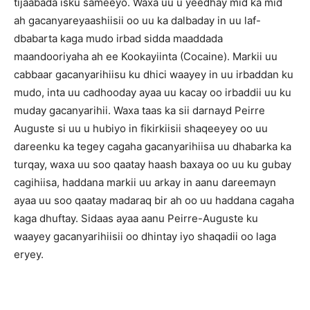
tijaabada isku sameeyo. Waxa uu u yeedhay mid ka mid
ah gacanyareyaashiisii oo uu ka dalbaday in uu laf-
dbabarta kaga mudo irbad sidda maaddada
maandooriyaha ah ee Kookayiinta (Cocaine). Markii uu
cabbaar gacanyarihiisu ku dhici waayey in uu irbaddan ku
mudo, inta uu cadhooday ayaa uu kacay oo irbaddii uu ku
muday gacanyarihii. Waxa taas ka sii darnayd Peirre
Auguste si uu u hubiyo in fikirkiisii shaqeeyey oo uu
dareenku ka tegey cagaha gacanyarihiisa uu dhabarka ka
turqay, waxa uu soo qaatay haash baxaya oo uu ku gubay
cagihiisa, haddana markii uu arkay in aanu dareemayn
ayaa uu soo qaatay madaraq bir ah oo uu haddana cagaha
kaga dhuftay. Sidaas ayaa aanu Peirre-Auguste ku
waayey gacanyarihiisii oo dhintay iyo shaqadii oo laga
eryey.