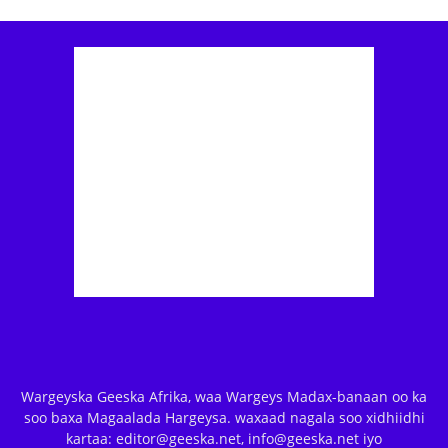
Wargeyska Geeska Afrika, waa Wargeys Madax-banaan oo ka
soo baxa Magaalada Hargeysa. waxaad nagala soo xidhiidhi
kartaa: editor@geeska.net, info@geeska.net iyo