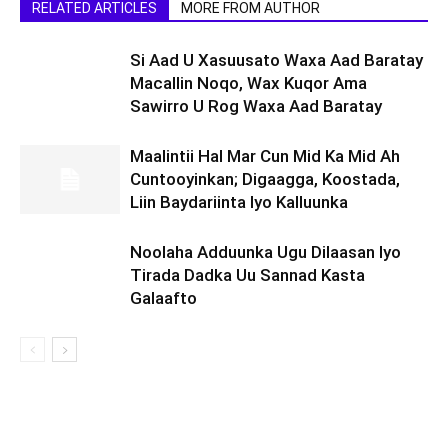
RELATED ARTICLES
MORE FROM AUTHOR
Si Aad U Xasuusato Waxa Aad Baratay
Macallin Noqo, Wax Kuqor Ama
Sawirro U Rog Waxa Aad Baratay
Maalintii Hal Mar Cun Mid Ka Mid Ah
Cuntooyinkan; Digaagga, Koostada,
Liin Baydariinta Iyo Kalluunka
Noolaha Adduunka Ugu Dilaasan Iyo
Tirada Dadka Uu Sannad Kasta
Galaafto