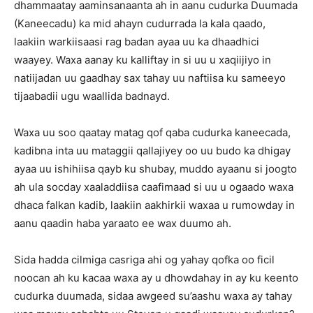
dhammaatay aaminsanaanta ah in aanu cudurka Duumada
(Kaneecadu) ka mid ahayn cudurrada la kala qaado,
laakiin warkiisaasi rag badan ayaa uu ka dhaadhici
waayey. Waxa aanay ku kalliftay in si uu u xaqiijiyo in
natiijadan uu gaadhay sax tahay uu naftiisa ku sameeyo
tijaabadii ugu waallida badnayd.
Waxa uu soo qaatay matag qof qaba cudurka kaneecada,
kadibna inta uu mataggii qallajiyey oo uu budo ka dhigay
ayaa uu ishihiisa qayb ku shubay, muddo ayaanu si joogto
ah ula socday xaaladdiisa caafimaad si uu u ogaado waxa
dhaca falkan kadib, laakiin aakhirkii waxaa u rumowday in
aanu qaadin haba yaraato ee wax duumo ah.
Sida hadda cilmiga casriga ahi og yahay qofka oo ficil
noocan ah ku kacaa waxa ay u dhowdahay in ay ku keento
cudurka duumada, sidaa awgeed su’aashu waxa ay tahay