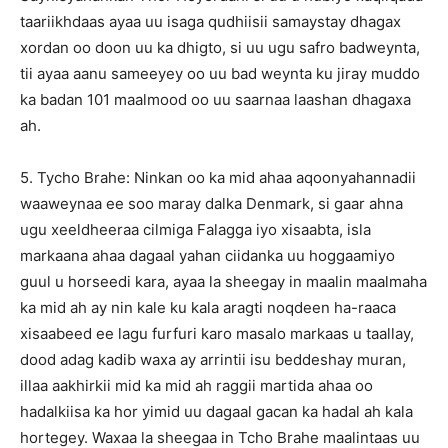
taariikhdaas ayaa uu isaga qudhiisii samaystay dhagax
xordan oo doon uu ka dhigto, si uu ugu safro badweynta,
tii ayaa aanu sameeyey oo uu bad weynta ku jiray muddo
ka badan 101 maalmood oo uu saarnaa laashan dhagaxa
ah.
5. Tycho Brahe: Ninkan oo ka mid ahaa aqoonyahannadii
waaweynaa ee soo maray dalka Denmark, si gaar ahna
ugu xeeldheeraa cilmiga Falagga iyo xisaabta, isla
markaana ahaa dagaal yahan ciidanka uu hoggaamiyo
guul u horseedi kara, ayaa la sheegay in maalin maalmaha
ka mid ah ay nin kale ku kala aragti noqdeen ha-raaca
xisaabeed ee lagu furfuri karo masalo markaas u taallay,
dood adag kadib waxa ay arrintii isu beddeshay muran,
illaa aakhirkii mid ka mid ah raggii martida ahaa oo
hadalkiisa ka hor yimid uu dagaal gacan ka hadal ah kala
hortegey. Waxaa la sheegaa in Tcho Brahe maalintaas uu