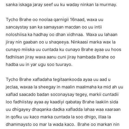
sanka iskaga jaray seef uu ku waday ninkan la murmay.
Tycho Brahe oo noolaa qarnigii 16naad, waxa uu
sancaystay san ka samaysan macdan oo uu intii
noloshiisa ka hadhay oo dhan xidhnaa. Waxa uu lahaan
jiray nin gaaban oo u shaqeeya. Ninkaasi marka wax la
cunayo miiska uu cuntada ku cunayo Brahe ayaa uu hoos
fadhiisan jiray waxa aanu cuni jiray hambada Brahe oo
hadba uu in yar ugu soo tuurayo.
Tycho Brahe xafladaha tegitaankooda ayaa uu aad u
jeclaa, waxaa la sheegay in maalin maalmaha ka mid ah uu
xaflad saacado badan soconaysay tegey, markii cuntadii
loo fadhiistay ayaa ay kaadiyi qabatay Brahe laakiin sida
uu dhigayey dhaqanka dadka xafladda lahaa waa xaaraan
in qofku uu kaco marka cuntada la soo dhigo, illaa la
dhammaysto oo mar la wada kaco. Brahe oo markan nin