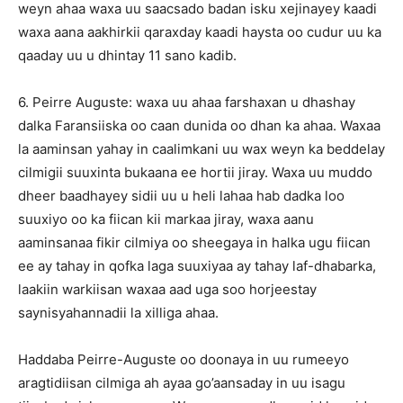
weyn ahaa waxa uu saacsado badan isku xejinayey kaadi
waxa aana aakhirkii qaraxday kaadi haysta oo cudur uu ka
qaaday uu u dhintay 11 sano kadib.
6. Peirre Auguste: waxa uu ahaa farshaxan u dhashay
dalka Faransiiska oo caan dunida oo dhan ka ahaa. Waxaa
la aaminsan yahay in caalimkani uu wax weyn ka beddelay
cilmigii suuxinta bukaana ee hortii jiray. Waxa uu muddo
dheer baadhayey sidii uu u heli lahaa hab dadka loo
suuxiyo oo ka fiican kii markaa jiray, waxa aanu
aaminsanaa fikir cilmiya oo sheegaya in halka ugu fiican
ee ay tahay in qofka laga suuxiyaa ay tahay laf-dhabarka,
laakiin warkiisan waxaa aad uga soo horjeestay
saynisyahannadii la xilliga ahaa.
Haddaba Peirre-Auguste oo doonaya in uu rumeeyo
aragtidiisan cilmiga ah ayaa go’aansaday in uu isagu