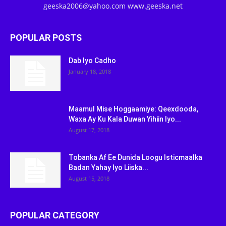
geeska2006@yahoo.com www.geeska.net
POPULAR POSTS
Dab Iyo Cadho
January 18, 2018
Maamul Mise Hoggaamiye: Qeexdooda,
Waxa Ay Ku Kala Duwan Yihiin Iyo...
August 17, 2018
Tobanka Af Ee Dunida Loogu Isticmaalka
Badan Yahay Iyo Liiska...
August 15, 2018
POPULAR CATEGORY