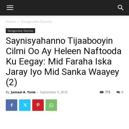
Home
Googooska Geeska
Googooska Geeska
Saynisyahanno Tijaabooyin
Cilmi Oo Ay Heleen Naftooda
Ku Eegay: Mid Faraha Iska
Jaray Iyo Mid Sanka Waayey
(2)
By
Jamaal A. Yonis
-
September 3, 2016
715
0