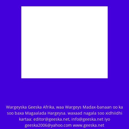
Wargeyska Geeska Afrika, waa Wargeys Madax-banaan oo ka
soo baxa Magaalada Hargeysa. waxaad nagala soo xidhiidhi
kartaa: editor@geeska.net, info@geeska.net iyo
geeska2006@yahoo.com www.geeska.net