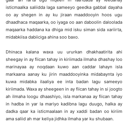
isticmaalka saliidda laga sameeyo geedka gabbal dayaha
oo ay shegen in ay ku jiraan maaddooyin hoos ugu
dhaadhaca maqaarka, oo iyaga oo aan daboolin daloolada
maqaarka haddana ka dhiga mid isku siman sida xariirta,
midabkiisa dabiiciga ahina soo baxo.
Dhinaca kalana waxa uu ururkan dhakhaatirita ahi
sheegay in ay fiican tahay in kiriimada ilmaha dhashay loo
marinayaa ay noqdaan kuwo aan caddar lahayn isla
markaana aanay ku jirin maaddooyinka midabaynta iyo
kuwa midabka ilaaliya ee inta badan lagu sameeyo
kiriimada. Waxa ay sheegeen in ay fiican tahay in si joogto
ah ilmaha loogu dhaashiyo, isla markanaa ay fiican tahay
in hadba in yar la mariyo kadibna lagu duugo, halka ay
dadka qaar ka isticmaalaan in ay xaddi badan oo kiriim
ama saliid ah mar keliya jidhka ilmaha yar ku shubaan.