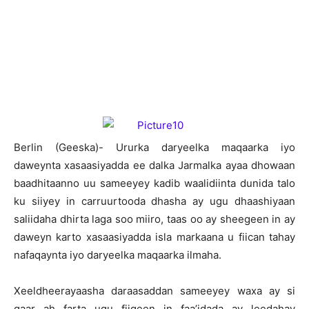
Berlin (Geeska)- Ururka daryeelka maqaarka iyo
daweynta xasaasiyadda ee dalka Jarmalka ayaa dhowaan
baadhitaanno uu sameeyey kadib waalidiinta dunida talo
ku siiyey in carruurtooda dhasha ay ugu dhaashiyaan
saliidaha dhirta laga soo miiro, taas oo ay sheegeen in ay
daweyn karto xasaasiyadda isla markaana u fiican tahay
nafaqaynta iyo daryeelka maqaarka ilmaha.
Xeeldheerayaasha daraasaddan sameeyey waxa ay si
gaar ah farta ugu fiiqeen in faa’idada ay leedahay