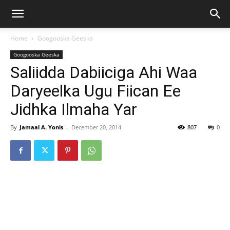
Home
Googooska Geeska
Googooska Geeska
Saliidda Dabiiciga Ahi Waa
Daryeelka Ugu Fiican Ee
Jidhka Ilmaha Yar
By
Jamaal A. Yonis
-
December 20, 2014
807
0