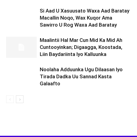
Si Aad U Xasuusato Waxa Aad Baratay
Macallin Noqo, Wax Kuqor Ama
Sawirro U Rog Waxa Aad Baratay
Maalintii Hal Mar Cun Mid Ka Mid Ah
Cuntooyinkan; Digaagga, Koostada,
Liin Baydariinta Iyo Kalluunka
Noolaha Adduunka Ugu Dilaasan Iyo
Tirada Dadka Uu Sannad Kasta
Galaafto