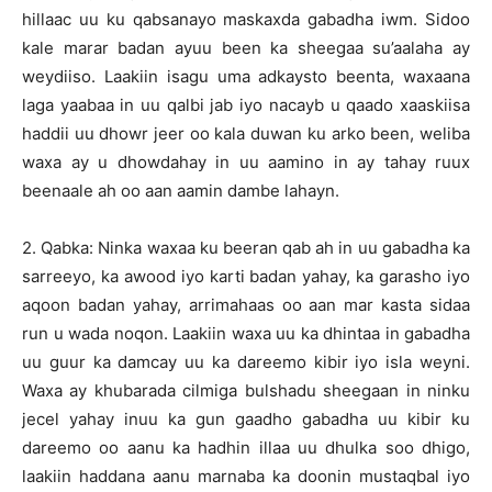
hillaac uu ku qabsanayo maskaxda gabadha iwm. Sidoo
kale marar badan ayuu been ka sheegaa su’aalaha ay
weydiiso. Laakiin isagu uma adkaysto beenta, waxaana
laga yaabaa in uu qalbi jab iyo nacayb u qaado xaaskiisa
haddii uu dhowr jeer oo kala duwan ku arko been, weliba
waxa ay u dhowdahay in uu aamino in ay tahay ruux
beenaale ah oo aan aamin dambe lahayn.
2. Qabka: Ninka waxaa ku beeran qab ah in uu gabadha ka
sarreeyo, ka awood iyo karti badan yahay, ka garasho iyo
aqoon badan yahay, arrimahaas oo aan mar kasta sidaa
run u wada noqon. Laakiin waxa uu ka dhintaa in gabadha
uu guur ka damcay uu ka dareemo kibir iyo isla weyni.
Waxa ay khubarada cilmiga bulshadu sheegaan in ninku
jecel yahay inuu ka gun gaadho gabadha uu kibir ku
dareemo oo aanu ka hadhin illaa uu dhulka soo dhigo,
laakiin haddana aanu marnaba ka doonin mustaqbal iyo