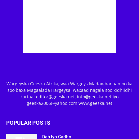
Wargeyska Geeska Afrika, waa Wargeys Madax-banaan oo ka
soo baxa Magaalada Hargeysa. waxaad nagala soo xidhiidhi
kartaa: editor@geeska.net, info@geeska.net iyo
geeska2006@yahoo.com www.geeska.net
POPULAR POSTS
Dab Iyo Cadho