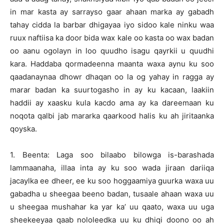
in mar kasta ay sarrayso gaar ahaan marka ay gabadh
tahay cidda la barbar dhigayaa iyo sidoo kale ninku waa
ruux naftiisa ka door bida wax kale oo kasta oo wax badan
oo aanu ogolayn in loo quudho isagu qayrkii u quudhi
kara. Haddaba qormadeenna maanta waxa aynu ku soo
qaadanaynaa dhowr dhaqan oo la og yahay in ragga ay
marar badan ka suurtogasho in ay ku kacaan, laakiin
haddii ay xaasku kula kacdo ama ay ka dareemaan ku
noqota qalbi jab mararka qaarkood halis ku ah jiritaanka
qoyska.
1. Beenta: Laga soo bilaabo bilowga is-barashada
lammaanaha, illaa inta ay ku soo wada jiraan dariiqa
jacaylka ee dheer, ee ku soo hoggaamiya guurka waxa uu
gabadha u sheegaa beeno badan, tusaale ahaan waxa uu
u sheegaa mushahar ka yar ka’ uu qaato, waxa uu uga
sheekeeyaa qaab nololeedka uu ku dhiqi doono oo ah