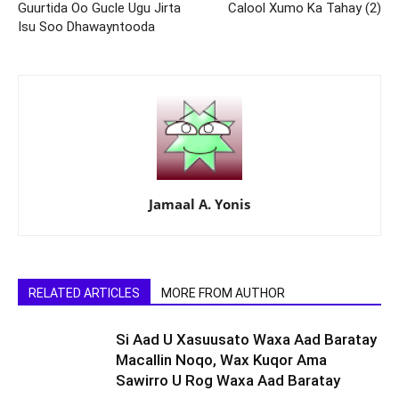
Guurtida Oo Gucle Ugu Jirta
Calool Xumo Ka Tahay (2)
Isu Soo Dhawayntooda
Jamaal A. Yonis
RELATED ARTICLES
MORE FROM AUTHOR
Si Aad U Xasuusato Waxa Aad Baratay
Macallin Noqo, Wax Kuqor Ama
Sawirro U Rog Waxa Aad Baratay