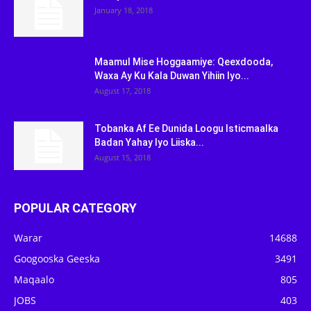
January 18, 2018
Maamul Mise Hoggaamiye: Qeexdooda,
Waxa Ay Ku Kala Duwan Yihiin Iyo...
August 17, 2018
Tobanka Af Ee Dunida Loogu Isticmaalka
Badan Yahay Iyo Liiska...
August 15, 2018
POPULAR CATEGORY
Warar
14688
Googooska Geeska
3491
Maqaalo
805
JOBS
403