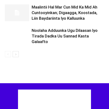
Maalintii Hal Mar Cun Mid Ka Mid Ah
Cuntooyinkan; Digaagga, Koostada,
Liin Baydariinta Iyo Kalluunka
Noolaha Adduunka Ugu Dilaasan Iyo
Tirada Dadka Uu Sannad Kasta
Galaafto