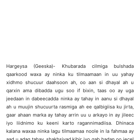
Hargeysa (Geeska)- Khubarada cilmiga bulshada
qaarkood waxa ay ninka ku tilmaamaan in uu yahay
xidhmo shucuur daahsoon ah, oo aan si dhayal ah u
qarxin ama dibadda ugu soo if bixin, taas oo ay uga
jeedaan in dabeecadda ninka ay tahay in aanu si dhayal
ah u muujin shucuurta rasmiga ah ee qalbigiisa ku jirta,
gaar ahaan marka ay tahay arrin uu u arkayo in ay jileec
iyo liidnimo ku keeni karto ragannimadiisa. Dhinaca
kalana waxaa ninka lagu tilmaamaa noole in la fahmaa ay
aad u adag tahay, shakhsiyad kibir iyo qab badan oo jecel