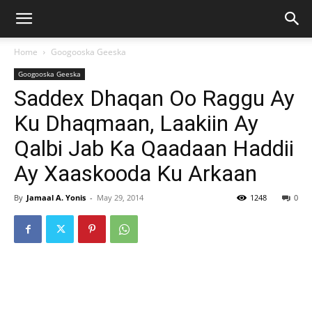
Home
Googooska Geeska
Googooska Geeska
Saddex Dhaqan Oo Raggu Ay
Ku Dhaqmaan, Laakiin Ay
Qalbi Jab Ka Qaadaan Haddii
Ay Xaaskooda Ku Arkaan
By
Jamaal A. Yonis
-
May 29, 2014
1248
0