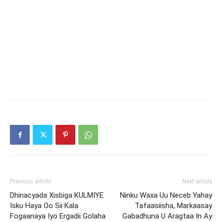
Previous article
Next article
Dhinacyada Xisbiga KULMIYE
Ninku Waxa Uu Neceb Yahay
Isku Haya Oo Sii Kala
Tafaasiisha, Markaasay
Fogaanaya Iyo Ergadii Golaha
Gabadhuna U Aragtaa In Ay