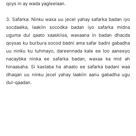
qoys in ay wada yagleelaan.
3. Safarka: Ninku waxa uu jecel yahay safarka badan iyo
socdaalka, laakiin socodka badan iyo safarka midna
uguma dul qaato xaaskiisa, waxaana in badan dhacda
qoysas ku burbura socod badni ama safar badni gabadha
uu ninku ku tuhmayo, dareennada kale ee loo aaneeyo
nacaybka ninka ee safarka badan, waxaa ka mid ah
hinaasaha. Si kastaba ha ahaato ee safarka badani waa
dhaqan uu ninku jecel yahay laakiin aanu gabadha ugu
dul-qaadan.