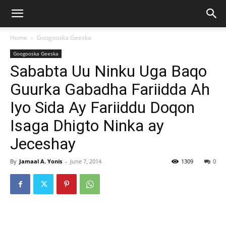
Home
Googooska Geeska
Googooska Geeska
Sababta Uu Ninku Uga Baqo
Guurka Gabadha Fariidda Ah
Iyo Sida Ay Fariiddu Doqon
Isaga Dhigto Ninka ay
Jeceshay
By
Jamaal A. Yonis
-
June 7, 2014
1309
0