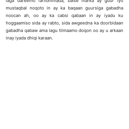
laga dareemo fariidnimada, balse marka ay guur iyo
mustaqbal noqoto in ay ka baqaan guursiga gabadha
noocan ah, oo ay ka cabsi qabaan in ay iyadu ku
hoggaamiso sida ay rabto, sida awgeedna ka doorbidaan
gabadha qabaw ama lagu tilmaamo doqon oo ay u arkaan
inay iyada dhiqi karaan.