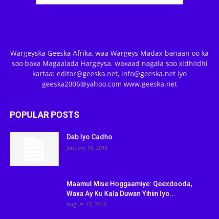
Wargeyska Geeska Afrika, waa Wargeys Madax-banaan oo ka
soo baxa Magaalada Hargeysa. waxaad nagala soo xidhiidhi
kartaa: editor@geeska.net, info@geeska.net iyo
geeska2006@yahoo.com www.geeska.net
POPULAR POSTS
Dab Iyo Cadho
January 18, 2018
Maamul Mise Hoggaamiye: Qeexdooda,
Waxa Ay Ku Kala Duwan Yihiin Iyo...
August 17, 2018