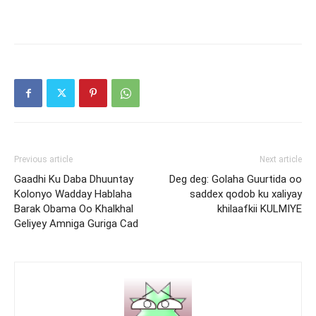
Previous article
Next article
Gaadhi Ku Daba Dhuuntay
Deg deg: Golaha Guurtida oo
Kolonyo Wadday Hablaha
saddex qodob ku xaliyay
Barak Obama Oo Khalkhal
khilaafkii KULMIYE
Geliyey Amniga Guriga Cad