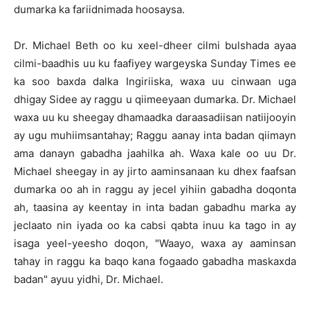
dumarka ka fariidnimada hoosaysa.
Dr. Michael Beth oo ku xeel-dheer cilmi bulshada ayaa
cilmi-baadhis uu ku faafiyey wargeyska Sunday Times ee
ka soo baxda dalka Ingiriiska, waxa uu cinwaan uga
dhigay Sidee ay raggu u qiimeeyaan dumarka. Dr. Michael
waxa uu ku sheegay dhamaadka daraasadiisan natiijooyin
ay ugu muhiimsantahay; Raggu aanay inta badan qiimayn
ama danayn gabadha jaahilka ah. Waxa kale oo uu Dr.
Michael sheegay in ay jirto aaminsanaan ku dhex faafsan
dumarka oo ah in raggu ay jecel yihiin gabadha doqonta
ah, taasina ay keentay in inta badan gabadhu marka ay
jeclaato nin iyada oo ka cabsi qabta inuu ka tago in ay
isaga yeel-yeesho doqon, "Waayo, waxa ay aaminsan
tahay in raggu ka baqo kana fogaado gabadha maskaxda
badan" ayuu yidhi, Dr. Michael.