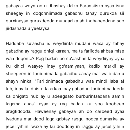
gabayaa weyn oo u dhashay dalka Faransiiska ayaa isna
sheegay in doqonniimada gabadhu tahay quruxda sii
qurxinaysa quruxdeeda muuqaalka ah indhaheedana soo
jiidashada u yeelaysa.
Haddaba su'aasha is weydiinta mudani waxa ay tahay
gabadha ay raggu dhiqi karaan, ma ta fariidda ahbaa mise
waa doqonta? Rag badan oo su'aashan la weydiiyey ayaa
ku dhici waayey inay go'aamiyaan, kadib markii ay
sheegeen in fariidnimada gabadhu aanay mar walb dan u
ahayn ninka, "Fariidnimada gabadhu waa mindi laba af
leh, inay ku dhisto la arkaa inay gabadhu fariidnimadeeda
ka dhigato hub ay u adeegsato burburintaadana aamin
lagama ahaa" ayaa ay rag badan ku soo koobeen
aragtidooda. Haweenay gabayaa ah oo carbeed ayaa
iyaduna mar dood laga qabtay raggu nooca dumarka ay
jecel yihiin, waxa ay ku doodday in raggu ay jecel yihiin