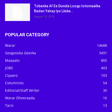
Tobanka Af Ee Dunida Loogu Isticmaalka
Badan Yahay Iyo Liiska...
August 15, 2018
POPULAR CATEGORY
Warar
14688
Googooska Geeska
3491
Maqaalo
805
JOBS
403
Ciyaaro
103
Columnists
54
Editorial/Staff Writer
30
Warar Dheeraada
16
Tacsi
13