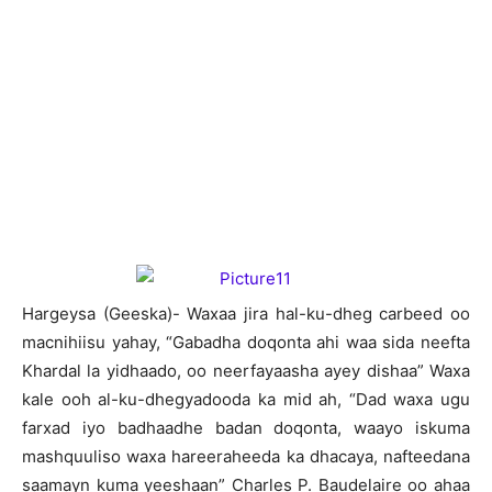
Hargeysa (Geeska)- Waxaa jira hal-ku-dheg carbeed oo
macnihiisu yahay, “Gabadha doqonta ahi waa sida neefta
Khardal la yidhaado, oo neerfayaasha ayey dishaa” Waxa
kale ooh al-ku-dhegyadooda ka mid ah, “Dad waxa ugu
farxad iyo badhaadhe badan doqonta, waayo iskuma
mashquuliso waxa hareeraheeda ka dhacaya, nafteedana
saamayn kuma yeeshaan” Charles P. Baudelaire oo ahaa