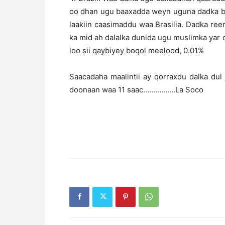
oo dhan ugu baaxadda weyn uguna dadka ba
laakiin caasimaddu waa Brasilia. Dadka ree
ka mid ah dalalka dunida ugu muslimka yar 
loo sii qaybiyey boqol meelood, 0.01%
Saacadaha maalintii ay qorraxdu dalka du
doonaan waa 11 saac…………….La Soco