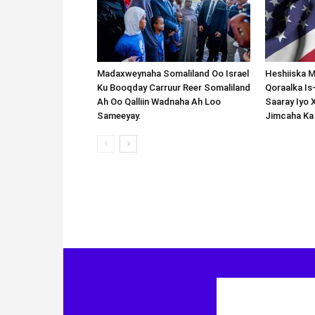
Madaxweynaha Somaliland Oo Israel
Heshiiska M
Ku Booqday Carruur Reer Somaliland
Qoraalka I
Ah Oo Qalliin Wadnaha Ah Loo
Saaray Iyo 
Sameeyay.
Jimcaha Ka