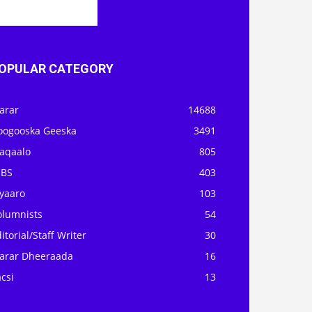
OPULAR CATEGORY
arar
14688
oogooska Geeska
3491
aqaalo
805
OBS
403
iyaaro
103
olumnists
54
itorial/Staff Writer
30
arar Dheeraada
16
csi
13