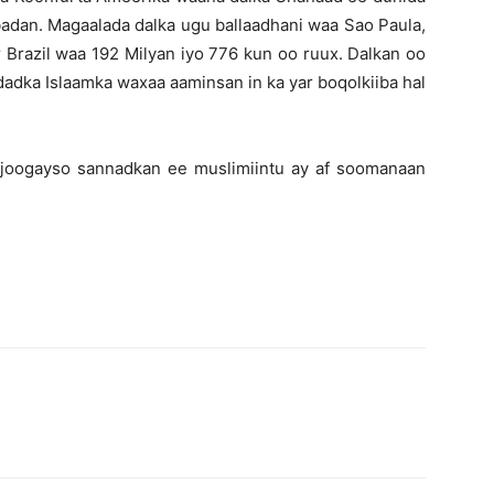
dan. Magaalada dalka ugu ballaadhani waa Sao Paula,
r Brazil waa 192 Milyan iyo 776 kun oo ruux. Dalkan oo
dadka Islaamka waxaa aaminsan in ka yar boqolkiiba hal
l joogayso sannadkan ee muslimiintu ay af soomanaan