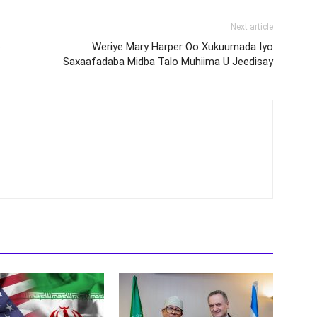
Next article
e
Weriye Mary Harper Oo Xukuumada Iyo
Saxaafadaba Midba Talo Muhiima U Jeedisay