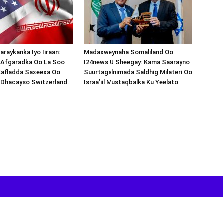
araykanka Iyo Iiraan:
Madaxweynaha Somaliland Oo
s-Afgaradka Oo La Soo
I24news U Sheegay: Kama Saarayno
Xafladda Saxeexa Oo
Suurtagalnimada Saldhig Milateri Oo
 Dhacayso Switzerland.
Israa’iil Mustaqbalka Ku Yeelato