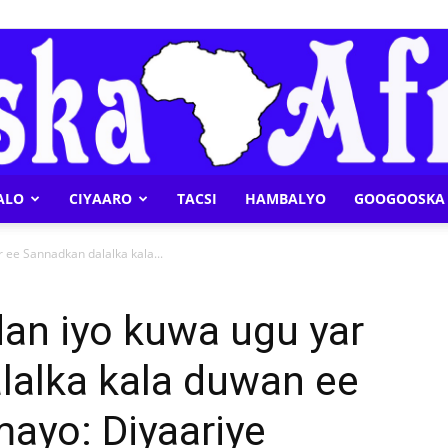
ALO
CIYAARO
TACSI
HAMBALYO
GOOGOOSKA 
Geeska
 ee Sannadkan dalalka kala...
an iyo kuwa ugu yar
lalka kala duwan ee
Afrika
ayo: Diyaariye