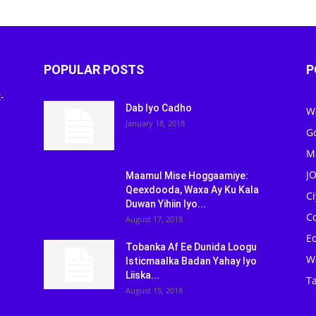
POPULAR POSTS
P
-
Dab Iyo Cadho
W
January 18, 2018
G
M
J
Maamul Mise Hoggaamiye:
Qeexdooda, Waxa Ay Ku Kala
C
Duwan Yihiin Iyo...
C
August 17, 2018
Ed
Tobanka Af Ee Dunida Loogu
W
Isticmaalka Badan Yahay Iyo
Liiska...
Ta
August 15, 2018