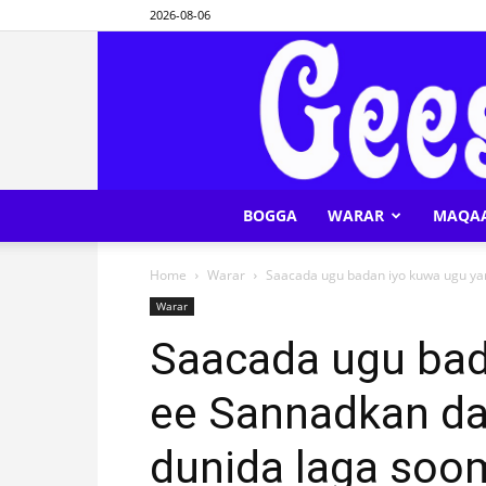
2026-08-06
BOGGA
WARAR
MAQA
Home
Warar
Saacada ugu badan iyo kuwa ugu yar
Warar
Saacada ugu bad
ee Sannadkan da
dunida laga soom