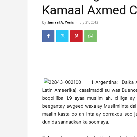
Kamaal Axmed C
By
Jamaal A. Yonis
-
July 21, 2012
1-Argentina: Dalka 
Latin Ameerika), caasimaddiisu waa Buenos
boqoliiiba 1.9 ayaa muslim ah, xilliga
beegantay awgeed waxa ay Muslimiinta dalk
maalin kasta oo ah inta ay qorraxdu soo 
dunida sannadkan ka soomaya.