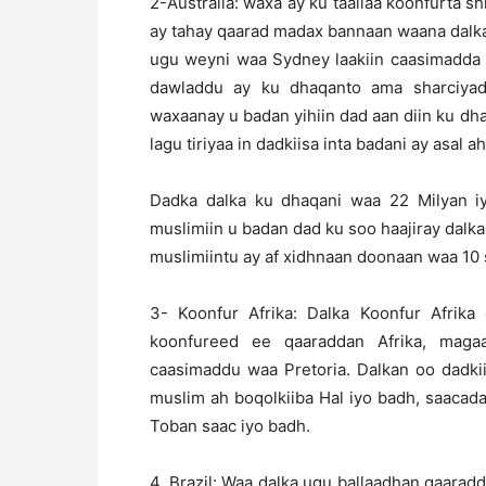
2-Australia: waxa ay ku taallaa koonfurta sh
ay tahay qaarad madax bannaan waana dalka
ugu weyni waa Sydney laakiin caasimadda
dawladdu ay ku dhaqanto ama sharciyad
waxaanay u badan yihiin dad aan diin ku d
lagu tiriyaa in dadkiisa inta badani ay asal 
Dadka dalka ku dhaqani waa 22 Milyan iy
muslimiin u badan dad ku soo haajiray dalk
muslimiintu ay af xidhnaan doonaan waa 10
3- Koonfur Afrika: Dalka Koonfur Afrika
koonfureed ee qaaraddan Afrika, maga
caasimaddu waa Pretoria. Dalkan oo dadki
muslim ah boqolkiiba Hal iyo badh, saaca
Toban saac iyo badh.
4. Brazil: Waa dalka ugu ballaadhan qaara