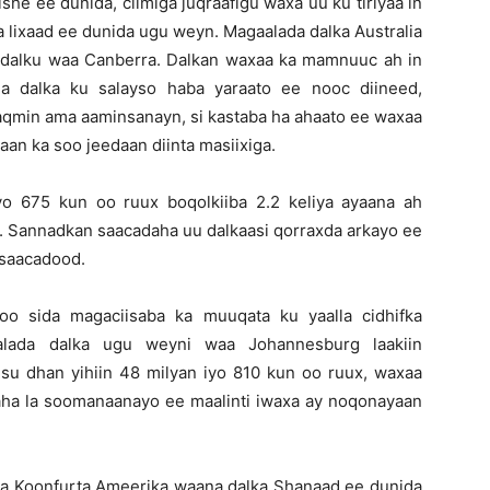
ishe ee dunida, cilmiga juqraafigu waxa uu ku tiriyaa in
 lixaad ee dunida ugu weyn. Magaalada dalka Australia
 dalku waa Canberra. Dalkan waxaa ka mamnuuc ah in
a dalka ku salayso haba yaraato ee nooc diineed,
haqmin ama aaminsanayn, si kastaba ha ahaato ee waxaa
ahaan ka soo jeedaan diinta masiixiga.
o 675 kun oo ruux boqolkiiba 2.2 keliya ayaana ah
a. Sannadkan saacadaha uu dalkaasi qorraxda arkayo ee
 saacadood.
 oo sida magaciisaba ka muuqata ku yaalla cidhifka
alada dalka ugu weyni waa Johannesburg laakiin
isu dhan yihiin 48 milyan iyo 810 kun oo ruux, waxaa
daha la soomanaanayo ee maalinti iwaxa ay noqonayaan
dda Koonfurta Ameerika waana dalka Shanaad ee dunida