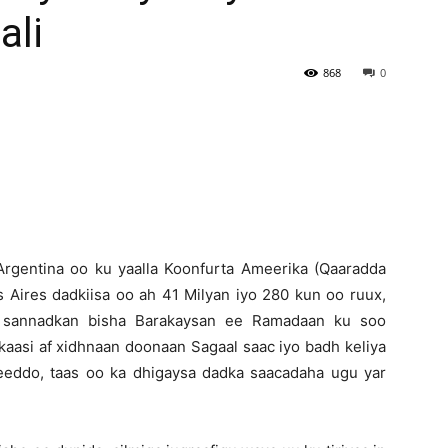
ali
Newspaper
868
0
Argentina oo ku yaalla Koonfurta Ameerika (Qaaradda
 Aires dadkiisa oo ah 41 Milyan iyo 280 kun oo ruux,
 ay sannadkan bisha Barakaysan ee Ramadaan ku soo
aasi af xidhnaan doonaan Sagaal saac iyo badh keliya
jeeddo, taas oo ka dhigaysa dadka saacadaha ugu yar