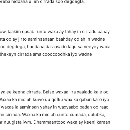
reba hiddaha u leh cirrada soo degdegta.
ow, laakiin qasab runtu waxa ay tahay in cirradu aanay
ta oo ay jirto aaminsanaan baahday oo ah in wadne
a soo degdega, haddana daraasado lagu sameeyey waxa
a dhexeyn cirrada ama coodcoodhka iyo wadne
ya ee keena cirrada. Balse waxaa jira xaalado kale oo
 Waxaa ka mid ah kuwo uu qofku wax ka qaban karo iyo
 waxaa la aaminsan yahay in waxyaabo badan oo raad
an cirrada. Waxaa ka mid ah cunto xumada, qulubka,
aar nuugista iwm. Dhammaantood waxa ay keeni karaan