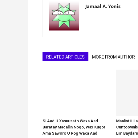
Jamaal A. Yonis
RELATED ARTICLES
MORE FROM AUTHOR
Si Aad U Xasuusato Waxa Aad
Baratay Macallin Noqo, Wax Kuqor
Ama Sawirro U Rog Waxa Aad
Baratay
Maalintii H
Cuntooyink
Liin Baydari