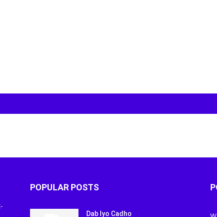
POPULAR POSTS
P
-
Dab Iyo Cadho
W
January 18, 2018