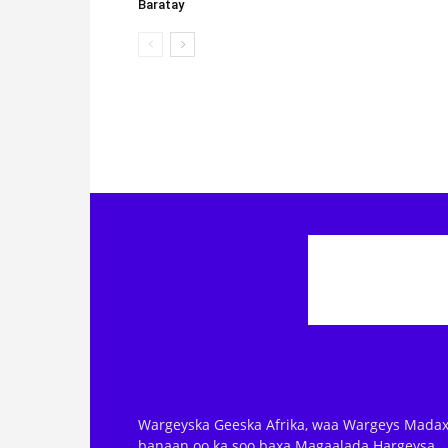
Wargeyska Geeska Afrika, waa Wargeys Madax
banaan oo ka soo baxa Magaalada Hargeysa.
waxaad nagala soo xidhiidhi kartaa: