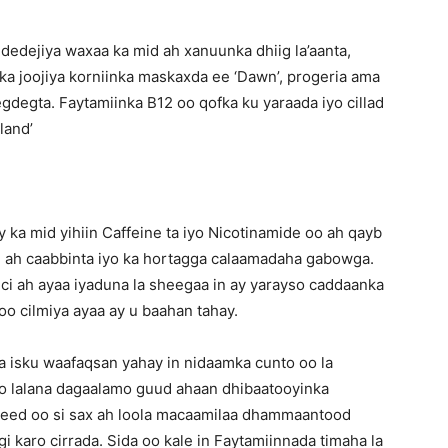
dedejiya waxaa ka mid ah xanuunka dhiig la’aanta,
a joojiya korniinka maskaxda ee ‘Dawn’, progeria ama
gdegta. Faytamiinka B12 oo qofka ku yaraada iyo cillad
land’
ka mid yihiin Caffeine ta iyo Nicotinamide oo ah qayb
u ah caabbinta iyo ka hortagga calaamadaha gabowga.
ci ah ayaa iyaduna la sheegaa in ay yarayso caddaanka
oo cilmiya ayaa ay u baahan tahay.
a isku waafaqsan yahay in nidaamka cunto oo la
yo lalana dagaalamo guud ahaan dhibaatooyinka
adeed oo si sax ah loola macaamilaa dhammaantood
i karo cirrada. Sida oo kale in Faytamiinnada timaha la