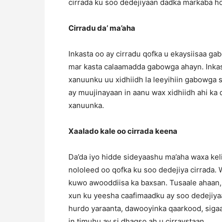
cirrada ku soo dedejiyaan dadka markaba ho
Cirradu da’ ma’aha
Inkasta oo ay cirradu qofka u ekaysiisaa gab
mar kasta calaamadda gabowga ahayn. Inkas
xanuunku uu xidhiidh la leeyihiin gabowg
ay muujinayaan in aanu wax xidhiidh ahi k
xanuunka.
Xaalado kale oo cirrada keena
Da’da iyo hidde sideyaashu ma’aha waxa keli
nololeed oo qofka ku soo dedejiya cirrada.
kuwo awooddiisa ka baxsan. Tusaale ahaan,
xun ku yeesha caafimaadku ay soo dedejiya
hurdo yaraanta, dawooyinka qaarkood, sig
in timuhu ay si dhaqso ah u cirraystaan.