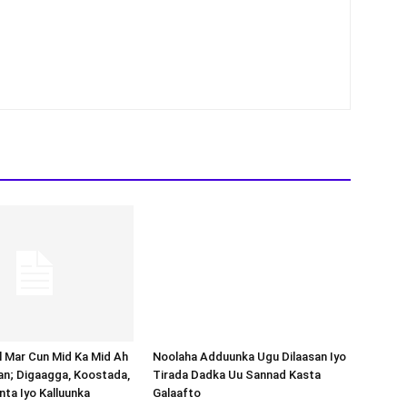
Noolaha Adduunka Ugu Dilaasan Iyo
Tirada Dadka Uu Sannad Kasta
Galaafto
al Mar Cun Mid Ka Mid Ah
an; Digaagga, Koostada,
inta Iyo Kalluunka