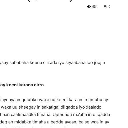
934
0
Newspaper
ysay sababaha keena cirrada iyo siyaabaha loo joojin
ay keeni karana cirro
aynayaan qulubku waxa uu keeni karaan in timuhu ay
axa uu sheegay in sakatiga, diiqadda iyo xaalado
haan caafimaadka timaha. Ujeedadu ma’aha in diiqadda
gdeg ah midabka timaha u beddelayaan, balse waa in ay