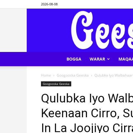
2026-08-08
BOGGA
WARAR
MAQA
Home
Googooska Geeska
Qulubka Iyo Walbahaark
Googooska Geeska
Qulubka Iyo Wal
Keenaan Cirro, S
In La Joojiyo Cir