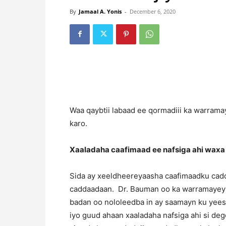
By
Jamaal A. Yonis
-
December 6, 2020
Waa qaybtii labaad ee qormadiii ka warrama
karo.
Xaaladaha caafimaad ee nafsiga ahi waxa 
Sida ay xeeldheereyaasha caafimaadku cadd
caddaadaan. Dr. Bauman oo ka warramayey w
badan oo nololeedba in ay saamayn ku yees
iyo guud ahaan xaaladaha nafsiga ahi si de