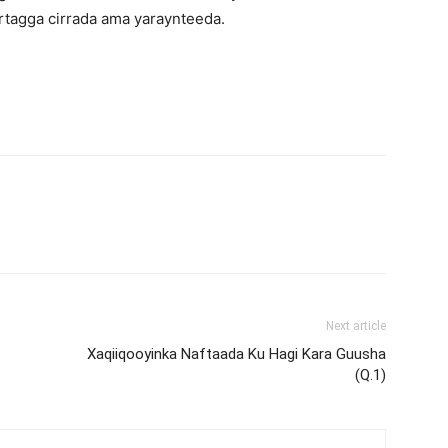
rtagga cirrada ama yaraynteeda.
Next article
Xaqiiqooyinka Naftaada Ku Hagi Kara Guusha
(Q.1)