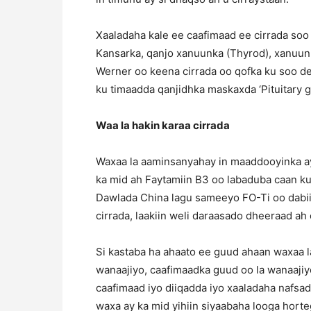
Xaaladaha kale ee caafimaad ee cirrada soo 
Kansarka, qanjo xanuunka (Thyrod), xanuunk
Werner oo keena cirrada oo qofka ku soo de
ku timaadda qanjidhka maskaxda ‘Pituitary g
Waa la hakin karaa cirrada
Waxaa la aaminsanyahay in maaddooyinka ay 
ka mid ah Faytamiin B3 oo labaduba caan k
Dawlada China lagu sameeyo FO-Ti oo dabii
cirrada, laakiin weli daraasado dheeraad ah 
Si kastaba ha ahaato ee guud ahaan waxaa l
wanaajiyo, caafimaadka guud oo la wanaaji
caafimaad iyo diiqadda iyo xaaladaha nafs
waxa ay ka mid yihiin siyaabaha looga horteg