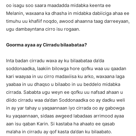
oo isagu soo saara maadadda midabka keenta ee
Melanin, waxaana ka dhasha in midabka dabiiciga ahaa ee
timuhu uu khafiif noqdo, awood ahaanna taag darreeyaan,
ugu dambayntana cirro isu rogaan.
Goorma ayaa ay Cirradu bilaabataa?
Inta badan cirradu waxa ay ku bilaabataa da’da
soddonaadka, laakiin bilowga hore qofku waa uu qaadan
kari waayaa in uu cirro madaxiisa ku arko, waxaana laga
yaabaa in uu dhaqso u bilaabo in uu beddelo midabka
cirrada. Sababta ugu weyn ee qofku uu nafsad ahaan u
diido cirradu waa da’dan Soddonaadka oo ay dadku weli
in ay yar tahay u yaqaannaan iyo cirrada oo ay gabowga
ku yaqaannaan, sidaas awgeed labadaas arrimood ayaa
aan isu qaban Karin. Si kastaba ha ahaato ee qasab
ma’aha in cirradu ay qof kasta da’dan ku bilaabato.