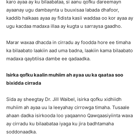
karo ayaa ay ku bilaabataa, si aanu qofku dareemayn
ayaanay ugu dambaynta u buuxisaa labada dhafoor,
kaddib halkaas ayaa ay fidista kasii waddaa oo kor ayaa ay
ugu kacdaa madaxa illaa ay kugta u sarraysa gaadho.
Marar waxaa dhacda in cirradu ay foodda hore ee timaha
ka bilaabato laakiin aad uma badna, laakiin kama bilaabato
madaxa qaybtiisa dambe ee qadaadka.
Isirka qofku kaalin muhiim ah ayaa uu ka qaataa soo
bixidda cirrada
Sida ay sheegtay Dr. Jill Waibel, isirka qofku xidhiidh
muhiim ah ayaa uu la leeyahay cirrowga timaha. Tusaale
ahaan dadka isirkooda loo yaqaanno Qawqaasiyiinta waxa
ay cirradu ku bilaabataa iyaga ku jira badhtamaha
soddonaadka.