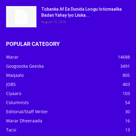
Tobanka Af Ee Dunida Loogu Isticmaalka
Badan Yahay Iyo Liiska...
August 15, 2018
POPULAR CATEGORY
Warar
14688
Googooska Geeska
3491
Maqaalo
805
JOBS
403
Ciyaaro
103
Columnists
54
Editorial/Staff Writer
30
Warar Dheeraada
16
Tacsi
13