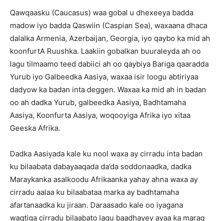
Qawqaasku (Caucasus) waa gobal u dhexeeya badda
madow iyo badda Qaswiin (Caspian Sea), waxaana dhaca
dalalka Armenia, Azerbaijan, Georgia, iyo qaybo ka mid ah
koonfurtA Ruushka. Laakiin gobalkan buuraleyda ah oo
lagu tilmaamo teed dabiici ah oo qaybiya Bariga qaaradda
Yurub iyo Galbeedka Aasiya, waxaa isir loogu abtiriyaa
dadyow ka badan inta deggen. Waxaa ka mid ah in badan
oo ah dadka Yurub, galbeedka Aasiya, Badhtamaha
Aasiya, Koonfurta Aasiya, woqooyiga Afrika iyo xitaa
Geeska Afrika.
Dadka Aasiyada kale ku nool waxa ay cirradu inta badan
ku bilaabata dabayaaqada da’da soddonaadka, dadka
Maraykanka asalkoodu Afrikaanka yahay ahna waxa ay
cirradu aalaa ku bilaabataa marka ay badhtamaha
afartanaadka ku jiraan. Daraasado kale oo iyagana
waqtiga cirradu bilaabato lagu baadhayey ayaa ka marag