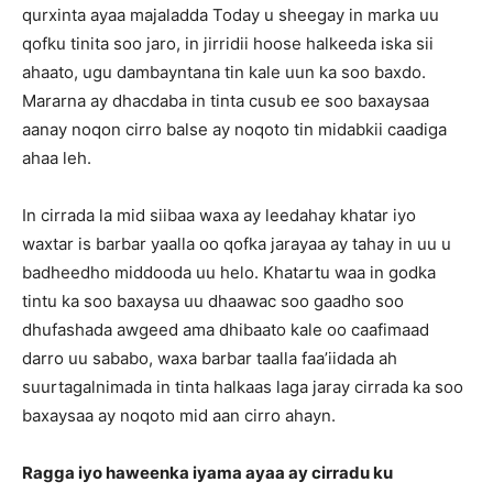
qurxinta ayaa majaladda Today u sheegay in marka uu
qofku tinita soo jaro, in jirridii hoose halkeeda iska sii
ahaato, ugu dambayntana tin kale uun ka soo baxdo.
Mararna ay dhacdaba in tinta cusub ee soo baxaysaa
aanay noqon cirro balse ay noqoto tin midabkii caadiga
ahaa leh.
In cirrada la mid siibaa waxa ay leedahay khatar iyo
waxtar is barbar yaalla oo qofka jarayaa ay tahay in uu u
badheedho middooda uu helo. Khatartu waa in godka
tintu ka soo baxaysa uu dhaawac soo gaadho soo
dhufashada awgeed ama dhibaato kale oo caafimaad
darro uu sababo, waxa barbar taalla faa’iidada ah
suurtagalnimada in tinta halkaas laga jaray cirrada ka soo
baxaysaa ay noqoto mid aan cirro ahayn.
Ragga iyo haweenka iyama ayaa ay cirradu ku