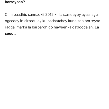
horreysaa?
Cilmibaadhis sannadkii 2012 kii la sameeyey ayaa lagu
ogaaday in cirradu ay ku badantahay kuna soo horreyso
ragga, marka la barbardhigo haweenka da’dooda ah.
La
soco…