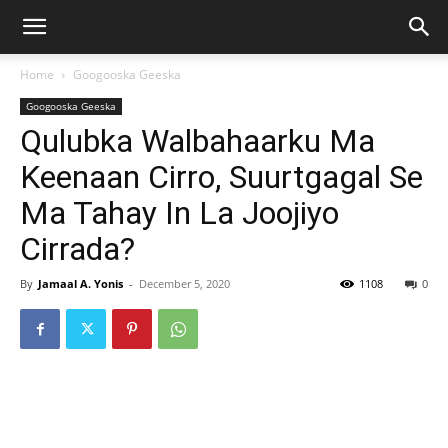
Home
Googooska Geeska
Googooska Geeska
Qulubka Walbahaarku Ma
Keenaan Cirro, Suurtgagal Se
Ma Tahay In La Joojiyo
Cirrada?
By
Jamaal A. Yonis
-
December 5, 2020
1108
0