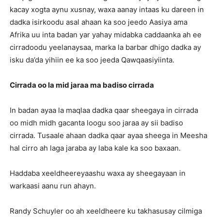
kacay xogta aynu xusnay, waxa aanay intaas ku dareen in
dadka isirkoodu asal ahaan ka soo jeedo Aasiya ama
Afrika uu inta badan yar yahay midabka caddaanka ah ee
cirradoodu yeelanaysaa, marka la barbar dhigo dadka ay
isku da’da yihiin ee ka soo jeeda Qawqaasiyiinta.
Cirrada oo la mid jaraa ma badiso cirrada
In badan ayaa la maqlaa dadka qaar sheegaya in cirrada
oo midh midh gacanta loogu soo jaraa ay sii badiso
cirrada. Tusaale ahaan dadka qaar ayaa sheega in Meesha
hal cirro ah laga jaraba ay laba kale ka soo baxaan.
Haddaba xeeldheereyaashu waxa ay sheegayaan in
warkaasi aanu run ahayn.
Randy Schuyler oo ah xeeldheere ku takhasusay cilmiga