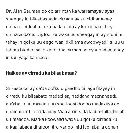
Dr. Alan Bauman oo oo arrintan ka warramayey ayaa
sheegay in bilaabashada cirradu ay ku xidhantahay
dhinaca hiddaha in ka badan inta ay ku xidhantahay
dhinaca da’da. Digtoorku waxa uu sheegay in ay muhiim
tahay in qofku uu eego waalidkii ama awoowyadii si uu u
fahmo hiddihiisa la xidhiidha cirrada oo ay u badan tahay
in uu iyaga ka raaco.
Halkee ay cirradu ka bilaabataa?
Si kasta oo ay da’da qofku u gaadho tii laga filayey in
cirradu ku bilaabato madaxiisa, haddana macnaheedu
ma’aha in uu maalin uun soo toosi doono madaxiisa oo
dhammaantii caddaaday. Waa arrin si tallaabo-tallaabo ah
u timaadda. Marka koowaad waxa uu qofku cirrada ku
arkaa labada dhafoor, tiro yar oo mid iyo laba la odhan