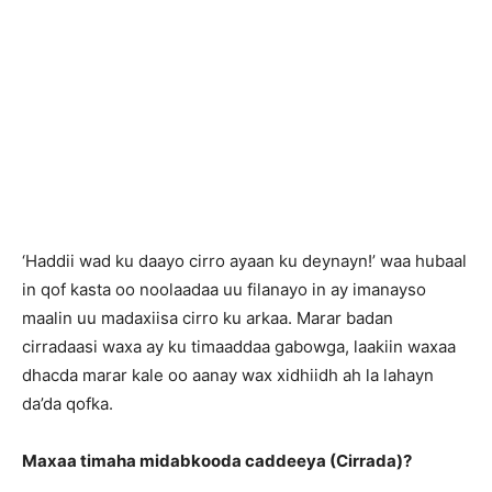
‘Haddii wad ku daayo cirro ayaan ku deynayn!’ waa hubaal
in qof kasta oo noolaadaa uu filanayo in ay imanayso
maalin uu madaxiisa cirro ku arkaa. Marar badan
cirradaasi waxa ay ku timaaddaa gabowga, laakiin waxaa
dhacda marar kale oo aanay wax xidhiidh ah la lahayn
da’da qofka.
Maxaa timaha midabkooda caddeeya (Cirrada)?