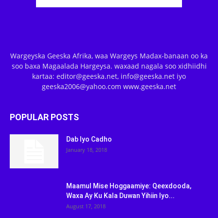
Wargeyska Geeska Afrika, waa Wargeys Madax-banaan oo ka
soo baxa Magaalada Hargeysa. waxaad nagala soo xidhiidhi
kartaa: editor@geeska.net, info@geeska.net iyo
geeska2006@yahoo.com www.geeska.net
POPULAR POSTS
Dab Iyo Cadho
January 18, 2018
Maamul Mise Hoggaamiye: Qeexdooda,
Waxa Ay Ku Kala Duwan Yihiin Iyo...
August 17, 2018