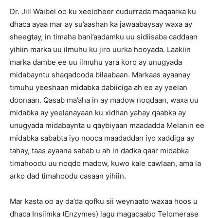
Dr. Jill Waibel oo ku xeeldheer cudurrada maqaarka ku
dhaca ayaa mar ay su’aashan ka jawaabaysay waxa ay
sheegtay, in timaha bani’aadamku uu sidiisaba caddaan
yihiin marka uu ilmuhu ku jiro uurka hooyada. Laakiin
marka dambe ee uu ilmuhu yara koro ay unugyada
midabayntu shaqadooda bilaabaan. Markaas ayaanay
timuhu yeeshaan midabka dabiiciga ah ee ay yeelan
doonaan. Qasab ma’aha in ay madow noqdaan, waxa uu
midabka ay yeelanayaan ku xidhan yahay qaabka ay
unugyada midabaynta u qaybiyaan maadadda Melanin ee
midabka sababta iyo nooca maadaddan iyo xaddiga ay
tahay, taas ayaana sabab u ah in dadka qaar midabka
timahoodu uu noqdo madow, kuwo kale cawlaan, ama la
arko dad timahoodu casaan yihiin.
Mar kasta oo ay da’da qofku sii weynaato waxaa hoos u
dhaca Insiimka (Enzymes) lagu magacaabo Telomerase