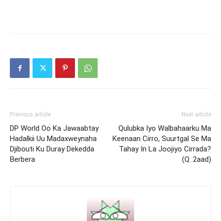
Previous article
Next article
DP World Oo Ka Jawaabtay
Qulubka Iyo Walbahaarku Ma
Hadalkii Uu Madaxweynaha
Keenaan Cirro, Suurtgal Se Ma
Djibouti Ku Duray Dekedda
Tahay In La Joojiyo Cirrada?
Berbera
(Q. 2aad)