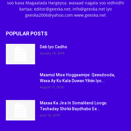
soo baxa Magaalada Hargeysa. waxaad nagala soo xidhiidhi
kartaa: editor@geeska.net, info@geeska.net iyo
geeska2006@yahoo.com www.geeska.net
POPULAR POSTS
Dab Iyo Cadho
January 18, 2018
Maamul Mise Hoggaamiye: Qeexdooda,
Waxa Ay Ku Kala Duwan Yihiin Iyo...
August 17, 2018
Maxaa Ka Jira In Somaliland Loogu
Tashaday Shirkii Baydhabo Ee...
June 10, 2018