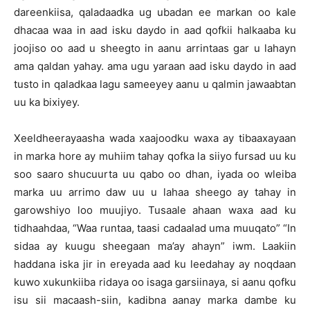
dareenkiisa, qaladaadka ug ubadan ee markan oo kale
dhacaa waa in aad isku daydo in aad qofkii halkaaba ku
joojiso oo aad u sheegto in aanu arrintaas gar u lahayn
ama qaldan yahay. ama ugu yaraan aad isku daydo in aad
tusto in qaladkaa lagu sameeyey aanu u qalmin jawaabtan
uu ka bixiyey.
Xeeldheerayaasha wada xaajoodku waxa ay tibaaxayaan
in marka hore ay muhiim tahay qofka la siiyo fursad uu ku
soo saaro shucuurta uu qabo oo dhan, iyada oo wleiba
marka uu arrimo daw uu u lahaa sheego ay tahay in
garowshiyo loo muujiyo. Tusaale ahaan waxa aad ku
tidhaahdaa, “Waa runtaa, taasi cadaalad uma muuqato” “In
sidaa ay kuugu sheegaan ma’ay ahayn” iwm. Laakiin
haddana iska jir in ereyada aad ku leedahay ay noqdaan
kuwo xukunkiiba ridaya oo isaga garsiinaya, si aanu qofku
isu sii macaash-siin, kadibna aanay marka dambe ku