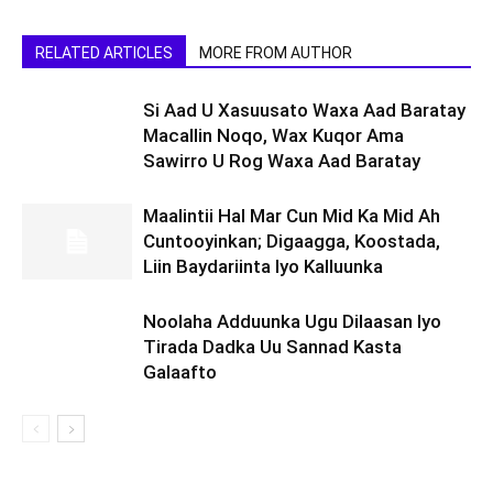
RELATED ARTICLES
MORE FROM AUTHOR
Si Aad U Xasuusato Waxa Aad Baratay
Macallin Noqo, Wax Kuqor Ama
Sawirro U Rog Waxa Aad Baratay
Maalintii Hal Mar Cun Mid Ka Mid Ah
Cuntooyinkan; Digaagga, Koostada,
Liin Baydariinta Iyo Kalluunka
Noolaha Adduunka Ugu Dilaasan Iyo
Tirada Dadka Uu Sannad Kasta
Galaafto