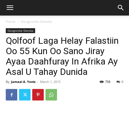
Home
Googooska Geeska
Googooska Geeska
Qolfoof Laga Helay Falastiin
Oo 55 Kun Oo Sano Jiray
Ayaa Daahfuray In Afrika Ay
Asal U Tahay Dunida
By
Jamaal A. Yonis
-
March 1, 2015
758
0