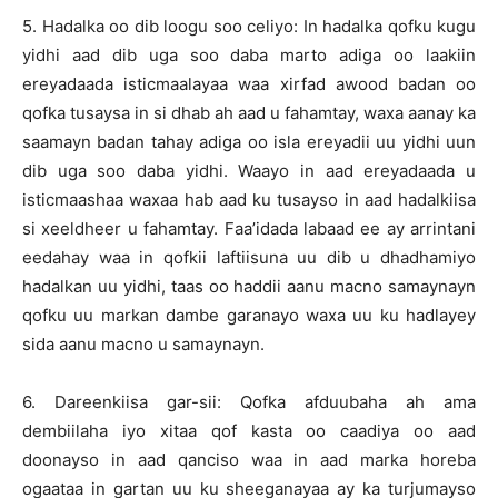
5. Hadalka oo dib loogu soo celiyo: In hadalka qofku kugu
yidhi aad dib uga soo daba marto adiga oo laakiin
ereyadaada isticmaalayaa waa xirfad awood badan oo
qofka tusaysa in si dhab ah aad u fahamtay, waxa aanay ka
saamayn badan tahay adiga oo isla ereyadii uu yidhi uun
dib uga soo daba yidhi. Waayo in aad ereyadaada u
isticmaashaa waxaa hab aad ku tusayso in aad hadalkiisa
si xeeldheer u fahamtay. Faa’idada labaad ee ay arrintani
eedahay waa in qofkii laftiisuna uu dib u dhadhamiyo
hadalkan uu yidhi, taas oo haddii aanu macno samaynayn
qofku uu markan dambe garanayo waxa uu ku hadlayey
sida aanu macno u samaynayn.
6. Dareenkiisa gar-sii: Qofka afduubaha ah ama
dembiilaha iyo xitaa qof kasta oo caadiya oo aad
doonayso in aad qanciso waa in aad marka horeba
ogaataa in gartan uu ku sheeganayaa ay ka turjumayso