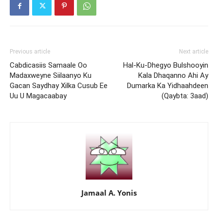
Previous article
Next article
Cabdicasiis Samaale Oo
Hal-Ku-Dhegyo Bulshooyin
Madaxweyne Siilaanyo Ku
Kala Dhaqanno Ahi Ay
Gacan Saydhay Xilka Cusub Ee
Dumarka Ka Yidhaahdeen
Uu U Magacaabay
(Qaybta: 3aad)
Jamaal A. Yonis