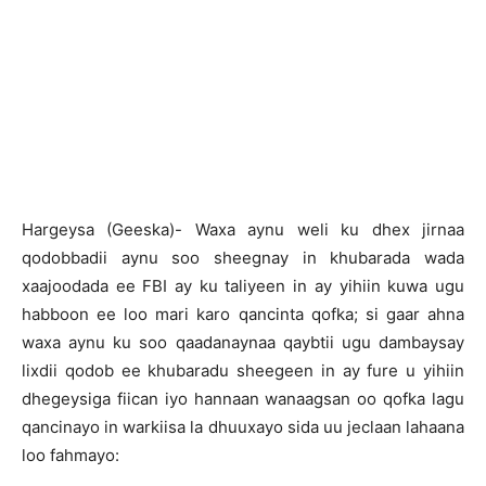
Hargeysa (Geeska)- Waxa aynu weli ku dhex jirnaa
qodobbadii aynu soo sheegnay in khubarada wada
xaajoodada ee FBI ay ku taliyeen in ay yihiin kuwa ugu
habboon ee loo mari karo qancinta qofka; si gaar ahna
waxa aynu ku soo qaadanaynaa qaybtii ugu dambaysay
lixdii qodob ee khubaradu sheegeen in ay fure u yihiin
dhegeysiga fiican iyo hannaan wanaagsan oo qofka lagu
qancinayo in warkiisa la dhuuxayo sida uu jeclaan lahaana
loo fahmayo: