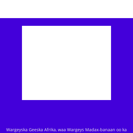
Wargeyska Geeska Afrika, waa Wargeys Madax-banaan oo ka