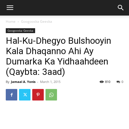
Home
Googooska Geeska
Googooska Geeska
Hal-Ku-Dhegyo Bulshooyin
Kala Dhaqanno Ahi Ay
Dumarka Ka Yidhaahdeen
(Qaybta: 3aad)
By
Jamaal A. Yonis
-
March 1, 2015
810
0