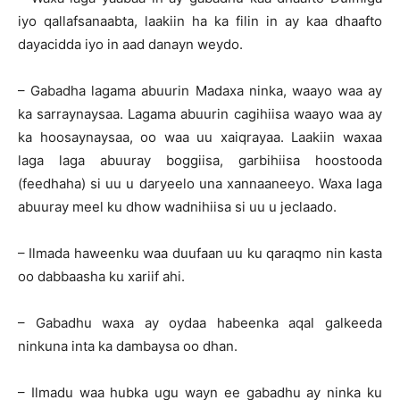
iyo qallafsanaabta, laakiin ha ka filin in ay kaa dhaafto
dayacidda iyo in aad danayn weydo.
– Gabadha lagama abuurin Madaxa ninka, waayo waa ay
ka sarraynaysaa. Lagama abuurin cagihiisa waayo waa ay
ka hoosaynaysaa, oo waa uu xaiqrayaa. Laakiin waxaa
laga laga abuuray boggiisa, garbihiisa hoostooda
(feedhaha) si uu u daryeelo una xannaaneeyo. Waxa laga
abuuray meel ku dhow wadnihiisa si uu u jeclaado.
– Ilmada haweenku waa duufaan uu ku qaraqmo nin kasta
oo dabbaasha ku xariif ahi.
– Gabadhu waxa ay oydaa habeenka aqal galkeeda
ninkuna inta ka dambaysa oo dhan.
– Ilmadu waa hubka ugu wayn ee gabadhu ay ninka ku