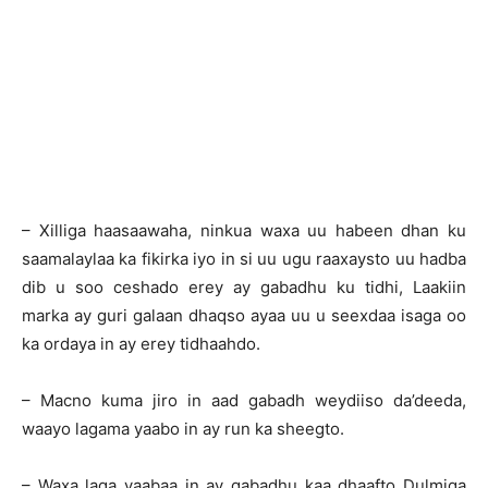
– Xilliga haasaawaha, ninkua waxa uu habeen dhan ku
saamalaylaa ka fikirka iyo in si uu ugu raaxaysto uu hadba
dib u soo ceshado erey ay gabadhu ku tidhi, Laakiin
marka ay guri galaan dhaqso ayaa uu u seexdaa isaga oo
ka ordaya in ay erey tidhaahdo.
– Macno kuma jiro in aad gabadh weydiiso da’deeda,
waayo lagama yaabo in ay run ka sheegto.
– Waxa laga yaabaa in ay gabadhu kaa dhaafto Dulmiga