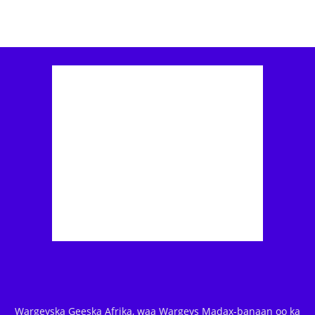
Wargeyska Geeska Afrika, waa Wargeys Madax-banaan oo ka