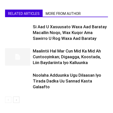
RELATED ARTICLES
MORE FROM AUTHOR
Si Aad U Xasuusato Waxa Aad Baratay
Macallin Noqo, Wax Kuqor Ama
Sawirro U Rog Waxa Aad Baratay
Maalintii Hal Mar Cun Mid Ka Mid Ah
Cuntooyinkan; Digaagga, Koostada,
Liin Baydariinta Iyo Kalluunka
Noolaha Adduunka Ugu Dilaasan Iyo
Tirada Dadka Uu Sannad Kasta
Galaafto