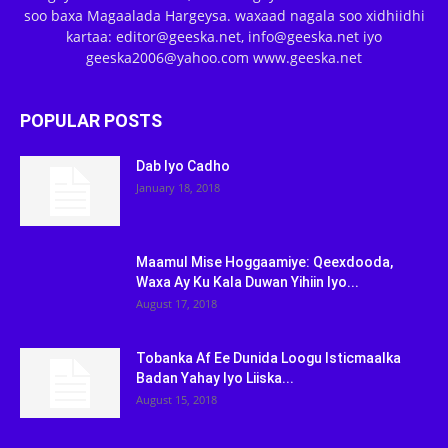
soo baxa Magaalada Hargeysa. waxaad nagala soo xidhiidhi
kartaa: editor@geeska.net, info@geeska.net iyo
geeska2006@yahoo.com www.geeska.net
POPULAR POSTS
Dab Iyo Cadho
January 18, 2018
Maamul Mise Hoggaamiye: Qeexdooda,
Waxa Ay Ku Kala Duwan Yihiin Iyo...
August 17, 2018
Tobanka Af Ee Dunida Loogu Isticmaalka
Badan Yahay Iyo Liiska...
August 15, 2018