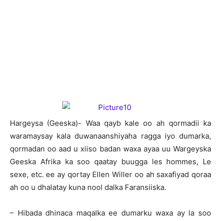
Hargeysa (Geeska)- Waa qayb kale oo ah qormadii ka
waramaysay kala duwanaanshiyaha ragga iyo dumarka,
qormadan oo aad u xiiso badan waxa ayaa uu Wargeyska
Geeska Afrika ka soo qaatay buugga les hommes, Le
sexe, etc. ee ay qortay Ellen Willer oo ah saxafiyad qoraa
ah oo u dhalatay kuna nool dalka Faransiiska.
– Hibada dhinaca maqalka ee dumarku waxa ay la soo