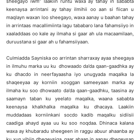
sheegayo iwm” laakiin runtu waxa ay tahay in sababta
keenaysa arrintani ay tahay ilmihii oo aan si fiican u
maqlayn waxan loo sheegayo, waxa aanay u baahan tahay
in arrintaas macallimiinta lagu tababaro lana fahamsiiyo in
xaaladdaas oo kale ay ilmaha si gaar ah ula macaamilaan,
duruustana si gaar ah u fahamsiiyaan.
Culmiadda Sayniska oo arrintan sharraxay ayaa sheegaya
in ilmuhu marka uu ku dhowaado da’da qaan-gaadhka ay
ku dhacdo in neerfayaasha iyo unugyada maqalka la
shaqeeyaa ay korniin xooggan sameeyaan marka ay
ilmaha ku soo dhowaato da’da qaan-gaadhku, taasina ay
saamayn taban ku yeelato maqalka, waana sababta
keenaysa khalkhalka maqalka ku dhacaya. Laakiin
muddadaas korniinkani socdo kadib maqalku sidiisii
caadiga ahayd ayaa uu ku soo noqdaa. Dhinaca kalana
waxa ay khubaradu sheegeen in raggu abuur ahaanba ay
ku xun yihiin dhegeysiga, gaar ahaan in aanay dhegeysan