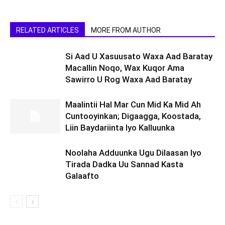
RELATED ARTICLES
MORE FROM AUTHOR
Si Aad U Xasuusato Waxa Aad Baratay
Macallin Noqo, Wax Kuqor Ama
Sawirro U Rog Waxa Aad Baratay
Maalintii Hal Mar Cun Mid Ka Mid Ah
Cuntooyinkan; Digaagga, Koostada,
Liin Baydariinta Iyo Kalluunka
Noolaha Adduunka Ugu Dilaasan Iyo
Tirada Dadka Uu Sannad Kasta
Galaafto