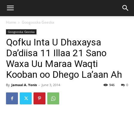
Home
Googooska Geeska
Googooska Geeska
Qofku Inta U Dhaxaysa
Da’diisa 11 Illaa 21 Sano
Waxa Uu Maraa Waqti
Kooban oo Dhego La’aan Ah
By
Jamaal A. Yonis
-
June 3, 2014
946
0