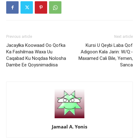
Previous article
Next article
Jacaylka Koowaad Oo Qofka
Kursi U Qeybi Laba Qof
Ka Fashilmaa Waxa Uu
Adigoon Kala Jarin: W/Q:-
Caqabad Ku Noqdaa Nolosha
Maxamed Cali Bile, Yemen,
Dambe Ee Qoysnimadiisa
Sanca
Jamaal A. Yonis