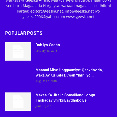
Wargeyska Geeska Afrika, waa Wargeys Madax-banaan oo ka
soo baxa Magaalada Hargeysa. waxaad nagala soo xidhiidhi
kartaa: editor@geeska.net, info@geeska.net iyo
geeska2006@yahoo.com www.geeska.net
POPULAR POSTS
Dab Iyo Cadho
January 18, 2018
Maamul Mise Hoggaamiye: Qeexdooda,
Waxa Ay Ku Kala Duwan Yihiin Iyo...
August 17, 2018
Maxaa Ka Jira In Somaliland Loogu
Tashaday Shirkii Baydhabo Ee...
June 10, 2018