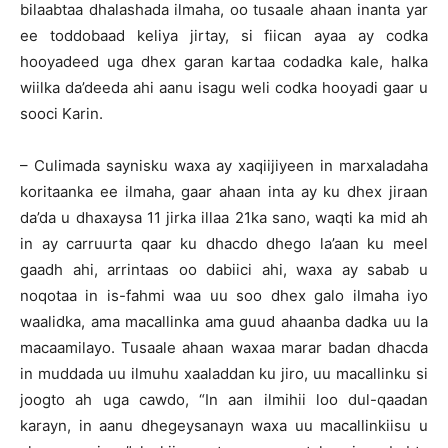
bilaabtaa dhalashada ilmaha, oo tusaale ahaan inanta yar
ee toddobaad keliya jirtay, si fiican ayaa ay codka
hooyadeed uga dhex garan kartaa codadka kale, halka
wiilka da’deeda ahi aanu isagu weli codka hooyadi gaar u
sooci Karin.
– Culimada saynisku waxa ay xaqiijiyeen in marxaladaha
koritaanka ee ilmaha, gaar ahaan inta ay ku dhex jiraan
da’da u dhaxaysa 11 jirka illaa 21ka sano, waqti ka mid ah
in ay carruurta qaar ku dhacdo dhego la’aan ku meel
gaadh ahi, arrintaas oo dabiici ahi, waxa ay sabab u
noqotaa in is-fahmi waa uu soo dhex galo ilmaha iyo
waalidka, ama macallinka ama guud ahaanba dadka uu la
macaamilayo. Tusaale ahaan waxaa marar badan dhacda
in muddada uu ilmuhu xaaladdan ku jiro, uu macallinku si
joogto ah uga cawdo, “In aan ilmihii loo dul-qaadan
karayn, in aanu dhegeysanayn waxa uu macallinkiisu u