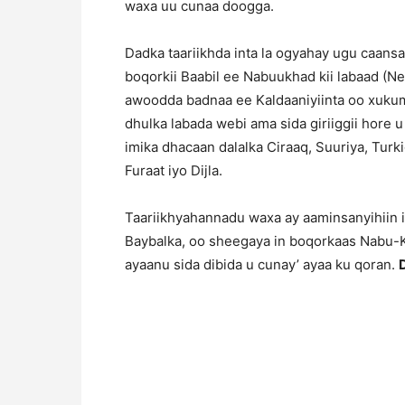
waxa uu cunaa doogga.
Dadka taariikhda inta la ogyahay ugu caan
boqorkii Baabil ee Nabuukhad kii labaad (N
awoodda badnaa ee Kaldaaniyiinta oo xukumi 
dhulka labada webi ama sida giriiggii hore
imika dhacaan dalalka Ciraaq, Suuriya, Turk
Furaat iyo Dijla.
Taariikhyahannadu waxa ay aaminsanyihiin 
Baybalka, oo sheegaya in boqorkaas Nabu-K
ayaanu sida dibida u cunay’ ayaa ku qoran.