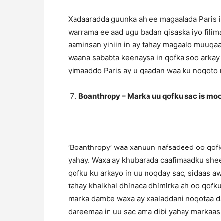
Xadaaradda guunka ah ee magaalada Paris i
warrama ee aad ugu badan qisaska iyo filim
aaminsan yihiin in ay tahay magaalo muuqa
waana sababta keenaysa in qofka soo arkay
yimaaddo Paris ay u qaadan waa ku noqoto 
Boanthropy – Marka uu qofku sac is mo
‘Boanthropy’ waa xanuun nafsadeed oo qofka
yahay. Waxa ay khubarada caafimaadku sheeg
qofku ku arkayo in uu noqday sac, sidaas a
tahay khalkhal dhinaca dhimirka ah oo qofk
marka dambe waxa ay xaaladdani noqotaa d
dareemaa in uu sac ama dibi yahay markaasu