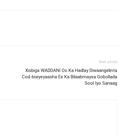
Next article
Xisbiga WADDANI Oo Ka Hadlay Diwaangelinta
Cod-bixiyeyaasha Ee Ka Bilaabmaysa Gobollada
Sool Iyo Sanaag