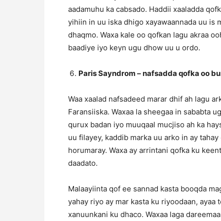
aadamuhu ka cabsado. Haddii xaaladda qofk
yihiin in uu iska dhigo xayawaannada uu is
dhaqmo. Waxa kale oo qofkan lagu akraa ooh
baadiye iyo keyn ugu dhow uu u ordo.
Paris Sayndrom – nafsadda qofka oo bu
Waa xaalad nafsadeed marar dhif ah lagu a
Faransiiska. Waxaa la sheegaa in sababta u
qurux badan iyo muuqaal mucjiso ah ka hay
uu filayey, kaddib marka uu arko in ay taha
horumaray. Waxa ay arrintani qofka ku kee
daadato.
Malaayiinta qof ee sannad kasta booqda maga
yahay riyo ay mar kasta ku riyoodaan, ayaa 
xanuunkani ku dhaco. Waxaa laga dareemaa