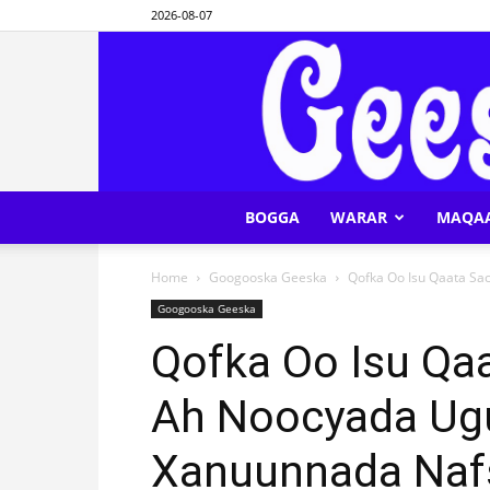
2026-08-07
BOGGA
WARAR
MAQA
Home
Googooska Geeska
Qofka Oo Isu Qaata Sac
Googooska Geeska
Qofka Oo Isu Qaa
Ah Noocyada Ug
Xanuunnada Nafs