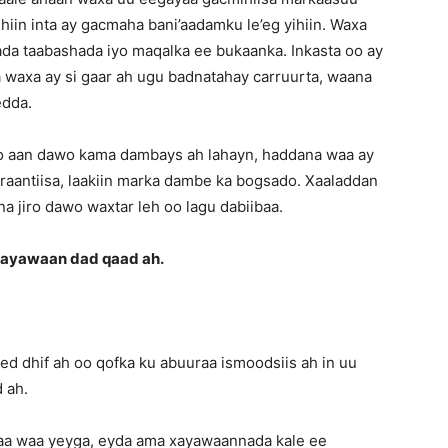
ihiin inta ay gacmaha bani’aadamku le’eg yihiin. Waxa
da taabashada iyo maqalka ee bukaanka. Inkasta oo ay
a waxa ay si gaar ah ugu badnatahay carruurta, waana
edda.
oo aan dawo kama dambays ah lahayn, haddana waa ay
araantiisa, laakiin marka dambe ka bogsado. Xaaladdan
a jiro dawo waxtar leh oo lagu dabiibaa.
o xayawaan dad qaad ah.
d dhif ah oo qofka ku abuuraa ismoodsiis ah in uu
 ah.
aa waa yeyga, eyda ama xayawaannada kale ee