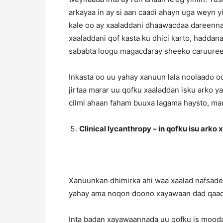
arkayaa in ay si aan caadi ahayn uga weyn y
kale oo ay xaaladdani dhaawacdaa dareenna
xaaladdani qof kasta ku dhici karto, haddan
sababta loogu magacdaray sheeko caruure
Inkasta oo uu yahay xanuun lala noolaado 
jirtaa marar uu qofku xaaladdan isku arko y
cilmi ahaan faham buuxa lagama haysto, man
Clinical lycanthropy – in qofku isu ark
Xanuunkan dhimirka ahi waa xaalad nafsadee
yahay ama noqon doono xayawaan dad qaad
Inta badan xayawaannada uu qofku is mood