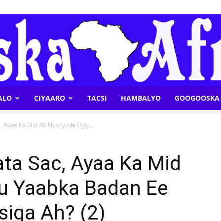
ALO
CIYAARO
TACSI
HAMBALYO
GOOGOOSKA 
Geeska
, Ayaa Ka Mid Ah Noocyada Ugu...
ta Sac, Ayaa Ka Mid
u Yaabka Badan Ee
Afrika
iga Ah? (2)