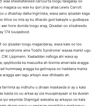
d’ waa sheekafaneed carruurta loogu talagalay oo
o magaca uu wax ku qori jiray ahaa Lewis Carroll.
oo u dhashay dalka Ingiriiska, waxa aanu qisadan kaga
 Alice oo inta ay ku dhacdo god bakayle u gudbaysa
 aan hore dunida loogu arag. Qisadan oo xiisaheedu
may 174 luuqadood.
d’ oo qisadan loogu magacdaray, waxa kale oo loo
utian syndrome ama Todd’s Syndrome’ waxaa markii ugu
. CW. Lippmann. Xaaladdan nafsiga ahi waxa ay
 qaybtooda ka masuulka ah bixinta amarrada aragga
aalad hummaag aragga ka gelinaysa oo haddana marka
 aragga aan lagu arkayn wax dhibaato ah.
farriinta ay indhuhu u diraan maskaxda si ay u kala
ax kasta oo uu arkaa ay ula muuqanayaan si ka duwan
 iyo weynida (Xajmiga) walxaha ay arkayso oo kala
usaale ahaan waxa uu eegayaa gacmihiisa markaasuu