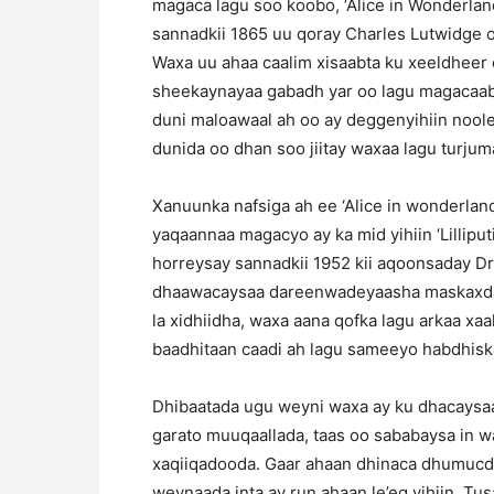
magaca lagu soo koobo, ‘Alice in Wonderlan
sannadkii 1865 uu qoray Charles Lutwidge o
Waxa uu ahaa caalim xisaabta ku xeeldheer 
sheekaynayaa gabadh yar oo lagu magacaabo
duni maloawaal ah oo ay deggenyihiin noole
dunida oo dhan soo jiitay waxaa lagu turju
Xanuunka nafsiga ah ee ‘Alice in wonderlan
yaqaannaa magacyo ay ka mid yihiin ‘Lillip
horreysay sannadkii 1952 kii aqoonsaday Dr
dhaawacaysaa dareenwadeyaasha maskaxda,
la xidhiidha, waxa aana qofka lagu arkaa x
baadhitaan caadi ah lagu sameeyo habdhiska
Dhibaatada ugu weyni waxa ay ku dhacaysaa 
garato muuqaallada, taas oo sababaysa in w
xaqiiqadooda. Gaar ahaan dhinaca dhumucda
weynaada inta ay run ahaan le’eg yihiin. T