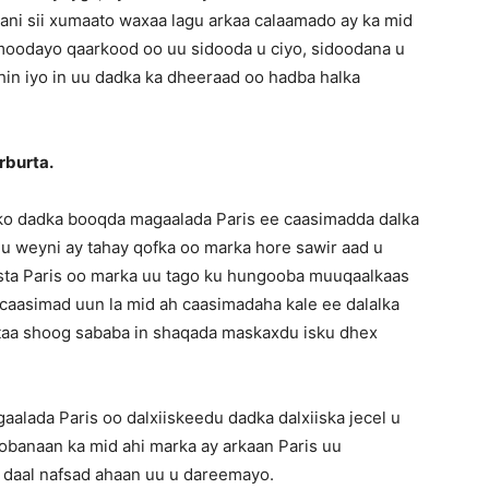
ani sii xumaato waxaa lagu arkaa calaamado ay ka mid
 moodayo qaarkood oo uu sidooda u ciyo, sidoodana u
in iyo in uu dadka ka dheeraad oo hadba halka
rburta.
rko dadka booqda magaalada Paris ee caasimadda dalka
gu weyni ay tahay qofka oo marka hore sawir aad u
sta Paris oo marka uu tago ku hungooba muuqaalkaas
y caasimad uun la mid ah caasimadaha kale ee dalalka
ntaa shoog sababa in shaqada maskaxdu isku dhex
alada Paris oo dalxiiskeedu dadka dalxiiska jecel u
tobanaan ka mid ahi marka ay arkaan Paris uu
 daal nafsad ahaan uu u dareemayo.