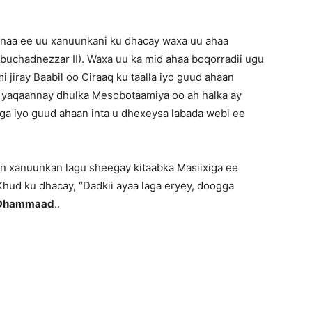
sanaa ee uu xanuunkani ku dhacay waxa uu ahaa
ebuchadnezzar II). Waxa uu ka mid ahaa boqorradii ugu
jiray Baabil oo Ciraaq ku taalla iyo guud ahaan
 u yaqaannay dhulka Mesobotaamiya oo ah halka ay
iga iyo guud ahaan inta u dhexeysa labada webi ee
in xanuunkan lagu sheegay kitaabka Masiixiga ee
hud ku dhacay, “Dadkii ayaa laga eryey, doogga
Dhammaad
..