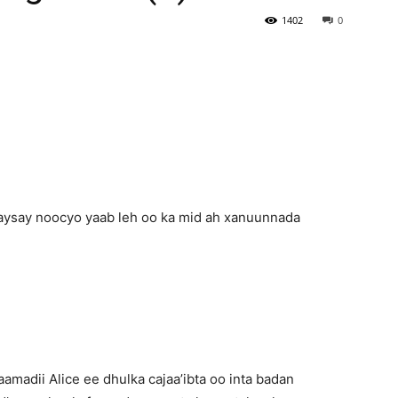
1402
0
Newspaper
maysay noocyo yaab leh oo ka mid ah xanuunnada
amadii Alice ee dhulka cajaa’ibta oo inta badan