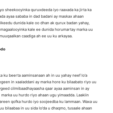
yo sheekooyinka quruxdeeda iyo raaxada ka jirta ka
ada ayaa sababa in dad badani ay maskax ahaan
alkeedu dunida kale oo dhan ak qurux badan yahay,
 magaalooyinka kale ee dunida horumartay marka uu
muuqaalkan caadiga ah ee uu ku arkayaa.
odo
 ku beerta aaminsanaan ah in uu yahay neef lo’a
een in xaaladdani ay marka hore ku bilaabato riyo uu
wgeed cilmibaadhayaasha qaar ayaa aaminsan in ay
u marka uu hurdo riyo ahaan ugu yimaadda. Laakiin
areen qofka hurdo iyo soojeedba ku lammaan. Waxa uu
u bilaabaa in uu sida lo’da u dhaqmo, tusaale ahaan