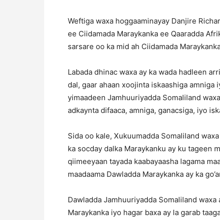
Weftiga waxa hoggaaminayay Danjire Richard
ee Ciidamada Maraykanka ee Qaaradda Afrik
sarsare oo ka mid ah Ciidamada Maraykanka 
Labada dhinac waxa ay ka wada hadleen arr
dal, gaar ahaan xoojinta iskaashiga amniga
yimaadeen Jamhuuriyadda Somaliland waxa a
adkaynta difaaca, amniga, ganacsiga, iyo is
Sida oo kale, Xukuumadda Somaliland waxa 
ka socday dalka Maraykanku ay ku tageen ma
qiimeeyaan tayada kaabayaasha lagama maar
maadaama Dawladda Maraykanka ay ka go’an 
Dawladda Jamhuuriyadda Somaliland waxa 
Maraykanka iyo hagar baxa ay la garab taag