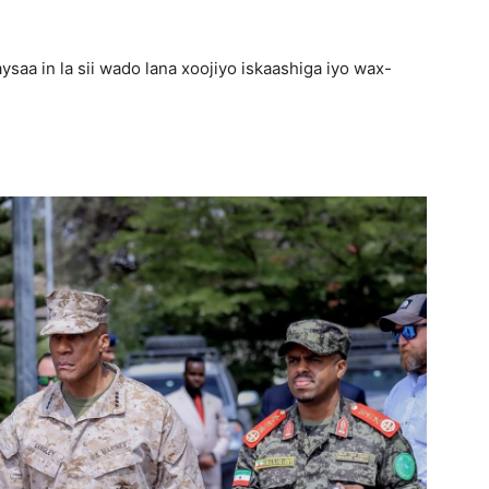
aa in la sii wado lana xoojiyo iskaashiga iyo wax-