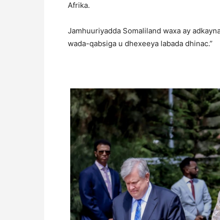
Afrika.
Jamhuuriyadda Somaliland waxa ay adkaynays
wada-qabsiga u dhexeeya labada dhinac.”