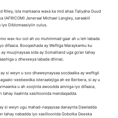
 Riley, isla markaana waxa ka mid ahaa Taliyaha Guud
a (AFRICOM) Jeneraal Michael Langley, saraakiil
iyo Diblomaasiyiin culus.
imo wax-ku-ool ah oo muhimmad gaar ah u leh labada
 iyo difaaca. Booqashada ay Weftiga Maraykanku ku
y muujinaysaa sida ay Somaliland uga go’an tahay
kaashiga u dhexeeya labada dhinac.
ay si weyn u soo dhaweynaysaa socdaalka ay weftigii
gaalo-xeebeedka isteraatejiga ah ee Berbera, si ay u
maanka u ah xoojinta awoodda amniga iyo difaaca,
tahay ilaalinta xasilloonida mandaqadda.
ay si weyn ugu mahad-naqaysaa danaynta Dawladda
an tahay nabadda iyo xasilloonida Gobolka Geeska