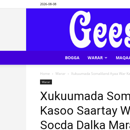
2026-08-08
BOGGA
WARAR
MAQA
Home
Warar
Xukuumada Somaliland Ayaa War Kas
Warar
Xukuumada Soma
Kasoo Saartay W
Socda Dalka Ma