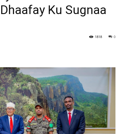
 Dhaafay Ku Sugnaa
Newspaper
1818
0