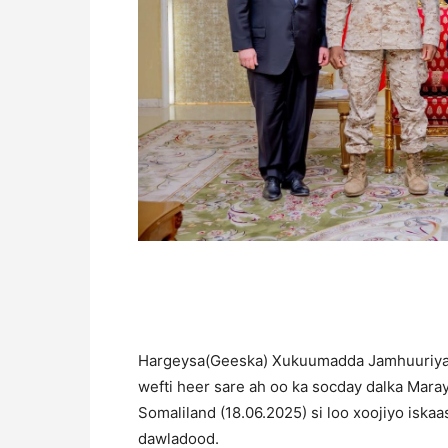
Hargeysa(Geeska) Xukuumadda Jamhuuriyadd
wefti heer sare ah oo ka socday dalka Mar
Somaliland (18.06.2025) si loo xoojiyo iska
dawladood.