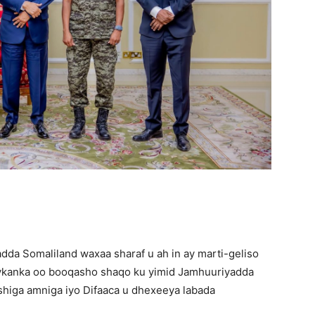
a Somaliland waxaa sharaf u ah in ay marti-geliso
aykanka oo booqasho shaqo ku yimid Jamhuuriyadda
ashiga amniga iyo Difaaca u dhexeeya labada